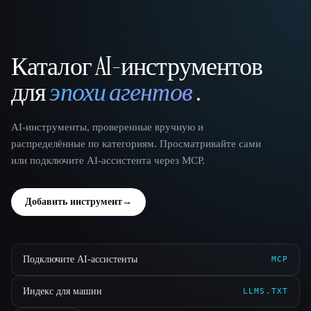
Каталог AI-инструментов
That AI Collection
для
эпохи агентов
.
AI-инструменты, проверенные вручную и
распределённые по категориям. Просматривайте сами
или подключите AI-ассистента через MCP.
Добавить инструмент
→
Подключите AI-ассистенты
MCP
Индекс для машин
LLMS.TXT