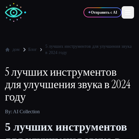
✦
Отправить с AI
✍️
🎨
Писатели
Дизайнеры
5 лучших инструментов для улучшения звука
дом
Блог
в 2024 году
💻
📈
Разработчики
Маркетологи
5 лучших инструментов
для улучшения звука в 2024
🎓
🎬
Студенты
Креаторы
году
By: AI Collection
Блог
5 лучших инструментов
Сравнить инструменты