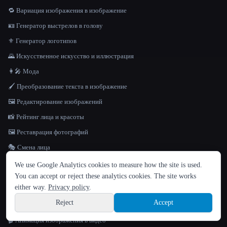
🔁 Вариация изображения в изображение
🪪 Генератор выстрелов в голову
⚜️ Генератор логотипов
🌄 Искусственное искусство и иллюстрация
👩‍🎤 Мода
🖌️ Преобразование текста в изображение
🖼️ Редактирование изображений
📸 Рейтинг лица и красоты
🖼️ Реставрация фотографий
🎭 Смена лица
ЯЗЫК
💧 Средство для удаления водяных знаков
We use Google Analytics cookies to measure how the site is used.
English
español
Français
Русский
简体中文
You can accept or reject these analytics cookies. The site works
🪄 Средство для удаления фона
Hindi
either way.
Privacy policy
.
Reject
Accept
🎬
ВИДЕО
Sign up
🎬 Анимация изображения в видео