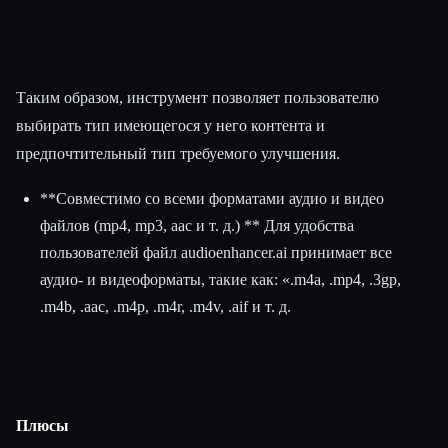
Таким образом, инструмент позволяет пользователю
выбирать тип имеющегося у него контента и
предпочтительный тип требуемого улучшения.
**Совместимо со всеми форматами аудио и видео
файлов (mp4, mp3, aac и т. д.) ** Для удобства
пользователей файл audioenhancer.ai принимает все
аудио- и видеоформаты, такие как: «.m4a, .mp4, .3gp,
.m4b, .aac, .m4p, .m4r, .m4v, .aif и т. д.
Плюсы