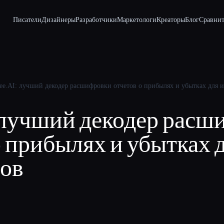
Писатели
Дизайнеры
Разработчики
Маркетологи
Креаторы
Блог
Сравнит
ee.AI: лучший декодер расшифровки отчетов о прибылях и убытках для 
I: лучший декодер рас
о прибылях и убытках 
ров