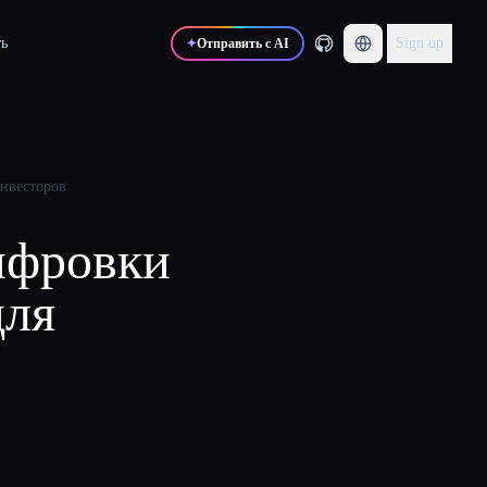
ь
Sign up
✦
Отправить с AI
инвесторов
шифровки
для