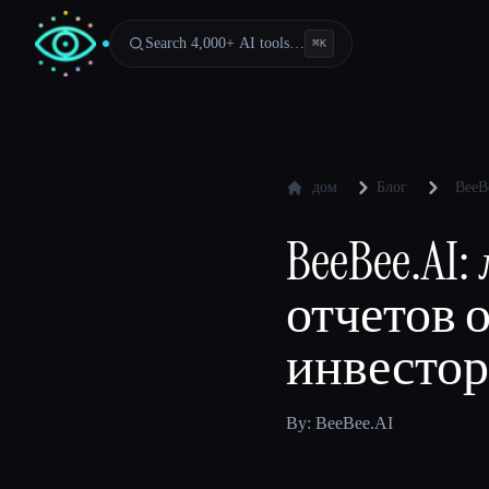
Search 4,000+ AI tools…
⌘
K
дом
Блог
BeeB
BeeBee.A
отчетов 
инвесто
By: BeeBee.AI