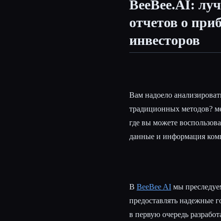
BeeBee.AI: л
отчетов о при
инвесторов
Esc
Вам надоело анализирова
традиционных методов? ме
где вы можете воспользова
данные и информация ком
В
BeeBee AI
мы преследуем
предоставлять надежные г
в первую очередь разрабо