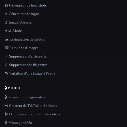
🪪 Générateur de headshots
⚜️ Générateur de logos
🔬 Image Upscaler
👩‍🎤 Mode
🖼️ Restauration de photos
🖼️ Retouche d'images
🪄 Suppresseur d'arrière-plan
💧 Suppresseur de filigranes
🔁 Variation d'une image à l'autre
🎬
VIDÉO
🎬 Animation image-vidéo
📲 Créateur de TikTok et de shorts
🎤 Doublage et traduction de vidéos
🎬 Montage vidéo