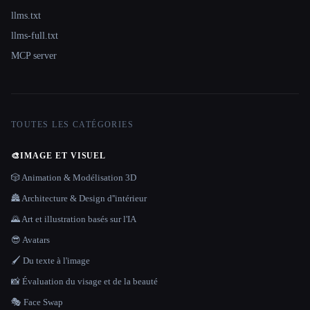
llms.txt
llms-full.txt
MCP server
TOUTES LES CATÉGORIES
🎨
IMAGE ET VISUEL
🎲 Animation & Modélisation 3D
🏯 Architecture & Design d''intérieur
🌄 Art et illustration basés sur l'IA
😎 Avatars
🖌️ Du texte à l'image
📸 Évaluation du visage et de la beauté
🎭 Face Swap