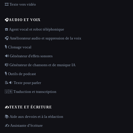
🎞️ Texte vers vidéo
🎧
AUDIO ET VOIX
☎️ Agent vocal et robot téléphonique
🎧 Améliorateur audio et suppression de la voix
🎙️ Clonage vocal
🔊 Générateur d'effets sonores
🎼 Générateur de chansons et de musique IA
🎙️ Outils de podcast
📝🔉 Texte pour parler
🇺🇳 Traduction et transcription
✍️
TEXTE ET ÉCRITURE
📚 Aide aux devoirs et à la rédaction
✍️ Assistante d''écriture