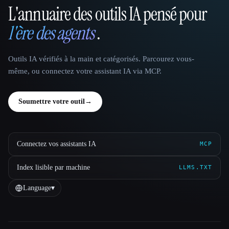
L'annuaire des outils IA pensé pour
That AI Collection
l'ère des agents
.
Outils IA vérifiés à la main et catégorisés. Parcourez vous-
même, ou connectez votre assistant IA via MCP.
Soumettre votre outil
→
Connectez vos assistants IA
MCP
Index lisible par machine
LLMS.TXT
Language
▾