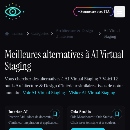
✦
Soumettre avec l'IA
Architecture & Design
AI Virtual
maison
Catégories
d''intérieur
Staging
✍️
🎨
Auteurs
Designers
Meilleures alternatives à AI Virtual
💻
📈
Staging
Développeurs
Marketeurs
Vous cherchez des alternatives à AI Virtual Staging ? Voici 12
🎓
🎬
Étudiants
Créateurs
outils Architecture & Design d''intérieur similaires, issus de notre
annuaire.
Voir AI Virtual Staging
·
Visiter AI Virtual Staging
Interior AI
Oda Studio
Blog
Interior Aid : idées de décoration
Oda Moodboard • Oda Studio -
d''intérieur, inspiration et application
Choisissez ton style et ta couleur
Comparer les outils
de mise en scène virtuelle utilisant
pour personnaliser ton intérieur en