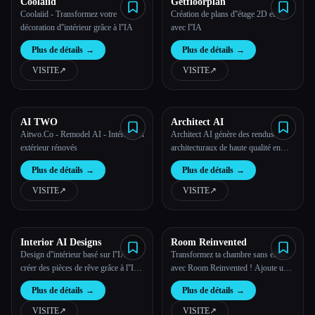
Coolaiid
Getfloorplan
Coolaiid - Transformez votre
Création de plans d''étage 2D et 3D
décoration d''intérieur grâce à l''IA
avec l''IA
Plus de détails
→
Plus de détails
→
VISITE
↗︎
VISITE
↗︎
AI TWO
Architect AI
Aitwo.Co - Remodel AI - Intérieur et
Architect AI génère des rendus
extérieur rénovés
architecturaux de haute qualité en
quelques secondes seulement.
Plus de détails
→
Plus de détails
→
VISITE
↗︎
VISITE
↗︎
Interior AI Designs
Room Reinvented
Design d''intérieur basé sur l''IA :
Transformez ta chambre sans effort
créer des pièces de rêve grâce à l''IA
avec Room Reinvented ! Ajoute une
pour tous.
photo et laisse l''IA créer plus de 30
Plus de détails
→
Plus de détails
→
styles d''intérieur époustouflants.
Améliore ton espace aujourd''hui.
VISITE
↗︎
VISITE
↗︎