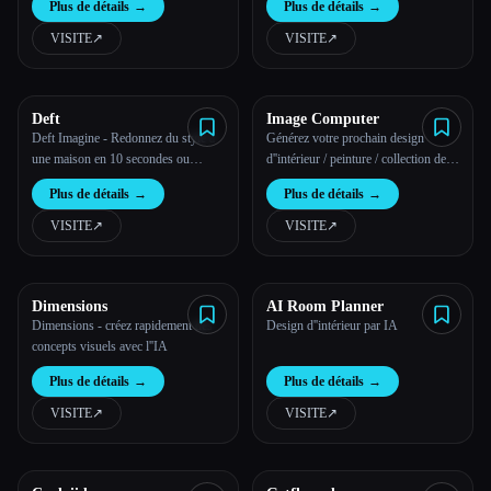
Plus de détails
→
Plus de détails
→
l''intelligence artificielle
quelques secondes grâce à l''IA.
VISITE
↗︎
VISITE
↗︎
Toutes les catégories
À propos
Deft
Image Computer
Deft Imagine - Redonnez du style à
Générez votre prochain design
une maison en 10 secondes ou
d''intérieur / peinture / collection de
moins. Inspiration, design
mode / concept art
Plus de détails
→
Plus de détails
→
d''intérieur, mise en scène et plus
encore.
VISITE
↗︎
VISITE
↗︎
Esc
Dimensions
AI Room Planner
Dimensions - créez rapidement des
Design d''intérieur par IA
concepts visuels avec l''IA
Plus de détails
→
Plus de détails
→
VISITE
↗︎
VISITE
↗︎