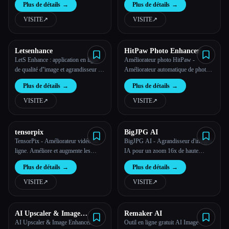
Plus de détails
→
Plus de détails
→
réseaux de neurones à convolution
profonde
VISITE
↗︎
VISITE
↗︎
Letsenhance
HitPaw Photo Enhancer
LetS Enhance : application en ligne
Améliorateur photo HitPaw -
de qualité d''image et agrandisseur de
Améliorateur automatique de photos
photos gratuit
AI de qualité supérieure
Plus de détails
→
Plus de détails
→
VISITE
↗︎
VISITE
↗︎
tensorpix
BigJPG AI
TensorPix - Améliorateur vidéo en
BigJPG AI - Agrandisseur d'images
ligne. Améliore et augmente les
IA pour un zoom 16x de haute
vidéos grâce à l''IA depuis un
qualité et un traitement par lots
Plus de détails
→
Plus de détails
→
navigateur Web.
personnalisé
VISITE
↗︎
VISITE
↗︎
AI Upscaler & Image
Remaker AI
Enhancer
AI Upscaler & Image Enhancer —
Outil en ligne gratuit AI Image