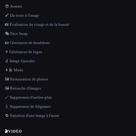
😎 Avatars
🖌️ Du texte à l'image
📸 Évaluation du visage et de la beauté
🎭 Face Swap
🪪 Générateur de headshots
⚜️ Générateur de logos
🔬 Image Upscaler
👩‍🎤 Mode
🖼️ Restauration de photos
🖼️ Retouche d'images
🪄 Suppresseur d'arrière-plan
💧 Suppresseur de filigranes
🔁 Variation d'une image à l'autre
🎬
VIDÉO