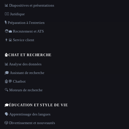
📊 Diapositives et présentations
👩‍⚖️ Juridique
🎙️ Préparation à l'entretien
🧑‍💼 Recrutement et ATS
👨‍💻 Service client
🤖
CHAT ET RECHERCHE
📊 Analyse des données
🎓 Assistant de recherche
🤖💬 Chatbot
🔍 Moteurs de recherche
🎓
ÉDUCATION ET STYLE DE VIE
🗣️ Apprentissage des langues
🎲 Divertissement et nouveautés