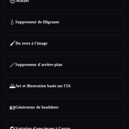
😎
Avatars
💧
Suppresseur de filigranes
🖌️
Du texte à l'image
🪄
Suppresseur d'arrière-plan
🌄
Art et illustration basés sur l'IA
🪪
Générateur de headshots
🔁
Variation d'une image à l'autre