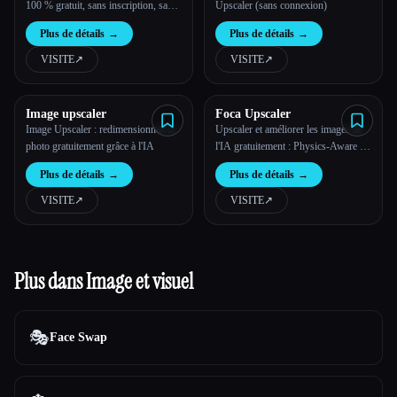
100 % gratuit, sans inscription, sans
Upscaler (sans connexion)
publicité
Plus de détails
→
Plus de détails
→
VISITE
↗︎
VISITE
↗︎
Image upscaler
Foca Upscaler
Image Upscaler : redimensionnez ta
Upscaler et améliorer les images de
photo gratuitement grâce à l'IA
l'IA gratuitement : Physics-Aware |
Foca AI
Plus de détails
→
Plus de détails
→
VISITE
↗︎
VISITE
↗︎
Plus dans Image et visuel
🎭
Face Swap