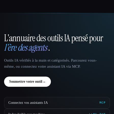
L'annuaire des outils IA pensé pour
That AI Collection
l'ère des agents
.
Outils IA vérifiés à la main et catégorisés. Parcourez vous-
même, ou connectez votre assistant IA via MCP.
Soumettre votre outil
→
Connectez vos assistants IA
MCP