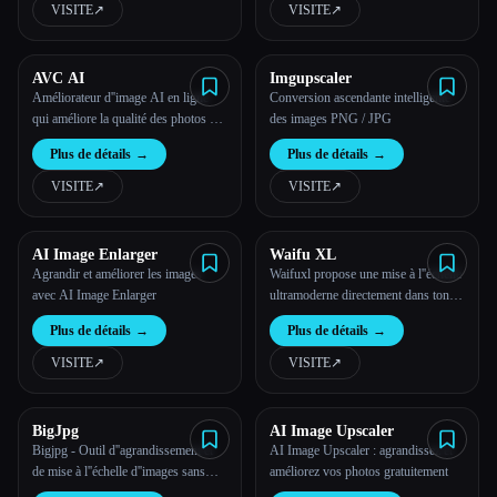
VISITE
↗︎
VISITE
↗︎
Toutes les catégories
AVC AI
Imgupscaler
À propos
Améliorateur d''image AI en ligne
Conversion ascendante intelligente
qui améliore la qualité des photos en
des images PNG / JPG
augmentant, en débruitant, en
Plus de détails
→
Plus de détails
→
restaurant, en affinant le visage, etc.
VISITE
↗︎
VISITE
↗︎
AI Image Enlarger
Waifu XL
Agrandir et améliorer les images
Waifuxl propose une mise à l''échelle
avec AI Image Enlarger
ultramoderne directement dans ton
navigateur en un clic.
Plus de détails
→
Plus de détails
→
VISITE
↗︎
VISITE
↗︎
BigJpg
AI Image Upscaler
Esc
Bigjpg - Outil d''agrandissement et
AI Image Upscaler : agrandissez et
de mise à l''échelle d''images sans
améliorez vos photos gratuitement
perte en super résolution utilisant des