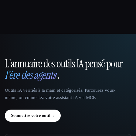
L'annuaire des outils IA pensé pour
That AI Collection
l'ère des agents
.
Outils IA vérifiés à la main et catégorisés. Parcourez vous-
même, ou connectez votre assistant IA via MCP.
Soumettre votre outil
→