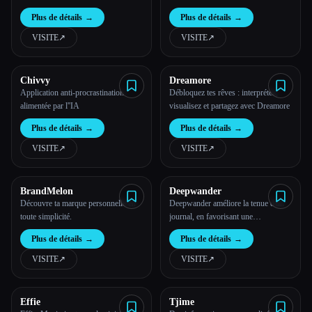
Plus de détails
→
Plus de détails
→
VISITE
↗︎
VISITE
↗︎
Chivvy
Dreamore
Application anti-procrastination
Débloquez tes rêves : interprétez,
alimentée par l''IA
visualisez et partagez avec Dreamore
Plus de détails
→
Plus de détails
→
VISITE
↗︎
VISITE
↗︎
BrandMelon
Deepwander
Découvre ta marque personnelle en
Deepwander améliore la tenue d'un
toute simplicité.
journal, en favorisant une
introspection et une exploration de
Plus de détails
→
Plus de détails
→
soi plus approfondies.
VISITE
↗︎
VISITE
↗︎
Effie
Tjime