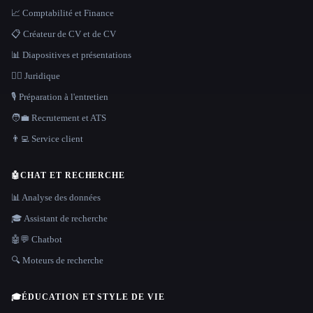
📈 Comptabilité et Finance
📋 Créateur de CV et de CV
📊 Diapositives et présentations
👩‍⚖️ Juridique
🎙️ Préparation à l'entretien
🧑‍💼 Recrutement et ATS
👨‍💻 Service client
🤖
CHAT ET RECHERCHE
📊 Analyse des données
🎓 Assistant de recherche
🤖💬 Chatbot
🔍 Moteurs de recherche
🎓
ÉDUCATION ET STYLE DE VIE