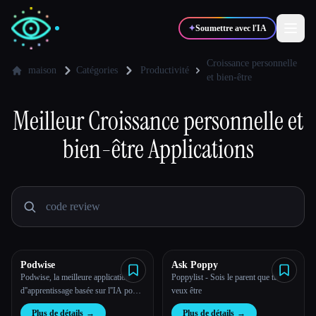
✦
Soumettre avec l'IA
Croissance personnelle
maison
Catégories
Productivité
et bien-être
✍️
🎨
Auteurs
Designers
Meilleur
Croissance personnelle et
bien-être
Applications
💻
📈
Développeurs
Marketeurs
🎓
🎬
Étudiants
Créateurs
Podwise
Ask Poppy
Blog
Podwise, la meilleure application
Poppylist - Sois le parent que tu
d''apprentissage basée sur l''IA pour
veux être
les auditeurs de podcasts.
Comparer les outils
Plus de détails
→
Plus de détails
→