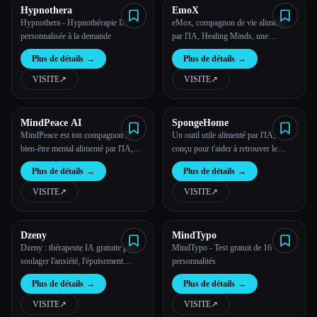
Hypnothera
EmoX
Hypnothera - Hypnothérapie IA
eMox, compagnon de vie alimenté
personnalisée à la demande
par l'IA, Healing Minds, une
conversation à la fois
Plus de détails
→
Plus de détails
→
VISITE
↗︎
VISITE
↗︎
MindPeace AI
SpongeHome
MindPeace est ton compagnon de
Un outil utile alimenté par l'IA,
bien-être mental alimenté par l'IA,
conçu pour t'aider à retrouver le
qui t'apporte du soutien en cas de
calme, la concentration et la joie dans
Plus de détails
→
Plus de détails
→
besoin.
ta vie quotidienne.
VISITE
↗︎
VISITE
↗︎
Dzeny
MindTypo
Dzeny : thérapeute IA gratuite pour
MindTypo - Test gratuit de 16
soulager l'anxiété, l'épuisement
personnalités
professionnel et le stress
Plus de détails
→
Plus de détails
→
VISITE
↗︎
VISITE
↗︎