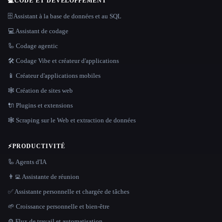
💻
CODE ET DÉVELOPPEMENT
🗄️ Assistant à la base de données et au SQL
💻 Assistant de codage
🦾 Codage agentic
🛠️ Codage Vibe et créateur d'applications
📱 Créateur d'applications mobiles
🕸 Création de sites web
🔌 Plugins et extensions
🕸️ Scraping sur le Web et extraction de données
⚡
PRODUCTIVITÉ
🦾 Agents d'IA
👨‍💻 Assistante de réunion
✅ Assistante personnelle et chargée de tâches
🌱 Croissance personnelle et bien-être
⚙️ Flux de travail et automatisation