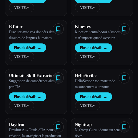
VISITE
↗︎
VISITE
↗︎
Toutes les catégories
À propos
RTutor
Kinestex
Discutez avec vos données dans des
Kinestex : entraîne-toi n''importe où
dizaines de langues humaines.
et n''importe quand avec ton
entraîneur IA personnel
Plus de détails
→
Plus de détails
→
VISITE
↗︎
VISITE
↗︎
Ultimate Skill Extractor by
HelloScribe
Further
Suggestion de compétence alimentée
HelloScribe : ton moteur de
par l''IA
raisonnement autonome.
Plus de détails
→
Plus de détails
→
VISITE
↗︎
VISITE
↗︎
Daydrm
Nightcap
Esc
Daydrm.Ai - Outils d''IA pour la
Nightcap Guru : donne un sens à tes
création, la stratégie et la production
rêves.