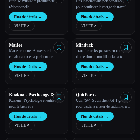
Effie. Maximise ta productivité
Des informations personnalisées
rédactionnelle.
pour équilibrer la charge de travail et
le stress
Plus de détails
→
Plus de détails
→
VISITE
↗︎
VISITE
↗︎
Marlee
Minduck
Marlee est une IA axée sur la
Transforme les pensées en une forme
collaboration et la performance.
de création en modifiant la carte
mentale
Plus de détails
→
Plus de détails
→
VISITE
↗︎
VISITE
↗︎
Kuakua - Psychology & AI
QuitPorn.ai
Tools for Well-Being
Kuakua - Psychologie et outils d'IA
Quit ?$#@$ : un client GPT gratuit
pour le bien-être
pour t'aider à arrêter de t'adonner à la
pornographie
Plus de détails
→
Plus de détails
→
VISITE
↗︎
VISITE
↗︎