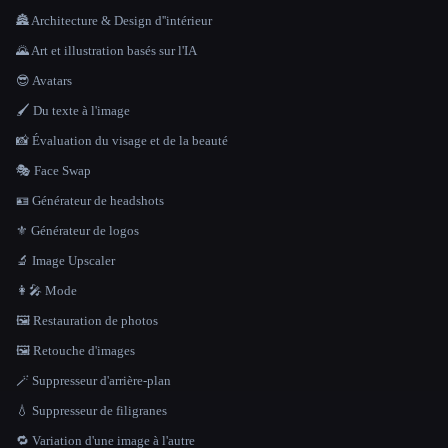
🏯 Architecture & Design d''intérieur
🌄 Art et illustration basés sur l'IA
😎 Avatars
🖌️ Du texte à l'image
📸 Évaluation du visage et de la beauté
🎭 Face Swap
🪪 Générateur de headshots
⚜️ Générateur de logos
🔬 Image Upscaler
👩‍🎤 Mode
🖼️ Restauration de photos
🖼️ Retouche d'images
🪄 Suppresseur d'arrière-plan
💧 Suppresseur de filigranes
🔁 Variation d'une image à l'autre