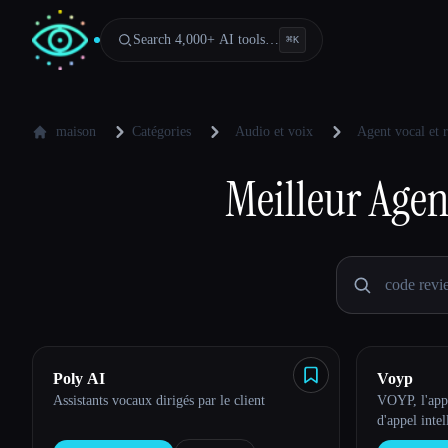
Search 4,000+ AI tools…
⌘
K
maison
Catégories
Audio et voix
Agent vocal et 
Meilleur
Agen
Poly AI
Voyp
Assistants vocaux dirigés par le client
VOYP, l'appl
Esc
d'appel intel