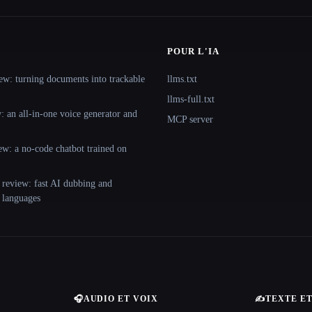
POUR L'IA
ew: turning documents into trackable
llms.txt
llms-full.txt
 an all-in-one voice generator and
MCP server
ew: a no-code chatbot trained on
 review: fast AI dubbing and
+ languages
🎧
AUDIO ET VOIX
✍️
TEXTE E