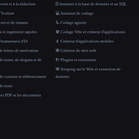
oirs et à la rédaction
🗄️ Assistant à la base de données et au SQL
''écriture
💻 Assistant de codage
vres et de romans
🦾 Codage agentic
 et ingénierie rapides
🛠️ Codage Vibe et créateur d'applications
t humaniseur d'IA
📱 Créateur d'applications mobiles
e lettres de motivation
🕸 Création de sites web
de noms, de slogans et de
🔌 Plugins et extensions
🕸️ Scraping sur le Web et extraction de
de contenu et référencement
données
de texte
 les PDF et les documents