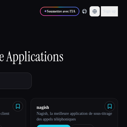
Sign up
✦
Soumettre avec l'IA
e
Applications
nagish
client
Nagish, la meilleure application de sous-titrage
des appels téléphoniques