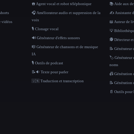
☎️ Agent vocal et robot téléphonique
📚 Aide aux dev
shorts
🎧 Améliorateur audio et suppression de la
✍️ Assistante d
voix
e vidéos
📖 Auteur de li
🎙️ Clonage vocal
💡 Bibliothèque
🔊 Générateur d'effets sonores
🕵️ Détecteur e
🎼 Générateur de chansons et de musique
📝 Générateur d
IA
🏷️ Générateur 
🎙️ Outils de podcast
noms
📝🔉 Texte pour parler
📠 Génération 
🇺🇳 Traduction et transcription
📝 Génération 
📄 Outils pour