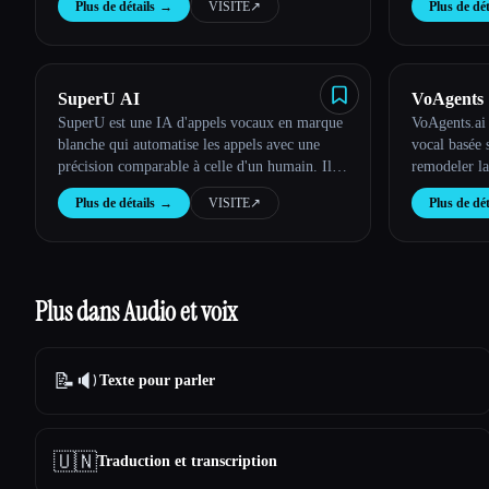
Plus de détails
→
VISITE
↗︎
Plus de dét
SuperU AI
VoAgents
SuperU est une IA d'appels vocaux en marque
VoAgents.ai 
blanche qui automatise les appels avec une
vocal basée 
précision comparable à celle d'un humain. Il
remodeler la
permet de lancer des campagnes, de qualifier
interagissent
Plus de détails
→
VISITE
↗︎
Plus de dét
des prospects et de gérer des conversations à
grande échelle sans écrire le moi
Plus dans Audio et voix
📝🔉
Texte pour parler
🇺🇳
Traduction et transcription