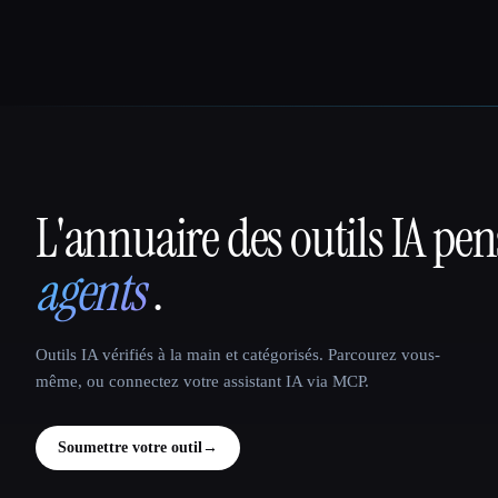
L'annuaire des outils IA pe
That AI Collection
agents
.
Outils IA vérifiés à la main et catégorisés. Parcourez vous-
même, ou connectez votre assistant IA via MCP.
Soumettre votre outil
→