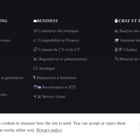
ING
💼
BUSINESS
🤖
CHAT ET
🛒 Commerce électronique
📊 Analyse des
sociaux
📈 Comptabilité et Finance
🎓 Assistant d
📋 Créateur de CV et de CV
🤖💬 Chatbot
📊 Diapositives et présentations
🔍 Moteurs de 
👩‍⚖️ Juridique
 et génération
🎙️ Préparation à l'entretien
🧑‍💼 Recrutement et ATS
clés
👨‍💻 Service client
cookies to measure how the site is used. You can accept or reject these
ite works either way.
Privacy policy
.
identialité
·
·
Built with Metatron ★