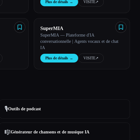
Plus de détails
→
VISITE
↗︎
SuperMIA
SuperMIA — Plateforme d'IA
conversationnelle | Agents vocaux et de chat
IA
Plus de détails
→
VISITE
↗︎
🎙️
Outils de podcast
🎼
Générateur de chansons et de musique IA