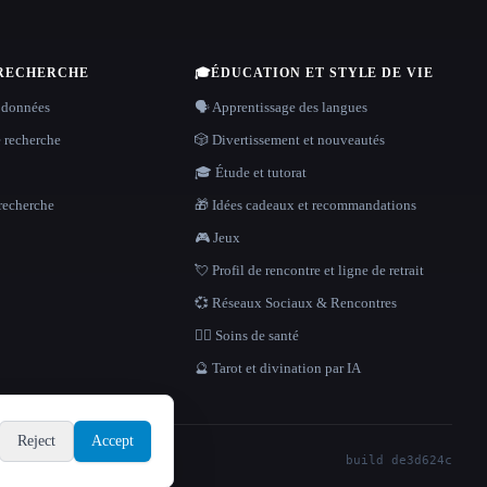
 RECHERCHE
🎓
ÉDUCATION ET STYLE DE VIE
 données
🗣️ Apprentissage des langues
e recherche
🎲 Divertissement et nouveautés
🎓 Étude et tutorat
recherche
🎁 Idées cadeaux et recommandations
🎮 Jeux
💘 Profil de rencontre et ligne de retrait
💞 Réseaux Sociaux & Rencontres
👩‍⚕️ Soins de santé
🔮 Tarot et divination par IA
Reject
Accept
build de3d624c