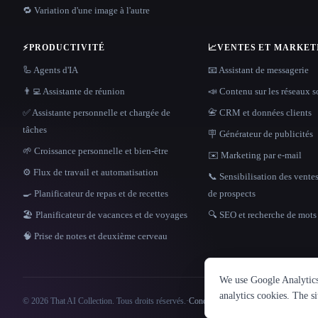
🔁 Variation d'une image à l'autre
⚡
PRODUCTIVITÉ
📈
VENTES ET MARKET
🦾 Agents d'IA
📧 Assistant de messagerie
👨‍💻 Assistante de réunion
📣 Contenu sur les réseaux 
✅ Assistante personnelle et chargée de
📇 CRM et données clients
tâches
🪧 Générateur de publicités
🌱 Croissance personnelle et bien-être
✉️ Marketing par e-mail
⚙️ Flux de travail et automatisation
📞 Sensibilisation des ventes
🍳 Planificateur de repas et de recettes
de prospects
🏖 Planificateur de vacances et de voyages
🔍 SEO et recherche de mots 
🧠 Prise de notes et deuxième cerveau
We use Google Analytics 
analytics cookies. The s
© 2026 That AI Collection. Tous droits réservés.
·
Conditions de service
·
politique de conf
Site information