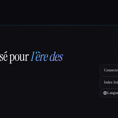
nsé pour
l'ère des
Connectez
Index lis
Langua