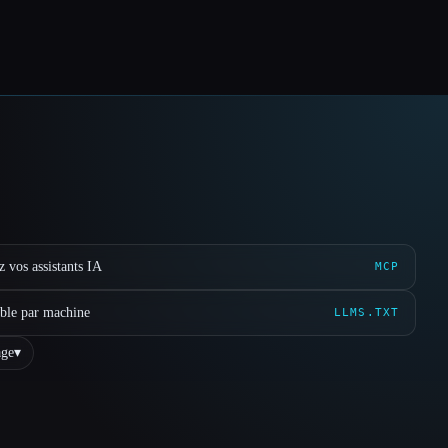
 vos assistants IA
MCP
ible par machine
LLMS.TXT
ge
▾