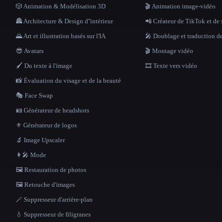
🎲 Animation & Modélisation 3D
🎬 Animation image-vidéo
🏯 Architecture & Design d''intérieur
📲 Créateur de TikTok et de 
🌄 Art et illustration basés sur l'IA
🎤 Doublage et traduction d
😎 Avatars
🎬 Montage vidéo
🖌️ Du texte à l'image
🎞️ Texte vers vidéo
📸 Évaluation du visage et de la beauté
🎭 Face Swap
🪪 Générateur de headshots
⚜️ Générateur de logos
🔬 Image Upscaler
👩‍🎤 Mode
🖼️ Restauration de photos
🖼️ Retouche d'images
🪄 Suppresseur d'arrière-plan
💧 Suppresseur de filigranes