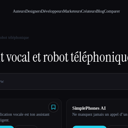
Auteurs
Designers
Développeurs
Marketeurs
Créateurs
Blog
Comparer
robot téléphonique
t vocal et robot téléphoniqu
SimplePhones AI
ication vocale est ton assistant
Ne manquez jamais un appel d''un 
ligent.