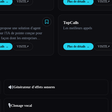
ails
→
VISITE
↗︎
Plus de détails
→
VISITE
↗︎
TopCalls
propose une solution d'agent
Les meilleurs appels
sur l'IA de pointe conçue pour
 façon dont les entreprises
 avec leurs clients.
ails
→
VISITE
↗︎
Plus de détails
→
VISITE
↗︎
🔊
Générateur d'effets sonores
🎙️
Clonage vocal