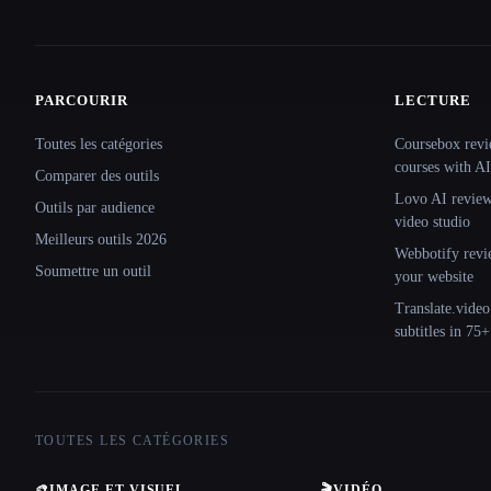
PARCOURIR
LECTURE
Site navigation
Toutes les catégories
Coursebox revi
courses with AI
Comparer des outils
Lovo AI review:
Outils par audience
video studio
Meilleurs outils 2026
Webbotify revi
Soumettre un outil
your website
Translate.video
subtitles in 75
TOUTES LES CATÉGORIES
🎨
IMAGE ET VISUEL
🎬
VIDÉO