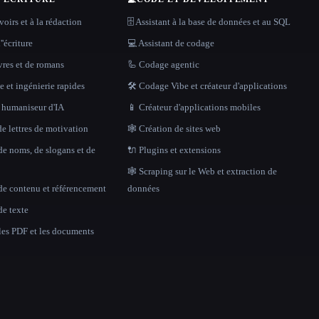
oirs et à la rédaction
🗄️ Assistant à la base de données et au SQL
''écriture
💻 Assistant de codage
vres et de romans
🦾 Codage agentic
 et ingénierie rapides
🛠️ Codage Vibe et créateur d'applications
t humaniseur d'IA
📱 Créateur d'applications mobiles
e lettres de motivation
🕸 Création de sites web
de noms, de slogans et de
🔌 Plugins et extensions
🕸️ Scraping sur le Web et extraction de
de contenu et référencement
données
de texte
 les PDF et les documents