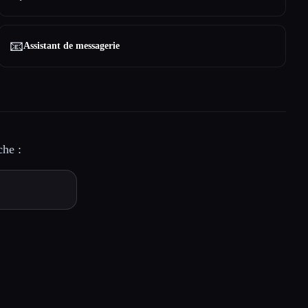
📧
Assistant de messagerie
che :