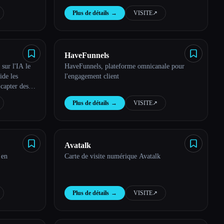
traducteur intelligent WAplus CRM : boostez
Plus de détails
→
VISITE
↗︎
ta productivité sur WhatsApp
HaveFunnels
 sur l'IA le
HaveFunnels, plateforme omnicanale pour
ide les
l'engagement client
à capter des
e clientèle
Plus de détails
→
VISITE
↗︎
Avatalk
 en
Carte de visite numérique Avatalk
Plus de détails
→
VISITE
↗︎