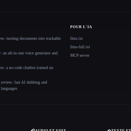
POUR L'IA
ew: turning documents into trackable
llms.txt
llms-full.txt
 an all-in-one voice generator and
MCP server
ew: a no-code chatbot trained on
 review: fast AI dubbing and
+ languages
🎧
AUDIO ET VOIX
✍️
TEXTE E