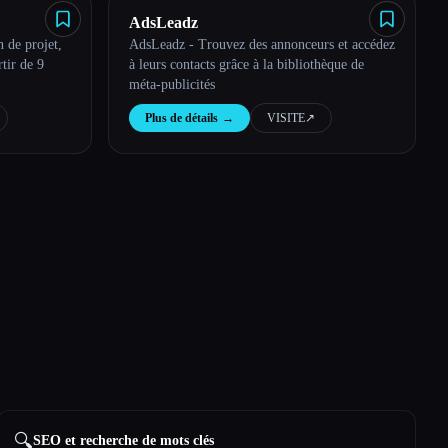
AdsLeadz
 de projet,
AdsLeadz - Trouvez des annonceurs et accédez
rtir de 9
à leurs contacts grâce à la bibliothèque de
méta-publicités
Plus de détails
→
VISITE
↗︎
🔍
SEO et recherche de mots clés