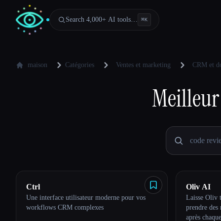
Search 4,000+ AI tools…
⌘
K
maison
Catégories
Ventes et marketing
CRM et do
Meilleur
Ctrl
Oliv AI
Une interface utilisateur moderne pour vos
Laisse Oliv t
workflows CRM complexes
prendre des 
après chaque