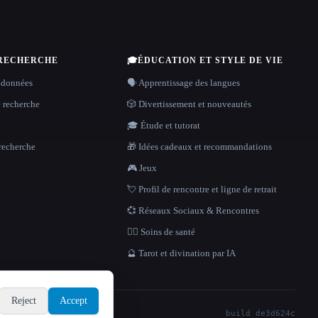
 RECHERCHE
🎓
ÉDUCATION ET STYLE DE VIE
 données
🗣️ Apprentissage des langues
e recherche
🎲 Divertissement et nouveautés
🎓 Étude et tutorat
recherche
🎁 Idées cadeaux et recommandations
🎮 Jeux
💘 Profil de rencontre et ligne de retrait
💞 Réseaux Sociaux & Rencontres
👩‍⚕️ Soins de santé
🔮 Tarot et divination par IA
Reject
Accept
build de3d624c