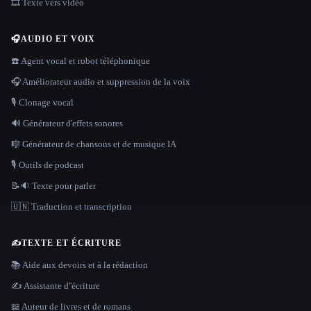
🎞️ Texte vers vidéo
🎧
AUDIO ET VOIX
☎️ Agent vocal et robot téléphonique
🎧 Améliorateur audio et suppression de la voix
🎙️ Clonage vocal
🔊 Générateur d'effets sonores
🎼 Générateur de chansons et de musique IA
🎙️ Outils de podcast
📝🔉 Texte pour parler
🇺🇳 Traduction et transcription
✍️
TEXTE ET ÉCRITURE
📚 Aide aux devoirs et à la rédaction
✍️ Assistante d''écriture
📖 Auteur de livres et de romans