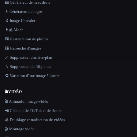
🪪 Générateur de headshots
⚜️ Générateur de logos
🔬 Image Upscaler
👩‍🎤 Mode
🖼️ Restauration de photos
🖼️ Retouche d'images
🪄 Suppresseur d'arrière-plan
💧 Suppresseur de filigranes
🔁 Variation d'une image à l'autre
🎬
VIDÉO
🎬 Animation image-vidéo
📲 Créateur de TikTok et de shorts
🎤 Doublage et traduction de vidéos
🎬 Montage vidéo