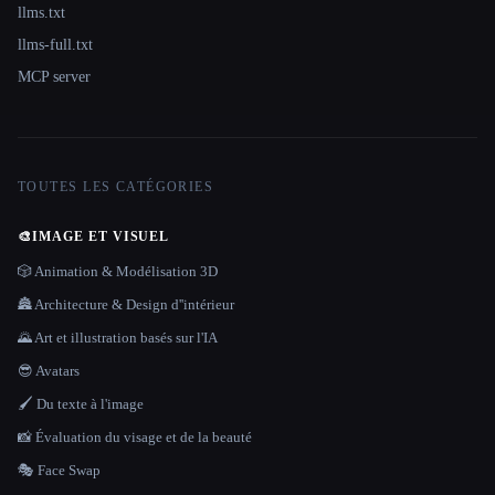
llms.txt
llms-full.txt
MCP server
TOUTES LES CATÉGORIES
🎨
IMAGE ET VISUEL
🎲 Animation & Modélisation 3D
🏯 Architecture & Design d''intérieur
🌄 Art et illustration basés sur l'IA
😎 Avatars
🖌️ Du texte à l'image
📸 Évaluation du visage et de la beauté
🎭 Face Swap