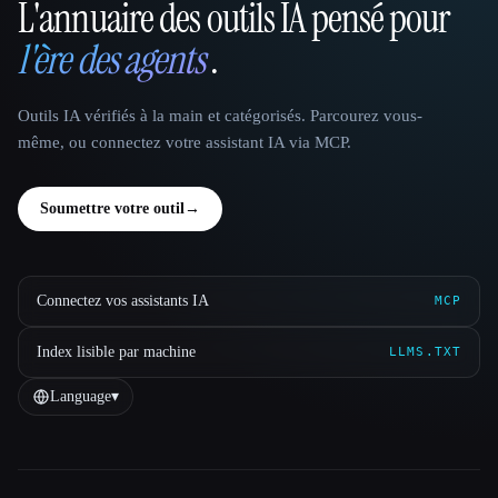
L'annuaire des outils IA pensé pour
That AI Collection
l'ère des agents
.
Outils IA vérifiés à la main et catégorisés. Parcourez vous-
même, ou connectez votre assistant IA via MCP.
Soumettre votre outil
→
Connectez vos assistants IA
MCP
Index lisible par machine
LLMS.TXT
Language
▾