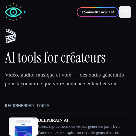
✦
Soumettre avec l'IA
🎬
✍️
🎨
Auteurs
Designers
AI tools for créateurs
💻
📈
Développeurs
Marketeurs
Vidéo, audio, musique et voix — des outils génératifs
pour façonner ce que votre audience entend et voit.
🎓
🎬
Étudiants
Créateurs
RECOMMENDED TOOLS
Blog
DEEPBRAIN AI
Créez rapidement des vidéos générées par l'IA à
Comparer les outils
l'aide de texte simple. Incroyable générateur de