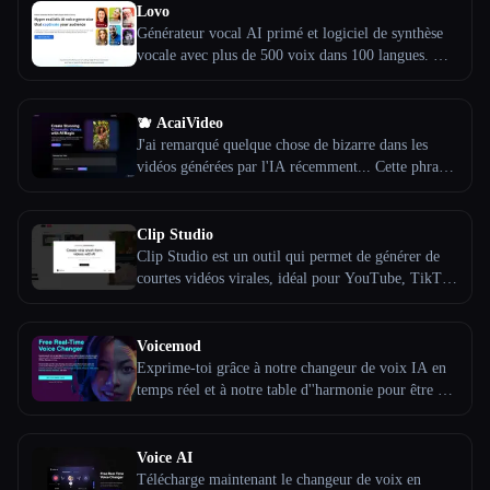
Il propose plus de 500 voix naturelles dans plus de
Lovo
30 langues, permet le clonage vocal avec seulement
Générateur vocal AI primé et logiciel de synthèse
1 minute de son et fournit des outils pour
vocale avec plus de 500 voix dans 100 langues. Des
personnaliser les traits vocaux tels que l'âge, le sexe
voix réalistes basées sur l''IA avec éditeur vidéo en
et les émotions.
ligne. Clonez ta propre voix.
🫐 AcaiVideo
J'ai remarqué quelque chose de bizarre dans les
vidéos générées par l'IA récemment... Cette phrase
est l'une des phrases avec lesquelles AcaiVideo a
commencé une vidéo... Oui, j'ai été impressionnée
moi aussi. AcaiVideo génère des vidéos complètes
Clip Studio
pour TikTok, YouTube et Instagram Reels à l'aide
Clip Studio est un outil qui permet de générer de
de l'IA. En tant que fondatrice, je gère un compte
courtes vidéos virales, idéal pour YouTube, TikTok
TikTok complet uniquement avec ces vidéos et
et Instagram. Clip Studio permet aux utilisateurs de
10 % d'entre elles sont vues plus de 200 000 fois, la
créer facilement des vidéos captivantes et
meilleure ayant atteint 3,3 millions de vues.
partageables qui ne manqueront pas de captiver le
Voicemod
public.
Exprime-toi grâce à notre changeur de voix IA en
temps réel et à notre table d''harmonie pour être qui
tu veux, quand tu veux dans le métaverse. Construis
ton identité sonore pour des plateformes telles que
Roblox, OBS, VRChat, Discord, et bien d''autres
Voice AI
Télécharge maintenant le changeur de voix en