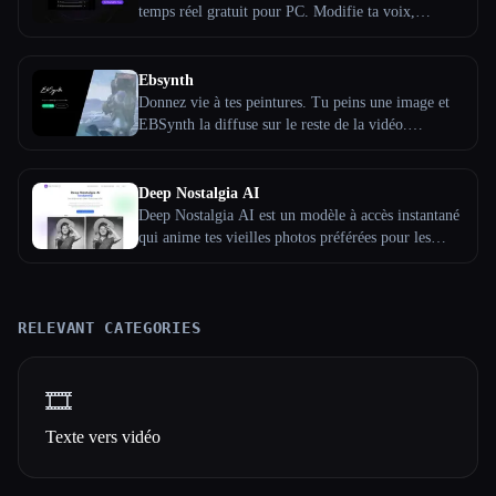
temps réel gratuit pour PC. Modifie ta voix,
choisis-en une dans l''univers vocal ou clone la voix
de ton choix
Ebsynth
Donnez vie à tes peintures. Tu peins une image et
EBSynth la diffuse sur le reste de la vidéo.
EBSynth est là pour rendre l''art et l''animation plus
accessibles à tous. Ça accélère les choses mais ça ne
prend pas le contrôle. Ce que tu crées avec ça reste
Deep Nostalgia AI
ton œuvre d''art originale
Deep Nostalgia AI est un modèle à accès instantané
qui anime tes vieilles photos préférées pour les
transformer en vidéos réalistes. Découvrez la magie
de l'IA et revivez de précieux souvenirs sans effort.
RELEVANT CATEGORIES
🎞️
Texte vers vidéo