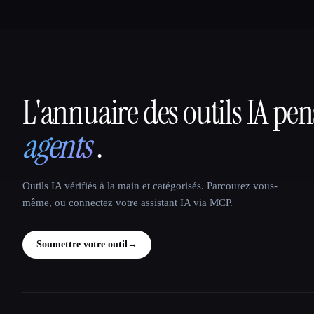
L'annuaire des outils IA pe
That AI Collection
agents
.
Outils IA vérifiés à la main et catégorisés. Parcourez vous-
même, ou connectez votre assistant IA via MCP.
Soumettre votre outil
→