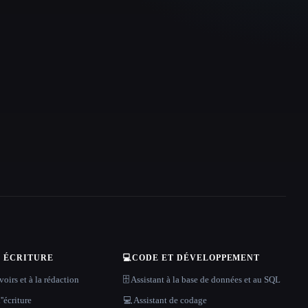
T ÉCRITURE
💻
CODE ET DÉVELOPPEMENT
oirs et à la rédaction
🗄️ Assistant à la base de données et au SQL
''écriture
💻 Assistant de codage