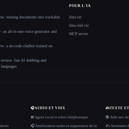
POUR L'IA
ew: turning documents into trackable
llms.txt
llms-full.txt
 an all-in-one voice generator and
MCP server
ew: a no-code chatbot trained on
 review: fast AI dubbing and
+ languages
🎧
AUDIO ET VOIX
✍️
TEXTE E
☎️ Agent vocal et robot téléphonique
📚 Aide aux dev
shorts
🎧 Améliorateur audio et suppression de la
✍️ Assistante d