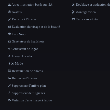
🌄 Art et illustration basés sur l'IA
🎤 Doublage et traduction d
😎 Avatars
🎬 Montage vidéo
🖌️ Du texte à l'image
🎞️ Texte vers vidéo
📸 Évaluation du visage et de la beauté
🎭 Face Swap
🪪 Générateur de headshots
⚜️ Générateur de logos
🔬 Image Upscaler
👩‍🎤 Mode
🖼️ Restauration de photos
🖼️ Retouche d'images
🪄 Suppresseur d'arrière-plan
💧 Suppresseur de filigranes
🔁 Variation d'une image à l'autre