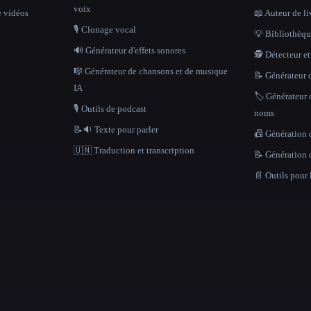
voix
e vidéos
📖 Auteur de li
🎙️ Clonage vocal
💡 Bibliothèque
🔊 Générateur d'effets sonores
🕵️ Détecteur e
🎼 Générateur de chansons et de musique
📝 Générateur d
IA
🏷️ Générateur 
🎙️ Outils de podcast
noms
📝🔉 Texte pour parler
📠 Génération 
🇺🇳 Traduction et transcription
📝 Génération 
📄 Outils pour