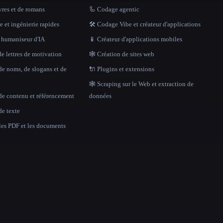
vres et de romans
🦾 Codage agentic
 et ingénierie rapides
🛠️ Codage Vibe et créateur d'applications
t humaniseur d'IA
📱 Créateur d'applications mobiles
e lettres de motivation
🕸 Création de sites web
de noms, de slogans et de
🔌 Plugins et extensions
🕸️ Scraping sur le Web et extraction de
de contenu et référencement
données
de texte
 les PDF et les documents