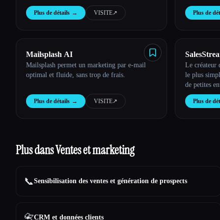
Plus de détails
→
VISITE
↗︎
Plus de dét
Mailsplash AI
SalesStrea
Mailsplash permet un marketing par e-mail
Le créateur
optimal et fluide, sans trop de frais.
le plus simp
de petites en
Plus de détails
→
VISITE
↗︎
Plus de dét
Plus dans Ventes et marketing
📞
Sensibilisation des ventes et génération de prospects
📇
CRM et données clients