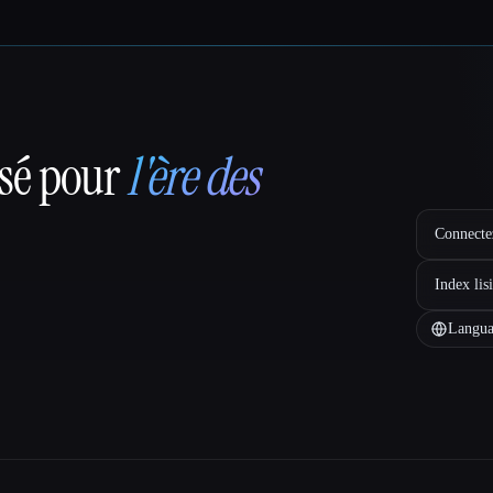
nsé pour
l'ère des
Connectez
Index lis
Langua