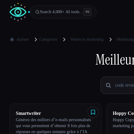
Search 4,000+ AI tools…
⌘
K
maison
Catégories
Ventes et marketing
Marketing
Meilleu
Smartwriter
Hoppy Co
Générez des milliers d''e-mails personnalisés
Hoppy Copy 
Esc
qui vous permettent d''obtenir 8 fois plus de
marketing p
réponses en quelques minutes grâce à l''IA