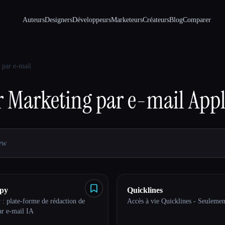
Auteurs
Designers
Développeurs
Marketeurs
Créateurs
Blog
Comparer
 par e-mail
r
Marketing par e-mail
Appl
py
Quicklines
: plate-forme de rédaction de
Accès à vie Quicklines - Seulemen
ar e-mail IA