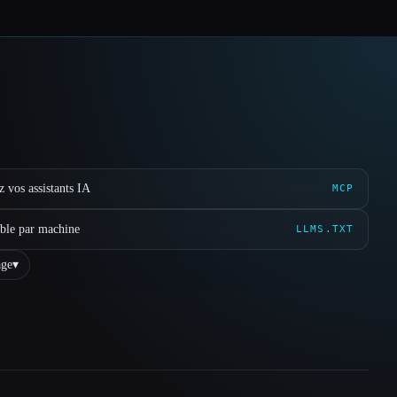
 vos assistants IA
MCP
ible par machine
LLMS.TXT
ge
▾