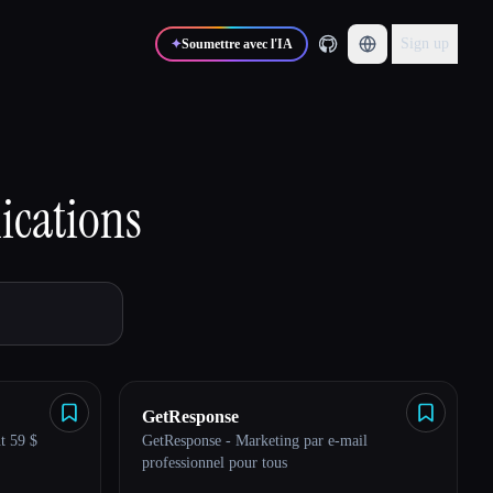
Sign up
✦
Soumettre avec l'IA
ications
GetResponse
t 59 $
GetResponse - Marketing par e-mail
professionnel pour tous