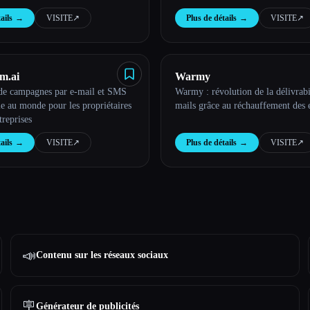
ails
→
VISITE
↗︎
Plus de détails
→
VISITE
↗︎
m.ai
Warmy
 de campagnes par e-mail et SMS
Warmy : révolution de la délivrabi
le au monde pour les propriétaires
mails grâce au réchauffement des 
treprises
ails
→
VISITE
↗︎
Plus de détails
→
VISITE
↗︎
📣
Contenu sur les réseaux sociaux
🪧
Générateur de publicités