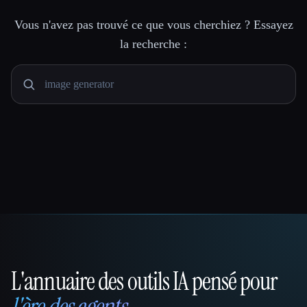
Vous n'avez pas trouvé ce que vous cherchiez ? Essayez
la recherche :
L'annuaire des outils IA pensé pour
That AI Collection
l'ère des agents
.