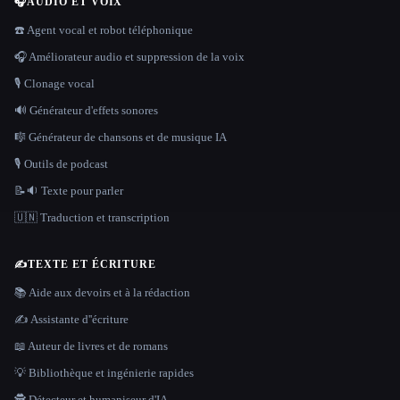
🎧
AUDIO ET VOIX
☎️ Agent vocal et robot téléphonique
🎧 Améliorateur audio et suppression de la voix
🎙️ Clonage vocal
🔊 Générateur d'effets sonores
🎼 Générateur de chansons et de musique IA
🎙️ Outils de podcast
📝🔉 Texte pour parler
🇺🇳 Traduction et transcription
✍️
TEXTE ET ÉCRITURE
📚 Aide aux devoirs et à la rédaction
✍️ Assistante d''écriture
📖 Auteur de livres et de romans
💡 Bibliothèque et ingénierie rapides
🕵️ Détecteur et humaniseur d'IA