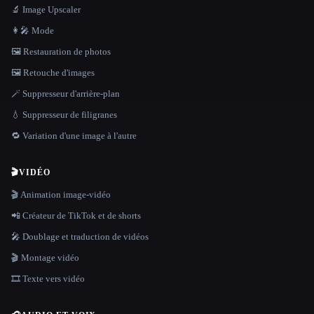
🔬 Image Upscaler
👩‍🎤 Mode
🖼️ Restauration de photos
🖼️ Retouche d'images
🪄 Suppresseur d'arrière-plan
💧 Suppresseur de filigranes
🔁 Variation d'une image à l'autre
🎬
VIDÉO
🎬 Animation image-vidéo
📲 Créateur de TikTok et de shorts
🎤 Doublage et traduction de vidéos
🎬 Montage vidéo
🎞️ Texte vers vidéo