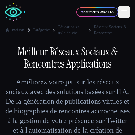
✦
Soumettre avec l'IA
Éducation et
Réseaux Sociaux &
maison
Catégories
style de vie
Rencontres
✍️
🎨
Auteurs
Designers
Meilleur
Réseaux Sociaux &
Rencontres
Applications
💻
📈
Développeurs
Marketeurs
Améliorez votre jeu sur les réseaux
🎓
🎬
Étudiants
Créateurs
sociaux avec des solutions basées sur l'IA.
De la génération de publications virales et
de biographies de rencontres accrocheuses
Blog
à la gestion de votre présence sur Twitter
et à l'automatisation de la création de
Comparer les outils