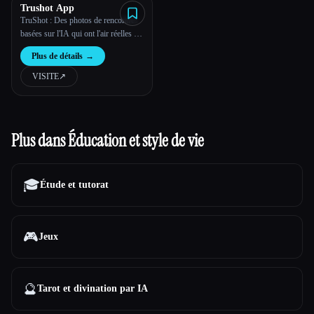
Trushot App
TruShot : Des photos de rencontres
basées sur l'IA qui ont l'air réelles et
permettent d'obtenir des dates
Plus de détails
→
VISITE
↗︎
Plus dans Éducation et style de vie
🎓
Étude et tutorat
🎮
Jeux
🔮
Tarot et divination par IA