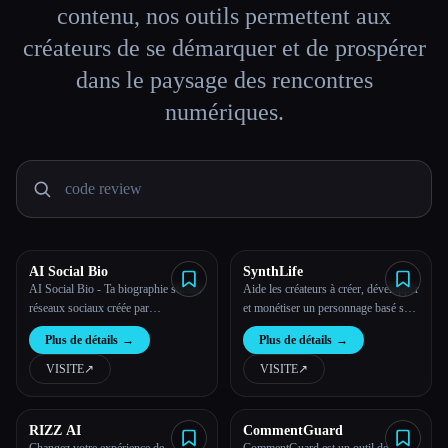
contenu, nos outils permettent aux
Toutes les catégories
créateurs de se démarquer et de prospérer
dans le paysage des rencontres
À propos
numériques.
AI Social Bio
SynthLife
AI Social Bio - Ta biographie sur les
Aide les créateurs à créer, développer
réseaux sociaux créée par
et monétiser un personnage basé sur
l''intelligence artificielle
l''IA
Esc
Plus de détails
→
Plus de détails
→
VISITE
↗︎
VISITE
↗︎
RIZZ AI
CommentGuard