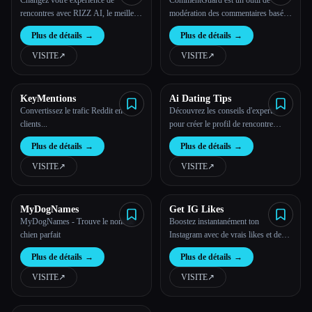
Changez votre expérience de
CommentGuard est un outil de
rencontres avec RIZZ AI, le meilleur
modération des commentaires basé
assistant de rencontres basé sur l'IA.
sur l'IA pour les commentaires sur
Plus de détails
→
Plus de détails
→
Facebook et Instagram
VISITE
↗︎
VISITE
↗︎
KeyMentions
Ai Dating Tips
Convertissez le trafic Reddit en
Découvrez les conseils d'experts
clients...
pour créer le profil de rencontre
parfait ! Apprenez à choisir les
Plus de détails
→
Plus de détails
→
bonnes photos
VISITE
↗︎
VISITE
↗︎
MyDogNames
Get IG Likes
MyDogNames - Trouve le nom de
Boostez instantanément ton
chien parfait
Instagram avec de vrais likes et de
vrais followers
Plus de détails
→
Plus de détails
→
VISITE
↗︎
VISITE
↗︎