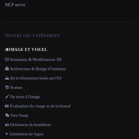
MCP server
TOUTES LES CATÉGORIES
🎨
IMAGE ET VISUEL
🎲 Animation & Modélisation 3D
🏯 Architecture & Design d''intérieur
🌄 Art et illustration basés sur l'IA
😎 Avatars
🖌️ Du texte à l'image
📸 Évaluation du visage et de la beauté
🎭 Face Swap
🪪 Générateur de headshots
⚜️ Générateur de logos