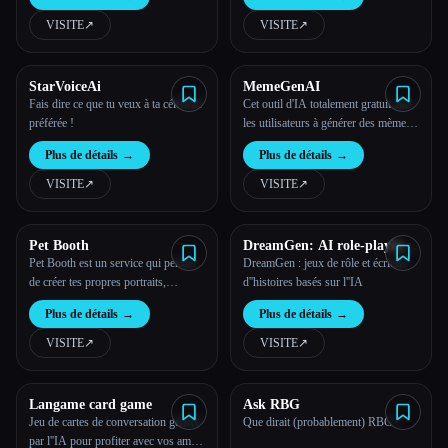
VISITE
↗︎
VISITE
↗︎
Toutes les catégories
À propos
StarVoiceAi
MemeGenAI
Fais dire ce que tu veux à ta célébrité
Cet outil d'IA totalement gratuit aide
préférée !
les utilisateurs à générer des mèmes
GIF personnalisés. Ils peuvent
Plus de détails
→
Plus de détails
→
partager leur travail avec leurs amis
et leur famille, et le destinataire peut
VISITE
↗︎
VISITE
↗︎
interagir avec ce mème pour créer un
nouveau mème remix.
Pet Booth
DreamGen: AI role-playing
and strory-writing
Pet Booth est un service qui permet
DreamGen : jeux de rôle et écriture
de créer tes propres portraits,
d''histoires basés sur l''IA
illustrations et photos d''animaux de
Plus de détails
→
Plus de détails
→
compagnie IA. Il suffit de télécharger
10 à 20 photos de ton chat ou de ton
VISITE
↗︎
VISITE
↗︎
chien et de choisir parmi plus de 80
thèmes pour les transformer.
Langame card game
Ask RBG
Jeu de cartes de conversation généré
Que dirait (probablement) RBG ?
par l''IA pour profiter avec vos amis