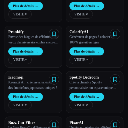
impression en ligne
Plus de détails
→
Plus de détails
→
VISITE
↗︎
VISITE
↗︎
Prankify
ColorifyAI
Envoie des blagues de célébrités, des
Générateur de pages à colorier IA
vœux d'anniversaire et plus encore
100 % gratuit en ligne
grâce à l'IA, à n'importe qui,
Plus de détails
→
Plus de détails
→
n'importe où et n'importe quand.
VISITE
↗︎
VISITE
↗︎
Kaomoji
Spotify Bedroom
Kaomoji AI : crée instantanément
Crée ta chambre Spotify
des émoticônes japonaises uniques !
personnalisée, un espace unique
conçu par IA en fonction de tes
Plus de détails
→
Plus de détails
→
genres musicaux et de tes habitudes
d'écoute préférés.
VISITE
↗︎
VISITE
↗︎
Buzz Cut Filter
PixarAI
Le filtre Buzz Cut d'iFoto est un outil
Un site qui génère des affiches de