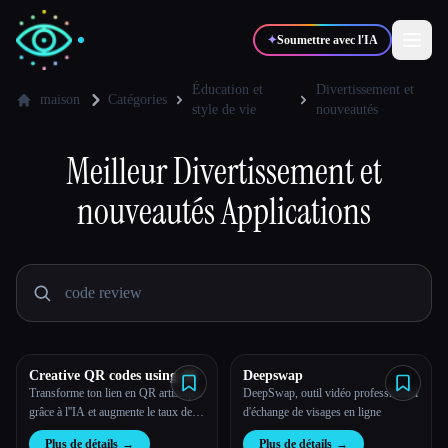
✦
Soumettre avec l'IA
Éducation et
Divertissement et
maison
Catégories
style de vie
nouveautés
✍️
🎨
Auteurs
Designers
Meilleur
Divertissement et
nouveautés
Applications
💻
📈
Développeurs
Marketeurs
🎓
🎬
Étudiants
Créateurs
Creative QR codes using AI
Deepswap
Blog
Transforme ton lien en QR artistique
DeepSwap, outil vidéo professionnel
grâce à l''IA et augmente le taux de
d'échange de visages en ligne
conversion
Comparer les outils
Plus de détails
→
Plus de détails
→