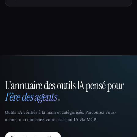
L'annuaire des outils IA pensé pour
That AI Collection
l'ère des agents
.
Outils IA vérifiés à la main et catégorisés. Parcourez vous-
même, ou connectez votre assistant IA via MCP.