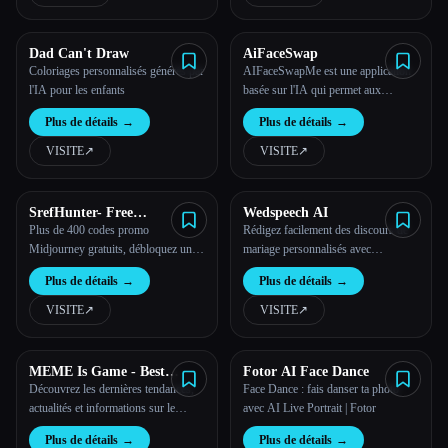
Dad Can't Draw
AiFaceSwap
Coloriages personnalisés générés par
AIFaceSwapMe est une application
l'IA pour les enfants
basée sur l'IA qui permet aux
utilisateurs de créer des vidéos
Plus de détails
→
Plus de détails
→
amusantes d'échange de visages sans
effort.
VISITE
↗︎
VISITE
↗︎
SrefHunter- Free
Wedspeech AI
Midjourney Sref Codes
Plus de 400 codes promo
Rédigez facilement des discours de
Midjourney gratuits, débloquez un
mariage personnalisés avec
monde de possibilités et d'inspiration
Wedspeech.AI
Plus de détails
→
Plus de détails
→
infinies.
VISITE
↗︎
VISITE
↗︎
MEME Is Game - Best
Fotor AI Face Dance
Meme Coins with AI Insights
Découvrez les dernières tendances,
Face Dance : fais danser ta photo
actualités et informations sur le
avec AI Live Portrait | Fotor
monde des pièces MEME et des
Plus de détails
→
Plus de détails
→
cryptomonnaies. Meme Is Game est