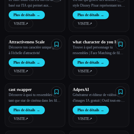
basé sur l'IA qui permet aux
style Disney Pixar représentant tes
utilisateurs de visualiser à quoi ils
personnages ou animaux de
Plus de détails
→
Plus de détails
→
ressembleraient avec une coiffure
compagnie préférés
tendance.
VISITE
↗︎
VISITE
↗︎
Attractiveness Scale
what character do you look
like
Découvre ton caractère unique grâce
Trouve à quel personnage tu
à l'échelle d'attractivité
ressembles | Face Matching de films
et séries télé
Plus de détails
→
Plus de détails
→
VISITE
↗︎
VISITE
↗︎
cast swapper
AdpexAI
Découvre à quoi tu ressembles en
Générateur et éditeur de vidéos et
tant que star de cinéma dans les films
d'images IA gratuit | Outil tout-en-un
et séries télévisées d'aujourd'hui.
— ADPexAI
Plus de détails
→
Plus de détails
→
VISITE
↗︎
VISITE
↗︎