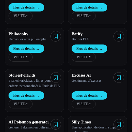
et votre famille
Plus de détails
→
Plus de détails
→
VISITE
↗︎
VISITE
↗︎
Philosophy
Botify
Demandez à un philosophe
Botifier l''IA
Plus de détails
→
Plus de détails
→
VISITE
↗︎
VISITE
↗︎
Esc
StoriesForKids
Excuses AI
StoriesForKids.ai : livres pour
Générateur d''excuses
enfants personnalisés à l''aide de l''IA
Plus de détails
→
Plus de détails
→
VISITE
↗︎
VISITE
↗︎
AI Pokemon generator
Silly Times
Générer Fakemon en utilisant l''IA
Une application de dessin simple