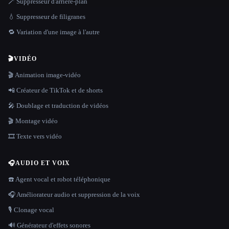
🪄 Suppresseur d'arrière-plan
💧 Suppresseur de filigranes
🔁 Variation d'une image à l'autre
🎬
VIDÉO
🎬 Animation image-vidéo
📲 Créateur de TikTok et de shorts
🎤 Doublage et traduction de vidéos
🎬 Montage vidéo
🎞️ Texte vers vidéo
🎧
AUDIO ET VOIX
☎️ Agent vocal et robot téléphonique
🎧 Améliorateur audio et suppression de la voix
🎙️ Clonage vocal
🔊 Générateur d'effets sonores