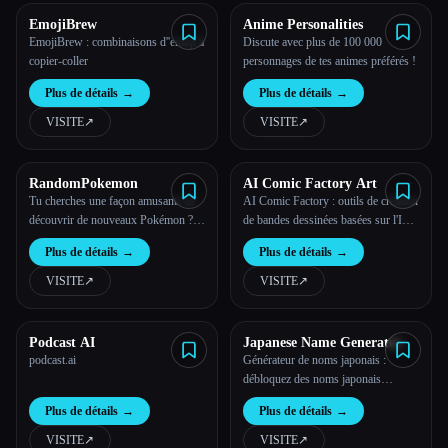
EmojiBrew
Anime Personalities
EmojiBrew : combinaisons d''emoji à
Discute avec plus de 100 000
copier-coller
personnages de tes animes préférés !
Plus de détails
→
Plus de détails
→
VISITE
↗︎
VISITE
↗︎
RandomPokemon
AI Comic Factory Art
Tu cherches une façon amusante de
AI Comic Factory : outils de création
découvrir de nouveaux Pokémon ?
de bandes dessinées basées sur l'IA
Essaie notre générateur de Pokémon
en ligne gratuits
Plus de détails
→
Plus de détails
→
aléatoires et commence ton aventure
dès aujourd'hui !
VISITE
↗︎
VISITE
↗︎
Podcast AI
Japanese Name Generator
podcast.ai
Générateur de noms japonais :
débloquez des noms japonais
authentiques grâce à la magie de l'IA
Plus de détails
→
Plus de détails
→
en un clic.
VISITE
↗︎
VISITE
↗︎