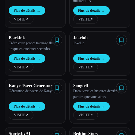
utilisant l''IA
Plus de détails
→
Plus de détails
→
VISITE
↗︎
VISITE
↗︎
Blackink
Jokelub
Créez votre propre tatouage flash
Jokelub
unique en quelques secondes
Plus de détails
→
Plus de détails
→
VISITE
↗︎
VISITE
↗︎
Kanye Tweet Generator
Songtell
Génération de tweets de Kanye
Découvrez les histoires derrière les
paroles que vous aimez.
Plus de détails
→
Plus de détails
→
VISITE
↗︎
VISITE
↗︎
StoriesbyAI
BedtimeStory