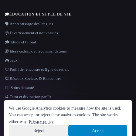
🎓
ÉDUCATION ET STYLE DE VIE
🗣️ Apprentissage des langues
🎲 Divertissement et nouveautés
🎓 Étude et tutorat
🎁 Idées cadeaux et recommandations
🎮 Jeux
💘 Profil de rencontre et ligne de retrait
💞 Réseaux Sociaux & Rencontres
👩‍⚕️ Soins de santé
🔮 Tarot et divination par IA
LANGUE
We use Google Analytics cookies to measure how the site is used.
English
español
Français
Русский
简体中文
You can accept or reject these analytics cookies. The site works
Hindi
either way.
Privacy policy
.
© 2026 That AI Collection. Tous droits réservés.
·
Conditions de service
·
Site information
politique de confidentialité
·
·
Built with Metatron ★
Reject
Accept
build de3d624c
Sign up