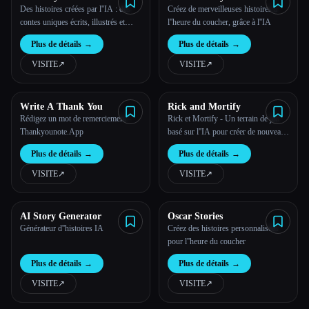
Des histoires créées par l''IA : des
Créez de merveilleuses histoires à
contes uniques écrits, illustrés et
l''heure du coucher, grâce à l''IA
racontés par l''IA
Plus de détails
→
Plus de détails
→
VISITE
↗︎
VISITE
↗︎
Write A Thank You
Rick and Mortify
Rédigez un mot de remerciement -
Rick et Mortify - Un terrain de jeu
Thankyounote.App
basé sur l''IA pour créer de nouveaux
épisodes de Rick et Morty.
Plus de détails
→
Plus de détails
→
VISITE
↗︎
VISITE
↗︎
AI Story Generator
Oscar Stories
Générateur d''histoires IA
Créez des histoires personnalisées
pour l''heure du coucher
Plus de détails
→
Plus de détails
→
VISITE
↗︎
VISITE
↗︎