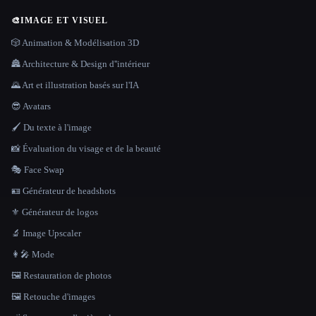
🎨
IMAGE ET VISUEL
🎲 Animation & Modélisation 3D
🏯 Architecture & Design d''intérieur
🌄 Art et illustration basés sur l'IA
😎 Avatars
🖌️ Du texte à l'image
📸 Évaluation du visage et de la beauté
🎭 Face Swap
🪪 Générateur de headshots
⚜️ Générateur de logos
🔬 Image Upscaler
👩‍🎤 Mode
🖼️ Restauration de photos
🖼️ Retouche d'images