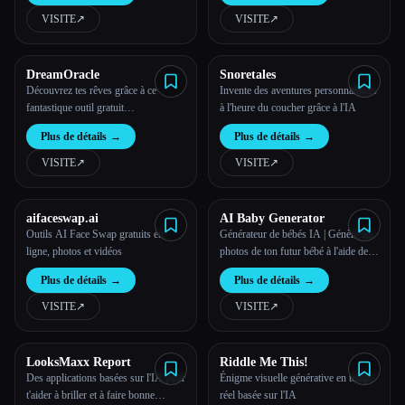
le guide ultime pour naviguer sur ce
VISITE
↗︎
VISITE
↗︎
nouveau marché passionnant.
DreamOracle
Snoretales
Découvrez tes rêves grâce à ce
Invente des aventures personnalisées
fantastique outil gratuit
à l'heure du coucher grâce à l'IA
d'interprétation des rêves basé sur
Plus de détails
→
Plus de détails
→
l'IA.
VISITE
↗︎
VISITE
↗︎
aifaceswap.ai
AI Baby Generator
Outils AI Face Swap gratuits en
Générateur de bébés IA | Génère les
ligne, photos et vidéos
photos de ton futur bébé à l'aide de
l'IA
Plus de détails
→
Plus de détails
→
VISITE
↗︎
VISITE
↗︎
LooksMaxx Report
Riddle Me This!
Des applications basées sur l'IA pour
Énigme visuelle générative en temps
t'aider à briller et à faire bonne
réel basée sur l'IA