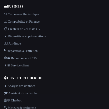
💼
BUSINESS
🛒 Commerce électronique
📈 Comptabilité et Finance
📋 Créateur de CV et de CV
📊 Diapositives et présentations
👩‍⚖️ Juridique
🎙️ Préparation à l'entretien
🧑‍💼 Recrutement et ATS
👨‍💻 Service client
🤖
CHAT ET RECHERCHE
📊 Analyse des données
🎓 Assistant de recherche
🤖💬 Chatbot
🔍 Moteurs de recherche