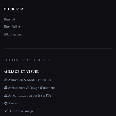
POUR L'IA
llms.txt
llms-full.txt
MCP server
TOUTES LES CATÉGORIES
🎨
IMAGE ET VISUEL
🎲 Animation & Modélisation 3D
🏯 Architecture & Design d''intérieur
🌄 Art et illustration basés sur l'IA
😎 Avatars
🖌️ Du texte à l'image