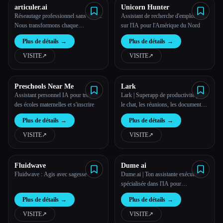
articuler.ai
Unicorn Hunter
Réseautage professionnel sans effort.
Assistant de recherche d'emploi basé
Nous transformons chaque
sur l'IA pour l'Amérique du Nord
conversation en opportunité.
Plus de détails
→
Plus de détails
→
VISITE
↗︎
VISITE
↗︎
Preschools Near Me
Lark
Assistant personnel IA pour trouver
Lark | Superapp de productivité pour
des écoles maternelles et s'inscrire
le chat, les réunions, les documents
et les projets
Plus de détails
→
Plus de détails
→
VISITE
↗︎
VISITE
↗︎
Fluidwave
Dume ai
Fluidwave : Agis avec sagesse
Dume.ai | Ton assistante exécutive
spécialisée dans l'IA pour
l'automatisation du travail
Plus de détails
→
Plus de détails
→
VISITE
↗︎
VISITE
↗︎