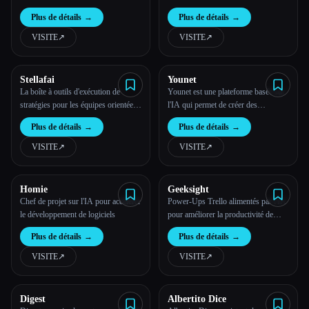
commerciaux
Plus de détails
→
Plus de détails
→
VISITE
↗︎
VISITE
↗︎
Stellafai
Younet
La boîte à outils d'exécution de
Younet est une plateforme basée sur
stratégies pour les équipes orientées
l'IA qui permet de créer des
vers les objectifs
assistants intelligents personnalisés
Plus de détails
→
Plus de détails
→
et d'améliorer tous les processus de
communication et de collaboration. Il
VISITE
↗︎
VISITE
↗︎
est prêt à aider en matière de ventes,
de marketing, de ressources
humaines, e
Homie
Geeksight
Chef de projet sur l'IA pour accélérer
Power-Ups Trello alimentés par l'IA
le développement de logiciels
pour améliorer la productivité de
l'équipe
Plus de détails
→
Plus de détails
→
VISITE
↗︎
VISITE
↗︎
Digest
Albertito Dice