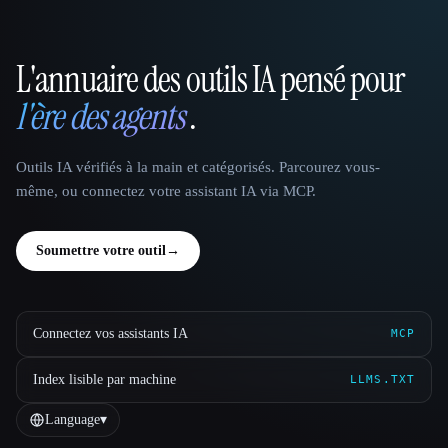
L'annuaire des outils IA pensé pour
That AI Collection
l'ère des agents
.
Outils IA vérifiés à la main et catégorisés. Parcourez vous-
même, ou connectez votre assistant IA via MCP.
Soumettre votre outil
→
Connectez vos assistants IA
MCP
Index lisible par machine
LLMS.TXT
Language
▾