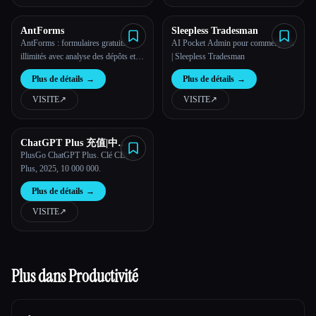
AntForms
Sleepless Tradesman
AntForms : formulaires gratuits
AI Pocket Admin pour commerçants
illimités avec analyse des dépôts et
| Sleepless Tradesman
IA
Plus de détails
→
Plus de détails
→
VISITE
↗︎
VISITE
↗︎
ChatGPT Plus 充值|中
国|PlusGO
PlusGo ChatGPT Plus. Clé CD, 2,
Plus, 2025, 10 000 000.
Plus de détails
→
VISITE
↗︎
Plus dans Productivité