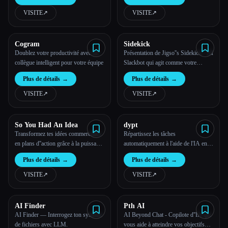
ami responsable de l''IA.
VISITE
↗︎
VISITE
↗︎
Toutes les catégories
À propos
Cogram
Sidekick
Doublez votre productivité avec un
Présentation de Jigso''s Sidekick - AI
collègue intelligent pour votre équipe
Slackbot qui agit comme votre
propre assistant personnel
Plus de détails
→
Plus de détails
→
professionnel.
VISITE
↗︎
VISITE
↗︎
So You Had An Idea
dypt
Transformez tes idées commerciales
Répartissez les tâches
en plans d''action grâce à la puissance
automatiquement à l'aide de l'IA en
de l''IA
sous-tâches plus faciles à gérer et
Plus de détails
→
Plus de détails
→
surmontez les blocages mentaux
VISITE
↗︎
VISITE
↗︎
AI Finder
Pth AI
AI Finder — Interrogez ton système
AI Beyond Chat - Copilote d''IA qui
Esc
de fichiers avec LLM.
vous aide à atteindre vos objectifs