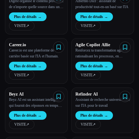
Digest organise le contenu provenant
Albertito Dice : assistant de
de n'importe quelle source dans un e-
productivité tout-en-un basé sur l'IA
mail quotidien personnalisé.
Plus de détails
→
Plus de détails
→
VISITE
↗︎
VISITE
↗︎
Career.io
Agile Copilot Allie
Career.io est une plateforme de
Renforcez ta transformation agile en
carrière basée sur l'IA et l'humain.
rationalisant les processus, en
améliorant la communication et en
Plus de détails
→
Plus de détails
→
fournissant des informations basées
sur les données.
VISITE
↗︎
VISITE
↗︎
Beyz AI
Refinder AI
Beyz AI est un assistant intelligent
Assistant de recherche universel basé
qui fournit des réponses en temps
sur l'IA pour le travail
réel lors de tes entretiens.
Plus de détails
→
Plus de détails
→
VISITE
↗︎
VISITE
↗︎