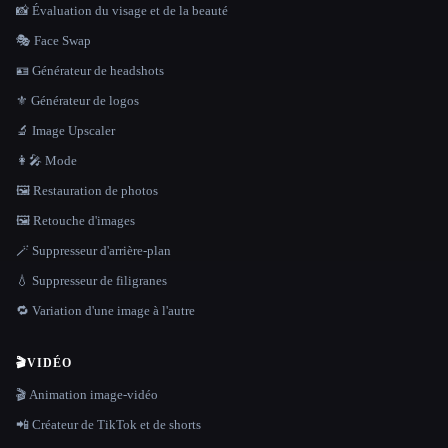
📸 Évaluation du visage et de la beauté
🎭 Face Swap
🪪 Générateur de headshots
⚜️ Générateur de logos
🔬 Image Upscaler
👩‍🎤 Mode
🖼️ Restauration de photos
🖼️ Retouche d'images
🪄 Suppresseur d'arrière-plan
💧 Suppresseur de filigranes
🔁 Variation d'une image à l'autre
🎬
VIDÉO
🎬 Animation image-vidéo
📲 Créateur de TikTok et de shorts