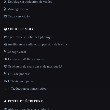
🎤 Doublage et traduction de vidéos
🎬 Montage vidéo
🎞️ Texte vers vidéo
🎧
AUDIO ET VOIX
☎️ Agent vocal et robot téléphonique
🎧 Améliorateur audio et suppression de la voix
🎙️ Clonage vocal
🔊 Générateur d'effets sonores
🎼 Générateur de chansons et de musique IA
🎙️ Outils de podcast
📝🔉 Texte pour parler
🇺🇳 Traduction et transcription
✍️
TEXTE ET ÉCRITURE
📚 Aide aux devoirs et à la rédaction