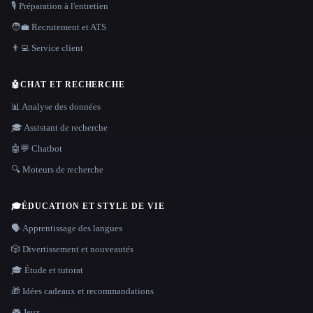
🎙️ Préparation à l'entretien
🧑‍💼 Recrutement et ATS
👨‍💻 Service client
🤖
CHAT ET RECHERCHE
📊 Analyse des données
🎓 Assistant de recherche
🤖💬 Chatbot
🔍 Moteurs de recherche
🎓
ÉDUCATION ET STYLE DE VIE
🗣️ Apprentissage des langues
🎲 Divertissement et nouveautés
🎓 Étude et tutorat
🎁 Idées cadeaux et recommandations
🎮 Jeux