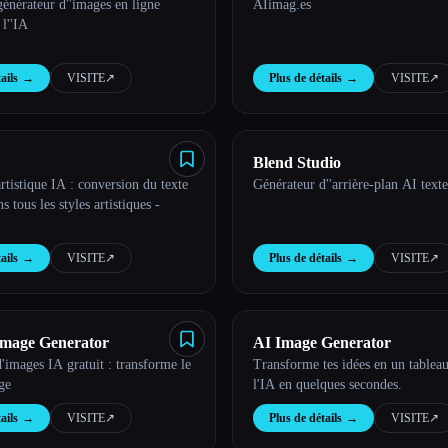
énérateur d''images en ligne
AIimag.es
 l''IA
ails
→
VISITE
↗︎
Plus de détails
→
VISITE
↗︎
Blend Studio
rtistique IA : conversion du texte
Générateur d''arrière-plan AI text
 tous les styles artistiques -
ails
→
VISITE
↗︎
Plus de détails
→
VISITE
↗︎
Image Generator
AI Image Generator
'images IA gratuit : transforme le
Transforme tes idées en un tablea
ge
l'IA en quelques secondes.
ails
→
VISITE
↗︎
Plus de détails
→
VISITE
↗︎