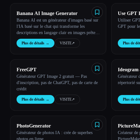
Banana AI Image Generator
Use GPT 
Banana AI est un générateur d'images basé sur
Utiliser GP
l'IA basé sur le chat qui transforme les
GPT pour le 
descriptions en langage clair en images prêtes
à être diffusées en résolution 4K.
Plus de détails
→
VISITE
↗︎
Plus de dét
FreeGPT
Ideogram 
Générateur GPT Image 2 gratuit — Pas
Générateur 
d'inscription, pas de ChatGPT, pas de carte de
répertorié s
crédit
Plus de détails
→
VISITE
↗︎
Plus de dét
PhotoGenerator
PictureM
Générateur de photos IA : crée de superbes
Créateur de 
photos en ligne
PictureMake