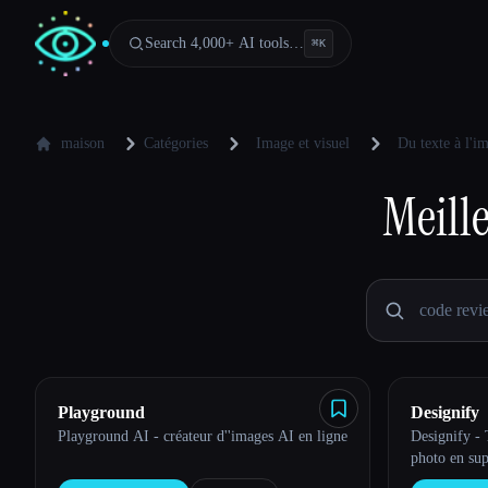
Search 4,000+ AI tools…
⌘
K
maison
Catégories
Image et visuel
Du texte à l'i
Meill
Playground
Designify
Playground AI - créateur d''images AI en ligne
Designify - 
photo en su