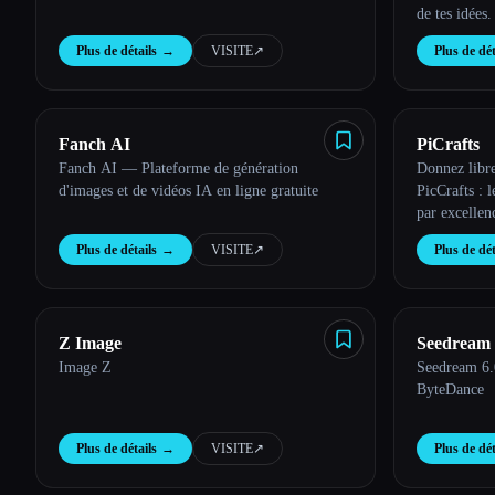
de tes idées.
Plus de détails
→
VISITE
↗︎
Plus de dét
Fanch AI
PiCrafts
Fanch AI — Plateforme de génération
Donnez libre
d'images et de vidéos IA en ligne gratuite
PicCrafts : 
par excellen
Plus de détails
→
VISITE
↗︎
Plus de dét
Z Image
Seedream 
Image Z
Seedream 6.
ByteDance
Plus de détails
→
VISITE
↗︎
Plus de dét