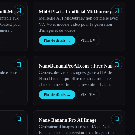
ulti-Model
MidAPI.ai – Unofficial MidJourney
entable aux
Meilleure API MidJourney non officielle avec
API
API
Kontext pour
V7, V6 et modèle vidéo pour la génération
anière
d'images et de vidéos
Plus de détails
→
VISITE
↗︎
NanoBananaProAI.com：Free Nano
idéos basé
Générez des visuels soignés grâce à l'IA de
Banana AI Image Editor
Nano Banana, qui offre une structure, une
clarté et une sortie haute résolution fiables.
Plus de détails
→
VISITE
↗︎
Nano Banana Pro AI Image
Générateur d'images basé sur l'IA de Nano
Banana pour la conversion texte-image et la