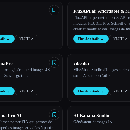
FluxAPI.ai: Affordable & M
FluxAPI.ai permet un accès API r
FLUX.1 Image Generation 
modèles FLUX.1 Pro, Schnell et 
créer et modifier des images de m
évolutive.
ails
→
VISITE
↗︎
Plus de détails
→
VISITE
↗︎
naPro
vibeaha
 Pro : générateur d'images 4K
VibeAha - Studio d'images et de v
A. Essayer gratuitement
sur l'IA, outils créatifs
ails
→
VISITE
↗︎
Plus de détails
→
VISITE
↗︎
ana Pro AI
AI Banana Studio
limentée par l'IA qui permet de
Générateur d'images IA
uperbes images et vidéos à partir