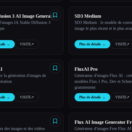
fusion 3 AI Image Generator
SD3 Medium
'images IA Stable Diffusion 3
SD3 Medium : le modèle de conver
ne
gne
image le plus récent et le plus ava
ails
→
VISITE
↗︎
Plus de détails
→
VISITE
↗︎
I
FluxAI Pro
r la génération d'images de
Générateur d'images Flux AI : cré
ération
modèles Flux.1 Pro, Dev et Schne
gratuitement
ails
→
VISITE
↗︎
Plus de détails
→
VISITE
↗︎
Flux AI Image Generator Fr
z des images et des vidéos
Générateur d'images Free Flux AI