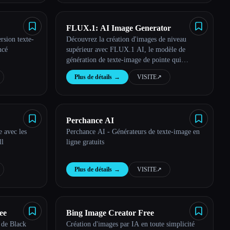
FLUX.1: AI Image Generator
sion texte-
Découvrez la création d'images de niveau
ncé
supérieur avec FLUX.1 AI, le modèle de
génération de texte-image de pointe qui
transforme tes mots en images époustouflantes.
Plus de détails
→
VISITE
↗︎
Perchance AI
e avec les
Perchance AI - Générateurs de texte-image en
ll
ligne gratuits
Plus de détails
→
VISITE
↗︎
ee
Bing Image Creator Free
 de Black
Création d'images par IA en toute simplicité