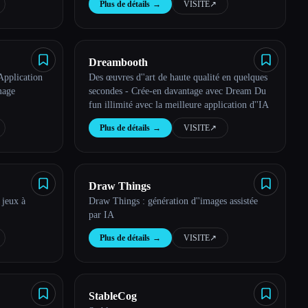
Plus de détails
→
VISITE
↗︎
Dreambooth
Application
Des œuvres d''art de haute qualité en quelques
mage
secondes - Crée-en davantage avec Dream Du
fun illimité avec la meilleure application d''IA
Plus de détails
→
VISITE
↗︎
Draw Things
 jeux à
Draw Things : génération d''images assistée
par IA
Plus de détails
→
VISITE
↗︎
StableCog