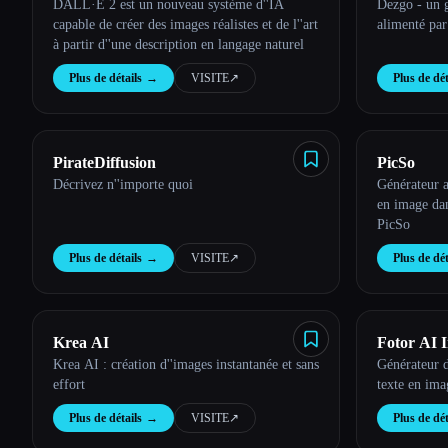
DALL·E 2 est un nouveau système d''IA
Dezgo - un g
capable de créer des images réalistes et de l''art
alimenté par
à partir d''une description en langage naturel
Plus de détails
→
VISITE
↗︎
Plus de dét
PirateDiffusion
PicSo
Décrivez n''importe quoi
Générateur a
en image dans
PicSo
Plus de détails
→
VISITE
↗︎
Plus de dét
Krea AI
Fotor AI 
Krea AI : création d''images instantanée et sans
Générateur d
effort
texte en ima
Plus de détails
→
VISITE
↗︎
Plus de dét