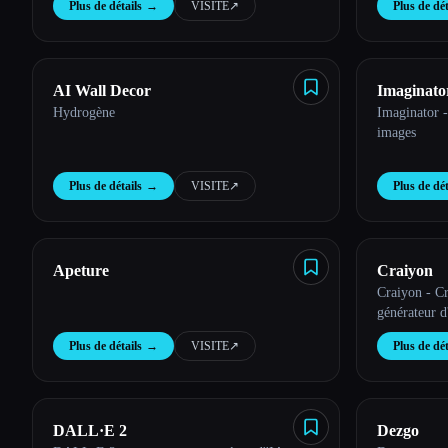
Plus de détails
→
VISITE
↗︎
Plus de dét
AI Wall Decor
Imaginato
Esc
Hydrogène
Imaginator -
images
Plus de détails
→
VISITE
↗︎
Plus de dét
Apeture
Craiyon
Craiyon - Cré
générateur d
Plus de détails
→
VISITE
↗︎
Plus de dét
DALL·E 2
Dezgo