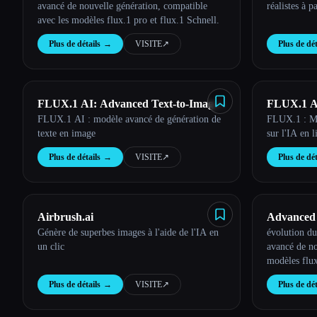
avancé de nouvelle génération, compatible
réalistes à p
avec les modèles flux.1 pro et flux.1 Schnell.
Plus de détails
→
VISITE
↗︎
Plus de dét
FLUX.1 AI: Advanced Text-to-Image
FLUX.1 
FLUX.1 AI : modèle avancé de génération de
FLUX.1 : Mo
Generation Model
texte en image
sur l'IA en
Plus de détails
→
VISITE
↗︎
Plus de dét
Airbrush.ai
Advanced 
Génère de superbes images à l'aide de l'IA en
évolution d
Image Ma
un clic
avancé de no
modèles flux
AI Image Ma
Plus de détails
→
VISITE
↗︎
Plus de dét
synthèse d'i