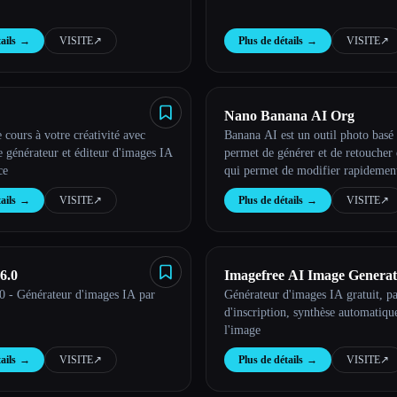
ails
→
VISITE
↗︎
Plus de détails
→
VISITE
↗︎
Nano Banana AI Org
 cours à votre créativité avec
Banana AI est un outil photo basé 
le générateur et éditeur d'images IA
permet de générer et de retoucher
ce
qui permet de modifier rapidement
transformer le style et d'obtenir de
ails
→
VISITE
↗︎
Plus de détails
→
VISITE
↗︎
photoréalistes.
6.0
Imagefree AI Image Generat
0 - Générateur d'images IA par
Générateur d'images IA gratuit, p
d'inscription, synthèse automatique
l'image
ails
→
VISITE
↗︎
Plus de détails
→
VISITE
↗︎