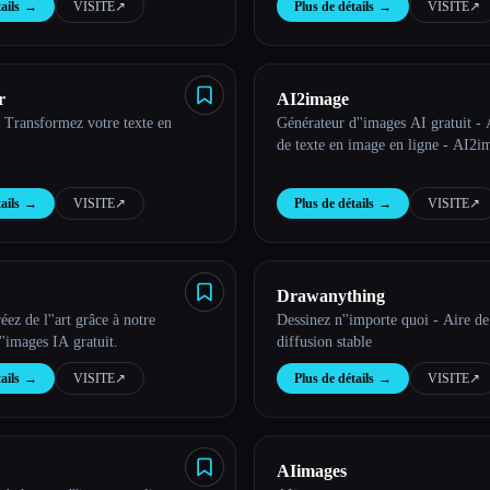
ails
→
VISITE
↗︎
Plus de détails
→
VISITE
↗︎
r
AI2image
 Transformez votre texte en
Générateur d''images AI gratuit - 
de texte en image en ligne - AI2i
ails
→
VISITE
↗︎
Plus de détails
→
VISITE
↗︎
Drawanything
ez de l''art grâce à notre
Dessinez n''importe quoi - Aire de
''images IA gratuit.
diffusion stable
ails
→
VISITE
↗︎
Plus de détails
→
VISITE
↗︎
AIimages