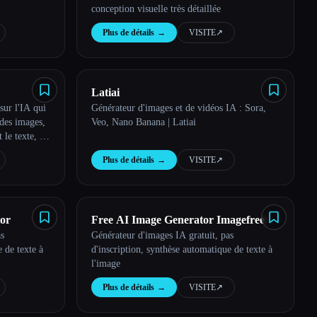
conception visuelle très détaillée
Plus de détails
→
VISITE
↗︎
Latiai
sur l'IA qui
Générateur d'images et de vidéos IA : Sora,
 des images,
Veo, Nano Banana | Latiai
 le texte, de
s résultats
Plus de détails
→
VISITE
↗︎
or
Free AI Image Generator Imagefree
as
Générateur d'images IA gratuit, pas
 de texte à
d'inscription, synthèse automatique de texte à
l'image
Plus de détails
→
VISITE
↗︎