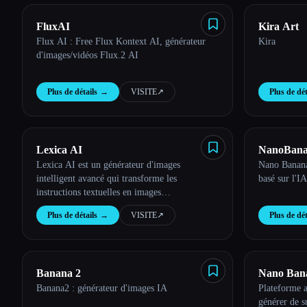
FluxAI
Kira Art
Flux AI : Free Flux Kontext AI, générateur
Kira
d'images/vidéos Flux.2 AI
Plus de détails
→
VISITE
↗︎
Plus de dét
Lexica AI
NanoBana
Lexica AI est un générateur d'images
Nano Banana
intelligent avancé qui transforme les
basé sur l'I
instructions textuelles en images
époustouflantes de haute qualité en quelques
Plus de détails
→
VISITE
↗︎
Plus de dét
secondes.
Banana 2
Nano Ban
Banana2 : générateur d'images IA
Plateforme a
générer de s