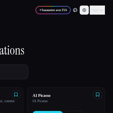
Sign up
✦
Soumettre avec l'IA
ations
AI Picasso
qui, comme
IA Picasso