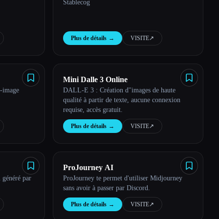
Stablecog
Plus de détails
→
VISITE
↗︎
Mini Dalle 3 Online
e-image
DALL-E 3 : Création d''images de haute
qualité à partir de texte, aucune connexion
requise, accès gratuit.
Plus de détails
→
VISITE
↗︎
ProJourney AI
u généré par
ProJourney te permet d'utiliser Midjourney
sans avoir à passer par Discord.
Plus de détails
→
VISITE
↗︎