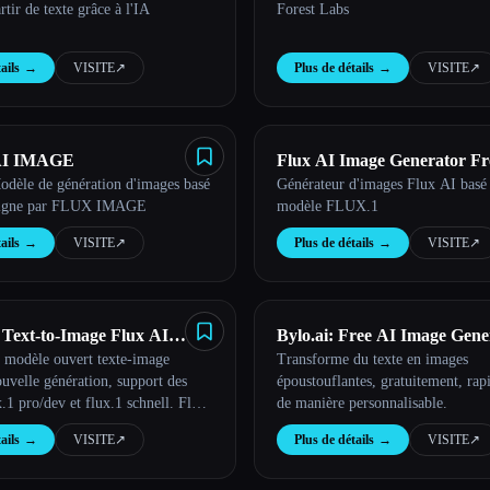
artir de texte grâce à l'IA
Forest Labs
ails
→
VISITE
↗︎
Plus de détails
→
VISITE
↗︎
AI IMAGE
Flux AI Image Generator Fr
dèle de génération d'images basé
Générateur d'images Flux AI basé 
 ligne par FLUX IMAGE
modèle FLUX.1
ails
→
VISITE
↗︎
Plus de détails
→
VISITE
↗︎
Text-to-Image Flux AI
Bylo.ai: Free AI Image Gene
u modèle ouvert texte-image
Transforme du texte en images
ker
uvelle génération, support des
époustouflantes, gratuitement, rap
.1 pro/dev et flux.1 schnell. Flux
de manière personnalisable.
ker Online - Outils avancés de
ails
→
VISITE
↗︎
Plus de détails
→
VISITE
↗︎
mages