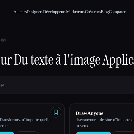
Auteurs
Designers
Développeurs
Marketeurs
Créateurs
Blog
Comparer
mage
eur
Du texte à l'image
Applic
DrawAnyone
Transformez n''importe quelle
drawanyone - dessine n''importe 
perbe
tu veux