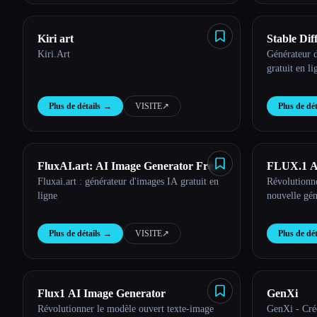
Kiri art
Stable Dif
Kiri.Art
Générateur d
Free Onli
gratuit en li
Plus de détails
→
VISITE
↗︎
Plus de dét
FluxAI.art: AI Image Generator Free
FLUX.1 A
Fluxai.art : générateur d'images IA gratuit en
Révolutionne
Online
ligne
nouvelle gén
Plus de détails
→
VISITE
↗︎
Plus de dét
Flux1 AI Image Generator
GenXi
Révolutionner le modèle ouvert texte-image
GenXi - Crée