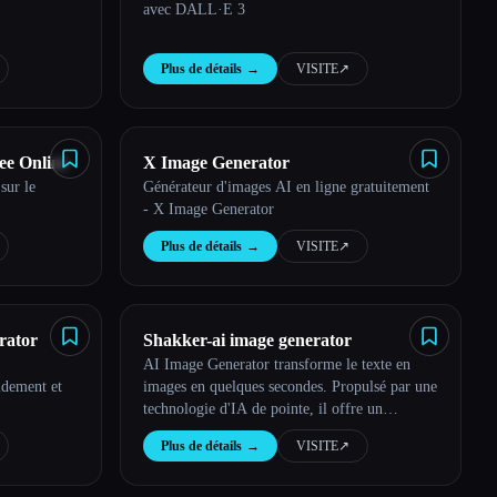
avec DALL·E 3
Plus de détails
→
VISITE
↗︎
ee Online
X Image Generator
sur le
Générateur d'images AI en ligne gratuitement
- X Image Generator
Plus de détails
→
VISITE
↗︎
rator
Shakker-ai image generator
AI Image Generator transforme le texte en
idement et
images en quelques secondes. Propulsé par une
technologie d'IA de pointe, il offre un
potentiel créatif illimité grâce à des styles, des
Plus de détails
→
VISITE
↗︎
résolutions et des sorties personnalisables.