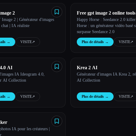
Image 2
Free gpt image 2 online tools
T Image 2 | Générateur d'images
Happy Horse : Seedance 2.0 killer
chat | IA réaliste
Horse : un générateur vidéo basé s
surpasse Seedance 2.0
ails
→
VISITE
↗︎
Plus de détails
→
VISITE
↗︎
4.0 AI
Krea 2 AI
d'images IA Ideogram 4.0,
Générateur d'images IA Krea 2, ré
ur AI Collection
AI Collection
ails
→
VISITE
↗︎
Plus de détails
→
VISITE
↗︎
aker
photos IA pour les créateurs |
r