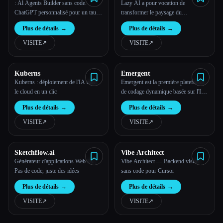
: Al Agents Builder sans code.
Lazy AI a pour vocation de
ChatGPT personnalisé pour un taux
transformer le paysage du
de conversion de 5 fois celui de ta
développement d'applications en
Plus de détails
→
Plus de détails
→
page de destination.
proposant une plateforme innovante
qui traduit des mots en applications
VISITE
↗︎
VISITE
↗︎
fonctionnelles.
Kuberns
Emergent
Kuberns : déploiement de l'IA dans
Emergent est la première plateforme
le cloud en un clic
de codage dynamique basée sur l'IA
agentique au monde
Plus de détails
→
Plus de détails
→
VISITE
↗︎
VISITE
↗︎
Sketchflow.ai
Vibe Architect
Générateur d'applications Web IA |
Vibe Architect — Backend visuel
Pas de code, juste des idées
sans code pour Cursor
Plus de détails
→
Plus de détails
→
VISITE
↗︎
VISITE
↗︎