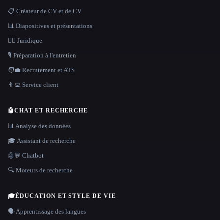
📋 Créateur de CV et de CV
📊 Diapositives et présentations
👩‍⚖️ Juridique
🎙️ Préparation à l'entretien
🧑‍💼 Recrutement et ATS
👨‍💻 Service client
🤖
CHAT ET RECHERCHE
📊 Analyse des données
🎓 Assistant de recherche
🤖💬 Chatbot
🔍 Moteurs de recherche
🎓
ÉDUCATION ET STYLE DE VIE
🗣️ Apprentissage des langues