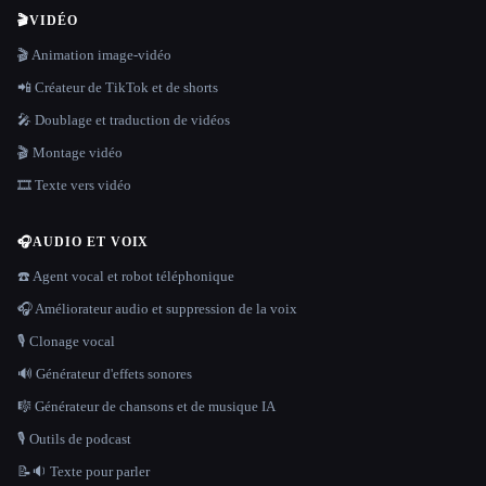
🎬
VIDÉO
🎬 Animation image-vidéo
📲 Créateur de TikTok et de shorts
🎤 Doublage et traduction de vidéos
🎬 Montage vidéo
🎞️ Texte vers vidéo
🎧
AUDIO ET VOIX
☎️ Agent vocal et robot téléphonique
🎧 Améliorateur audio et suppression de la voix
🎙️ Clonage vocal
🔊 Générateur d'effets sonores
🎼 Générateur de chansons et de musique IA
🎙️ Outils de podcast
📝🔉 Texte pour parler