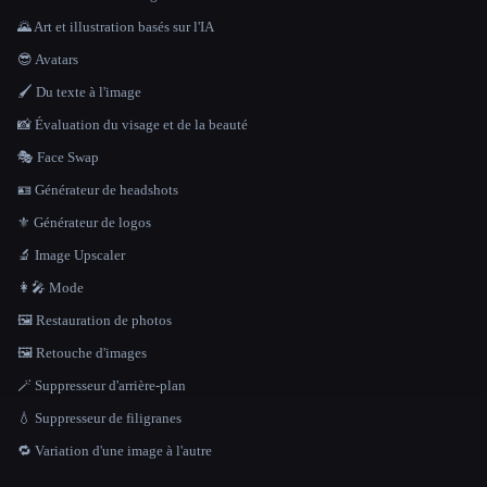
🌄 Art et illustration basés sur l'IA
😎 Avatars
🖌️ Du texte à l'image
📸 Évaluation du visage et de la beauté
🎭 Face Swap
🪪 Générateur de headshots
⚜️ Générateur de logos
🔬 Image Upscaler
👩‍🎤 Mode
🖼️ Restauration de photos
🖼️ Retouche d'images
🪄 Suppresseur d'arrière-plan
💧 Suppresseur de filigranes
🔁 Variation d'une image à l'autre