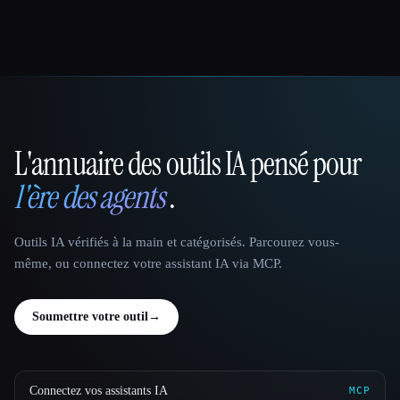
L'annuaire des outils IA pensé pour
That AI Collection
l'ère des agents
.
Outils IA vérifiés à la main et catégorisés. Parcourez vous-
même, ou connectez votre assistant IA via MCP.
Soumettre votre outil
→
Connectez vos assistants IA
MCP