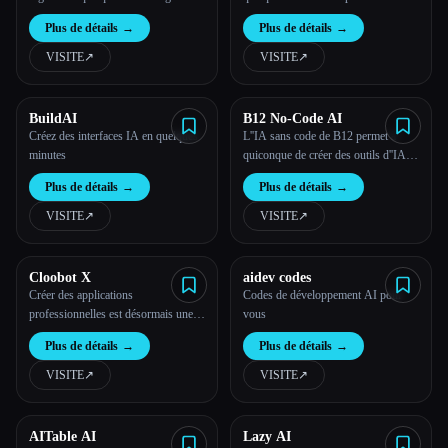
l'IA
plateforme sans code qui permet de
Plus de détails
→
Plus de détails
→
créer des applications Web basées
Toutes les catégories
sur l''IA.
VISITE
↗︎
VISITE
↗︎
À propos
BuildAI
B12 No-Code AI
Créez des interfaces IA en quelques
L''IA sans code de B12 permet à
minutes
quiconque de créer des outils d''IA
personnalisés en quelques minutes.
Plus de détails
→
Plus de détails
→
Passez de l''utilisation de l''IA à la
création de votre propre outil d''IA en
VISITE
↗︎
VISITE
↗︎
quelques minutes sans aucune
expertise.
Cloobot X
aidev codes
Créer des applications
Codes de développement AI pour
Esc
professionnelles est désormais une
vous
solution rapide
Plus de détails
→
Plus de détails
→
VISITE
↗︎
VISITE
↗︎
AITable AI
Lazy AI