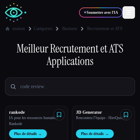
✦
Soumettre avec l'IA
maison
Catégories
Business
Recrutement et ATS
✍️
Meilleur
Recrutement et ATS
🎨
Auteurs
Designers
Applications
💻
📈
Développeurs
Marketeurs
🎓
🎬
Étudiants
Créateurs
rankode
JD Generator
IA pour les ressources humaines -
Rencontrez l''équipe - HireQuotient
Blog
Rankode
Plus de détails
→
Plus de détails
→
Comparer les outils