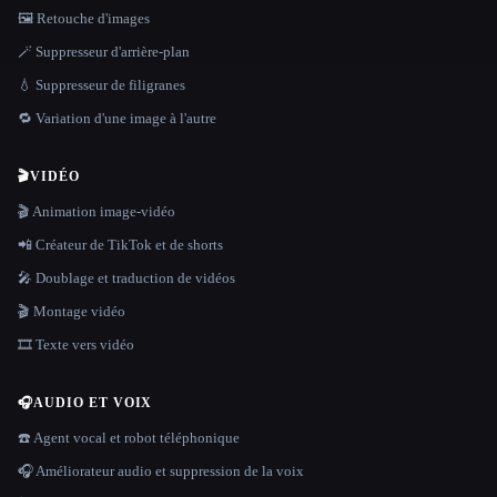
🖼️ Retouche d'images
🪄 Suppresseur d'arrière-plan
💧 Suppresseur de filigranes
🔁 Variation d'une image à l'autre
🎬
VIDÉO
🎬 Animation image-vidéo
📲 Créateur de TikTok et de shorts
🎤 Doublage et traduction de vidéos
🎬 Montage vidéo
🎞️ Texte vers vidéo
🎧
AUDIO ET VOIX
☎️ Agent vocal et robot téléphonique
🎧 Améliorateur audio et suppression de la voix