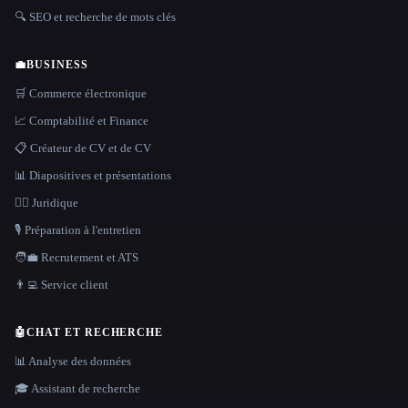
🔍 SEO et recherche de mots clés
💼
BUSINESS
🛒 Commerce électronique
📈 Comptabilité et Finance
📋 Créateur de CV et de CV
📊 Diapositives et présentations
👩‍⚖️ Juridique
🎙️ Préparation à l'entretien
🧑‍💼 Recrutement et ATS
👨‍💻 Service client
🤖
CHAT ET RECHERCHE
📊 Analyse des données
🎓 Assistant de recherche