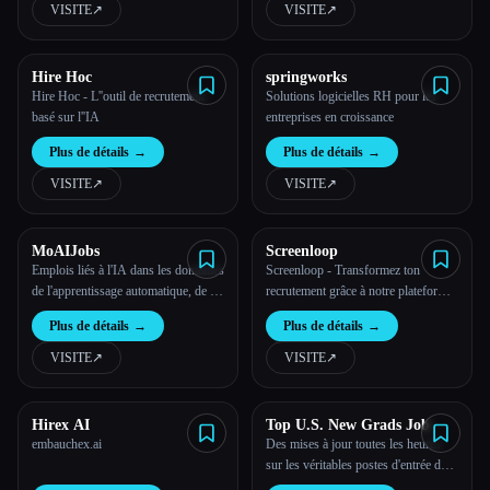
VISITE
↗︎
VISITE
↗︎
Toutes les catégories
Hire Hoc
springworks
À propos
Hire Hoc - L''outil de recrutement
Solutions logicielles RH pour les
basé sur l''IA
entreprises en croissance
Plus de détails
→
Plus de détails
→
VISITE
↗︎
VISITE
↗︎
MoAIJobs
Screenloop
Emplois liés à l'IA dans les domaines
Screenloop - Transformez ton
de l'apprentissage automatique, de la
recrutement grâce à notre plateforme
science des données, de l'ingénierie,
de gestion des talents pilotée par l'IA,
Plus de détails
→
Plus de détails
→
du traitement du langage naturel, des
qui propose des informations sur les
ventes, etc.
entretiens, un outil de prise de notes
VISITE
↗︎
VISITE
↗︎
intelligent et un ATS complet.
Esc
Hirex AI
Top U.S. New Grads Job
embauchex.ai
Des mises à jour toutes les heures
sur les véritables postes d'entrée de
gamme pour les nouveaux diplômés,