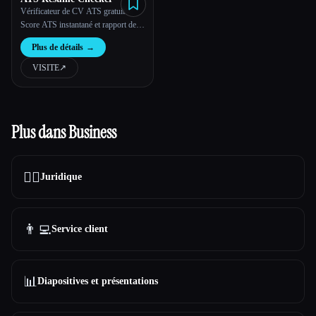
Vérificateur de CV ATS gratuit -
Score ATS instantané et rapport de
CV
Plus de détails
→
VISITE
↗︎
Plus dans Business
👩‍⚖️
Juridique
👨‍💻
Service client
📊
Diapositives et présentations