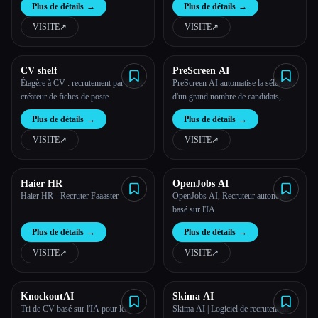
Plus de détails
→
Plus de détails
→
le tout en un seul endroit !
VISITE
↗︎
VISITE
↗︎
CV shelf
PreScreen AI
Étagère à CV : recrutement par IA et
PreScreen AI automatise la sélection
créateur de fiches de poste
d'un grand nombre de candidats,
rendant ainsi le recrutement plus
Plus de détails
→
Plus de détails
→
efficace pour les équipes de
l'entreprise.
VISITE
↗︎
VISITE
↗︎
Haier HR
OpenJobs AI
Haier HR - Recruter Faaaster
OpenJobs AI, Recruteur autonome
basé sur l'IA
Plus de détails
→
Plus de détails
→
VISITE
↗︎
VISITE
↗︎
KnockoutAI
Skima AI
Tri de CV basé sur l'IA pour les
Skima AI | Logiciel de recrutement