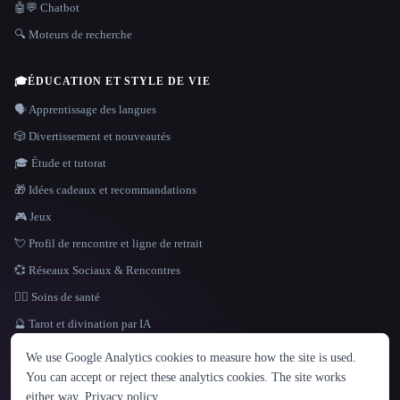
🤖💬 Chatbot
🔍 Moteurs de recherche
🎓
ÉDUCATION ET STYLE DE VIE
🗣️ Apprentissage des langues
🎲 Divertissement et nouveautés
🎓 Étude et tutorat
🎁 Idées cadeaux et recommandations
🎮 Jeux
💘 Profil de rencontre et ligne de retrait
💞 Réseaux Sociaux & Rencontres
👩‍⚕️ Soins de santé
🔮 Tarot et divination par IA
LANGUE
We use Google Analytics cookies to measure how the site is used.
English
español
Français
Русский
简体中文
You can accept or reject these analytics cookies. The site works
Hindi
either way.
Privacy policy
.