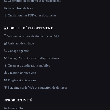
📠 Génération de contenu et référencement
📝 Génération de texte
📄 Outils pour les PDF et les documents
💻
CODE ET DÉVELOPPEMENT
🗄️ Assistant à la base de données et au SQL
💻 Assistant de codage
🦾 Codage agentic
🛠️ Codage Vibe et créateur d'applications
📱 Créateur d'applications mobiles
🕸 Création de sites web
🔌 Plugins et extensions
🕸️ Scraping sur le Web et extraction de données
⚡
PRODUCTIVITÉ
🦾 Agents d'IA