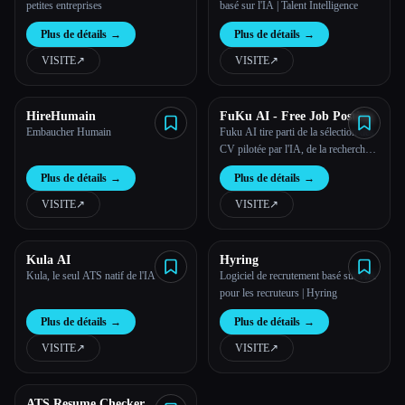
petites entreprises
basé sur l'IA | Talent Intelligence
Plus de détails
→
Plus de détails
→
VISITE
↗︎
VISITE
↗︎
HireHumain
FuKu AI - Free Job Posting
Embaucher Humain
Fuku AI tire parti de la sélection des
CV pilotée par l'IA, de la recherche
de candidats et de la planification
Plus de détails
→
Plus de détails
→
automatisée pour aider les
employeurs à rationaliser
VISITE
↗︎
VISITE
↗︎
efficacement le processus de
recrutement et à cibler avec précision
les meilleurs talents.
Kula AI
Hyring
Kula, le seul ATS natif de l'IA
Logiciel de recrutement basé sur l'IA
pour les recruteurs | Hyring
Plus de détails
→
Plus de détails
→
VISITE
↗︎
VISITE
↗︎
ATS Resume Checker