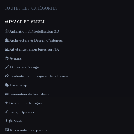
TOUTES LES CATÉGORIES
🎨
IMAGE ET VISUEL
🎲 Animation & Modélisation 3D
🏯 Architecture & Design d''intérieur
🌄 Art et illustration basés sur l'IA
😎 Avatars
🖌️ Du texte à l'image
📸 Évaluation du visage et de la beauté
🎭 Face Swap
🪪 Générateur de headshots
⚜️ Générateur de logos
🔬 Image Upscaler
👩‍🎤 Mode
🖼️ Restauration de photos