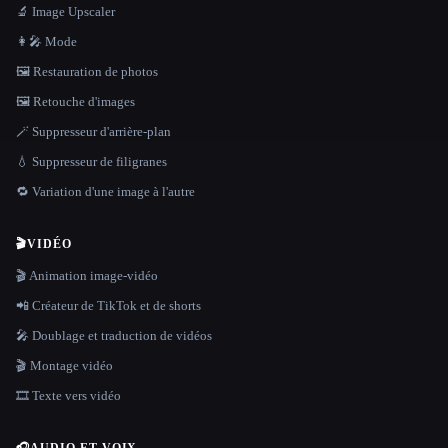
🔬 Image Upscaler
👩‍🎤 Mode
🖼️ Restauration de photos
🖼️ Retouche d'images
🪄 Suppresseur d'arrière-plan
💧 Suppresseur de filigranes
🔁 Variation d'une image à l'autre
🎬
VIDÉO
🎬 Animation image-vidéo
📲 Créateur de TikTok et de shorts
🎤 Doublage et traduction de vidéos
🎬 Montage vidéo
🎞️ Texte vers vidéo