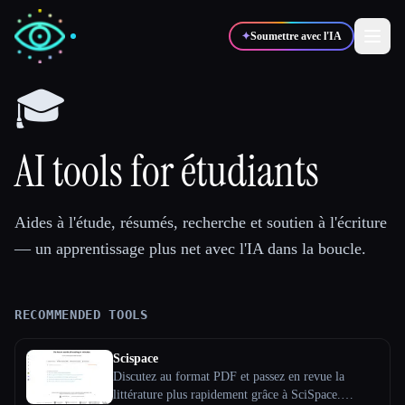
✦
Soumettre avec l'IA
🎓
✍️
🎨
Auteurs
Designers
AI tools for étudiants
💻
📈
Développeurs
Marketeurs
Aides à l'étude, résumés, recherche et soutien à l'écriture
— un apprentissage plus net avec l'IA dans la boucle.
🎓
🎬
Étudiants
Créateurs
RECOMMENDED TOOLS
Blog
Scispace
Discutez au format PDF et passez en revue la
Comparer les outils
littérature plus rapidement grâce à SciSpace.