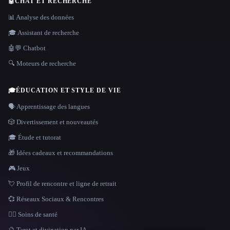
🤖
CHAT ET RECHERCHE
📊 Analyse des données
🎓 Assistant de recherche
🤖💬 Chatbot
🔍 Moteurs de recherche
🎓
ÉDUCATION ET STYLE DE VIE
🗣️ Apprentissage des langues
🎲 Divertissement et nouveautés
🎓 Étude et tutorat
🎁 Idées cadeaux et recommandations
🎮 Jeux
💘 Profil de rencontre et ligne de retrait
💞 Réseaux Sociaux & Rencontres
👩‍⚕️ Soins de santé
🔮 Tarot et divination par IA