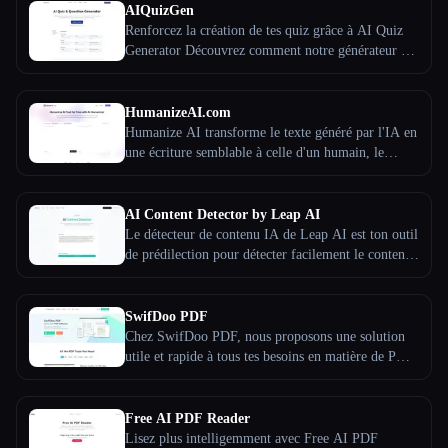
propose des solutions étape par étape. Disponible
AIQuizGen
24 heures sur 24, 7 jours sur 7, Solvely propose un
Renforcez la création de tes quiz grâce à AI Quiz
apprentissage personnalisé grâce à une interface
Generator Découvrez comment notre générateur de
conviviale adaptée à tous les âges.
quiz basé sur l'IA simplifie et améliore ton
processus de création de quiz.
HumanizeAI.com
Humanize AI transforme le texte généré par l'IA en
une écriture semblable à celle d'un humain, le
rendant plus naturel, plus engageant et indétectable
par les détecteurs d'IA. C'est parfait pour créer du
contenu authentique pour des blogs, des articles
AI Content Detector by Leap AI
universitaires ou pour le référencement, tout en
Le détecteur de contenu IA de Leap AI est ton outil
gagnant du temps et en améliorant la lisibilité.
de prédilection pour détecter facilement le contenu
généré par l'IA. Identifier manuellement du texte
généré par l'IA peut être fastidieux et prendre
beaucoup de temps, mais notre outil rationalise
SwifDoo PDF
cette tâche. Utilisant les derniers modèles LLM, il
Chez SwifDoo PDF, nous proposons une solution
analyse et identifie facilement le contenu généré par
utile et rapide à tous tes besoins en matière de PDF,
l'IA avec précision. Mieux encore, c'est gratuit et
qu'il s'agisse de les modifier, de les organiser, de les
accessible à tous, pour toujours.
convertir et de les protéger. SwifDoo PDF est une
jeune équipe, créée en 2017, et ces dernières
Free AI PDF Reader
années, nous avons aidé des utilisateurs à traiter des
Lisez plus intelligemment avec Free AI PDF