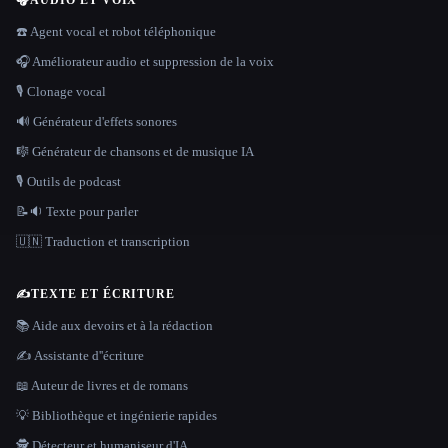
🎧
AUDIO ET VOIX
☎️ Agent vocal et robot téléphonique
🎧 Améliorateur audio et suppression de la voix
🎙️ Clonage vocal
🔊 Générateur d'effets sonores
🎼 Générateur de chansons et de musique IA
🎙️ Outils de podcast
📝🔉 Texte pour parler
🇺🇳 Traduction et transcription
✍️
TEXTE ET ÉCRITURE
📚 Aide aux devoirs et à la rédaction
✍️ Assistante d''écriture
📖 Auteur de livres et de romans
💡 Bibliothèque et ingénierie rapides
🕵️ Détecteur et humaniseur d'IA