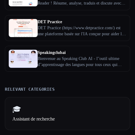
millions de documents PDF.
Reader ! Résume, analyse, traduis et discute avec
tes PDF, en quelques secondes et dans plus de 80
langues. Utilisation gratuite, apprentissage rapide
DET Practice
DET Practice (https://www.detpractice.com/) est
une plateforme basée sur l'IA conçue pour aider les
étudiants à se préparer et à exceller au Duolingo
English Test (DET). Voici les principales
fonctionnalités du site web, en mettant l'accent sur
Speakingclubai
ses capacités d'IA :
Bienvenue au Speaking Club AI - l''outil ultime
d''apprentissage des langues pour tous ceux qui
cherchent à améliorer leurs compétences orales dans
une langue étrangère. Avec Speaking Club AI, vous
pouvez pratiquer vos compétences de conversation
avec un partenaire linguistique AI personnalisé à
RELEVANT CATEGORIES
tout moment, n''importe où.
🎓
Assistant de recherche