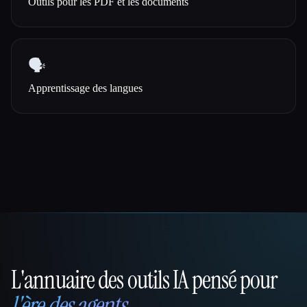
Outils pour les PDF et les documents
🗣️
Apprentissage des langues
L'annuaire des outils IA pensé pour
That AI Collection
l'ère des agents
.