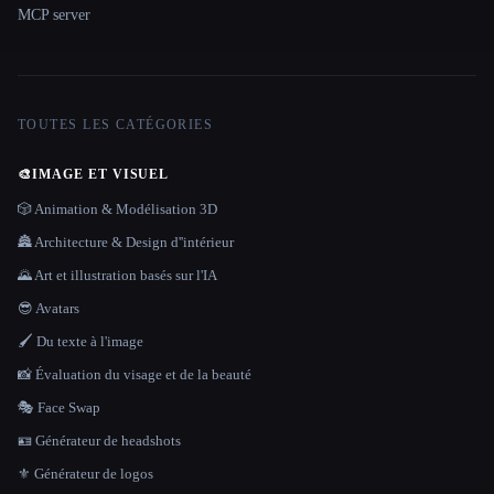
MCP server
TOUTES LES CATÉGORIES
🎨
IMAGE ET VISUEL
🎲 Animation & Modélisation 3D
🏯 Architecture & Design d''intérieur
🌄 Art et illustration basés sur l'IA
😎 Avatars
🖌️ Du texte à l'image
📸 Évaluation du visage et de la beauté
🎭 Face Swap
🪪 Générateur de headshots
⚜️ Générateur de logos