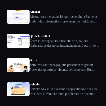
Découvrez plus de 200 millions d'articles ou
téléchargez ton propre PDF, surlignez du texte ou
Toutes les catégories
posez des questions, et extrayez des explications et
Afforai
des résumés.
Afforai est un chatbot IA qui recherche, résume et
À propos
traduit des informations provenant de multiples
sources afin de produire des recherches fiables.
Discute avec tes documents et en tire les principales
conclusions relatives à tes objectifs du jour !
QUIZGECKO
Créez et partagez des questions de quiz, des
flashcards et des notes instantanément, à partir de
n''importe quel texte. Idéal pour les entreprises, les
enseignants et les étudiants.
Botta
Votre assistant pédagogique personnel et gratuit.
Posez des questions, obtenez des réponses. Botta
facilite l''apprentissage en ligne.
Esc
Solvely
Solvely AI est un assistant d'apprentissage qui aide
les élèves à résoudre leurs problèmes de devoirs
dans différentes matières. Les utilisateurs peuvent
saisir des questions par photo ou par texte, et l'IA