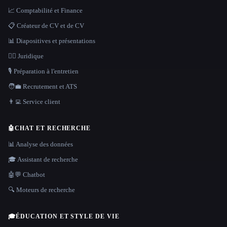
📈 Comptabilité et Finance
📋 Créateur de CV et de CV
📊 Diapositives et présentations
👩‍⚖️ Juridique
🎙️ Préparation à l'entretien
🧑‍💼 Recrutement et ATS
👨‍💻 Service client
🤖
CHAT ET RECHERCHE
📊 Analyse des données
🎓 Assistant de recherche
🤖💬 Chatbot
🔍 Moteurs de recherche
🎓
ÉDUCATION ET STYLE DE VIE