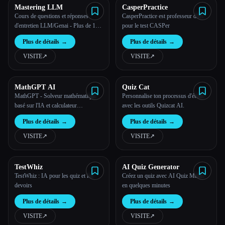
Mastering LLM
CasperPractice
Cours de questions et réponses
CasperPractice est professeur d'IA
d'entretien LLM/Genai - Plus de 120
pour le test CASPer
vraies questions d'entretien posées
Plus de détails
→
Plus de détails
→
par FAANG et plus de 120
questions d'évaluation + Certification
VISITE
↗︎
VISITE
↗︎
+ études de cas en temps réel
MathGPT AI
Quiz Cat
MathGPT - Solveur mathématique
Personnalise ton processus d'étude
basé sur l'IA et calculateur
avec les outils Quizcat AI.
d'intégrales gratuits
Plus de détails
→
Plus de détails
→
VISITE
↗︎
VISITE
↗︎
TestWhiz
AI Quiz Generator
TestWhiz : IA pour les quiz et les
Créez un quiz avec AI Quiz Maker
devoirs
en quelques minutes
Plus de détails
→
Plus de détails
→
VISITE
↗︎
VISITE
↗︎