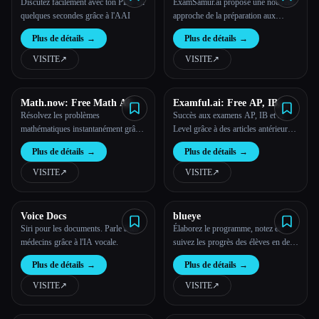
Discutez facilement avec ton PDF en
ExamSamur.ai propose une nouvelle
quelques secondes grâce à l'AAI
approche de la préparation aux
examens, en utilisant l'IA pour
Plus de détails
→
Plus de détails
→
rationaliser et améliorer le processus
d'étude.
VISITE
↗︎
VISITE
↗︎
Math.now: Free Math AI
Examful.ai: Free AP, IB,
Solver powered by math
and A-Level Past Papers and
Résolvez les problèmes
Succès aux examens AP, IB et A
GPT
Tutoring
mathématiques instantanément grâce
Level grâce à des articles antérieurs
à des solutions précises, étape par
gratuits et à des cours d'IA sur
Plus de détails
→
Plus de détails
→
étape.
ExamFul.ai !
VISITE
↗︎
VISITE
↗︎
Voice Docs
blueye
Siri pour les documents. Parle à tes
Élaborez le programme, notez et
médecins grâce à l'IA vocale.
suivez les progrès des élèves en deux
fois moins de temps.
Plus de détails
→
Plus de détails
→
VISITE
↗︎
VISITE
↗︎