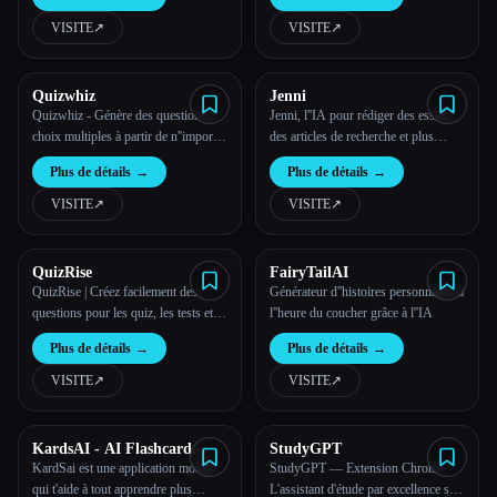
VISITE
↗︎
VISITE
↗︎
Toutes les catégories
À propos
Quizwhiz
Jenni
Quizwhiz - Génère des questions à
Jenni, l''IA pour rédiger des essais,
choix multiples à partir de n''importe
des articles de recherche et plus
quel texte
encore !
Plus de détails
→
Plus de détails
→
VISITE
↗︎
VISITE
↗︎
QuizRise
FairyTailAI
QuizRise | Créez facilement des
Générateur d''histoires personnalisé à
questions pour les quiz, les tests et
l''heure du coucher grâce à l''IA
les examens en ligne à l''aide de l''IA.
Plus de détails
→
Plus de détails
→
VISITE
↗︎
VISITE
↗︎
KardsAI - AI Flashcard
StudyGPT
Maker
KardSai est une application mobile
StudyGPT — Extension Chrome
qui t'aide à tout apprendre plus
L'assistant d'étude par excellence sur