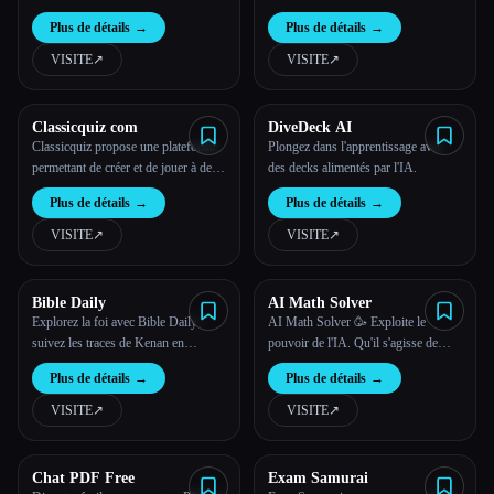
rapidement. Il génère
l'IA et l'outil GPT gratuit
Plus de détails
→
Plus de détails
→
automatiquement des flashcards à
partir de n'importe quel PDF, texte
VISITE
↗︎
VISITE
↗︎
ou invite. Apprenez grâce à la
répétition espacée pour conserver la
Esc
mémoire à long terme !
Classicquiz com
DiveDeck AI
Classicquiz propose une plateforme
Plongez dans l'apprentissage avec
permettant de créer et de jouer à des
des decks alimentés par l'IA.
quiz interactifs en direct.
Plus de détails
→
Plus de détails
→
VISITE
↗︎
VISITE
↗︎
Bible Daily
AI Math Solver
Explorez la foi avec Bible Daily :
AI Math Solver 🥳 Exploite le
suivez les traces de Kenan en
pouvoir de l'IA. Qu'il s'agisse de
participant à des dialogues quotidiens
télécharger des photos ou de décrire
Plus de détails
→
Plus de détails
→
sur les Écritures qui approfondissent
des problèmes mathématiques, notre
ta compréhension et ta croissance
IA multimodale avancée peut t'aider à
VISITE
↗︎
VISITE
↗︎
spirituelle, en assistant à l'école du
résoudre les problèmes de
dimanche à tout moment et en tout
mathématiques étape par étape.
lieu.
Chat PDF Free
Exam Samurai