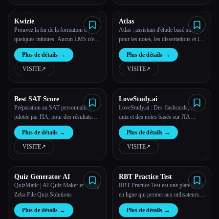
Kwizie
Atlas
Prouvez la fin de la formation en
Atlas : assistant d'étude basé sur l'IA
quelques minutes. Aucun LMS n'est
pour les notes, les dissertations et les
requis | Kwizie
tests pratiques
Plus de détails
→
Plus de détails
→
VISITE
↗︎
VISITE
↗︎
Best SAT Score
LoveStudy.ai
Préparation au SAT personnalisée,
LoveStudy.ai : Des flashcards, des
pilotée par l'IA, pour des résultats
quiz et des notes basés sur l'IA
imparables
facilitent l'apprentissage
Plus de détails
→
Plus de détails
→
VISITE
↗︎
VISITE
↗︎
Quiz Generator AI
RBT Practice Test
QuizMatic | AI Quiz Maker et Yapay
RBT Practice Test est une plateforme
Zeka File Quiz Solutions
en ligne qui permet aux utilisateurs
de s'entraîner pour le RBT Test
Plus de détails
→
Plus de détails
→