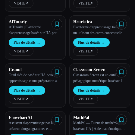
VISITE
↗︎
VISITE
↗︎
AITutorly
Heuristica
AiTutorly | Plateforme
Plateforme d'apprentissage tout-en-
d'apprentissage basée sur l'IA pour
un utilisant des cartes conceptuelles,
des cours et des plans d'études
des flashcards, des chats IA et plus
Plus de détails
→
Plus de détails
→
personnalisés | AItutorly
encore | Heuristica
VISITE
↗︎
VISITE
↗︎
Cramd
Classroom Screen
Outil d'étude basé sur l'IA pour un
Classroom Screen est un outil
apprentissage et une préparation aux
pédagogique numérique basé sur le
examens plus intelligents
Web qui aide les enseignants à gérer
Plus de détails
→
Plus de détails
→
les leçons visuellement.
VISITE
↗︎
VISITE
↗︎
FlowchartAI
MathPal
Assistant d'apprentissage par IA,
MathPal — Tuteur de mathématiques
créateur d'organigrammes et
basé sur l'IA | Aide mathématique
convertisseur Excel d'images PDF
étape par étape