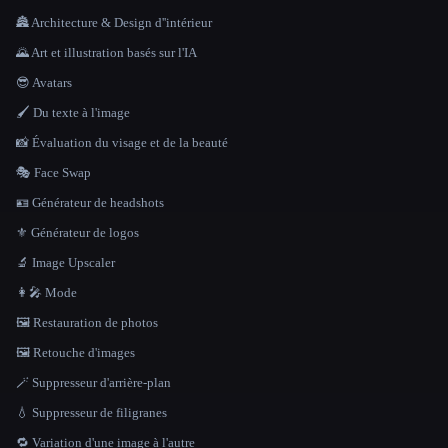
🏯 Architecture & Design d''intérieur
🌄 Art et illustration basés sur l'IA
😎 Avatars
🖌️ Du texte à l'image
📸 Évaluation du visage et de la beauté
🎭 Face Swap
🪪 Générateur de headshots
⚜️ Générateur de logos
🔬 Image Upscaler
👩‍🎤 Mode
🖼️ Restauration de photos
🖼️ Retouche d'images
🪄 Suppresseur d'arrière-plan
💧 Suppresseur de filigranes
🔁 Variation d'une image à l'autre