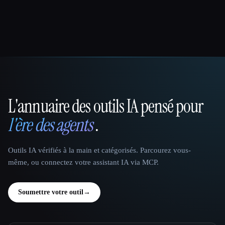
L'annuaire des outils IA pensé pour
That AI Collection
l'ère des agents
.
Outils IA vérifiés à la main et catégorisés. Parcourez vous-
même, ou connectez votre assistant IA via MCP.
Soumettre votre outil
→