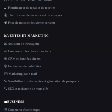
⚙️ Flux de travail et automatisation
🍳 Planificateur de repas et de recettes
🏖 Planificateur de vacances et de voyages
🧠 Prise de notes et deuxième cerveau
📈
VENTES ET MARKETING
📧 Assistant de messagerie
📣 Contenu sur les réseaux sociaux
📇 CRM et données clients
🪧 Générateur de publicités
✉️ Marketing par e-mail
📞 Sensibilisation des ventes et génération de prospects
🔍 SEO et recherche de mots clés
💼
BUSINESS
🛒 Commerce électronique