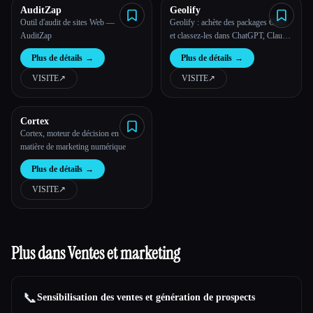
AuditZap
Geolify
Outil d'audit de sites Web —
Geolify : achète des packages GEO
AuditZap
et classez-les dans ChatGPT, Claude
et plus encore
Plus de détails
→
Plus de détails
→
VISITE
↗︎
VISITE
↗︎
Cortex
Cortex, moteur de décision en
matière de marketing numérique
Plus de détails
→
VISITE
↗︎
Plus dans Ventes et marketing
📞
Sensibilisation des ventes et génération de prospects