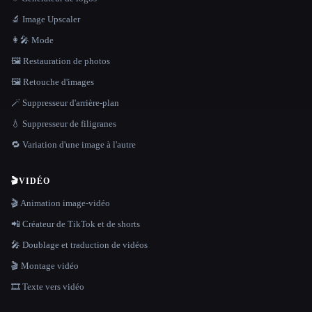
🔬 Image Upscaler
👩‍🎤 Mode
🖼️ Restauration de photos
🖼️ Retouche d'images
🪄 Suppresseur d'arrière-plan
💧 Suppresseur de filigranes
🔁 Variation d'une image à l'autre
🎬
VIDÉO
🎬 Animation image-vidéo
📲 Créateur de TikTok et de shorts
🎤 Doublage et traduction de vidéos
🎬 Montage vidéo
🎞️ Texte vers vidéo