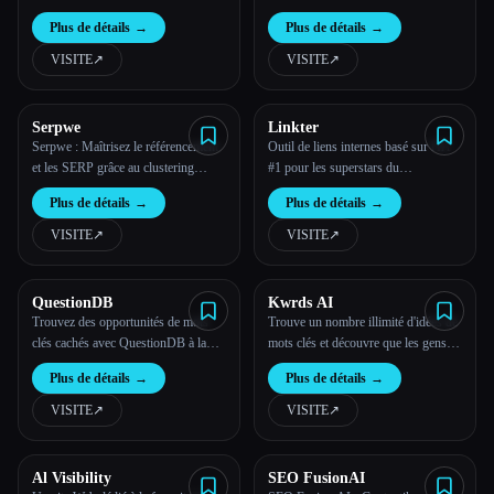
référencement gratuits
optimisés pour le référencement.
Plus de détails
→
Plus de détails
→
VISITE
↗︎
VISITE
↗︎
Serpwe
Linkter
Serpwe : Maîtrisez le référencement
Outil de liens internes basé sur l'IA
et les SERP grâce au clustering
#1 pour les superstars du
thématique
référencement
Plus de détails
→
Plus de détails
→
VISITE
↗︎
VISITE
↗︎
QuestionDB
Kwrds AI
Trouvez des opportunités de mots
Trouve un nombre illimité d'idées de
clés cachés avec QuestionDB à la
mots clés et découvre que les gens
moitié du prix du principal outil de
posent aussi des questions avec
Plus de détails
→
Plus de détails
→
référencement.
kwrds.ai
VISITE
↗︎
VISITE
↗︎
Al Visibility
SEO FusionAI