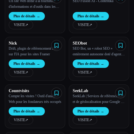
Un site Web dédié à la fourniture
SEO Fusion AI - Contentika
d'informations et d'outils dans les
domaines du référencement, du
Plus de détails
→
Plus de détails
→
marketing de contenu, de l'analyse de
sites Web, etc.
VISITE
↗︎
VISITE
↗︎
Nick
SEObot
Drift, plugin de référencement basé
SEO Bot, un « robot SEO »
sur l'IA pour les sites Framer
entièrement autonome doté d'agents
SEO AI pour Busy Founders
Plus de détails
→
Plus de détails
→
VISITE
↗︎
VISITE
↗︎
Countvisits
SeekLab
Compte les visites ! Outil d'analyse
SeekLab | Services de référencement
Web pour les fondateurs très occupés
et de géolocalisation pour Google et
AI Search
Plus de détails
→
Plus de détails
→
VISITE
↗︎
VISITE
↗︎