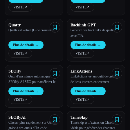
VISITE
↗︎
VISITE
↗︎
Toutes les catégories
À propos
Quattr
Backlink GPT
Quattr est votre QG de croissance
Générez des backlinks de qualité
avec l''IA.
Plus de détails
→
Plus de détails
→
VISITE
↗︎
VISITE
↗︎
SEOify
LinkActions
Outil d''assistance automatique
LinkActions est un outil de création
SEOIfy AI SEO pour améliorer le
de liens internes entièrement
classement sur Google
automatisé pour ton site web.
Plus de détails
→
Plus de détails
→
VISITE
↗︎
VISITE
↗︎
Esc
SEOByAI
TimeSkip
Classer plus rapidement sur Google
TimeSkip est l'extension Chrome
grâce à des outils d''IA et de
idéale pour générer des chapitres