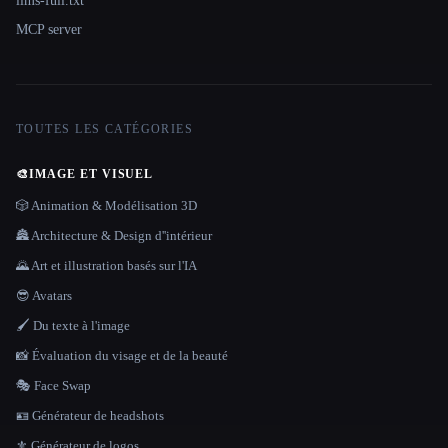
llms-full.txt
MCP server
TOUTES LES CATÉGORIES
🎨
IMAGE ET VISUEL
🎲 Animation & Modélisation 3D
🏯 Architecture & Design d''intérieur
🌄 Art et illustration basés sur l'IA
😎 Avatars
🖌️ Du texte à l'image
📸 Évaluation du visage et de la beauté
🎭 Face Swap
🪪 Générateur de headshots
⚜️ Générateur de logos