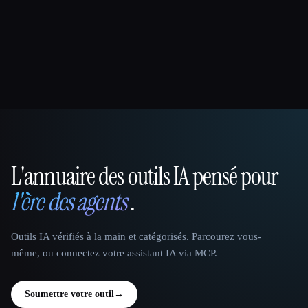
L'annuaire des outils IA pensé pour
That AI Collection
l'ère des agents
.
Outils IA vérifiés à la main et catégorisés. Parcourez vous-
même, ou connectez votre assistant IA via MCP.
Soumettre votre outil
→