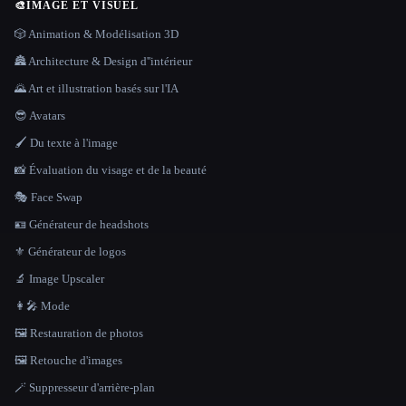
🎨
IMAGE ET VISUEL
🎲 Animation & Modélisation 3D
🏯 Architecture & Design d''intérieur
🌄 Art et illustration basés sur l'IA
😎 Avatars
🖌️ Du texte à l'image
📸 Évaluation du visage et de la beauté
🎭 Face Swap
🪪 Générateur de headshots
⚜️ Générateur de logos
🔬 Image Upscaler
👩‍🎤 Mode
🖼️ Restauration de photos
🖼️ Retouche d'images
🪄 Suppresseur d'arrière-plan