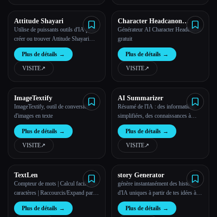
Attitude Shayari
Character Headcanon
Generator
Utilise de puissants outils d'IA pour
Générateur AI Character Headcanon
créer ou trouver Attitude Shayari
gratuit
gratuitement.
Plus de détails
→
Plus de détails
→
VISITE
↗︎
VISITE
↗︎
ImageTextify
AI Summarizer
ImageTextify, outil de conversion
Résumé de l'IA : des informations
d'images en texte
simplifiées, des connaissances à
portée de main.
Plus de détails
→
Plus de détails
→
VISITE
↗︎
VISITE
↗︎
TextLen
story Generator
Compteur de mots | Calcul facile des
génère instantanément des histoires
caractères | Raccourcis/Expand par
d'IA uniques à partir de tes idées à
l'IA
l'aide d'options personnalisables.
Plus de détails
→
Plus de détails
→
C'est totalement gratuit et aucune