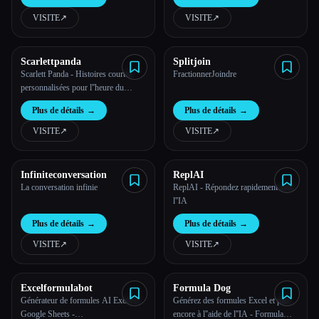
VISITE
↗︎
VISITE
↗︎
Toutes les catégories
À propos
Scarlettpanda
Splitjoin
Scarlett Panda - Histoires courtes
FractionnerJoindre
personnalisées pour l''heure du
coucher
Plus de détails
→
Plus de détails
→
VISITE
↗︎
VISITE
↗︎
Infiniteconversation
ReplAI
La conversation infinie
ReplAI - Répondez rapidement avec
l''IA
Plus de détails
→
Plus de détails
→
VISITE
↗︎
VISITE
↗︎
Excelformulabot
Formula Dog
Générateur de formules AI Excel et
Générez des formules Excel et plus
Google Sheets -
encore à l''aide de l''IA - Formula