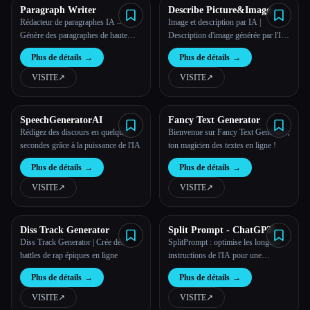
Paragraph Writer
Describe Picture&Image
Rédacteur de paragraphes IA ——
Image et description par IA |
Génère des paragraphes de haute
Description d'image générée par l'IA
qualité pour gagner du temps et
gratuite
Plus de détails
→
Plus de détails
→
gagner en efficacité en tant que
rédacteur de paragraphes IA
VISITE
↗︎
VISITE
↗︎
professionnel
SpeechGeneratorAI
Fancy Text Generator
Rédigez des discours en quelques
Bienvenue sur Fancy Text Generator,
secondes grâce à la puissance de l'IA
ton magicien des textes en ligne !
Plus de détails
→
Plus de détails
→
VISITE
↗︎
VISITE
↗︎
Diss Track Generator
Split Prompt - ChatGPT
Prompt SPlitter
Diss Track Generator | Crée des
SplitPrompt : optimise les longues
battles de rap épiques en ligne
instructions de l'IA pour une
meilleure concentration et une
Plus de détails
→
Plus de détails
→
meilleure précision
VISITE
↗︎
VISITE
↗︎