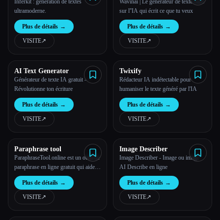
Inferkit : génération de textes
Wavinai | Le générateur de texte basé
ultramoderne.
sur l''IA qui écrit ce que tu veux
Plus de détails
→
Plus de détails
→
VISITE
↗︎
VISITE
↗︎
AI Text Generator
Twixify
Générateur de texte IA gratuit —
Rédacteur IA indétectable pour
Révolutionne ton écriture
humaniser le texte généré par l'IA
Plus de détails
→
Plus de détails
→
VISITE
↗︎
VISITE
↗︎
Paraphrase tool
Image Describer
ParaphraseTool.online est un outil de
Image Describer - Image ou image
paraphrase en ligne gratuit qui aide
AI Describe en ligne
les rédacteurs à reformuler des
Plus de détails
→
Plus de détails
→
phrases, des paragraphes, des articles
et des essais
VISITE
↗︎
VISITE
↗︎