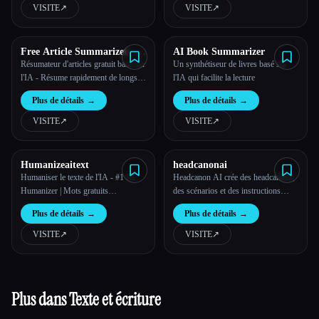
inscription n'est requise.
VISITE
↗︎
VISITE
↗︎
Free Article Summarizer –
AI Book Summarizer
Get the Insights with
Résumateur d'articles gratuit basé sur
Un synthétiseur de livres basé sur
Powerful AI
l'IA - Résume rapidement de longs
l'IA qui facilite la lecture
textes
Plus de détails
→
Plus de détails
→
VISITE
↗︎
VISITE
↗︎
Humanizeaitext
headcanonai
Humaniser le texte de l'IA - #1 AI
Headcanon AI crée des headcanons,
Humanizer | Mots gratuits
des scénarios et des instructions
ILLIMITÉS
intégrés aux personnages pour
Plus de détails
→
Plus de détails
→
n'importe quel fandom, OC ou
réglage, de manière rapide, nuancée
VISITE
↗︎
VISITE
↗︎
et créative à l'infini.
Plus dans Texte et écriture