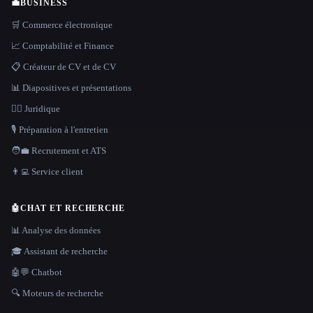
💼
BUSINESS
🛒 Commerce électronique
📈 Comptabilité et Finance
📋 Créateur de CV et de CV
📊 Diapositives et présentations
👩‍⚖️ Juridique
🎙️ Préparation à l'entretien
🧑‍💼 Recrutement et ATS
👨‍💻 Service client
🤖
CHAT ET RECHERCHE
📊 Analyse des données
🎓 Assistant de recherche
🤖💬 Chatbot
🔍 Moteurs de recherche