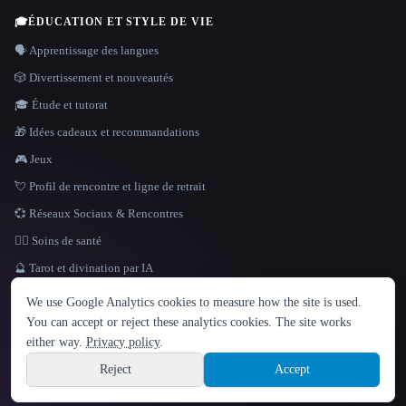
🎓
ÉDUCATION ET STYLE DE VIE
🗣️ Apprentissage des langues
🎲 Divertissement et nouveautés
🎓 Étude et tutorat
🎁 Idées cadeaux et recommandations
🎮 Jeux
💘 Profil de rencontre et ligne de retrait
💞 Réseaux Sociaux & Rencontres
👩‍⚕️ Soins de santé
🔮 Tarot et divination par IA
LANGUE
We use Google Analytics cookies to measure how the site is used.
English
español
Français
Русский
简体中文
You can accept or reject these analytics cookies. The site works
Hindi
either way.
Privacy policy
.
© 2026 That AI Collection. Tous droits réservés.
·
Conditions de service
·
Site information
politique de confidentialité
·
·
Built with Metatron ★
Reject
Accept
build de3d624c
Sign up