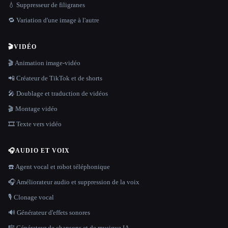
💧 Suppresseur de filigranes
🔁 Variation d'une image à l'autre
🎬
VIDÉO
🎬 Animation image-vidéo
📲 Créateur de TikTok et de shorts
🎤 Doublage et traduction de vidéos
🎬 Montage vidéo
🎞️ Texte vers vidéo
🎧
AUDIO ET VOIX
☎️ Agent vocal et robot téléphonique
🎧 Améliorateur audio et suppression de la voix
🎙️ Clonage vocal
🔊 Générateur d'effets sonores
🎼 Générateur de chansons et de musique IA