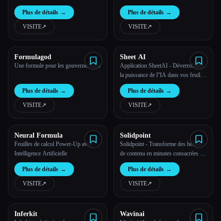
Excelformulabot.com
Dog
Plus de détails
→
Plus de détails
→
Esc
VISITE
↗︎
VISITE
↗︎
Formulagod
Sheet AI
Une formule pour les gouverner tous
Application SheetAI - Déverrouillez
la puissance de l''IA dans vos feuilles
de calcul Google.
Plus de détails
→
Plus de détails
→
VISITE
↗︎
VISITE
↗︎
Neural Formula
Solidpoint
Feuilles de calcul Power-Up avec
Solidpoint - Transforme des heures
Intelligence Artificielle
de contenu en minutes consacrées à
des idées clés !
Plus de détails
→
Plus de détails
→
VISITE
↗︎
VISITE
↗︎
Inferkit
Wavinai