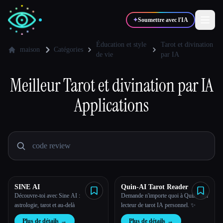
✦
Soumettre avec l'IA
Éducation et style
Tarot et divination
maison
Catégories
de vie
par IA
✍️
🎨
Auteurs
Designers
Meilleur
Tarot et divination par IA
Applications
💻
📈
Développeurs
Marketeurs
🎓
🎬
Étudiants
Créateurs
SINE AI
Quin-AI Tarot Reader
Blog
Découvre-toi avec Sine AI :
Demande n'importe quoi à Quin. Ton
astrologie, tarot et au-delà
lecteur de tarot IA personnel. ✨
Comparer les outils
Plus de détails
→
Plus de détails
→