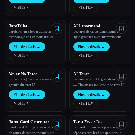
VISITE
↗︎
VISITE
↗︎
Toutes les catégories
À propos
TaroTeller
AI Lenormand
Taroteller-un site qui utilise la
Lectures de cartes Lenormand en
technologie de l'IA pour lire les
ligne gratuites avec interprétations
cartes de tarot
basées sur l'IA. Apprenez la
Plus de détails
→
Plus de détails
→
signification des cartes et explorez
les différentes cartes.
VISITE
↗︎
VISITE
↗︎
Yes or No Tarot
AI Tarot
Oui ou non | Lecture précise et
Lecture de tarot IA gratuite en ligne
gratuite du tarot IA
— Choisissez ton lecteur de tarot IA
Plus de détails
→
Plus de détails
→
VISITE
↗︎
VISITE
↗︎
Esc
Tarot Card Generator
Tarot Yes or No
Tarot Card Art : générateur d'images
Le Tarot Oui ou Non propose des
de cartes de tarot personnalisées
réponses rapides à tes questions de