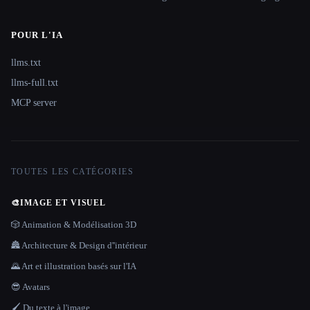
POUR L'IA
llms.txt
llms-full.txt
MCP server
TOUTES LES CATÉGORIES
🎨
IMAGE ET VISUEL
🎲 Animation & Modélisation 3D
🏯 Architecture & Design d''intérieur
🌄 Art et illustration basés sur l'IA
😎 Avatars
🖌️ Du texte à l'image