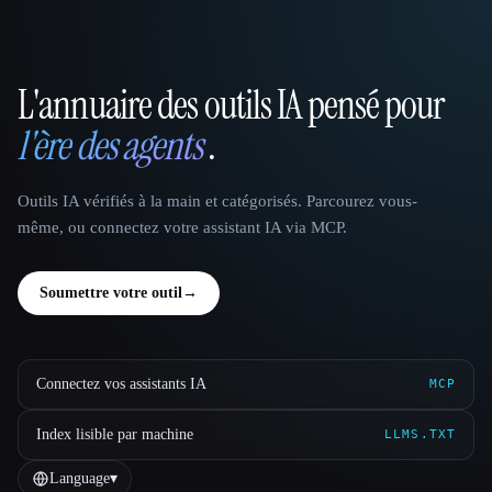
L'annuaire des outils IA pensé pour
That AI Collection
l'ère des agents
.
Outils IA vérifiés à la main et catégorisés. Parcourez vous-
même, ou connectez votre assistant IA via MCP.
Soumettre votre outil
→
Connectez vos assistants IA
MCP
Index lisible par machine
LLMS.TXT
Language
▾