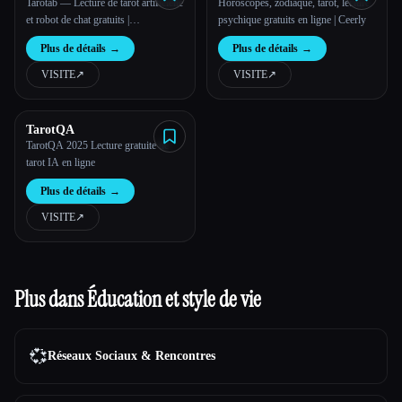
Tarotab — Lecture de tarot artificielle
Horoscopes, zodiaque, tarot, lecture
et robot de chat gratuits |
psychique gratuits en ligne | Ceerly
Informations précises sur le tarot en
Plus de détails
→
Plus de détails
→
ligne
VISITE
↗︎
VISITE
↗︎
TarotQA
TarotQA 2025 Lecture gratuite de
tarot IA en ligne
Plus de détails
→
VISITE
↗︎
Plus dans Éducation et style de vie
💞
Réseaux Sociaux & Rencontres