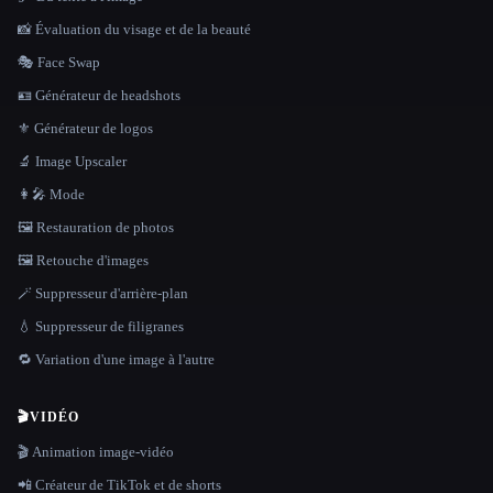
📸 Évaluation du visage et de la beauté
🎭 Face Swap
🪪 Générateur de headshots
⚜️ Générateur de logos
🔬 Image Upscaler
👩‍🎤 Mode
🖼️ Restauration de photos
🖼️ Retouche d'images
🪄 Suppresseur d'arrière-plan
💧 Suppresseur de filigranes
🔁 Variation d'une image à l'autre
🎬
VIDÉO
🎬 Animation image-vidéo
📲 Créateur de TikTok et de shorts