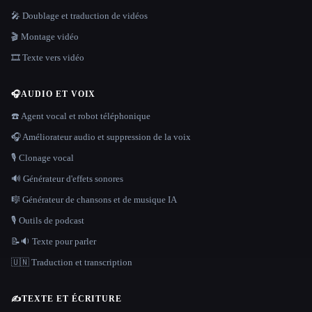
🎤 Doublage et traduction de vidéos
🎬 Montage vidéo
🎞️ Texte vers vidéo
🎧
AUDIO ET VOIX
☎️ Agent vocal et robot téléphonique
🎧 Améliorateur audio et suppression de la voix
🎙️ Clonage vocal
🔊 Générateur d'effets sonores
🎼 Générateur de chansons et de musique IA
🎙️ Outils de podcast
📝🔉 Texte pour parler
🇺🇳 Traduction et transcription
✍️
TEXTE ET ÉCRITURE