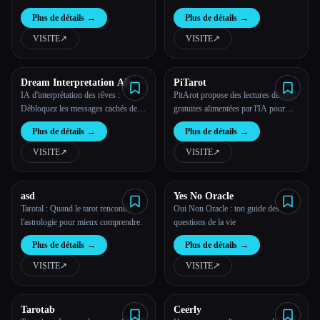
tous les jours. Il suffit de demander,
Plus de détails
→
Plus de détails
→
de tirer une carte et de répondre
simplement par oui, non ou peut-être
VISITE
↗︎
VISITE
↗︎
pour t'aider à faire tes choix.
Dream Interpretation AI
PiTarot
IA d'interprétation des rêves :
PitArot propose des lectures de tarot
Débloquez les messages cachés de
gratuites alimentées par l'IA pour
tes rêves
aider les utilisateurs à découvrir leur
Plus de détails
→
Plus de détails
→
avenir grâce à des cartes
personnalisées et à des conseils
VISITE
↗︎
VISITE
↗︎
quotidiens.
asd
Yes No Oracle
Tarotal : Quand le tarot rencontre
Oui Non Oracle : ton guide des
l'astrologie pour mieux comprendre.
questions de la vie
Plus de détails
→
Plus de détails
→
VISITE
↗︎
VISITE
↗︎
Tarotab
Ceerly