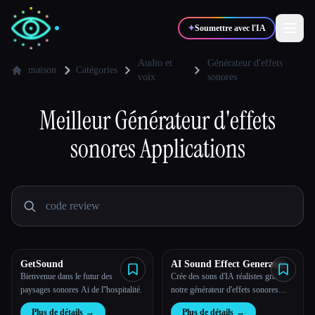
✦
Soumettre avec l'IA
Audio et
Générateur d'effets
maison
Catégories
voix
sonores
✍️
🎨
Auteurs
Designers
Meilleur
Générateur d'effets
sonores
Applications
💻
📈
Développeurs
Marketeurs
🎓
🎬
Étudiants
Créateurs
GetSound
AI Sound Effect Generator
Blog
Bienvenue dans le futur des
Crée des sons d'IA réalistes grâce à
paysages sonores Ai de l''hospitalité.
notre générateur d'effets sonores
basé sur l'IA.
Comparer les outils
Plus de détails
→
Plus de détails
→