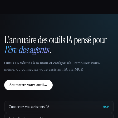
L'annuaire des outils IA pensé pour
That AI Collection
l'ère des agents
.
Outils IA vérifiés à la main et catégorisés. Parcourez vous-
même, ou connectez votre assistant IA via MCP.
Soumettre votre outil
→
Connectez vos assistants IA
MCP