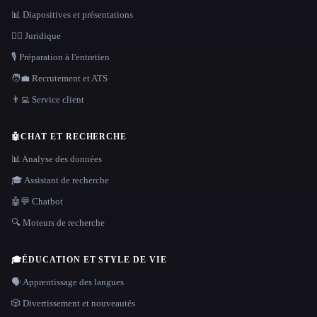
📊 Diapositives et présentations
👩‍⚖️ Juridique
🎙️ Préparation à l'entretien
🧑‍💼 Recrutement et ATS
👨‍💻 Service client
🤖
CHAT ET RECHERCHE
📊 Analyse des données
🎓 Assistant de recherche
🤖💬 Chatbot
🔍 Moteurs de recherche
🎓
ÉDUCATION ET STYLE DE VIE
🗣️ Apprentissage des langues
🎲 Divertissement et nouveautés