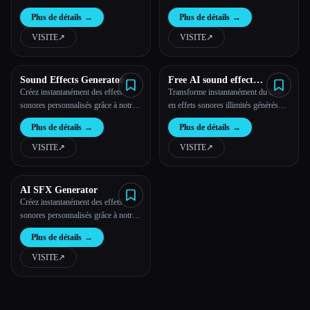
technologie d'IA de pointe.
Plus de détails
→
Plus de détails
→
VISITE
↗︎
VISITE
↗︎
Sound Effects Generator
Free AI sound effect
generator
Créez instantanément des effets
Transforme instantanément du texte
sonores personnalisés grâce à notre
en effets sonores illimités générés
technologie d'IA de pointe.
par l'IA.
Plus de détails
→
Plus de détails
→
VISITE
↗︎
VISITE
↗︎
AI SFX Generator
Créez instantanément des effets
sonores personnalisés grâce à notre
technologie d'IA de pointe.
Plus de détails
→
VISITE
↗︎