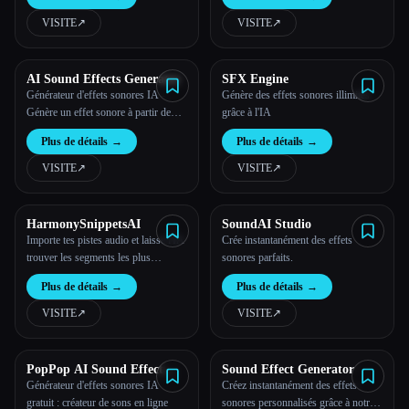
VISITE
↗︎
VISITE
↗︎
Toutes les catégories
À propos
AI Sound Effects Generator
SFX Engine
Générateur d'effets sonores IA -
Génère des effets sonores illimités
Génère un effet sonore à partir de
grâce à l'IA
texte
Plus de détails
→
Plus de détails
→
VISITE
↗︎
VISITE
↗︎
HarmonySnippetsAI
SoundAI Studio
Importe tes pistes audio et laisse l'IA
Crée instantanément des effets
trouver les segments les plus
sonores parfaits.
intéressants jusqu'à 10 fois plus vite.
Esc
Plus de détails
→
Plus de détails
→
Parfait pour faire de la promotion sur
Instagram, Facebook et TikTok.
VISITE
↗︎
VISITE
↗︎
PopPop AI Sound Effect
Sound Effect Generator
Generator
Générateur d'effets sonores IA
Créez instantanément des effets
gratuit : créateur de sons en ligne
sonores personnalisés grâce à notre