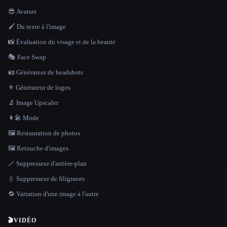
😎 Avatars
🖌️ Du texte à l'image
📸 Évaluation du visage et de la beauté
🎭 Face Swap
🪪 Générateur de headshots
⚜️ Générateur de logos
🔬 Image Upscaler
👩‍🎤 Mode
🖼️ Restauration de photos
🖼️ Retouche d'images
🪄 Suppresseur d'arrière-plan
💧 Suppresseur de filigranes
🔁 Variation d'une image à l'autre
🎬
VIDÉO