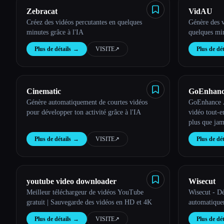
Zebracat
VidAU
Créez des vidéos percutantes en quelques
Génère des v
minutes grâce à l'IA
quelques mi
Plus de détails
→
VISITE
↗︎
Plus de dét
Cinematic
GoEnhan
Génère automatiquement de courtes vidéos
GoEnhance A
pour développer ton activité grâce à l'IA
vidéo tout-e
plus que jam
Plus de détails
→
VISITE
↗︎
Plus de dét
youtube video downloader
Wisecut
Meilleur téléchargeur de vidéos YouTube
Wisecut - Dé
gratuit | Sauvegarde des vidéos en HD et 4K
automatiquem
Plus de détails
→
VISITE
↗︎
Plus de dét