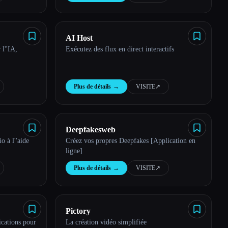
AI Host
l''IA,
Exécutez des flux en direct interactifs
Plus de détails
→
VISITE
↗︎
Deepfakesweb
o à l''aide
Créez vos propres Deepfakes [Application en
ligne]
Plus de détails
→
VISITE
↗︎
Pictory
ications pour
La création vidéo simplifiée