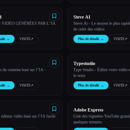
d
Steve AI
 VIDÉO GÉNÉRÉES PAR L''IA
Steve.Ai - Le moyen le plus rapi
de créer des vidéos
ails
→
VISITE
↗︎
Plus de détails
→
VISITE
↗︎
Typestudio
n du contenu basé sur l''IA -
Type Studio - Éditez votre vidéo 
le texte
ails
→
VISITE
↗︎
Plus de détails
→
VISITE
↗︎
Adobe Express
éditeur vidéo basé sur l''IA facile
Crée des vignettes YouTube gratu
quelques minutes.