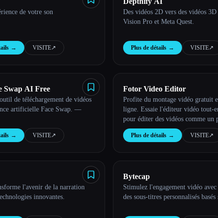
Depthify AI
érience de votre son
Des vidéos 2D vers des vidéos 3D
Vision Pro et Meta Quest.
ails
→
VISITE
↗︎
Plus de détails
→
VISITE
↗︎
e Swap AI Free
Fotor Video Editor
outil de téléchargement de vidéos
Profite du montage vidéo gratuit e
gence artificielle Face Swap. —
ligne. Essaie l'éditeur vidéo tout-
pour éditer des vidéos comme un 
maintenant !
ails
→
VISITE
↗︎
Plus de détails
→
VISITE
↗︎
Bytecap
sforme l'avenir de la narration
Stimulez l'engagement vidéo avec
technologies innovantes.
des sous-titres personnalisés basés 