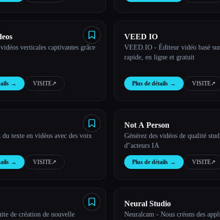
deos
VEED IO
vidéos verticales captivantes grâce
VEED.IO - Éditeur vidéo basé sur 
rapide, en ligne et gratuit
ails
→
VISITE
↗︎
Plus de détails
→
VISITE
↗︎
Not A Person
du texte en vidéos avec des voix
Générez des vidéos de qualité studi
d''acteurs IA
ails
→
VISITE
↗︎
Plus de détails
→
VISITE
↗︎
Neural Studio
te de création de nouvelle
Neuralcam - Nous créons des appl