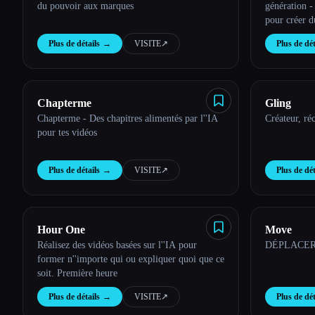
du pouvoir aux marques
génération -
pour créer d
Plus de détails
→
VISITE
↗︎
Plus de dét
Chapterme
Gling
Chapterme - Des chapitres alimentés par l''IA
Créateur, ré
pour tes vidéos
Plus de détails
→
VISITE
↗︎
Plus de dét
Hour One
Move
Réalisez des vidéos basées sur l''IA pour
DÉPLACER
former n''importe qui ou expliquer quoi que ce
soit. Première heure
Plus de détails
→
VISITE
↗︎
Plus de dét