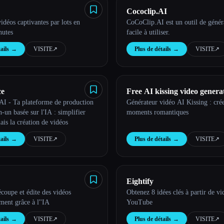
Cococlip.AI
idéos captivantes par lots en
CoCoClip.AI est un outil de génér
nutes
facile à utiliser.
ails
→
VISITE
↗︎
Plus de détails
→
VISITE
↗︎
ce
Free AI kissing video genera
I - Ta plateforme de production
Générateur vidéo AI Kissing : cré
n-un basée sur l'IA : simplifier
moments romantiques
ais la création de vidéos
ails
→
VISITE
↗︎
Plus de détails
→
VISITE
↗︎
Eightify
coupe et édite des vidéos
Obtenez 8 idées clés à partir de vi
ent grâce à l''IA
YouTube
ails
→
VISITE
↗︎
Plus de détails
→
VISITE
↗︎