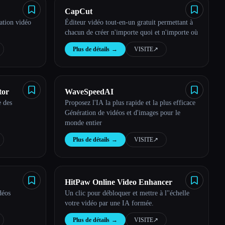
CapCut
ation vidéo
Éditeur vidéo tout-en-un gratuit permettant à
chacun de créer n'importe quoi et n'importe où
Plus de détails
→
VISITE
↗︎
tor
WaveSpeedAI
e des
Proposez l'IA la plus rapide et la plus efficace
Génération de vidéos et d'images pour le
monde entier
Plus de détails
→
VISITE
↗︎
HitPaw Online Video Enhancer
déos
Un clic pour débloquer et mettre à l''échelle
votre vidéo par une IA formée.
Plus de détails
→
VISITE
↗︎