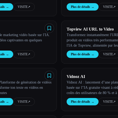
et du contenu captivant en quelqu
ails
→
VISITE
↗︎
Plus de détails
→
VISITE
↗︎
Topview AI URL to Video
e marketing vidéo basée sur l'IA.
Transformez instantanément l'UR
déos captivantes en quelques
produit en vidéos très performante
l'IA de Topview, alimentée par les
informations sur les publicités.
ails
→
VISITE
↗︎
Plus de détails
→
VISITE
↗︎
Vidnoz AI
Plateforme de génération de vidéos
Vidnoz AI : lancement d''une plat
forme ton texte en vidéos en
basée sur l''IA gratuite visant à réd
nutes
coûts des utilisateurs de 80 % et à
leur productivité
ails
→
VISITE
↗︎
Plus de détails
→
VISITE
↗︎