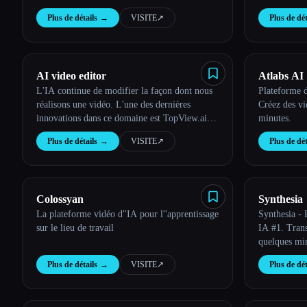
Plus de détails
→
VISITE
↗︎
Plus de dét
Esc
AI video editor
Atlabs AI
L'IA continue de modifier la façon dont nous
Plateforme d
réalisons une vidéo. L'une des dernières
Créez des vi
innovations dans ce domaine est TopView.ai,
minutes.
un éditeur vidéo basé sur l'IA en ligne qui
Plus de détails
→
VISITE
↗︎
Plus de dét
exploite la puissance de l'IA pour rationaliser
Colossyan
Synthesia
La plateforme vidéo d''IA pour l''apprentissage
Synthesia - 
sur le lieu de travail
IA #1. Trans
quelques mi
Plus de détails
→
VISITE
↗︎
Plus de dét