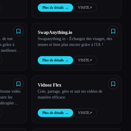
es minutes.
Plus de détails
→
VISITE
↗︎
SwapAnything.io
L de ton
Swapanything.io - Échangez des visages, des
s grâce à
tenues et bien plus encore grâce à l'IA !
 meilleures
Plus de détails
→
VISITE
↗︎
Vidnoz Flex
eforme vidéo
Crée, partage, gère et suit tes vidéos de
uire les
manière efficace.
 décupler
Plus de détails
→
VISITE
↗︎