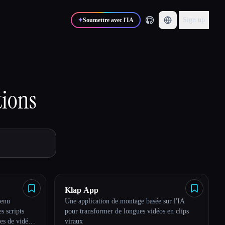
Sign up
✦
Soumettre avec l'IA
tions
Klap App
tenu
Une application de montage basée sur l'IA
s scripts
pour transformer de longues vidéos en clips
ées de vidéos
viraux