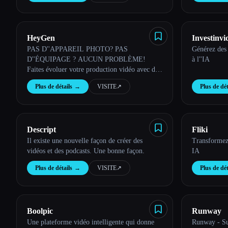
HeyGen
Investinvi
PAS D''APPAREIL PHOTO? PAS
Générez des 
D''ÉQUIPAGE ? AUCUN PROBLÈME!
à l''IA
Faites évoluer votre production vidéo avec des
avatars IA personnalisables
Plus de détails
→
VISITE
↗︎
Plus de dét
Descript
Fliki
Il existe une nouvelle façon de créer des
Transformez 
vidéos et des podcasts. Une bonne façon.
IA
Plus de détails
→
VISITE
↗︎
Plus de dét
Boolpic
Runway
Une plateforme vidéo intelligente qui donne
Runway - Sui