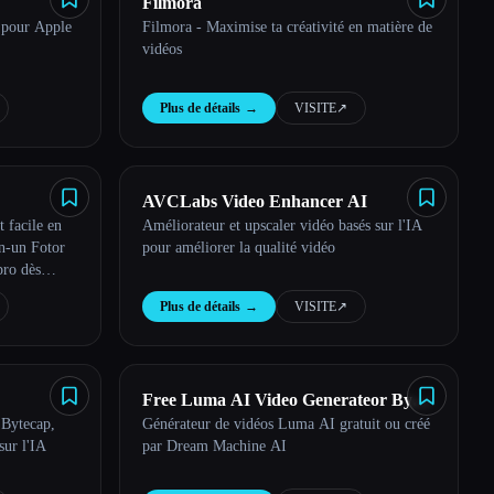
Filmora
 pour Apple
Filmora - Maximise ta créativité en matière de
vidéos
Plus de détails
→
VISITE
↗︎
AVCLabs Video Enhancer AI
t facile en
Améliorateur et upscaler vidéo basés sur l'IA
en-un Fotor
pour améliorer la qualité vidéo
pro dès
Plus de détails
→
VISITE
↗︎
Free Luma AI Video Generateor By
 Bytecap,
Générateur de vidéos Luma AI gratuit ou créé
Dream Machine AI
sur l'IA
par Dream Machine AI