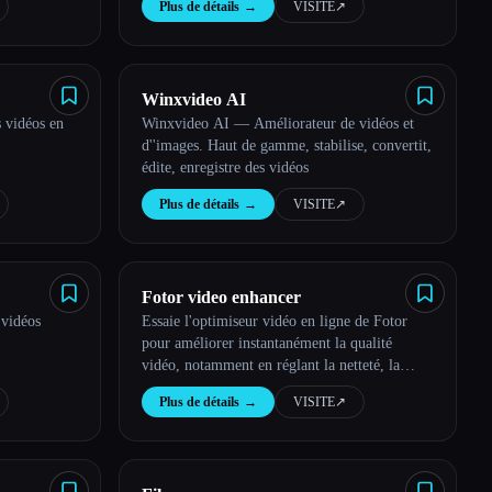
Plus de détails
→
VISITE
↗︎
Winxvideo AI
 vidéos en
Winxvideo AI — Améliorateur de vidéos et
d''images. Haut de gamme, stabilise, convertit,
édite, enregistre des vidéos
Plus de détails
→
VISITE
↗︎
Fotor video enhancer
 vidéos
Essaie l'optimiseur vidéo en ligne de Fotor
pour améliorer instantanément la qualité
vidéo, notamment en réglant la netteté, la
luminosité, etc. pour rendre les vidéos plus
Plus de détails
→
VISITE
↗︎
claires. Aucune compétence ni installation
n'est requise.