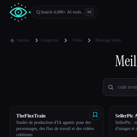
Search 4,000+ AI tools…
⌘
K
maison
Catégories
Vidéo
Montage vidéo
Meil
TheFluxTrain
SellerPic 
Studio de production d'IA agentic pour des
SellerPic : 
personnages, des flux de travail et des vidéos
d'images et 
cohérents