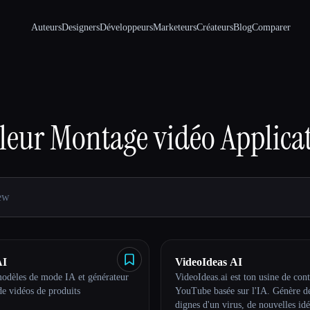
Auteurs
Designers
Développeurs
Marketeurs
Créateurs
Blog
Comparer
leur
Montage vidéo
Applica
AI
VideoIdeas AI
modèles de mode IA et générateur
VideoIdeas.ai est ton usine de con
de vidéos de produits
YouTube basée sur l'IA. Génère de
dignes d'un virus, de nouvelles id