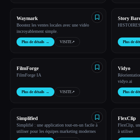
Waymark
Story Bar
Boostez les ventes locales avec une vidéo
HISTOIRES
incroyablement simple.
Plus de détails
→
VISITE
↗︎
Plus de dét
FilmForge
Vidyo
FilmForge IA
Réorientatio
vidyo.ai
Plus de détails
→
VISITE
↗︎
Plus de dét
Simplified
FlexClip
Simplifié : une application tout-en-un facile à
FlexClip, un 
utiliser pour les équipes marketing modernes
à utiliser