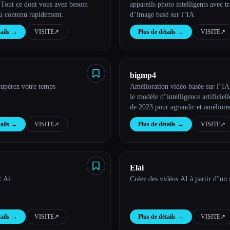
 Tout ce dont vous avez besoin
appareils photo intelligents avec t
u contenu rapidement.
d''image basé sur l''IA
ails
→
VISITE
↗︎
Plus de détails
→
VISITE
↗︎
bigmp4
cupérez votre temps
Amélioration vidéo basée sur l''IA,
le modèle d''intelligence artificiel
de 2023 pour agrandir et améliore
sans perte
ails
→
VISITE
↗︎
Plus de détails
→
VISITE
↗︎
Elai
 Ai
Créez des vidéos AI à partir d''un 
ails
→
VISITE
↗︎
Plus de détails
→
VISITE
↗︎