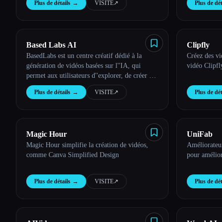
Plus de détails
→
VISITE
↗︎
Plus de dét
Based Labs AI
Clipfly
BasedLabs est un centre créatif dédié à la
Créez des vi
génération de vidéos basées sur l''IA, qui
vidéo Clipfl
permet aux utilisateurs d''explorer, de créer et
de partager diverses vidéos basées sur l''IA.
Plus de détails
→
VISITE
↗︎
Plus de dét
Magic Hour
UniFab
Magic Hour simplifie la création de vidéos,
Améliorateur
comme Canva Simplified Design
pour amélior
Plus de détails
→
VISITE
↗︎
Plus de dét