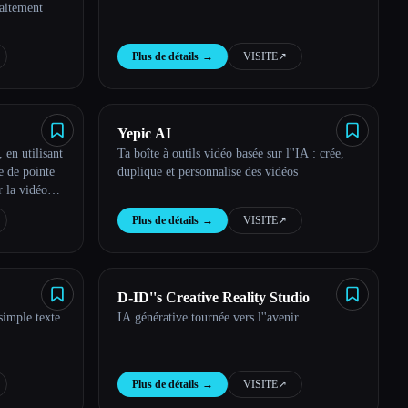
raitement
Plus de détails
→
VISITE
↗︎
Yepic AI
 en utilisant
Ta boîte à outils vidéo basée sur l''IA : crée,
le de pointe
duplique et personnalise des vidéos
r la vidéo
Plus de détails
→
VISITE
↗︎
D-ID''s Creative Reality Studio
simple texte.
IA générative tournée vers l''avenir
Plus de détails
→
VISITE
↗︎