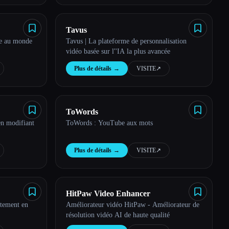
Tavus
de au monde
Tavus | La plateforme de personnalisation
vidéo basée sur l''IA la plus avancée
Plus de détails
→
VISITE
↗︎
ToWords
en modifiant
ToWords : YouTube aux mots
Plus de détails
→
VISITE
↗︎
HitPaw Video Enhancer
itement en
Améliorateur vidéo HitPaw - Améliorateur de
résolution vidéo AI de haute qualité