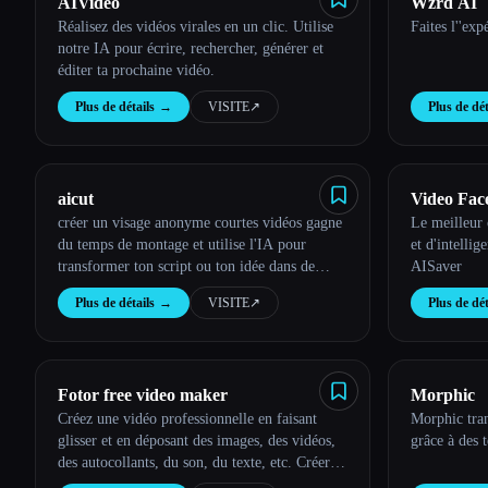
AIVideo
Wzrd AI
Réalisez des vidéos virales en un clic. Utilise
Faites l''exp
notre IA pour écrire, rechercher, générer et
éditer ta prochaine vidéo.
Plus de détails
→
VISITE
↗︎
Plus de dét
aicut
Video Fac
créer un visage anonyme courtes vidéos gagne
Le meilleur 
du temps de montage et utilise l'IA pour
et d'intelli
transformer ton script ou ton idée dans de
AISaver
courtes vidéos anonymes en quelques minutes
Plus de détails
→
VISITE
↗︎
Plus de dét
Fotor free video maker
Morphic
Créez une vidéo professionnelle en faisant
Morphic tran
glisser et en déposant des images, des vidéos,
grâce à des 
des autocollants, du son, du texte, etc. Créer
des vidéos YouTube, Instagram Reels et