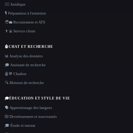
👩‍⚖️ Juridique
🎙️ Préparation à l'entretien
🧑‍💼 Recrutement et ATS
👨‍💻 Service client
🤖
CHAT ET RECHERCHE
📊 Analyse des données
🎓 Assistant de recherche
🤖💬 Chatbot
🔍 Moteurs de recherche
🎓
ÉDUCATION ET STYLE DE VIE
🗣️ Apprentissage des langues
🎲 Divertissement et nouveautés
🎓 Étude et tutorat