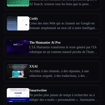
AI Search, trouvez tous les liens que tu peux
Toutes les catégories
acheter chez tes concurrents, trouve tous les liens
disponibles pour les mots clés que tu souhaites,
effectue des recherches groupées sur des milliers de
Ctrify
À propos
domaines en quelques secondes. Gagnez du temps
Créez des sites Web qui se classent sur Google en
et de l'argent sur tes campagnes de création de
donnant simplement un mot-clé à notre Intelligence
liens. Ne payez plus jamais trop cher pour un lien.
Artificielle.
The Humanize Ai Pro
L'IA Humanize transforme le texte généré par l'IA
robotique en un contenu naturel proche de l'humain
qui contourne les détecteurs d'IA. Utilise-le pour
réécrire des blogs, des e-mails, des dissertations et
plus encore grâce à des fonctionnalités avancées
XXAI
telles que le modèle HumanoIdX, le rédacteur
Accédez à des résumés, à des réponses, à une
automatique de blogs et une sortie sécurisée contre
rédaction soignée, à des traductions, à des
les détecteurs. Des forfaits gratuits et premium sont
brouillons et à la recherche par IA, où que tu
Esc
disponibles sur thehumanizeai.pro.
travailles. Bascule facilement entre GPT-4o et
Claude 3.5 pour du contenu professionnel, ce qui te
Smartwriter
permet de gagner des heures par jour.
Ne perdez plus jamais de temps à rechercher ou à
rédiger des e-mails « personnalisés ». Automatisez
l''ensemble de votre processus de sensibilisation.