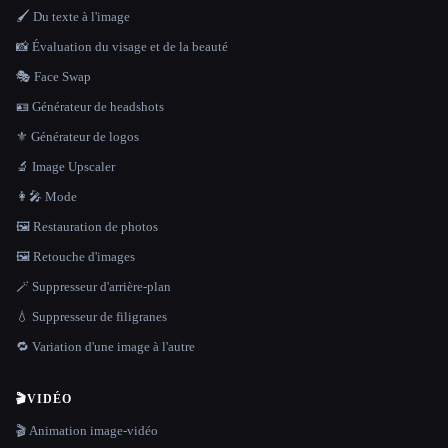
🖌️ Du texte à l'image
📸 Évaluation du visage et de la beauté
🎭 Face Swap
🪪 Générateur de headshots
⚜️ Générateur de logos
🔬 Image Upscaler
👩‍🎤 Mode
🖼️ Restauration de photos
🖼️ Retouche d'images
🪄 Suppresseur d'arrière-plan
💧 Suppresseur de filigranes
🔁 Variation d'une image à l'autre
🎬
VIDÉO
🎬 Animation image-vidéo