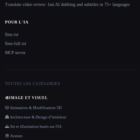
Translate.video review: fast AI dubbing and subtitles in 75+ languages
POUR L'IA
llms.txt
llms-full.txt
MCP server
TOUTES LES CATÉGORIES
🎨
IMAGE ET VISUEL
🎲 Animation & Modélisation 3D
🏯 Architecture & Design d''intérieur
🌄 Art et illustration basés sur l'IA
😎 Avatars