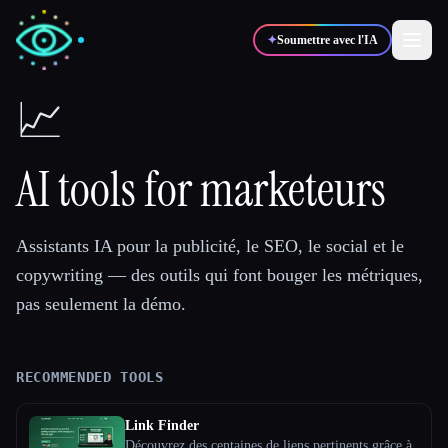
✦
Soumettre avec l'IA
📈
✍️
🎨
Auteurs
Designers
AI tools for marketeurs
💻
📈
Développeurs
Marketeurs
Assistants IA pour la publicité, le SEO, le social et le
copywriting — des outils qui font bouger les métriques,
🎓
🎬
Étudiants
Créateurs
pas seulement la démo.
RECOMMENDED TOOLS
Blog
Link Finder
Comparer les outils
Découvrez des centaines de liens pertinents grâce à