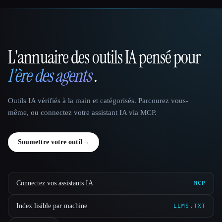
L'annuaire des outils IA pensé pour
That AI Collection
l'ère des agents
.
Outils IA vérifiés à la main et catégorisés. Parcourez vous-
même, ou connectez votre assistant IA via MCP.
Soumettre votre outil
→
Connectez vos assistants IA
MCP
Index lisible par machine
LLMS.TXT