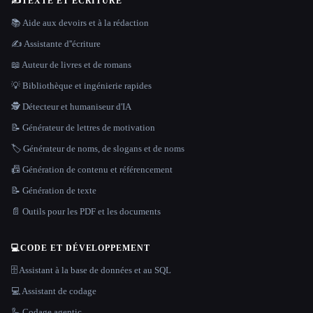
✍️
TEXTE ET ÉCRITURE
📚 Aide aux devoirs et à la rédaction
✍️ Assistante d''écriture
📖 Auteur de livres et de romans
💡 Bibliothèque et ingénierie rapides
🕵️ Détecteur et humaniseur d'IA
📝 Générateur de lettres de motivation
🏷️ Générateur de noms, de slogans et de noms
📠 Génération de contenu et référencement
📝 Génération de texte
📄 Outils pour les PDF et les documents
💻
CODE ET DÉVELOPPEMENT
🗄️ Assistant à la base de données et au SQL
💻 Assistant de codage
🦾 Codage agentic