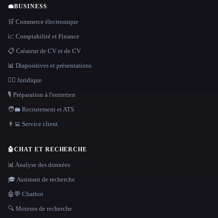
💼
BUSINESS
🛒 Commerce électronique
📈 Comptabilité et Finance
📋 Créateur de CV et de CV
📊 Diapositives et présentations
👩‍⚖️ Juridique
🎙️ Préparation à l'entretien
🧑‍💼 Recrutement et ATS
👨‍💻 Service client
🤖
CHAT ET RECHERCHE
📊 Analyse des données
🎓 Assistant de recherche
🤖💬 Chatbot
🔍 Moteurs de recherche