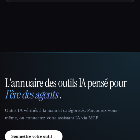
L'annuaire des outils IA pensé pour
That AI Collection
l'ère des agents
.
Outils IA vérifiés à la main et catégorisés. Parcourez vous-
même, ou connectez votre assistant IA via MCP.
Soumettre votre outil
→