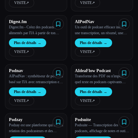
VISITE
↗︎
VISITE
↗︎
Toutes les catégories
Digest.fm
AIPodNav
À propos
Digest.fm - Créez des podcasts
Un outil de podcast efficace inclut
alimentés par l'IA à partir de ton
une transcription, un résumé, une
contenu et lancez-les sur Spotify,
carte mentale et les points forts,
Plus de détails
→
Plus de détails
→
YouTube et Apple Podcasts en
fournissant une solution complète
quelques minutes.
pour la gestion des informations sur
VISITE
↗︎
VISITE
↗︎
les podcasts.
Podnav
AIdeaFlow Podcast
AIPodNav : synthétiseur de podcasts
Transforme des PDF ou n'importe
basé sur l'IA avec retranscription en
quel texte en podcasts captivants
Esc
direct AIPodNav : résumé des
avec deux personnes ou en
Plus de détails
→
Plus de détails
→
podcasts basés sur l'IA AIPodNav :
conférences individuelles.
retranscription en direct du podcast
VISITE
↗︎
VISITE
↗︎
AI AIPodNav : une expérience de
podcast ultime grâce à l'IA
Podzay
Podsuite
Podzay est une plateforme qui met en
Podsuite — Transcription des
relation des podcasteurs et des
podcasts, affichage de notes et outils
invités pour des collaborations grâce
de contenu