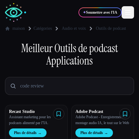
✦
Soumettre avec l'IA
maison
Catégories
Audio et voix
Outils de podcast
✍️
Meilleur
Outils de podcast
🎨
Auteurs
Designers
Applications
💻
📈
Développeurs
Marketeurs
🎓
🎬
Étudiants
Créateurs
Recast Studio
Adobe Podcast
Assistant marketing pour les
Adobe Podcast - Enregistrement et
Blog
podcasts alimenté par l''IA.
montage audio IA, le tout sur le Web
Plus de détails
→
Plus de détails
→
Comparer les outils