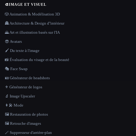
🎨
IMAGE ET VISUEL
🎲 Animation & Modélisation 3D
🏯 Architecture & Design d''intérieur
🌄 Art et illustration basés sur l'IA
😎 Avatars
🖌️ Du texte à l'image
📸 Évaluation du visage et de la beauté
🎭 Face Swap
🪪 Générateur de headshots
⚜️ Générateur de logos
🔬 Image Upscaler
👩‍🎤 Mode
🖼️ Restauration de photos
🖼️ Retouche d'images
🪄 Suppresseur d'arrière-plan