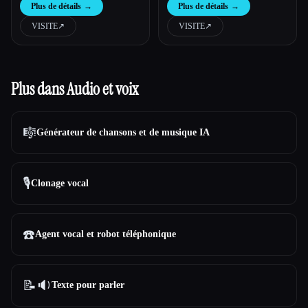
Plus de détails
→
Plus de détails
→
à une correspondance intelligente, à
une communication facile et à une
VISITE
↗︎
VISITE
↗︎
réservation rationalisée.
Plus dans Audio et voix
🎼
Générateur de chansons et de musique IA
🎙️
Clonage vocal
☎️
Agent vocal et robot téléphonique
📝🔉
Texte pour parler