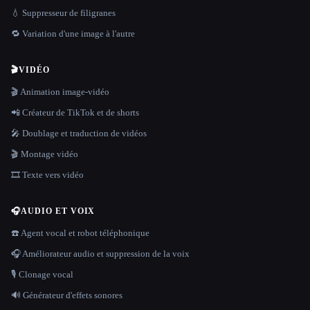
💧 Suppresseur de filigranes
🔁 Variation d'une image à l'autre
🎬
VIDÉO
🎬 Animation image-vidéo
📲 Créateur de TikTok et de shorts
🎤 Doublage et traduction de vidéos
🎬 Montage vidéo
🎞️ Texte vers vidéo
🎧
AUDIO ET VOIX
☎️ Agent vocal et robot téléphonique
🎧 Améliorateur audio et suppression de la voix
🎙️ Clonage vocal
🔊 Générateur d'effets sonores