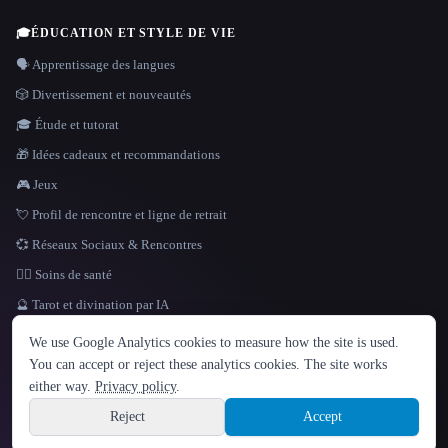
🎓
ÉDUCATION ET STYLE DE VIE
🗣️ Apprentissage des langues
🎲 Divertissement et nouveautés
🎓 Étude et tutorat
🎁 Idées cadeaux et recommandations
🎮 Jeux
💘 Profil de rencontre et ligne de retrait
💞 Réseaux Sociaux & Rencontres
👩‍⚕️ Soins de santé
🔮 Tarot et divination par IA
LANGUE
We use Google Analytics cookies to measure how the site is used.
English
español
Français
Русский
简体中文
You can accept or reject these analytics cookies. The site works
Hindi
either way.
Privacy policy
.
© 2026 That AI Collection. Tous droits réservés.
·
Conditions de service
·
Site information
politique de confidentialité
·
·
Built with Metatron ★
Reject
Accept
build de3d624c
Sign up