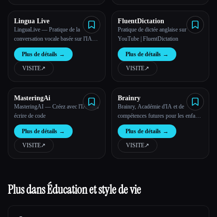
Lingua Live
FluentDictation
LinguaLive — Pratique de la
Pratique de dictée anglaise sur
conversation vocale basée sur l'IA
YouTube | FluentDictation
pour toutes les langues
Plus de détails
→
Plus de détails
→
VISITE
↗︎
VISITE
↗︎
MasteringAi
Brainry
MasteringAI — Créez avec l'IA sans
Brainry, Académie d'IA et de
écrire de code
compétences futures pour les enfants
de 8 à 18 ans
Plus de détails
→
Plus de détails
→
VISITE
↗︎
VISITE
↗︎
Plus dans Éducation et style de vie