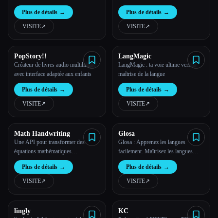
Plus de détails
→
Plus de détails
→
VISITE
↗︎
VISITE
↗︎
PopStory!!
LangMagic
Créateur de livres audio multilingue
LangMagic : ta voie ultime vers la
avec interface adaptée aux enfants
maîtrise de la langue
Plus de détails
→
Plus de détails
→
VISITE
↗︎
VISITE
↗︎
Math Handwriting
Glosa
Une API pour transformer des
Glosa : Apprenez les langues
équations mathématiques
facilement. Maîtrisez les langues
manuscrites en LaTeX.
sans effort avec Glosa. Engagez-
Plus de détails
→
Plus de détails
→
vous, apprenez et réussissez.
VISITE
↗︎
VISITE
↗︎
lingly
KC