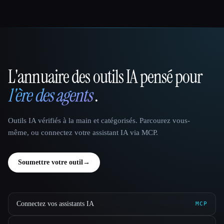
L'annuaire des outils IA pensé pour
That AI Collection
l'ère des agents
.
Outils IA vérifiés à la main et catégorisés. Parcourez vous-
même, ou connectez votre assistant IA via MCP.
Soumettre votre outil
→
Connectez vos assistants IA
MCP