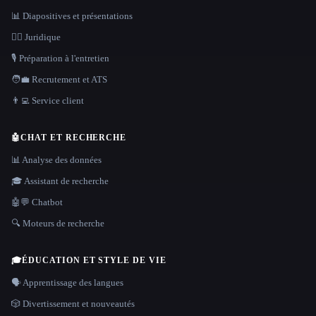
📊 Diapositives et présentations
👩‍⚖️ Juridique
🎙️ Préparation à l'entretien
🧑‍💼 Recrutement et ATS
👨‍💻 Service client
🤖
CHAT ET RECHERCHE
📊 Analyse des données
🎓 Assistant de recherche
🤖💬 Chatbot
🔍 Moteurs de recherche
🎓
ÉDUCATION ET STYLE DE VIE
🗣️ Apprentissage des langues
🎲 Divertissement et nouveautés