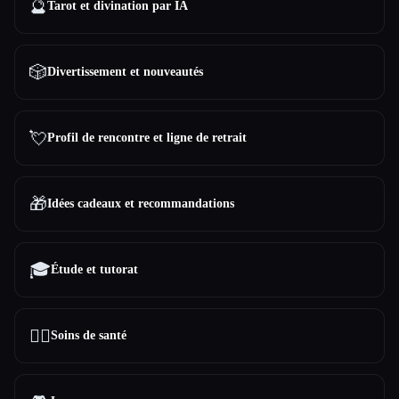
🔮
Tarot et divination par IA
🎲
Divertissement et nouveautés
💘
Profil de rencontre et ligne de retrait
🎁
Idées cadeaux et recommandations
🎓
Étude et tutorat
👩‍⚕️
Soins de santé