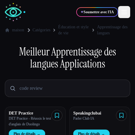
✦
Soumettre avec l'IA
Éducation et style
Apprentissage des
maison
Catégories
de vie
langues
✍️
🎨
Auteurs
Designers
Meilleur
Apprentissage des
langues
Applications
💻
📈
Développeurs
Marketeurs
🎓
🎬
Étudiants
Créateurs
DET Practice
Speakingclubai
Blog
DET Practice - Réussis le test
Parler Club IA
d'anglais de Duolingo
Comparer les outils
Plus de détails
→
Plus de détails
→