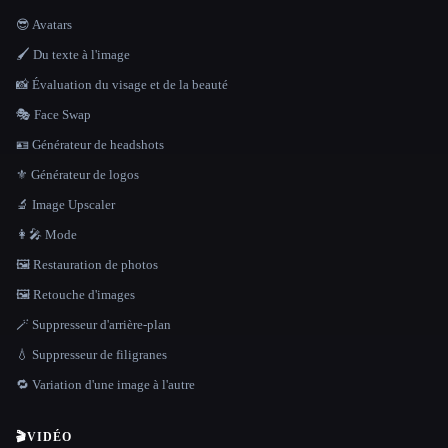
😎 Avatars
🖌️ Du texte à l'image
📸 Évaluation du visage et de la beauté
🎭 Face Swap
🪪 Générateur de headshots
⚜️ Générateur de logos
🔬 Image Upscaler
👩‍🎤 Mode
🖼️ Restauration de photos
🖼️ Retouche d'images
🪄 Suppresseur d'arrière-plan
💧 Suppresseur de filigranes
🔁 Variation d'une image à l'autre
🎬
VIDÉO