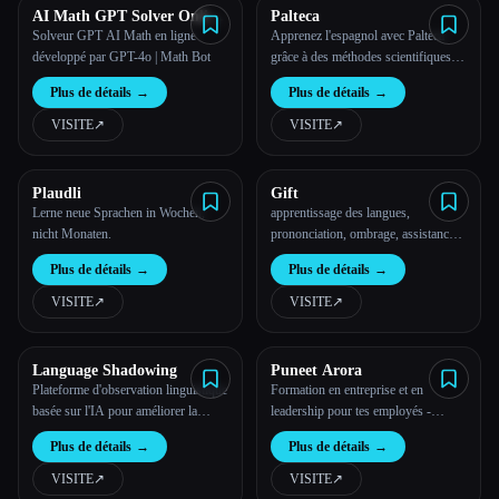
AI Math GPT Solver Online
Palteca
Powered by GPT-4o | Math
Solveur GPT AI Math en ligne
Apprenez l'espagnol avec Palteca
Bot
développé par GPT-4o | Math Bot
grâce à des méthodes scientifiques,
améliorées et rendues possibles dès
Plus de détails
→
Plus de détails
→
aujourd'hui grâce aux dernières
avancées en matière d'IA.
VISITE
↗︎
VISITE
↗︎
Plaudli
Gift
Lerne neue Sprachen in Wochen,
apprentissage des langues,
nicht Monaten.
prononciation, ombrage, assistance
par IA, entraînement de la parole,
Plus de détails
→
Plus de détails
→
compétences orales, apprentissage
audio, feedback de prononciation
VISITE
↗︎
VISITE
↗︎
Language Shadowing
Puneet Arora
Plateforme d'observation linguistique
Formation en entreprise et en
basée sur l'IA pour améliorer la
leadership pour tes employés -
prononciation et la fluidité
Corpoladder
Plus de détails
→
Plus de détails
→
VISITE
↗︎
VISITE
↗︎