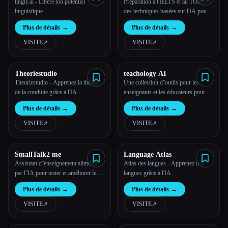
lingly.ai - Libère ton potentiel
Préparation à l'IELTS et au TOEFL :
linguistique
des techniques basées sur l'IA pour
parler efficacement
Plus de détails
→
Plus de détails
→
VISITE
↗︎
VISITE
↗︎
Theoriestudio
teachology AI
Theoriestudio - Apprenez la théorie
Une collection d''outils pour les
de la conduite grâce à l'IA
enseignants et les éducateurs pour
exploiter la puissance de l''IA dans
Plus de détails
→
Plus de détails
→
leur pédagogie et leur planification.
VISITE
↗︎
VISITE
↗︎
SmallTalk2 me
Language Atlas
Assistant d''enseignement alimenté
Atlas des langues - Apprenez des
par l''IA pour tester et améliorer les
langues grâce à l'IA
compétences en anglais
Plus de détails
→
Plus de détails
→
VISITE
↗︎
VISITE
↗︎