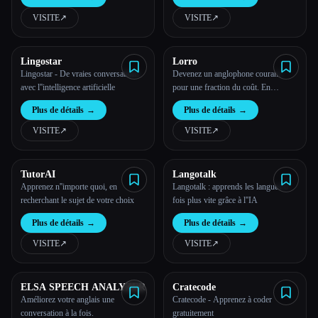
VISITE
↗︎
VISITE
↗︎
Toutes les catégories
À propos
Lingostar
Lorro
Lingostar - De vraies conversations
Devenez un anglophone courant
avec l''intelligence artificielle
pour une fraction du coût. En
discutant avec un tuteur en IA
Plus de détails
→
Plus de détails
→
VISITE
↗︎
VISITE
↗︎
TutorAI
Langotalk
Apprenez n''importe quoi, en
Langotalk : apprends les langues 6
recherchant le sujet de votre choix
fois plus vite grâce à l''IA
Plus de détails
→
Plus de détails
→
VISITE
↗︎
VISITE
↗︎
ELSA SPEECH ANALYZER
Cratecode
Améliorez votre anglais une
Cratecode - Apprenez à coder
conversation à la fois.
gratuitement
Esc