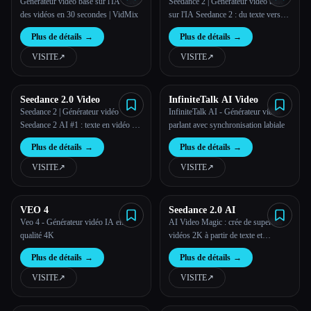
Générateur vidéo basé sur l'IA : crée
Seedance 2 | Générateur vidéo basé
des vidéos en 30 secondes | VidMix
sur l'IA Seedance 2 : du texte vers
une vidéo et une image vers une
Plus de détails
→
Plus de détails
→
vidéo
VISITE
↗︎
VISITE
↗︎
Seedance 2.0 Video
InfiniteTalk AI Video
Seedance 2 | Générateur vidéo
InfiniteTalk AI - Générateur vidéo
Seedance 2 AI #1 : texte en vidéo et
parlant avec synchronisation labiale
image en vidéo
Plus de détails
→
Plus de détails
→
VISITE
↗︎
VISITE
↗︎
VEO 4
Seedance 2.0 AI
Veo 4 - Générateur vidéo IA en
AI Video Magic : crée de superbes
qualité 4K
vidéos 2K à partir de texte et
d'images sans effort.
Plus de détails
→
Plus de détails
→
VISITE
↗︎
VISITE
↗︎