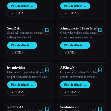
son | InfiniteTalk
synchronisé en quelques secondes
Plus de détails
→
Plus de détails
→
grâce au générateur d'IA gratuit Grok
Imagine
VISITE
↗︎
VISITE
↗︎
Soar2 AI
XImagine.io：Free Grok
Imagine Video Generator
Soar2 AI : conversion de texte en
Génère des vidéos et des images
vidéo grâce à Sora 2
virales gratuitement avec le
générateur de vidéos Grok Imagine,
Plus de détails
→
Plus de détails
→
y compris le mode dynamique Spicy
pour plus de créativité.
VISITE
↗︎
VISITE
↗︎
letsmkvideo
AIShowX
letsmkvideo : générateur de vidéos
Générateur de vidéos IA en ligne
IA pour convertir du texte en vidéo,
gratuit : conversion de texte et
des images en vidéo et des effets
d'image à une vidéo en quelques
Plus de détails
→
Plus de détails
→
vidéo basés sur l'IA
secondes | AiShowX
VISITE
↗︎
VISITE
↗︎
Vidmix AI
Seedance 2.0