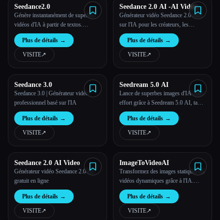
Seedance2.0
Seedance 2.0 AI -AI Video
Generator
Génère instantanément de superbes
Générateur vidéo Seedance 2.0 basé
vidéos d'IA à partir de textos.
sur l'IA pour les créateurs, les
Générateur de vidéos basé sur l'IA
marques et la production de contenus
Plus de détails
→
Plus de détails
→
pour les créateurs et les artistes.
courts
Transforme tes idées en œuvres d'art
VISITE
↗︎
VISITE
↗︎
en quelques secondes.
Seedance 3.0
Seedream 5.0 AI
Seedance 3.0 | Générateur vidéo
Lance de superbes images d'IA sans
professionnel basé sur l'IA
effort grâce à Seedream 5.0 AI, ta
puissance créative.
Plus de détails
→
Plus de détails
→
VISITE
↗︎
VISITE
↗︎
Seedance 2.0 AI Video
ImageToVideoAI
Générateur vidéo Seedance 2.0 AI
Transformez des images statiques en
gratuit en ligne
vidéos dynamiques grâce à l'IA.
ImageToVideoAI te permet d'animer
Plus de détails
→
Plus de détails
→
facilement des photos pour en faire
du contenu vidéo attrayant et de
VISITE
↗︎
VISITE
↗︎
haute qualité en quelques minutes.