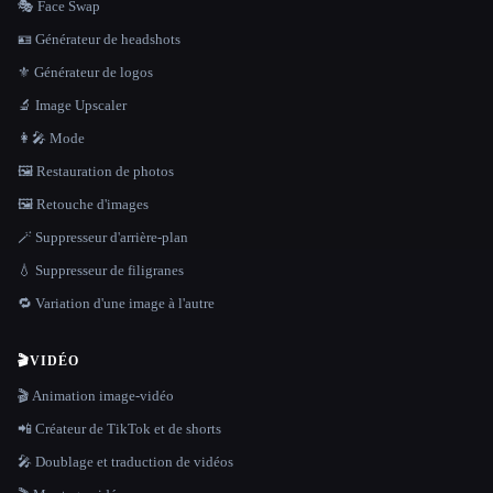
🎭 Face Swap
🪪 Générateur de headshots
⚜️ Générateur de logos
🔬 Image Upscaler
👩‍🎤 Mode
🖼️ Restauration de photos
🖼️ Retouche d'images
🪄 Suppresseur d'arrière-plan
💧 Suppresseur de filigranes
🔁 Variation d'une image à l'autre
🎬
VIDÉO
🎬 Animation image-vidéo
📲 Créateur de TikTok et de shorts
🎤 Doublage et traduction de vidéos