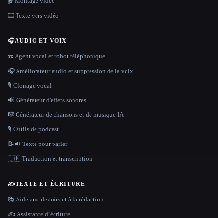
🎬 Montage vidéo
🎞️ Texte vers vidéo
🎧
AUDIO ET VOIX
☎️ Agent vocal et robot téléphonique
🎧 Améliorateur audio et suppression de la voix
🎙️ Clonage vocal
🔊 Générateur d'effets sonores
🎼 Générateur de chansons et de musique IA
🎙️ Outils de podcast
📝🔉 Texte pour parler
🇺🇳 Traduction et transcription
✍️
TEXTE ET ÉCRITURE
📚 Aide aux devoirs et à la rédaction
✍️ Assistante d''écriture