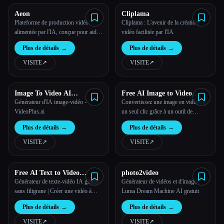
Aeon
Cliplama
Plateforme de production vidéo
Cliplama : L'avenir de la création
alimentée par l'IA, conçue pour aider
vidéo facilitée par l'IA
les entreprises et les éditeurs axés sur
Plus de détails
→
Plus de détails
→
le contenu à développer facilement la
création vidéo.
VISITE
↗︎
VISITE
↗︎
Image To Video AI
Free AI Image to Video
Generator
Generator | Supawork AI
Générateur d'IA image-vidéo -
Convertissez une image en vidéo en
VideoPlus.ai
un seul clic grâce à un outil de
génération d'images IA en vidéo
Plus de détails
→
Plus de détails
→
gratuit en ligne.
VISITE
↗︎
VISITE
↗︎
Free AI Text to Video
photo2video
Generator | Supawork AI
Générateur de texte-vidéo IA gratuit
Générateur de vidéos et d'images
sans filigrane | Créer une vidéo à
Luma Dream Machine AI gratuit
partir de texte
Plus de détails
→
Plus de détails
→
VISITE
↗︎
VISITE
↗︎