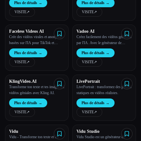
Plus de détails
→
Plus de détails
→
VISITE
↗︎
VISITE
↗︎
Faceless Videos AI
Vadoo AI
Crée des vidéos virales et anonymes
Créez facilement des vidéos générées
basées sur l'IA pour TikTok et
par l'IA. Avec le générateur de
Youtube
vidéos Vadoo AI, transformez tes
Plus de détails
→
Plus de détails
→
instructions textuelles en vidéos en
quelques minutes. Utilise des
VISITE
↗︎
VISITE
↗︎
thèmes, ajoute des voix off, des
sous-titres et crée simplement de
courtes vidéos basée
KlingVideo.AI
LivePortrait
Transforme ton texte et tes images en
LivePortrait : transformez des photos
vidéos géniales avec Kling AI.
statiques en vidéos réalistes.
Esc
Plus de détails
→
Plus de détails
→
VISITE
↗︎
VISITE
↗︎
Vidu
Vidu Studio
Vidu - Transforme ton texte et tes
Vidu Studio est un générateur de