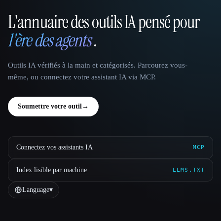
L'annuaire des outils IA pensé pour
That AI Collection
l'ère des agents
.
Outils IA vérifiés à la main et catégorisés. Parcourez vous-
même, ou connectez votre assistant IA via MCP.
Soumettre votre outil
→
Connectez vos assistants IA
MCP
Index lisible par machine
LLMS.TXT
Language
▾