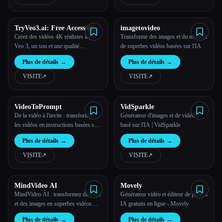
TryVeo3.ai: Free Access to
imagetovideo
Google Veo 3 for AI Video
Créez des vidéos 4K réalistes avec
Transforme des images et du texte en
Generation
Veo 3, un son et une qualité
de superbes vidéos basées sur l'IA
cinématographique pilotés par l'IA à
Plus de détails
→
Plus de détails
→
partir de texte ou d'images.
VISITE
↗︎
VISITE
↗︎
VideoToPrompt
VidSparkle
De la vidéo à l'invite : transformez
Générateur d'images et de vidéos
les vidéos en instructions basées sur
basé sur l'IA | VidSparkle
l'IA en quelques secondes
Plus de détails
→
Plus de détails
→
VISITE
↗︎
VISITE
↗︎
MindVideo AI
Movely
MindVideo AI : transformez du texte
Générateur vidéo et éditeur de photos
et des images en superbes vidéos
IA gratuits en ligne - Movely
4K, gratuitement !
Plus de détails
→
Plus de détails
→