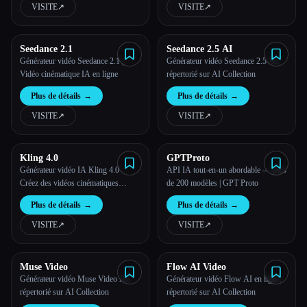
créer des histoires en plusieurs plans
VISITE
↗︎
VISITE
↗︎
avec un son natif et des personnages
cohérents.
Seedance 2.1
Seedance 2.5 AI
Générateur vidéo Seedance 2.1 |
Générateur vidéo Seedance 2.5 AI,
Vidéo cinématique IA en ligne
répertorié sur AI Collection
Plus de détails
→
Plus de détails
→
VISITE
↗︎
VISITE
↗︎
Kling 4.0
GPTProto
Générateur vidéo IA Kling 4.0 -
API IA tout-en-un abordable — plus
Créez des vidéos cinématiques
de 200 modèles | GPT Proto
basées sur l'IA
Plus de détails
→
Plus de détails
→
VISITE
↗︎
VISITE
↗︎
Muse Video
Flow AI Video
Générateur vidéo Muse Video AI,
Générateur vidéo Flow AI en ligne,
répertorié sur AI Collection
répertorié sur AI Collection