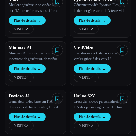
Generator
Meilleur générateur de vidéos basé
Générateur vidéo Pyramid Flow AI,
sur l'IA : transformez sans effort du
le dernier générateur d'IA texte-vidéo
texte et des images en vidéos
en haute qualité
Plus de détails
→
Plus de détails
→
époustouflantes
VISITE
↗︎
VISITE
↗︎
Minimax AI
ViralVideo
Minimax AI est une plateforme
Transforme du texte en vidéos
innovante de génération de vidéos
virales grâce à des voix IA
basée sur l'IA qui permet aux
Plus de détails
→
Plus de détails
→
créateurs de transformer les invites
textuelles en vidéos haute résolution.
VISITE
↗︎
VISITE
↗︎
Dovideo AI
Hailuo S2V
Générateur vidéo basé sur l'IA : crée
Créez des vidéos personnalisées avec
des vidéos de haute qualité, Dovideo
l'IA des personnages avec Hailuo
AI
S2V-01
Plus de détails
→
Plus de détails
→
VISITE
↗︎
VISITE
↗︎