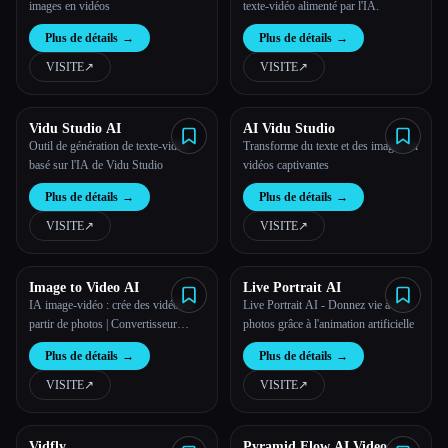
images en vidéos
texte-vidéo alimenté par l'IA.
Plus de détails
→
Plus de détails
→
VISITE
↗︎
VISITE
↗︎
Vidu Studio AI
AI Vidu Studio
Outil de génération de texte-vidéo
Transforme du texte et des images en
basé sur l'IA de Vidu Studio
vidéos captivantes
Plus de détails
→
Plus de détails
→
VISITE
↗︎
VISITE
↗︎
Image to Video AI
Live Portrait AI
IA image-vidéo : crée des vidéos à
Live Portrait AI - Donnez vie à vos
partir de photos | Convertisseur
photos grâce à l'animation artificielle
d'images et de vidéos gratuit en ligne
Plus de détails
→
Plus de détails
→
VISITE
↗︎
VISITE
↗︎
Vidfly
Pyramid Flow AI Video