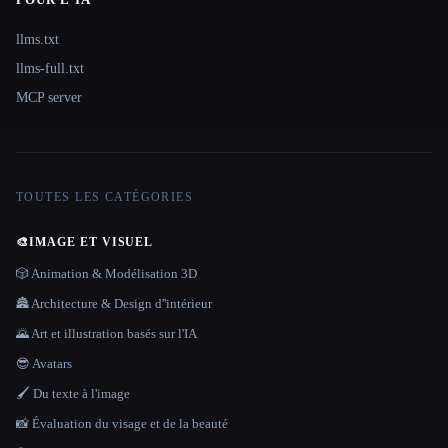
llms.txt
llms-full.txt
MCP server
TOUTES LES CATÉGORIES
🎨
IMAGE ET VISUEL
🎲 Animation & Modélisation 3D
🏯 Architecture & Design d''intérieur
🌄 Art et illustration basés sur l'IA
😎 Avatars
🖌️ Du texte à l'image
📸 Évaluation du visage et de la beauté