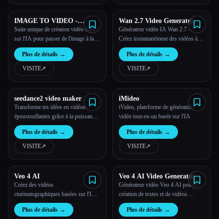
IMAGE TO VIDEO -
Wan 2.7 Video Generator
KOOX AI
Suite unique de création vidéo basée
Générateur vidéo IA Wan 2.7 —
sur l'IA pour passer de l'image à la
Créez instantanément des vidéos à
vidéo et plus encore.
partir de texte ou d'images
Plus de détails
→
Plus de détails
→
VISITE
↗︎
VISITE
↗︎
seedance2 video maker
iMideo
Transforme tes idées en vidéos
iVideo, plateforme de génération
époustouflantes grâce à la puissance
vidéo tout-en-un basée sur l'IA
de Seedance 2.0. Découvrez une
Plus de détails
→
Plus de détails
→
technologie révolutionnaire de
génération vidéo basée sur l'IA.
VISITE
↗︎
VISITE
↗︎
Veo 4 AI
Veo 4 AI Video Generator
Créez des vidéos
Générateur vidéo Veo 4 AI pour la
cinématographiques basées sur l'IA
création de textes et de vidéos
avec Veo 4. Associe du texte, des
cinématiques
Plus de détails
→
Plus de détails
→
images, des vidéos et du son pour