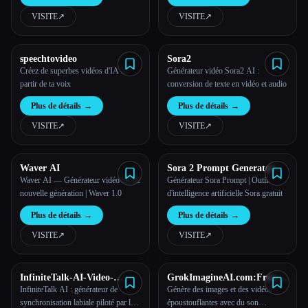
VISITE
↗︎
VISITE
↗︎
speechtovideo
Sora2
Créez de superbes vidéos d'IA à
Générateur vidéo Sora2 AI :
partir de ta voix
conversion de texte en vidéo et audio
Plus de détails
→
Plus de détails
→
VISITE
↗︎
VISITE
↗︎
Waver AI
Sora 2 Prompt Generator
Waver AI — Générateur vidéo IA de
Générateur Sora Prompt | Outil
nouvelle génération | Waver 1.0
d'intelligence artificielle Sora gratuit
Plus de détails
→
Plus de détails
→
VISITE
↗︎
VISITE
↗︎
InfiniteTalk-AI-Video-
GrokImagineAI.com:Free AI
Generator
Image & Video Generator
InfiniteTalk AI : générateur de
Génère des images et des vidéos
With Grok Imagine
synchronisation labiale piloté par le
époustouflantes avec du son