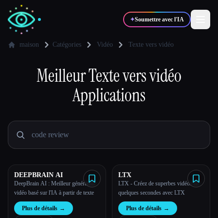
✦
Soumettre avec l'IA
maison
Catégories
Vidéo
Texte vers vidéo
✍️
Meilleur
Texte vers vidéo
🎨
Auteurs
Designers
Applications
💻
📈
Développeurs
Marketeurs
🎓
🎬
Étudiants
Créateurs
DEEPBRAIN AI
LTX
DeepBrain AI : Meilleur générateur
LTX - Créez de superbes vidéos en
Blog
vidéo basé sur l'IA à partir de texte
quelques secondes avec LTX
Plus de détails
→
Plus de détails
→
Comparer les outils