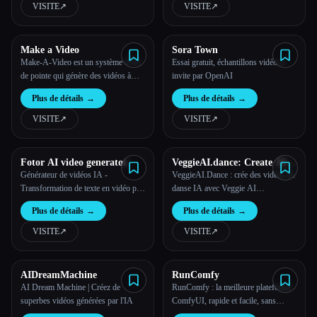
VISITE
↗︎
VISITE
↗︎
Toutes les catégories
Make a Video
Sora Town
À propos
Make-A-Video est un système d''IA
Essai gratuit, échantillons vidéo et
de pointe qui génère des vidéos à
invite par OpenAI
partir de textes.
Plus de détails
→
Plus de détails
→
VISITE
↗︎
VISITE
↗︎
Fotor AI video generator
VeggieAI.dance: Create AI
Dance Videos with Veggie AI
Générateur de vidéos IA -
VeggieAI.Dance : crée des vidéos de
Free Online
Transformation de texte en vidéo par
danse IA avec Veggie AI
IA en ligne gratuitement
gratuitement en ligne
Plus de détails
→
Plus de détails
→
VISITE
↗︎
VISITE
↗︎
AIDreamMachine
RunComfy
AI Dream Machine | Créez de
RunComfy : la meilleure plateforme
superbes vidéos générées par l'IA
ComfyUI, rapide et facile, sans
configuration