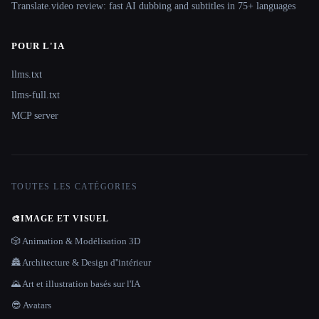
Translate.video review: fast AI dubbing and subtitles in 75+ languages
POUR L'IA
llms.txt
llms-full.txt
MCP server
TOUTES LES CATÉGORIES
🎨
IMAGE ET VISUEL
🎲 Animation & Modélisation 3D
🏯 Architecture & Design d''intérieur
🌄 Art et illustration basés sur l'IA
😎 Avatars