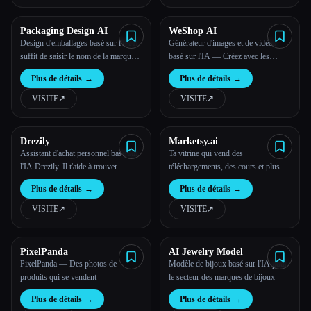
Packaging Design AI
WeShop AI
Design d'emballages basé sur l'IA Il
Générateur d'images et de vidéos
suffit de saisir le nom de la marque,
basé sur l'IA — Créez avec les
de télécharger le logo, d'obtenir un
derniers modèles d'IA en ligne |
Plus de détails
→
Plus de détails
→
design professionnel
WeShop AI
VISITE
↗︎
VISITE
↗︎
Drezily
Marketsy.ai
Assistant d'achat personnel basé sur
Ta vitrine qui vend des
l'IA Drezily. Il t'aide à trouver
téléchargements, des cours et plus
exactement ce que tu recherches
encore
Plus de détails
→
Plus de détails
→
parmi des millions de produits et de
nombreuses boutiques grâce à des
VISITE
↗︎
VISITE
↗︎
fonctionnalités telles que la recherche
conversationnelle et la saisie
d'images.
PixelPanda
AI Jewelry Model
PixelPanda — Des photos de
Modèle de bijoux basé sur l'IA pour
produits qui se vendent
le secteur des marques de bijoux
Plus de détails
→
Plus de détails
→