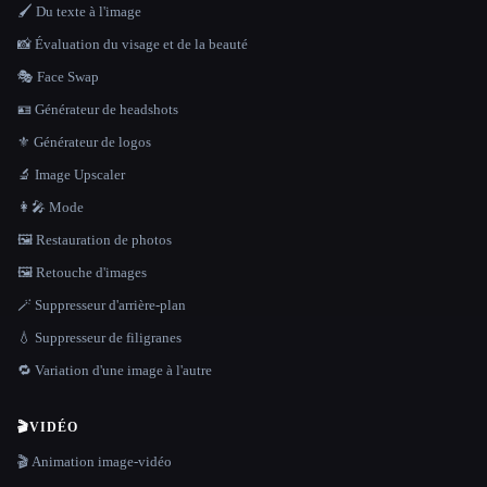
🖌️ Du texte à l'image
📸 Évaluation du visage et de la beauté
🎭 Face Swap
🪪 Générateur de headshots
⚜️ Générateur de logos
🔬 Image Upscaler
👩‍🎤 Mode
🖼️ Restauration de photos
🖼️ Retouche d'images
🪄 Suppresseur d'arrière-plan
💧 Suppresseur de filigranes
🔁 Variation d'une image à l'autre
🎬
VIDÉO
🎬 Animation image-vidéo