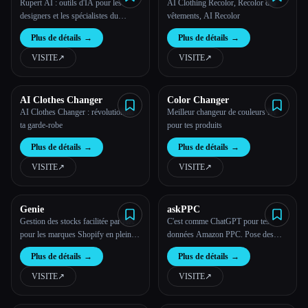
Rupert AI : outils d'IA pour les
AI Clothing Recolor, Recolor des
designers et les spécialistes du
vêtements, AI Recolor
marketing
Plus de détails
→
Plus de détails
→
VISITE
↗︎
VISITE
↗︎
AI Clothes Changer
Color Changer
AI Clothes Changer : révolutionner
Meilleur changeur de couleurs IA
ta garde-robe
pour tes produits
Plus de détails
→
Plus de détails
→
VISITE
↗︎
VISITE
↗︎
Genie
askPPC
Gestion des stocks facilitée par l'IA
C'est comme ChatGPT pour tes
pour les marques Shopify en pleine
données Amazon PPC. Pose des
croissance
questions en anglais clair, obtiens
Plus de détails
→
Plus de détails
→
des réponses rapidement.
VISITE
↗︎
VISITE
↗︎