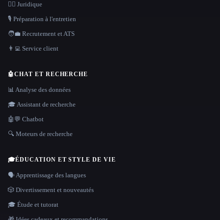
👩‍⚖️ Juridique
🎙️ Préparation à l'entretien
🧑‍💼 Recrutement et ATS
👨‍💻 Service client
🤖
CHAT ET RECHERCHE
📊 Analyse des données
🎓 Assistant de recherche
🤖💬 Chatbot
🔍 Moteurs de recherche
🎓
ÉDUCATION ET STYLE DE VIE
🗣️ Apprentissage des langues
🎲 Divertissement et nouveautés
🎓 Étude et tutorat
🎁 Idées cadeaux et recommandations