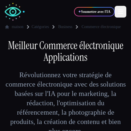
✦
Soumettre avec l'IA
maison
Catégories
Business
Commerce électronique
Meilleur
✍️
Commerce électronique
🎨
Auteurs
Designers
Applications
💻
📈
Développeurs
Marketeurs
Révolutionnez votre stratégie de
🎓
🎬
commerce électronique avec des solutions
Étudiants
Créateurs
basées sur l'IA pour le marketing, la
rédaction, l'optimisation du
référencement, la photographie de
Blog
produits, la création de contenu et bien
Comparer les outils