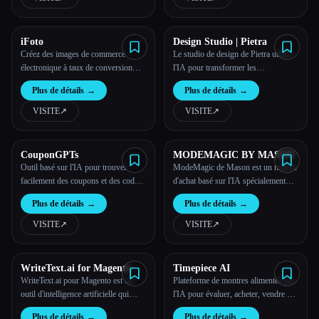
détail en réduisant les coûts de
photographie des modèles de 90 %.
iFoto
Design Studio | Pietra
Créez des images de commerce
Le studio de design de Pietra utilise
électronique à taux de conversion
l'IA pour transformer les
élevé avec AI Studio
descriptions des produits en images
Plus de détails
→
Plus de détails
→
captivantes, renforçant ainsi
l'engagement, supprimant les
VISITE
↗︎
VISITE
↗︎
imperfections et stimulant les ventes.
CouponGPTs
MODEMAGIC BY MASON
Outil basé sur l'IA pour trouver
ModeMagic de Mason est un moteur
facilement des coupons et des codes
d'achat basé sur l'IA spécialement
promotionnels
conçu pour les marques agiles et en
Plus de détails
→
Plus de détails
→
pleine croissance. Il exploite les
signaux de navigation pour proposer
VISITE
↗︎
VISITE
↗︎
des parcours personnalisés sur site
qui offrent des taux de conversion
jusqu'à 35
WriteText.ai for Magento
Timepiece AI
WriteText.ai pour Magento est un
Plateforme de montres alimentée par
outil d'intelligence artificielle qui
l'IA pour évaluer, acheter, vendre et
génère automatiquement des méta-
authentifier les montres
Plus de détails
→
Plus de détails
→