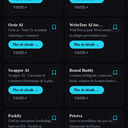
titres, des descriptions, des textes sur
les produits, des textes Open Graph
VISITE
↗︎
VISITE
↗︎
et des textes alternatifs d'images dans
ton backend.
Octie AI
WriteText AI for
WooCommerce
Octie.ai - Votre IA assistante
WriteText.ai pour WooCommerce est
marketing e-commerce
un plugin personnalisé pour
WordPress et WooCommerce qui
Plus de détails
→
Plus de détails
→
vise à automatiser la création de
descriptions de produits et de méta-
VISITE
↗︎
VISITE
↗︎
informations.
Swapper AI
Rental Buddy
Swapper AI : L'assistant de
Location intelligente, connexion
commerce électronique de la plus
fluide, solution de location basée sur
haute qualité
l'IA
Plus de détails
→
Plus de détails
→
VISITE
↗︎
VISITE
↗︎
Packify
Priceva
Outil de conception d'emballages
Suivi et surveillance des prix des
basé sur l'IA - Packify.ai
concurrents de Priceva