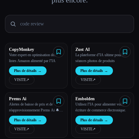
plus encore.
Toutes les catégories
À propos
CopyMonkey
Zust AI
Votre expert en optimisation des
La plateforme d''IA ultime pour les
listes Amazon alimenté par l''IA
séances photos de produits
Plus de détails
→
Plus de détails
→
VISITE
↗︎
VISITE
↗︎
Prems Ai
Embolden
Alertes de baisse de prix et de
Utilisez l''IA pour alimenter votre
réapprovisionnement Prems Ai 🔔
écriture de commerce électronique.
📉🚨
Plus de détails
→
Plus de détails
→
VISITE
↗︎
VISITE
↗︎