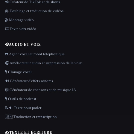
📲 Créateur de TikTok et de shorts
🎤 Doublage et traduction de vidéos
🎬 Montage vidéo
🎞️ Texte vers vidéo
🎧
AUDIO ET VOIX
☎️ Agent vocal et robot téléphonique
🎧 Améliorateur audio et suppression de la voix
🎙️ Clonage vocal
🔊 Générateur d'effets sonores
🎼 Générateur de chansons et de musique IA
🎙️ Outils de podcast
📝🔉 Texte pour parler
🇺🇳 Traduction et transcription
✍️
TEXTE ET ÉCRITURE