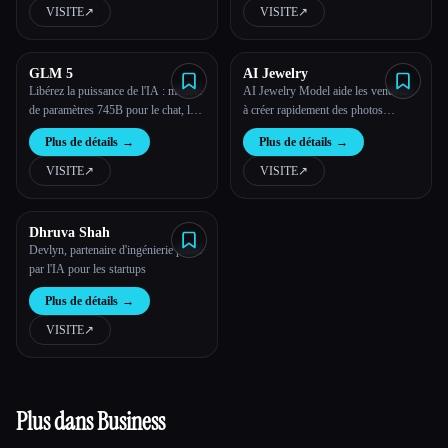
VISITE
↗︎
VISITE
↗︎
GLM 5
AI Jewelry
Libérez la puissance de l'IA : modèle
AI Jewelry Model aide les vendeurs
de paramètres 745B pour le chat, le
à créer rapidement des photos
code et la créativité
réalistes
Plus de détails
→
Plus de détails
→
VISITE
↗︎
VISITE
↗︎
Dhruva Shah
Devlyn, partenaire d'ingénierie piloté
par l'IA pour les startups
Plus de détails
→
VISITE
↗︎
Plus dans Business