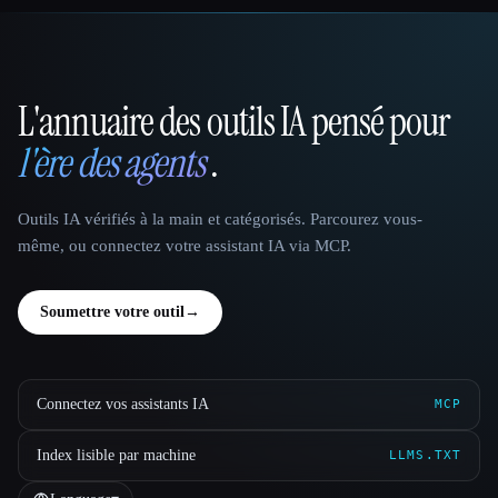
L'annuaire des outils IA pensé pour
That AI Collection
l'ère des agents
.
Outils IA vérifiés à la main et catégorisés. Parcourez vous-
même, ou connectez votre assistant IA via MCP.
Soumettre votre outil
→
Connectez vos assistants IA
MCP
Index lisible par machine
LLMS.TXT