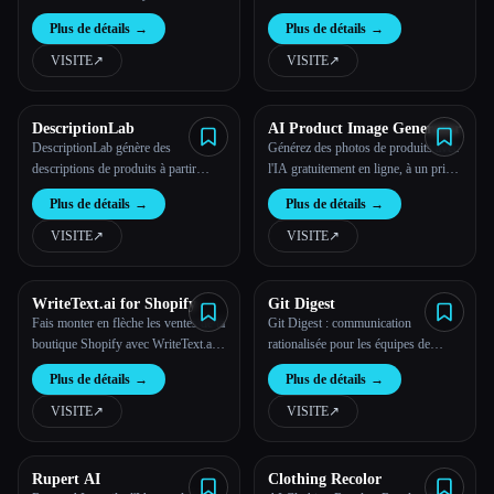
Plus de détails
→
Plus de détails
→
VISITE
↗︎
VISITE
↗︎
DescriptionLab
AI Product Image Generator
DescriptionLab génère des
Générez des photos de produits avec
descriptions de produits à partir
l'IA gratuitement en ligne, à un prix
d'images sans taper un seul mot.
abordable pour les vendeurs en ligne
Plus de détails
→
Plus de détails
→
et les entrepreneurs
VISITE
↗︎
VISITE
↗︎
WriteText.ai for Shopify
Git Digest
Fais monter en flèche les ventes de ta
Git Digest : communication
boutique Shopify avec WriteText.ai :
rationalisée pour les équipes de
le générateur de descriptions de
développement logiciel
Plus de détails
→
Plus de détails
→
produits optimisé par l'IA par
excellence !
VISITE
↗︎
VISITE
↗︎
Rupert AI
Clothing Recolor