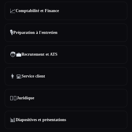
📈
Comptabilité et Finance
🎙️
Préparation à l'entretien
🧑‍💼
Recrutement et ATS
👨‍💻
Service client
👩‍⚖️
Juridique
📊
Diapositives et présentations