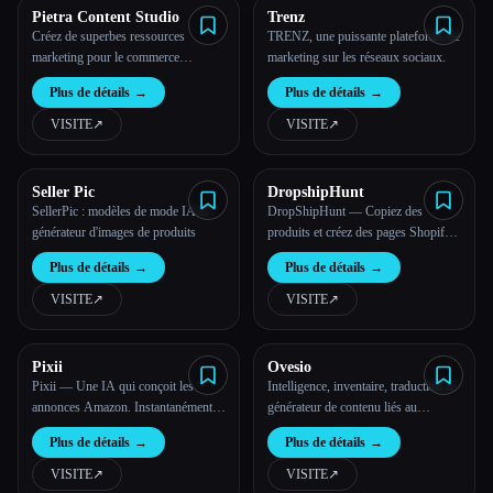
Pietra Content Studio
Trenz
Créez de superbes ressources
TRENZ, une puissante plateforme de
marketing pour le commerce
marketing sur les réseaux sociaux.
électronique
Plus de détails
→
Plus de détails
→
VISITE
↗︎
VISITE
↗︎
Seller Pic
DropshipHunt
SellerPic : modèles de mode IA et
DropShipHunt — Copiez des
générateur d'images de produits
produits et créez des pages Shopify
basées sur l'IA en un clic
Plus de détails
→
Plus de détails
→
VISITE
↗︎
VISITE
↗︎
Pixii
Ovesio
Pixii — Une IA qui conçoit les
Intelligence, inventaire, traduction et
annonces Amazon. Instantanément.
générateur de contenu liés au
— Pixii
commerce électronique basé sur l'IA
Plus de détails
→
Plus de détails
→
- Ovesio
VISITE
↗︎
VISITE
↗︎