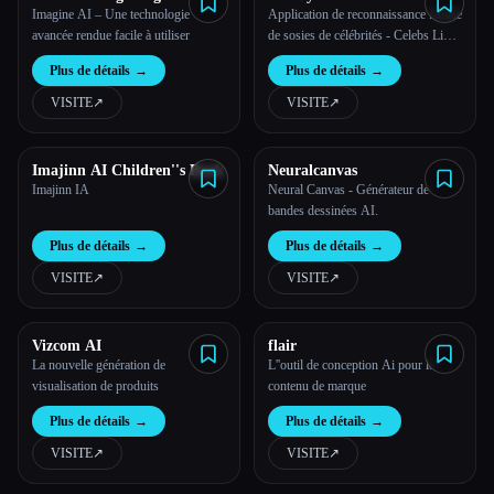
Imagine AI – Une technologie
Application de reconnaissance faciale
avancée rendue facile à utiliser
de sosies de célébrités - Celebs Like
Me
Plus de détails
→
Plus de détails
→
VISITE
↗︎
VISITE
↗︎
Imajinn AI Children''s Book
Neuralcanvas
Imajinn IA
Neural Canvas - Générateur de
bandes dessinées AI.
Plus de détails
→
Plus de détails
→
VISITE
↗︎
VISITE
↗︎
Vizcom AI
flair
La nouvelle génération de
L''outil de conception Ai pour le
visualisation de produits
contenu de marque
Plus de détails
→
Plus de détails
→
VISITE
↗︎
VISITE
↗︎