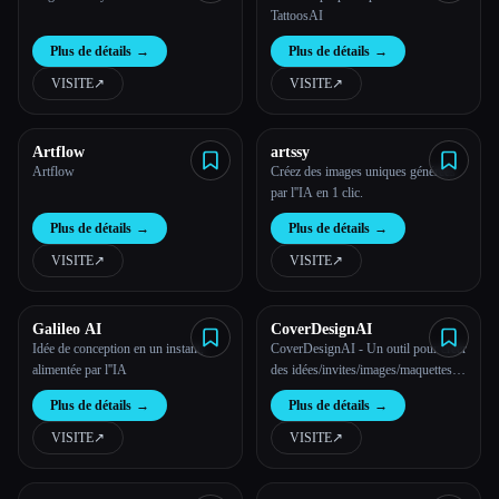
TattoosAI
Plus de détails
→
Plus de détails
→
VISITE
↗︎
VISITE
↗︎
Artflow
artssy
Artflow
Créez des images uniques générées
par l''IA en 1 clic.
Plus de détails
→
Plus de détails
→
VISITE
↗︎
VISITE
↗︎
Galileo AI
CoverDesignAI
Idée de conception en un instant,
CoverDesignAI - Un outil pour créer
alimentée par l''IA
des idées/invites/images/maquettes
de couverture de livre sur mesure
Plus de détails
→
Plus de détails
→
pour les auteurs et designers
indépendants
VISITE
↗︎
VISITE
↗︎