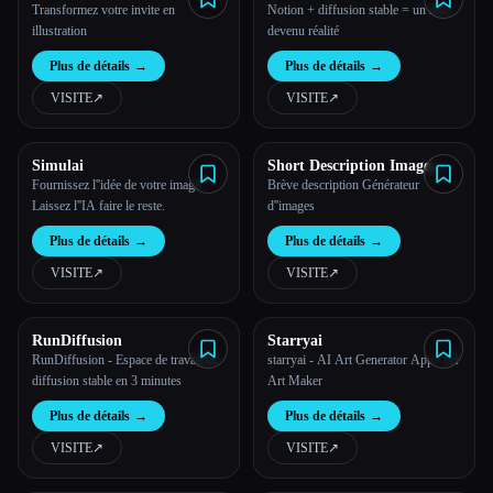
Transformez votre invite en
Notion + diffusion stable = un rêve
illustration
devenu réalité
Plus de détails
→
Plus de détails
→
VISITE
↗︎
VISITE
↗︎
Simulai
Short Description Image
Generator
Fournissez l''idée de votre image.
Brève description Générateur
Laissez l''IA faire le reste.
d''images
Plus de détails
→
Plus de détails
→
VISITE
↗︎
VISITE
↗︎
RunDiffusion
Starryai
RunDiffusion - Espace de travail de
starryai - AI Art Generator App - AI
diffusion stable en 3 minutes
Art Maker
Plus de détails
→
Plus de détails
→
VISITE
↗︎
VISITE
↗︎