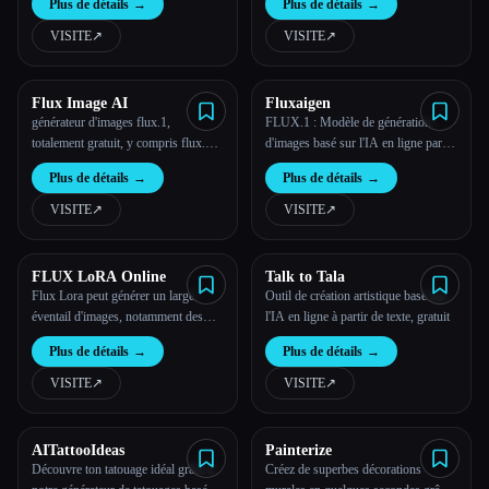
Plus de détails
→
Plus de détails
→
Créez facilement de superbes images
en saisissant du texte à l'aide du
VISITE
↗︎
VISITE
↗︎
générateur d'images FLUX AI en
ligne gratuitement.
Flux Image AI
Fluxaigen
générateur d'images flux.1,
FLUX.1 : Modèle de génération
totalement gratuit, y compris flux.1
d'images basé sur l'IA en ligne par
[Schnell], flux.1 [Dev], flux.1 [Pro]
FLUX IMAGE
Plus de détails
→
Plus de détails
→
VISITE
↗︎
VISITE
↗︎
FLUX LoRA Online
Talk to Tala
Flux Lora peut générer un large
Outil de création artistique basé sur
éventail d'images, notamment des
l'IA en ligne à partir de texte, gratuit
scènes photoréalistes, des
Plus de détails
→
Plus de détails
→
personnages de style anime, des
paysages fantastiques, etc.
VISITE
↗︎
VISITE
↗︎
AITattooIdeas
Painterize
Découvre ton tatouage idéal grâce à
Créez de superbes décorations