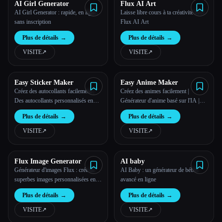
AI Girl Generator
Flux AI Art
AI Girl Generator : rapide, en ligne,
Laisse libre cours à ta créativité avec
sans inscription
Flux AI Art
Plus de détails
→
Plus de détails
→
VISITE
↗︎
VISITE
↗︎
Easy Sticker Maker
Easy Anime Maker
Créez des autocollants facilement |
Créez des animes facilement |
Des autocollants personnalisés en
Générateur d'anime basé sur l'IA |
ligne | Easy Sticker Maker
Easy Anime Maker
Plus de détails
→
Plus de détails
→
VISITE
↗︎
VISITE
↗︎
Flux Image Generator
AI baby
Générateur d'images Flux : crée de
AI Baby : un générateur de bébés
superbes images personnalisées en
avancé en ligne
quelques secondes grâce à une IA de
Plus de détails
→
Plus de détails
→
pointe.
VISITE
↗︎
VISITE
↗︎