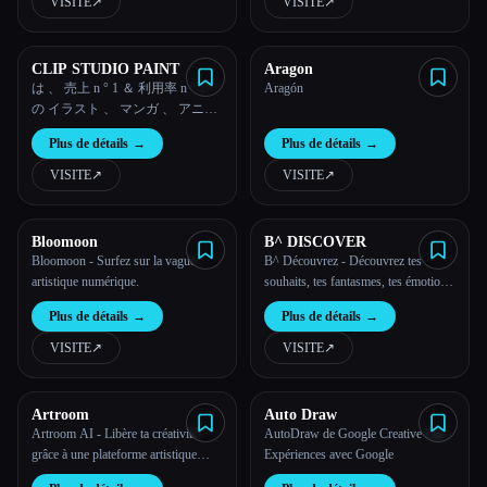
VISITE
↗︎
VISITE
↗︎
CLIP STUDIO PAINT
Aragon
は 、 売上 n ° 1 ＆ 利用率 n ° 1 *
Aragón
の イラスト 、 マンガ 、 アニメ
ーション 制作 アプリ。 みんな
Plus de détails
→
Plus de détails
→
使っ てる から 、 憧れ の 作風
も 再現 て て 、 ノウハウ も た
VISITE
↗︎
VISITE
↗︎
くさん
Bloomoon
B^ DISCOVER
Bloomoon - Surfez sur la vague
B^ Découvrez - Découvrez tes
artistique numérique.
souhaits, tes fantasmes, tes émotions,
tes rêves, ton journal intime, ta vie,
Plus de détails
→
Plus de détails
→
tes fantasmes dans IMAGEEES !
VISITE
↗︎
VISITE
↗︎
Artroom
Auto Draw
Artroom AI - Libère ta créativité
AutoDraw de Google Creative Lab -
grâce à une plateforme artistique
Expériences avec Google
basée sur l''IA de pointe