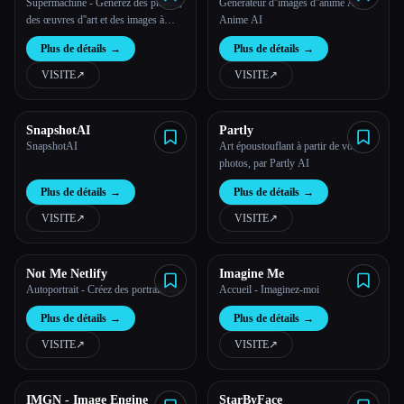
Supermachine - Générez des photos,
Générateur d''images d''anime AI -
des œuvres d''art et des images à
Anime AI
l''aide de l''IA
Plus de détails
→
Plus de détails
→
VISITE
↗︎
VISITE
↗︎
SnapshotAI
Partly
SnapshotAI
Art époustouflant à partir de vos
photos, par Partly AI
Esc
Plus de détails
→
Plus de détails
→
VISITE
↗︎
VISITE
↗︎
Not Me Netlify
Imagine Me
Autoportrait - Créez des portraits IA
Accueil - Imaginez-moi
Plus de détails
→
Plus de détails
→
VISITE
↗︎
VISITE
↗︎
IMGN - Image Engine
StarByFace