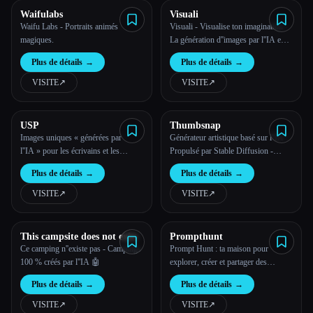
Waifulabs
Visuali
Waifu Labs - Portraits animés
Visuali - Visualise ton imagination -
magiques.
La génération d''images par l''IA en
toute simplicité
Plus de détails
→
Plus de détails
→
VISITE
↗︎
VISITE
↗︎
USP
Thumbsnap
Images uniques « générées par
Générateur artistique basé sur l''IA !
l''IA » pour les écrivains et les
Propulsé par Stable Diffusion -
créatifs
ThumbSnap - Hébergement gratuit
Plus de détails
→
Plus de détails
→
de photos et de vidéos
VISITE
↗︎
VISITE
↗︎
This campsite does not exist
Prompthunt
Ce camping n''existe pas - Campings
Prompt Hunt : ta maison pour
100 % créés par l''IA 🤖
explorer, créer et partager des
œuvres d''art basées sur l''IA
Plus de détails
→
Plus de détails
→
VISITE
↗︎
VISITE
↗︎