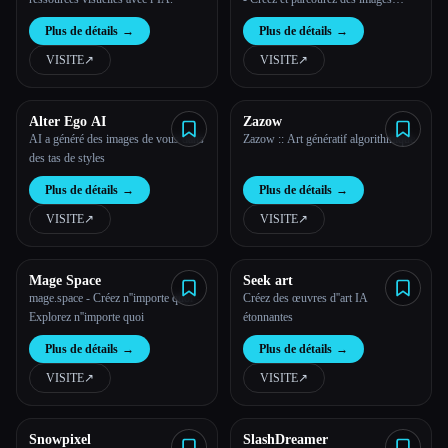
uniques et personnalisées avec
Plus de détails
→
Plus de détails
→
l''intelligence artificielle
VISITE
↗︎
VISITE
↗︎
Alter Ego AI
Zazow
AI a généré des images de vous dans
Zazow :: Art génératif algorithmique
des tas de styles
Plus de détails
→
Plus de détails
→
VISITE
↗︎
VISITE
↗︎
Mage Space
Seek art
mage.space - Créez n''importe quoi -
Créez des œuvres d''art IA
Explorez n''importe quoi
étonnantes
Plus de détails
→
Plus de détails
→
VISITE
↗︎
VISITE
↗︎
Snowpixel
SlashDreamer