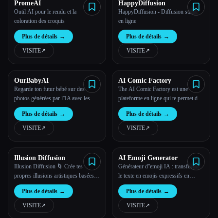
PromeAI
HappyDiffusion
Outil AI pour le rendu et la
HappyDiffusion - Diffusion stable
coloration des croquis
en ligne
Plus de détails
→
Plus de détails
→
VISITE
↗︎
VISITE
↗︎
OurBabyAI
AI Comic Factory
Regarde ton futur bébé sur des
The AI Comic Factory est une
photos générées par l''IA avec les
plateforme en ligne qui te permet de
photos des parents ou une
créer tes propres bandes dessinées à
Plus de détails
→
Plus de détails
→
échographie 4D
l''aide de l''IA.
VISITE
↗︎
VISITE
↗︎
Illusion Diffusion
AI Emoji Generator
Illusion Diffusion 🌀 Crée tes
Générateur d''emoji IA : transforme
propres illusions artistiques basées
le texte en emojis expressifs en
sur l''IA gratuitement en ligne
quelques secondes.
Plus de détails
→
Plus de détails
→
VISITE
↗︎
VISITE
↗︎