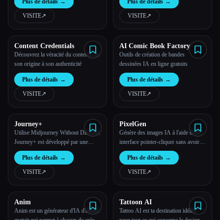
Plus de détails
→
Plus de détails
→
VISITE
↗︎
VISITE
↗︎
Content Credentials
AI Comic Book Factory
Découvrez la véracité du contenu, de
Outils de création de bandes
son origine à son authenticité
dessinées IA en ligne gratuits
Plus de détails
→
Plus de détails
→
VISITE
↗︎
VISITE
↗︎
Journey+
PixelGen
Utilise Midjourney Without Discord.
Génère des images IA à l'aide d'une
Journey+ est développé par une
interface pointer-cliquer sans avoir à
équipe de Halation, un studio de
écrire des instructions complexes.
Plus de détails
→
Plus de détails
→
capital-risque qui se concentre sur les
produits centrés sur le design.
VISITE
↗︎
VISITE
↗︎
Anim
Tattoon AI
Anim est un générateur d'IA d'anime
Tattoo AI est ta destination idéale