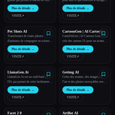
gratuit qui permet à chacun de créer
pour tout ce qui concerne le design
ses propres œuvres d'art d'anime
de tatouages !
Plus de détails
→
Plus de détails
→
basées sur l'IA. Il est facile de créer
de superbes dessins animés à l'aide
VISITE
↗︎
VISITE
↗︎
de nos outils d'intelligence artificielle.
Pet Shots AI
CartoonGen | AI Cartoon
Generator
Transformez de vraies photos
CartoOnGen | AI Cartoon Generator,
d'animaux de compagnie en scènes
crée des cartons IA pour un avatar
magiques grâce au générateur
avec du texte ou une image, dans le
Plus de détails
→
Plus de détails
→
d'images de PetShotSai
style Pixar.
VISITE
↗︎
VISITE
↗︎
LlamaGen.Ai
Getimg AI
LlamaGen.Ai est un outil basé sur
Créez des avatars, des images, de
l'IA qui permet de créer facilement
l''art et des photos incroyables avec la
des anime, des bandes dessinées et
puissance de l''IA.
Plus de détails
→
Plus de détails
→
des jeux. Il propose un large éventail
de fonctionnalités permettant de
VISITE
↗︎
VISITE
↗︎
générer des scènes de bandes
dessinées captivantes et des bandes
dessinées capt
Facet 2 0
ArtBot AI