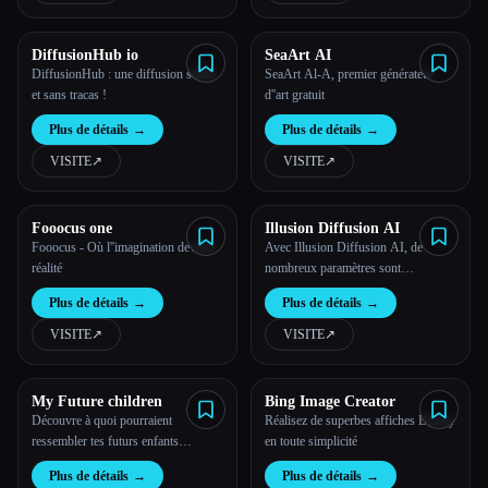
DiffusionHub io
SeaArt AI
DiffusionHub : une diffusion stable
SeaArt Al-A, premier générateur
et sans tracas !
d''art gratuit
Plus de détails
→
Plus de détails
→
VISITE
↗︎
VISITE
↗︎
Fooocus one
Illusion Diffusion AI
Fooocus - Où l''imagination devient
Avec Illusion Diffusion AI, de
réalité
nombreux paramètres sont
disponibles pour créer les
Plus de détails
→
Plus de détails
→
illustrations que tu souhaites
VISITE
↗︎
VISITE
↗︎
My Future children
Bing Image Creator
Découvre à quoi pourraient
Réalisez de superbes affiches Disney
ressembler tes futurs enfants
en toute simplicité
Télécharge les photos de deux
Plus de détails
→
Plus de détails
→
parents et génère la photo de ton