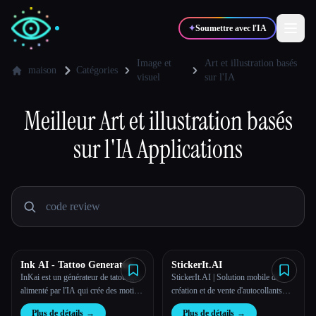
✦
Soumettre avec l'IA
Image et
Art et illustration basés
maison
Catégories
visuel
sur l'IA
✍️
🎨
Auteurs
Designers
Meilleur
Art et illustration basés
sur l'IA
Applications
💻
📈
Développeurs
Marketeurs
🎓
🎬
Étudiants
Créateurs
Ink AI - Tattoo Generator
StickerIt.AI
Blog
InKai est un générateur de tatouages
StickerIt.AI | Solution mobile de
alimenté par l'IA qui crée des motifs
création et de vente d'autocollants
de tatouage personnalisés en fonction
basée sur l'IA #1
Comparer les outils
Plus de détails
→
Plus de détails
→