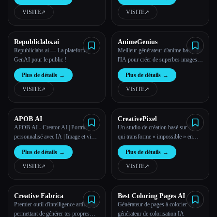
des saisies de l'utilisateur.
VISITE
↗︎
VISITE
↗︎
Toutes les catégories
À propos
Republiclabs.ai
AnimeGenius
Republiclabs.ai — La plateforme
Meilleur générateur d'anime basé sur
GenAI pour le public !
l'IA pour créer de superbes images
d'IA pour des spectateurs du monde
Plus de détails
→
Plus de détails
→
entier.
VISITE
↗︎
VISITE
↗︎
APOB AI
CreativePixel
APOB.AI - Creator AI | Portrait
Un studio de création basé sur l'IA
personnalisé avec IA | Image et vidéo
qui transforme « impossible » en
basées sur l'IA
« terminé » en quelques secondes.
Plus de détails
→
Plus de détails
→
VISITE
↗︎
VISITE
↗︎
Creative Fabrica
Best Coloring Pages AI
Premier outil d'intelligence artificielle
Générateur de pages à colorier IA et
permettant de générer tes propres
générateur de colorisation IA