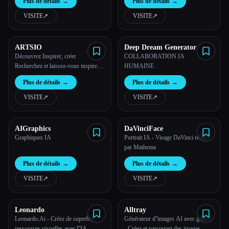
Plus de détails
→
Plus de détails
→
VISITE
↗︎
VISITE
↗︎
ARTSIO
Deep Dream Generator
Découvrez Inspirer, créer
COLLABORATION IA
Recherchez et laissez-vous inspirer
HUMAINE
par des millions d''images artistiques
Plus de détails
→
Plus de détails
→
provenant de Stable Diffusion,
Midjourney, DALL-E...
VISITE
↗︎
VISITE
↗︎
AIGraphics
DaVinciFace
Graphiques IA
Portrait IA - Visage DaVinci réalisé
par Mathema
Plus de détails
→
Plus de détails
→
VISITE
↗︎
VISITE
↗︎
Leonardo
Alltray
Leonardo.Ai - Créez de superbes
Générateur d''images AI avec galerie
ressources visuelles avec l''IA.
- Créez et parcourez des images