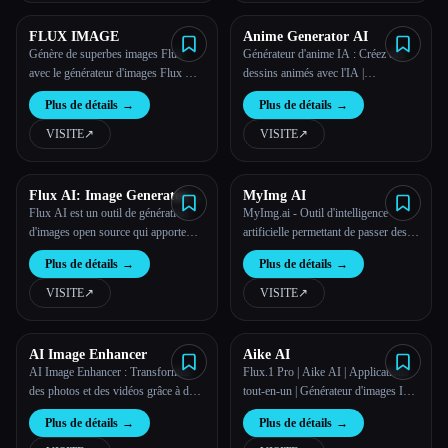
FLUX IMAGE
Anime Generator AI
Génère de superbes images Flux
Générateur d'anime IA : Créez des
avec le générateur d'images Flux AI.
dessins animés avec l'IA |
Notre générateur d'images Flux en
AnimeGenai.com Gratuit
Plus de détails
→
Plus de détails
→
ligne gratuit utilise une IA avancée
pour créer des œuvres d'art Flux
VISITE
↗︎
VISITE
↗︎
uniques. Essaie les modèles FLUX
Image et crée tes propres images
Flux dès maintenan
Flux AI: Image Generator
MyImg AI
With Flux.1
Flux AI est un outil de génération
MyImg.ai - Outil d'intelligence
d'images open source qui apporte
artificielle permettant de passer des
précision, complexité et réalisme
photos instantanées à des dessins
Plus de détails
→
Plus de détails
→
avec différentes options de modèles
animés et à des œuvres d'art animées
pour répondre à des besoins créatifs
VISITE
↗︎
VISITE
↗︎
variés.
AI Image Enhancer
Aike AI
AI Image Enhancer : Transformez
Flux.1 Pro | Aike AI | Applications
des photos et des vidéos grâce à des
tout-en-un | Générateur d'images IA
fonctionnalités avancées de dessin
en ligne gratuit
Plus de détails
→
Plus de détails
→
animé et d'amélioration