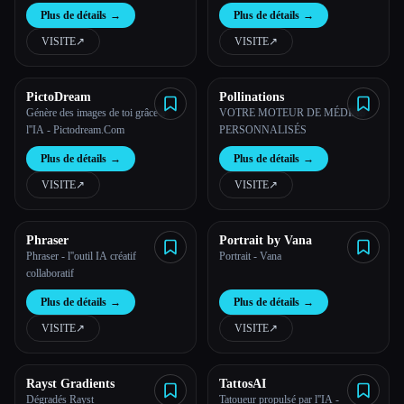
Plus de détails
→
Plus de détails
→
VISITE
↗︎
VISITE
↗︎
PictoDream
Pollinations
Génère des images de toi grâce à
VOTRE MOTEUR DE MÉDIAS
l''IA - Pictodream.Com
PERSONNALISÉS
Plus de détails
→
Plus de détails
→
VISITE
↗︎
VISITE
↗︎
Phraser
Portrait by Vana
Phraser - l''outil IA créatif
Portrait - Vana
collaboratif
Plus de détails
→
Plus de détails
→
VISITE
↗︎
VISITE
↗︎
Rayst Gradients
TattosAI
Dégradés Rayst
Tatoueur propulsé par l''IA -