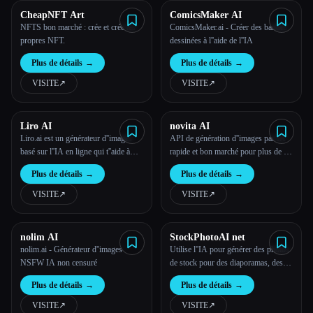
CheapNFT Art
ComicsMaker AI
NFTS bon marché : crée et crée tes
ComicsMaker.ai - Créer des bandes
propres NFT.
dessinées à l''aide de l''IA
Plus de détails
→
Plus de détails
→
VISITE
↗︎
VISITE
↗︎
Liro AI
novita AI
Liro.ai est un générateur d''images
API de génération d''images par IA
basé sur l''IA en ligne qui t''aide à
rapide et bon marché pour plus de 10
générer facilement tout ce que tu
000 modèles
Plus de détails
→
Plus de détails
→
peux imaginer en un seul clic.
VISITE
↗︎
VISITE
↗︎
nolim AI
StockPhotoAI net
nolim.ai - Générateur d''images
Utilise l''IA pour générer des photos
NSFW IA non censuré
de stock pour des diaporamas, des
sites Web ou des médias imprimés.
Plus de détails
→
Plus de détails
→
VISITE
↗︎
VISITE
↗︎