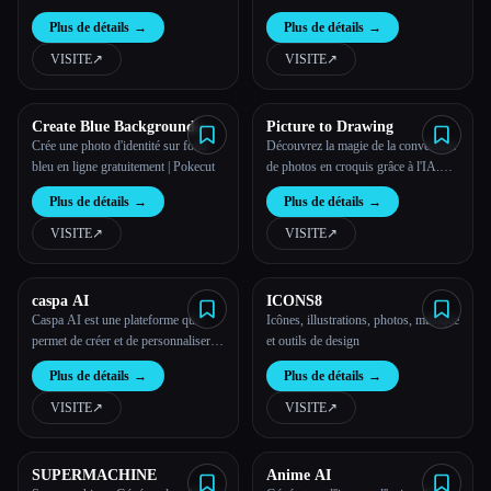
polices personnalisées et de les
Plus de détails
→
Plus de détails
→
télécharger au format installable sur
Mac et Windows
VISITE
↗︎
VISITE
↗︎
Create Blue Background
Picture to Drawing
Passport Photo with Pokecut
Crée une photo d'identité sur fond
Découvrez la magie de la conversion
bleu en ligne gratuitement | Pokecut
de photos en croquis grâce à l'IA.
Transforme n'importe quelle photo
Plus de détails
→
Plus de détails
→
en dessin avec un style artistique
authentique et une incroyable
VISITE
↗︎
VISITE
↗︎
préservation des détails.
caspa AI
ICONS8
Caspa AI est une plateforme qui
Icônes, illustrations, photos, musique
permet de créer et de personnaliser
et outils de design
des images d''IA en quelques
Plus de détails
→
Plus de détails
→
minutes
VISITE
↗︎
VISITE
↗︎
SUPERMACHINE
Anime AI