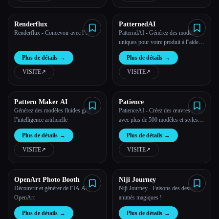
Renderflux
PatternedAI
Renderflux - Concevoir avec l''IA
PatterndAI - Générez des modèles
uniques pour votre produit à l''aide
de l''IA !
Plus de détails
→
Plus de détails
→
VISITE
↗︎
VISITE
↗︎
Pattern Maker AI
Patience
Générez des modèles fluides grâce à
PatienceAI - Créez des œuvres d''art
l''intelligence artificielle
avec plus de 500 modèles et styles
d''IA
Plus de détails
→
Plus de détails
→
VISITE
↗︎
VISITE
↗︎
OpenArt Photo Booth
Niji Journey
Découvrir et générer de l''IA Art -
Niji Journey - Faisons des dessins
OpenArt
animés magiques !
Plus de détails
→
Plus de détails
→