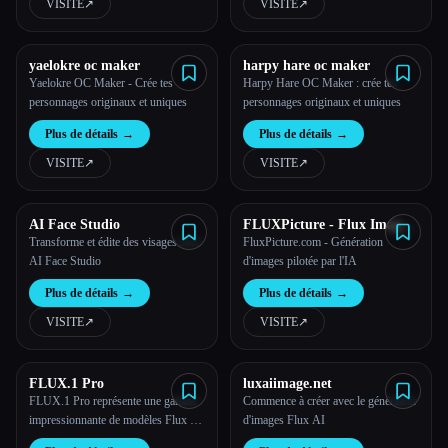
VISITE
↗︎
VISITE
↗︎
yaelokre oc maker
harpy hare oc maker
Yaelokre OC Maker - Crée tes
Harpy Hare OC Maker : crée tes
personnages originaux et uniques
personnages originaux et uniques
Plus de détails
→
Plus de détails
→
VISITE
↗︎
VISITE
↗︎
AI Face Studio
FLUXPicture - Flux Image
Genration
Transforme et édite des visages avec
FluxPicture.com - Génération
AI Face Studio
d'images pilotée par l'IA
Plus de détails
→
Plus de détails
→
VISITE
↗︎
VISITE
↗︎
FLUX.1 Pro
luxaiimage.net
FLUX.1 Pro représente une gamme
Commence à créer avec le générateur
impressionnante de modèles Flux AI
d'images Flux AI
développés par Black Forest Labs.