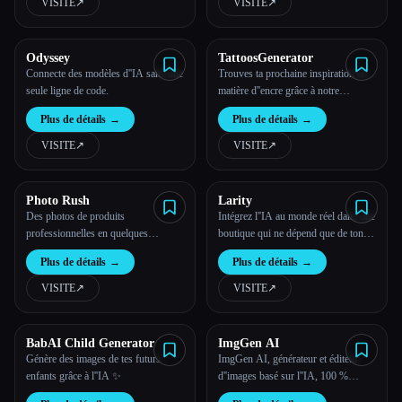
VISITE
↗︎
VISITE
↗︎
Odyssey
TattoosGenerator
Connecte des modèles d''IA sans une
Trouves ta prochaine inspiration en
seule ligne de code.
matière d''encre grâce à notre
générateur de tatouages alimenté par
Plus de détails
→
Plus de détails
→
l''IA.
VISITE
↗︎
VISITE
↗︎
Photo Rush
Larity
Des photos de produits
Intégrez l''IA au monde réel dans une
professionnelles en quelques
boutique qui ne dépend que de ton
minutes.
imagination
Plus de détails
→
Plus de détails
→
VISITE
↗︎
VISITE
↗︎
BabAI Child Generator
ImgGen AI
Génère des images de tes futurs
ImgGen AI, générateur et éditeur
enfants grâce à l''IA ✨
d''images basé sur l''IA, 100 %
gratuit