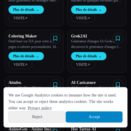
notre générateur de tatouages basé
murales en quelques secondes grâce
sur l'IA
à la puissance de l'IA
Plus de détails
→
Plus de détails
→
VISITE
↗︎
VISITE
↗︎
Coloring Maker
Grok2AI
Outil basé sur l'IA pour créer des
Générateur d'images IA Grok-2 :
pages à colorier personnalisées. Idéal
découvrez le générateur d'images IA
pour les enfants, les professeurs et
Grok-2, qui exploite le modèle
Plus de détails
→
Plus de détails
→
tous ceux qui aiment colorier.
avancé Flux AI pour la création
artistique de pointe basée sur l'IA.
VISITE
↗︎
VISITE
↗︎
Aitubo.
AI Caricature
LANGUE
Le modèle Flux d'Aitubo : une
AI Comic Factory - Génère ta bande
technologie révolutionnaire de
dessinée
We use Google Analytics cookies to measure how the site is used.
English
español
Français
Русский
简体中文
génération d'images
You can accept or reject these analytics cookies. The site works
Plus de détails
→
Plus de détails
→
Hindi
either way.
Privacy policy
.
VISITE
↗︎
VISITE
↗︎
Reject
Accept
Sign up
AnimeGen - Anime Image
Hot Tattoo AI