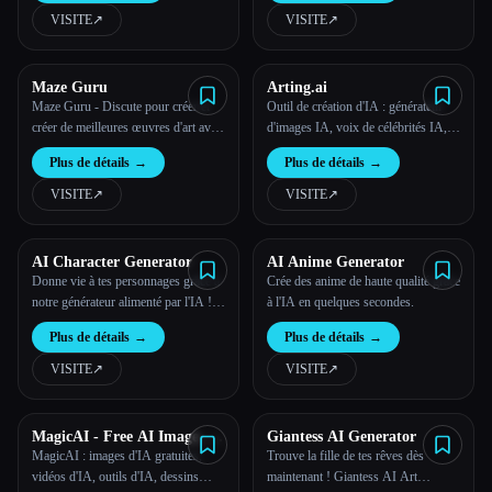
enfant en 30 secondes
VISITE
↗︎
VISITE
↗︎
Maze Guru
Arting.ai
Maze Guru - Discute pour créer et
Outil de création d'IA : générateur
créer de meilleures œuvres d'art avec
d'images IA, voix de célébrités IA,
meilleurs modèles
générateur vidéo IA
Plus de détails
→
Plus de détails
→
VISITE
↗︎
VISITE
↗︎
AI Character Generator
AI Anime Generator
Donne vie à tes personnages grâce à
Crée des anime de haute qualité grâce
notre générateur alimenté par l'IA !
à l'IA en quelques secondes.
Décris leur personnalité, leur
Plus de détails
→
Plus de détails
→
apparence et leurs compétences, et
notre système avancé créera des
VISITE
↗︎
VISITE
↗︎
images personnalisées représentant
ton personnage unique.
MagicAI - Free AI Image, AI
Giantess AI Generator
Video, AI Tools, Anime Art
MagicAI : images d'IA gratuites,
Trouve la fille de tes rêves dès
vidéos d'IA, outils d'IA, dessins
maintenant ! Giantess AI Art