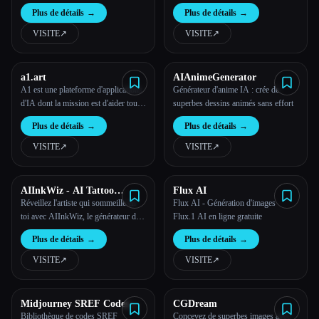
animés
propose une expérience fluide avec
Plus de détails
→
Plus de détails
→
des résultats de qualité
professionnelle.
VISITE
↗︎
VISITE
↗︎
a1.art
AIAnimeGenerator
A1 est une plateforme d'applications
Générateur d'anime IA : crée de
d'IA dont la mission est d'aider tout
superbes dessins animés sans effort
le monde à créer facilement des
Plus de détails
→
Plus de détails
→
applications artistiques basées sur
l'IA.
VISITE
↗︎
VISITE
↗︎
AIInkWiz - AI Tattoo
Flux AI
Generator
Réveillez l'artiste qui sommeille en
Flux AI - Génération d'images
toi avec AIInkWiz, le générateur de
Flux.1 AI en ligne gratuite
tatouages IA qui donne vie à tes
Plus de détails
→
Plus de détails
→
idées sous forme d'encre
époustouflante ! Crée, personnalise
VISITE
↗︎
VISITE
↗︎
et porte fièrement ton chef-d'œuvre
unique.
Midjourney SREF Codes
CGDream
Library and Guide for Style
Bibliothèque de codes SREF
Concevez de superbes images avec