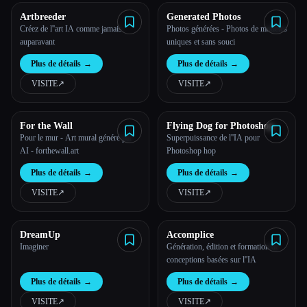
Artbreeder
Generated Photos
Créez de l''art IA comme jamais
Photos générées - Photos de modèles
auparavant
uniques et sans souci
Plus de détails
→
Plus de détails
→
VISITE
↗︎
VISITE
↗︎
For the Wall
Flying Dog for Photoshop
Pour le mur - Art mural généré par
Superpuissance de l''IA pour
AI - forthewall.art
Photoshop hop
Plus de détails
→
Plus de détails
→
VISITE
↗︎
VISITE
↗︎
DreamUp
Accomplice
Imaginer
Génération, édition et formation de
conceptions basées sur l''IA
Plus de détails
→
Plus de détails
→
VISITE
↗︎
VISITE
↗︎