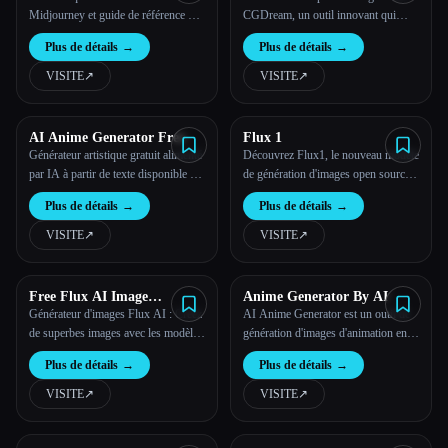
Reference
Midjourney et guide de référence de
CGDream, un outil innovant qui
style
intègre des modèles 3D et une
Plus de détails
→
Plus de détails
→
intelligence artificielle générative
pour un contrôle et une créativité
VISITE
↗︎
VISITE
↗︎
inégalés.
AI Anime Generator Free
Flux 1
Générateur artistique gratuit alimenté
Découvrez Flux1, le nouveau modèle
par IA à partir de texte disponible en
de génération d'images open source
ligne
de Based Labs, les créateurs de
Plus de détails
→
Plus de détails
→
Stable Diffusion.
VISITE
↗︎
VISITE
↗︎
Free Flux AI Image
Anime Generator By AI
Generator
Générateur d'images Flux AI : Créez
AI Anime Generator est un outil de
de superbes images avec les modèles
génération d'images d'animation en
Flux.1 | Flux AI Studio
ligne basé sur l'IA.
Plus de détails
→
Plus de détails
→
VISITE
↗︎
VISITE
↗︎