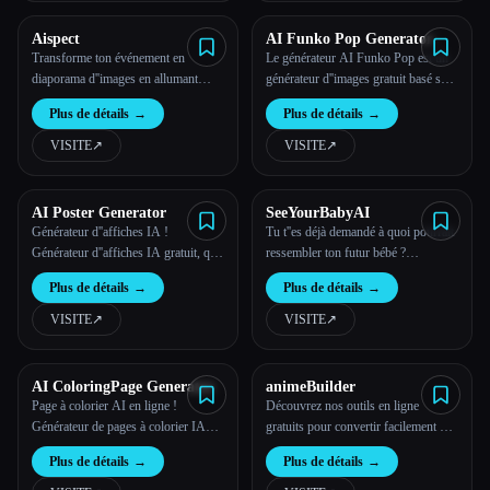
Aispect
AI Funko Pop Generator
Transforme ton événement en
Le générateur AI Funko Pop est un
diaporama d''images en allumant
générateur d''images gratuit basé sur
simplement ton micro.
l''intelligence artificielle.
Plus de détails
→
Plus de détails
→
VISITE
↗︎
VISITE
↗︎
AI Poster Generator
SeeYourBabyAI
Générateur d''affiches IA !
Tu t''es déjà demandé à quoi pourrait
Générateur d''affiches IA gratuit, qui
ressembler ton futur bébé ?
génère des affiches à partir de mots
Maintenant, tu n''en as plus besoin,
Plus de détails
→
Plus de détails
→
rapides grâce à l''IA
tu peux le voir !
VISITE
↗︎
VISITE
↗︎
AI ColoringPage Generator
animeBuilder
Page à colorier AI en ligne !
Découvrez nos outils en ligne
Générateur de pages à colorier IA
gratuits pour convertir facilement des
gratuit, il génère des pages à colorier
photos en anime et générer des
Plus de détails
→
Plus de détails
→
à partir de mots rapides grâce à l''IA.
images artistiques à partir de texte.
Laisse libre cours à ta créativité !