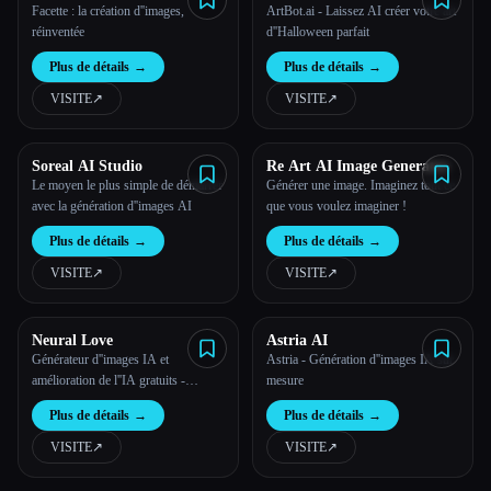
Facette : la création d''images,
ArtBot.ai - Laissez AI créer votre art
réinventée
d''Halloween parfait
Plus de détails
→
Plus de détails
→
VISITE
↗︎
VISITE
↗︎
Soreal AI Studio
Re Art AI Image Generator
Le moyen le plus simple de démarrer
Générer une image. Imaginez tout ce
avec la génération d''images AI
que vous voulez imaginer !
Plus de détails
→
Plus de détails
→
VISITE
↗︎
VISITE
↗︎
Neural Love
Astria AI
Générateur d''images IA et
Astria - Génération d''images IA sur
amélioration de l''IA gratuits -
mesure
Neural.Love
Plus de détails
→
Plus de détails
→
VISITE
↗︎
VISITE
↗︎