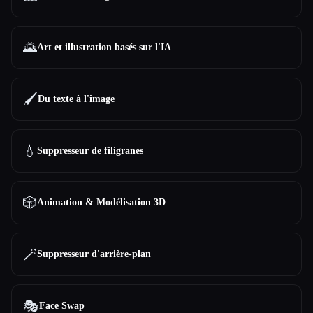
🌄
Art et illustration basés sur l'IA
🖌️
Du texte à l'image
💧
Suppresseur de filigranes
🎲
Animation & Modélisation 3D
🪄
Suppresseur d'arrière-plan
🎭
Face Swap