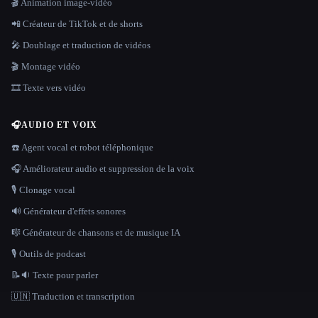
🎬 Animation image-vidéo
📲 Créateur de TikTok et de shorts
🎤 Doublage et traduction de vidéos
🎬 Montage vidéo
🎞️ Texte vers vidéo
🎧
AUDIO ET VOIX
☎️ Agent vocal et robot téléphonique
🎧 Améliorateur audio et suppression de la voix
🎙️ Clonage vocal
🔊 Générateur d'effets sonores
🎼 Générateur de chansons et de musique IA
🎙️ Outils de podcast
📝🔉 Texte pour parler
🇺🇳 Traduction et transcription