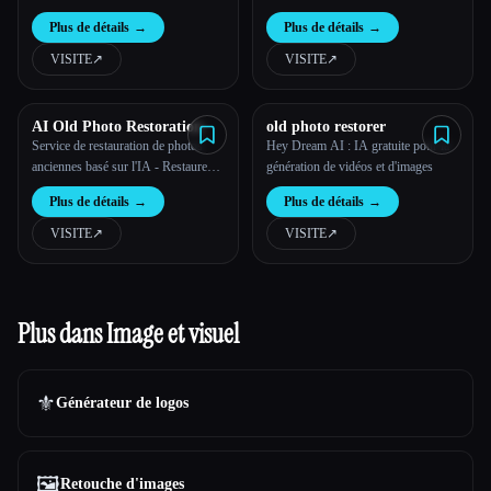
Plus de détails
→
Plus de détails
→
VISITE
↗︎
VISITE
↗︎
AI Old Photo Restoration
old photo restorer
Service de restauration de photos
Hey Dream AI : IA gratuite pour la
anciennes basé sur l'IA - Restaurez
génération de vidéos et d'images
instantanément des photos anciennes
Plus de détails
→
Plus de détails
→
en ligne
VISITE
↗︎
VISITE
↗︎
Plus dans Image et visuel
⚜️
Générateur de logos
🖼️
Retouche d'images