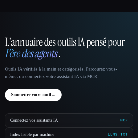
L'annuaire des outils IA pensé pour
That AI Collection
l'ère des agents
.
Outils IA vérifiés à la main et catégorisés. Parcourez vous-
même, ou connectez votre assistant IA via MCP.
Soumettre votre outil
→
Connectez vos assistants IA
MCP
Index lisible par machine
LLMS.TXT