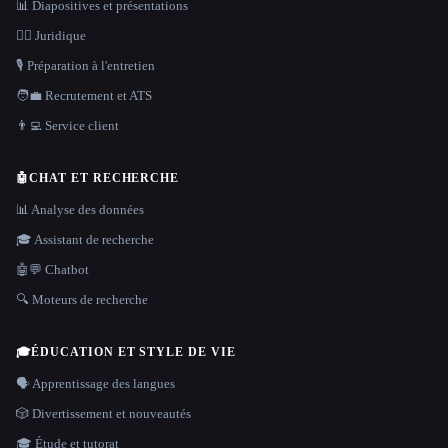
📊 Diapositives et présentations
👩‍⚖️ Juridique
🎙️ Préparation à l'entretien
🧑‍💼 Recrutement et ATS
👨‍💻 Service client
🤖
CHAT ET RECHERCHE
📊 Analyse des données
🎓 Assistant de recherche
🤖💬 Chatbot
🔍 Moteurs de recherche
🎓
ÉDUCATION ET STYLE DE VIE
🗣️ Apprentissage des langues
🎲 Divertissement et nouveautés
🎓 Étude et tutorat