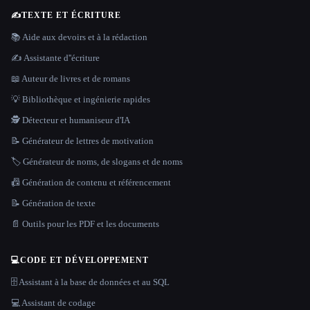
✍️
TEXTE ET ÉCRITURE
📚 Aide aux devoirs et à la rédaction
✍️ Assistante d''écriture
📖 Auteur de livres et de romans
💡 Bibliothèque et ingénierie rapides
🕵️ Détecteur et humaniseur d'IA
📝 Générateur de lettres de motivation
🏷️ Générateur de noms, de slogans et de noms
📠 Génération de contenu et référencement
📝 Génération de texte
📄 Outils pour les PDF et les documents
💻
CODE ET DÉVELOPPEMENT
🗄️ Assistant à la base de données et au SQL
💻 Assistant de codage