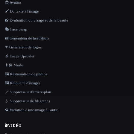
😎 Avatars
🖌️ Du texte à l'image
📸 Évaluation du visage et de la beauté
🎭 Face Swap
🪪 Générateur de headshots
⚜️ Générateur de logos
🔬 Image Upscaler
👩‍🎤 Mode
🖼️ Restauration de photos
🖼️ Retouche d'images
🪄 Suppresseur d'arrière-plan
💧 Suppresseur de filigranes
🔁 Variation d'une image à l'autre
🎬
VIDÉO