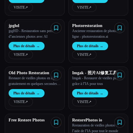
VISITE
↗︎
VISITE
↗︎
Toutes les catégories
À propos
jpghd
Photorestoration
jpgHD - Restauration sans perte
Ancienne restauration de photos en
d''anciennes photos avec AI
ligne - photorestoration.ai
Plus de détails
→
Plus de détails
→
VISITE
↗︎
VISITE
↗︎
Old Photo Restoration
Imgak - 照片AI修复工具
Restaure de vieilles photos en ligne
Imgak - Restaurer de vieilles photos
gratuitement en quelques secondes
grâce à l''IA pour tous
grâce à l''IA
Plus de détails
→
Plus de détails
→
VISITE
↗︎
VISITE
↗︎
Esc
Free Restore Photos
RestorePhotos io
Restauration de vieilles photos à
l''aide de l''IA pour tout le monde