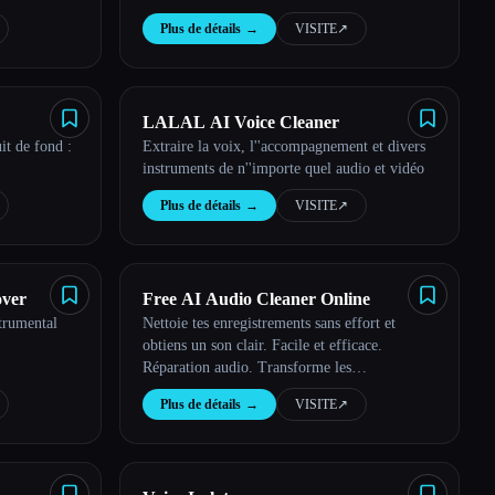
Plus de détails
→
VISITE
↗︎
LALAL AI Voice Cleaner
it de fond :
Extraire la voix, l''accompagnement et divers
instruments de n''importe quel audio et vidéo
Plus de détails
→
VISITE
↗︎
over
Free AI Audio Cleaner Online
strumental
Nettoie tes enregistrements sans effort et
obtiens un son clair. Facile et efficace.
Réparation audio. Transforme les
enregistrements avec AI Audio Cleaner.
Plus de détails
→
VISITE
↗︎
Réduction du bruit en temps réel et clarté
vocale.