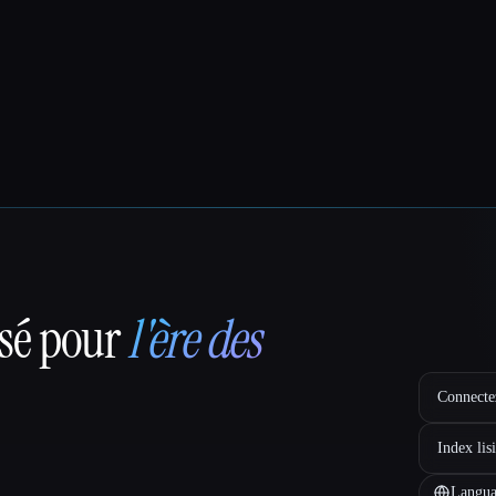
nsé pour
l'ère des
Connectez
Index lis
Langua