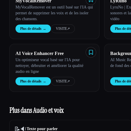
MyVocalRemover
LyRuno
MyVocalRemover est un outil basé sur l'IA qui
LyruNo | Extr
permet de supprimer les voix et de les isoler
sonores et l
des chansons.
vidéo
Plus de détails
→
VISITE
↗︎
Plus de dét
AI Voice Enhancer Free
Backgrou
Un optimiseur vocal basé sur l'IA pour
AI Music Re
nettoyer, débruiter et améliorer la qualité
de fond des 
audio en ligne
Plus de détails
→
VISITE
↗︎
Plus de dét
Plus dans Audio et voix
📝🔉
Texte pour parler