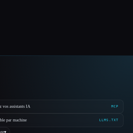
 vos assistants IA
MCP
ible par machine
LLMS.TXT
ge
▾