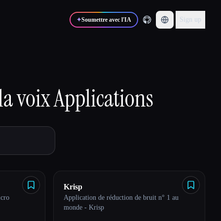
Sign up
✦
Soumettre avec l'IA
la voix
Applications
Krisp
icro
Application de réduction de bruit n° 1 au
monde - Krisp