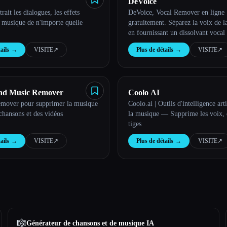
DeVoice
ait les dialogues, les effets
DeVoice, Vocal Remover en ligne
a musique de n'importe quelle
gratuitement. Séparez la voix de l
en fournissant un dissolvant vocal
qualité en ligne gratuitement et un
ails
→
VISITE
↗︎
Plus de détails
→
VISITE
↗︎
IA doté d'une puissante IA.
nd Music Remover
Coolo AI
mover pour supprimer la musique
Coolo.ai | Outils d'intelligence art
chansons et des vidéos
la musique — Supprime les voix, d
tiges
ails
→
VISITE
↗︎
Plus de détails
→
VISITE
↗︎
🎼
Générateur de chansons et de musique IA