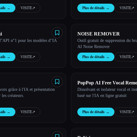
ails
→
VISITE
↗︎
Plus de détails
→
VISITE
↗︎
i
NOISE REMOVER
''API n°1 pour les modèles d''IA
Outil gratuit de suppression du bru
AI Noise Remover
ails
→
VISITE
↗︎
Plus de détails
→
VISITE
↗︎
PopPop AI Free Vocal Rem
voix grâce à l'IA et présentation
Dissolvant et isolateur vocal et in
 les créateurs.
basé sur l'IA en ligne gratuit
ails
→
VISITE
↗︎
Plus de détails
→
VISITE
↗︎