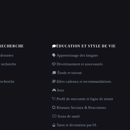
 RECHERCHE
🎓
ÉDUCATION ET STYLE DE VIE
 données
🗣️ Apprentissage des langues
e recherche
🎲 Divertissement et nouveautés
🎓 Étude et tutorat
recherche
🎁 Idées cadeaux et recommandations
🎮 Jeux
💘 Profil de rencontre et ligne de retrait
💞 Réseaux Sociaux & Rencontres
👩‍⚕️ Soins de santé
🔮 Tarot et divination par IA