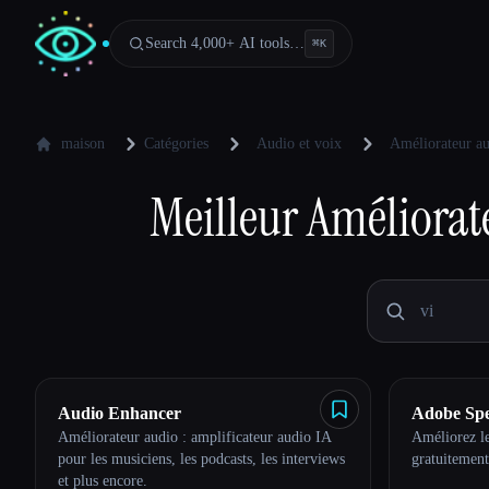
Search 4,000+ AI tools…
⌘
K
maison
Catégories
Audio et voix
Améliorateur au
Meilleur
Améliorate
Audio Enhancer
Adobe Sp
Améliorateur audio : amplificateur audio IA
Améliorez l
pour les musiciens, les podcasts, les interviews
gratuitement
et plus encore.