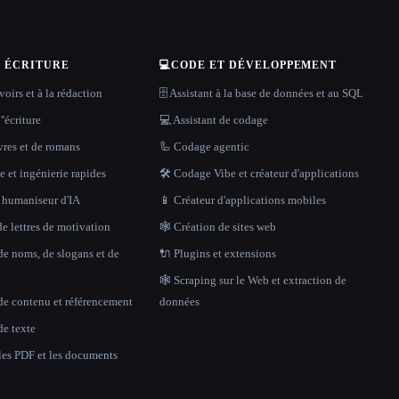
T ÉCRITURE
💻
CODE ET DÉVELOPPEMENT
oirs et à la rédaction
🗄️ Assistant à la base de données et au SQL
''écriture
💻 Assistant de codage
vres et de romans
🦾 Codage agentic
 et ingénierie rapides
🛠️ Codage Vibe et créateur d'applications
t humaniseur d'IA
📱 Créateur d'applications mobiles
e lettres de motivation
🕸 Création de sites web
de noms, de slogans et de
🔌 Plugins et extensions
🕸️ Scraping sur le Web et extraction de
de contenu et référencement
données
de texte
 les PDF et les documents