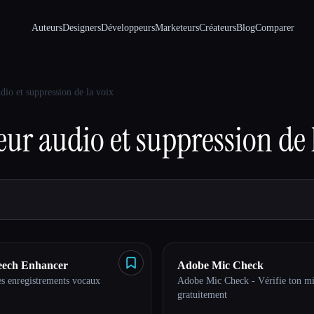
Auteurs
Designers
Développeurs
Marketeurs
Créateurs
Blog
Comparer
dio et suppression de la voix
ur audio et suppression de 
eech Enhancer
Adobe Mic Check
es enregistrements vocaux
Adobe Mic Check - Vérifie ton m
gratuitement