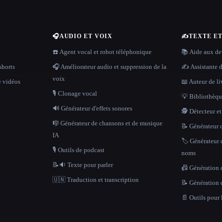
🎧
AUDIO ET VOIX
✍️
TEXTE E
☎️ Agent vocal et robot téléphonique
📚 Aide aux dev
shorts
🎧 Améliorateur audio et suppression de la
✍️ Assistante d
voix
e vidéos
📖 Auteur de li
🎙️ Clonage vocal
💡 Bibliothèque
🔊 Générateur d'effets sonores
🕵️ Détecteur e
🎼 Générateur de chansons et de musique
📝 Générateur d
IA
🏷️ Générateur 
🎙️ Outils de podcast
noms
📝🔉 Texte pour parler
📠 Génération 
🇺🇳 Traduction et transcription
📝 Génération 
📄 Outils pour