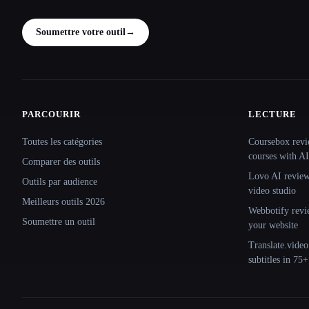
Soumettre votre outil
→
PARCOURIR
LECTURE
Site navigation
Toutes les catégories
Coursebox revi
courses with AI
Comparer des outils
Lovo AI review:
Outils par audience
video studio
Meilleurs outils 2026
Webbotify revi
Soumettre un outil
your website
Translate.video
subtitles in 75