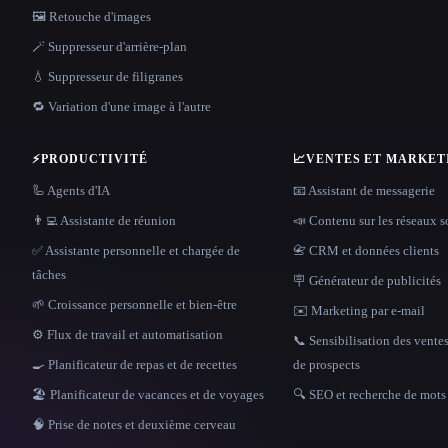
🖼️ Retouche d'images
🪄 Suppresseur d'arrière-plan
💧 Suppresseur de filigranes
🔁 Variation d'une image à l'autre
⚡
PRODUCTIVITÉ
📈
VENTES ET MARKET
🦾 Agents d'IA
📧 Assistant de messagerie
👨‍💻 Assistante de réunion
📣 Contenu sur les réseaux 
✅ Assistante personnelle et chargée de
📇 CRM et données clients
tâches
🪧 Générateur de publicités
🌱 Croissance personnelle et bien-être
✉️ Marketing par e-mail
⚙️ Flux de travail et automatisation
📞 Sensibilisation des ventes
🍳 Planificateur de repas et de recettes
de prospects
🏖 Planificateur de vacances et de voyages
🔍 SEO et recherche de mots 
🧠 Prise de notes et deuxième cerveau