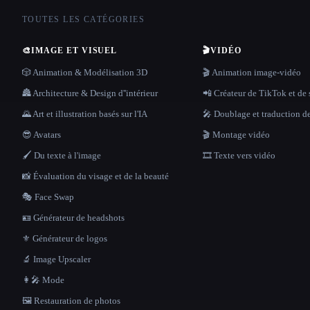
TOUTES LES CATÉGORIES
🎨
IMAGE ET VISUEL
🎬
VIDÉO
🎲 Animation & Modélisation 3D
🎬 Animation image-vidéo
🏯 Architecture & Design d''intérieur
📲 Créateur de TikTok et de 
🌄 Art et illustration basés sur l'IA
🎤 Doublage et traduction d
😎 Avatars
🎬 Montage vidéo
🖌️ Du texte à l'image
🎞️ Texte vers vidéo
📸 Évaluation du visage et de la beauté
🎭 Face Swap
🪪 Générateur de headshots
⚜️ Générateur de logos
🔬 Image Upscaler
👩‍🎤 Mode
🖼️ Restauration de photos