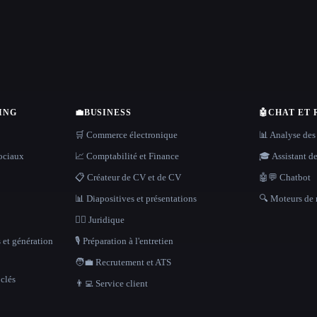
ING
💼
BUSINESS
🤖
CHAT ET
🛒 Commerce électronique
📊 Analyse des
sociaux
📈 Comptabilité et Finance
🎓 Assistant d
📋 Créateur de CV et de CV
🤖💬 Chatbot
📊 Diapositives et présentations
🔍 Moteurs de 
👩‍⚖️ Juridique
 et génération
🎙️ Préparation à l'entretien
🧑‍💼 Recrutement et ATS
clés
👨‍💻 Service client