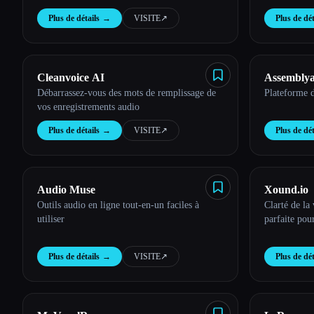
Esc
Plus de détails
→
VISITE
↗︎
Plus de dét
Cleanvoice AI
Assemblya
Débarrassez-vous des mots de remplissage de
Plateforme d
vos enregistrements audio
Plus de détails
→
VISITE
↗︎
Plus de dét
Audio Muse
Xound.io
Outils audio en ligne tout-en-un faciles à
Clarté de la 
utiliser
parfaite pour
Plus de détails
→
VISITE
↗︎
Plus de dét