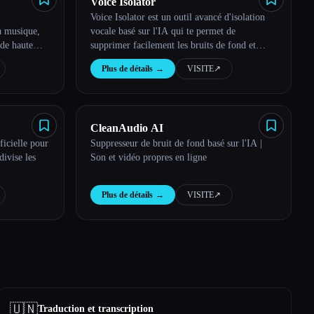
Voice Isolator
Voice Isolator est un outil avancé d'isolation
a musique,
vocale basé sur l'IA qui te permet de
 de haute
supprimer facilement les bruits de fond et
 répartiteur
d'extraire des voix claires de n'importe quel
Plus de détails
→
VISITE
↗︎
fichier audio.
CleanAudio AI
ificielle pour
Suppresseur de bruit de fond basé sur l'IA |
ivise les
Son et vidéo propres en ligne
Plus de détails
→
VISITE
↗︎
🇺🇳
Traduction et transcription