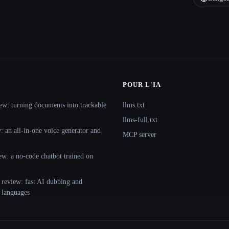
POUR L'IA
ew: turning documents into trackable
llms.txt
llms-full.txt
 an all-in-one voice generator and
MCP server
ew: a no-code chatbot trained on
 review: fast AI dubbing and
+ languages