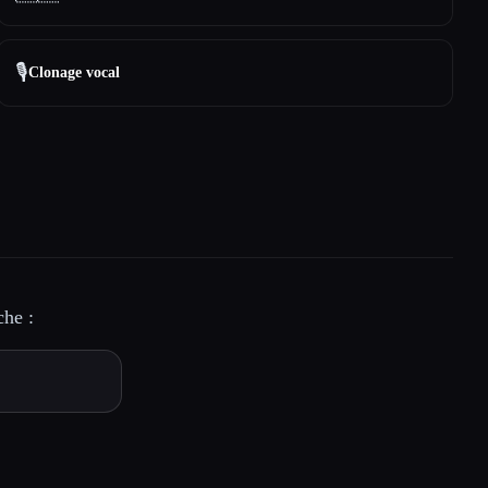
🎙️
Clonage vocal
che :