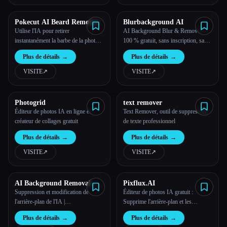
Pokecut AI Beard Remover
Blurbackground AI
Utilise l'IA pour retirer
AI Background Blur & Remove —
instantanément la barbe de la photo.
100 % gratuit, sans inscription, sans
Obtenir une apparence propre en
publicité | Blurbackground AI
Plus de détails
→
Plus de détails
→
toute simplicité
VISITE
↗︎
VISITE
↗︎
Photogrid
text remover
Éditeur de photos IA en ligne et
Text Remover, outil de suppression
créateur de collages gratuit
de texte professionnel
Plus de détails
→
Plus de détails
→
VISITE
↗︎
VISITE
↗︎
AI Background Removal &
Pixflux.AI
Change |
Suppression et modification de
Éditeur de photos IA gratuit :
aichangebackground
l'arrière-plan de l'IA |
Supprime l'arrière-plan et les
aichangebackground
filigranes | Pixflux.AI
Plus de détails
→
Plus de détails
→