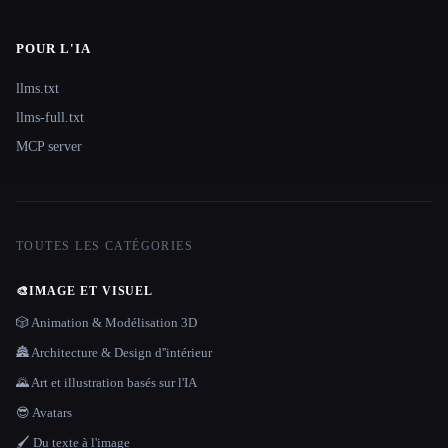
POUR L'IA
llms.txt
llms-full.txt
MCP server
TOUTES LES CATÉGORIES
🎨
IMAGE ET VISUEL
🎲 Animation & Modélisation 3D
🏯 Architecture & Design d''intérieur
🌄 Art et illustration basés sur l'IA
😎 Avatars
🖌️ Du texte à l'image