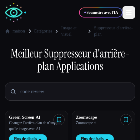
✦
Soumettre avec l'IA
Image et
Suppresseur d'arrière-
maison
Catégories
visuel
plan
✍️
🎨
Auteurs
Designers
Meilleur
Suppresseur d'arrière-
plan
Applications
💻
📈
Développeurs
Marketeurs
🎓
🎬
Étudiants
Créateurs
Green Screen AI
Zoomscape
Blog
Changez l''arrière-plan de n''importe
Zoomscape.ai
quelle image avec AI.
Comparer les outils
Plus de détails
→
Plus de détails
→