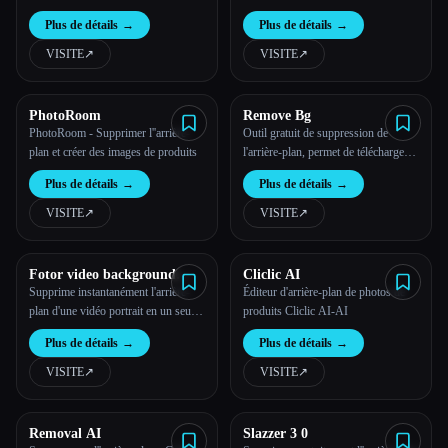
sécurisée et gratuite
Plus de détails
→
Plus de détails
→
VISITE
↗︎
VISITE
↗︎
Esc
PhotoRoom
Remove Bg
PhotoRoom - Supprimer l''arrière-
Outil gratuit de suppression de
plan et créer des images de produits
l'arrière-plan, permet de télécharger
les résultats de découpe.
Plus de détails
→
Plus de détails
→
VISITE
↗︎
VISITE
↗︎
Fotor video background
Cliclic AI
remover
Supprime instantanément l'arrière-
Éditeur d'arrière-plan de photos de
plan d'une vidéo portrait en un seul
produits Cliclic AI-AI
clic. 100 % automatiquement et
Plus de détails
→
Plus de détails
→
compatible avec l'IA !
VISITE
↗︎
VISITE
↗︎
Removal AI
Slazzer 3 0