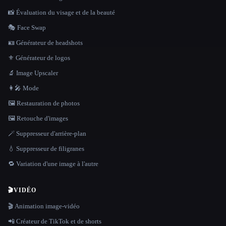
📸 Évaluation du visage et de la beauté
🎭 Face Swap
🪪 Générateur de headshots
⚜️ Générateur de logos
🔬 Image Upscaler
👩‍🎤 Mode
🖼️ Restauration de photos
🖼️ Retouche d'images
🪄 Suppresseur d'arrière-plan
💧 Suppresseur de filigranes
🔁 Variation d'une image à l'autre
🎬
VIDÉO
🎬 Animation image-vidéo
📲 Créateur de TikTok et de shorts