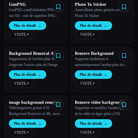
GenPNG
Photo To Sticker
GenPNG.com|Générateur PNG basé
Autocollants photo générés avec AI-
sur l'IA : crée de superbes PNG
Photo To Sticker
transparents en ligne
Plus de détails
→
Plus de détails
→
VISITE
↗︎
VISITE
↗︎
Background Removal AI
Remove Background
Suppression de l'arrière-plan AI -
Supprime facilement et
Supprime l'arrière-plan de l'image en
automatiquement l'arrière-plan de tes
ligne gratuitement.
photos, en quelques secondes.
Plus de détails
→
Plus de détails
→
VISITE
↗︎
VISITE
↗︎
image background remover
Remove video background
Téléchargement gratuit d'AI
Supprimer et modifier l'arrière-plan
Background Remover en 4K, aucune
de la vidéo en ligne grâce à l'IA
inscription requise
Plus de détails
→
Plus de détails
→
VISITE
↗︎
VISITE
↗︎