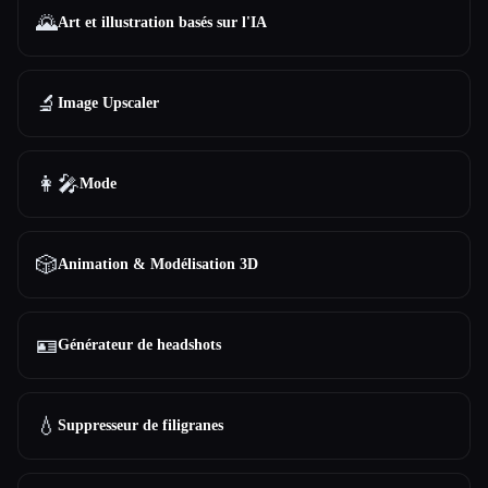
🌄
Art et illustration basés sur l'IA
🔬
Image Upscaler
👩‍🎤
Mode
🎲
Animation & Modélisation 3D
🪪
Générateur de headshots
💧
Suppresseur de filigranes