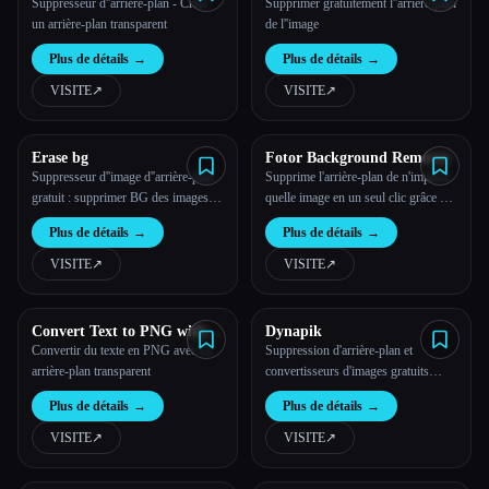
Suppresseur d''arrière-plan - Créer
Supprimer gratuitement l''arrière-plan
un arrière-plan transparent
de l''image
Plus de détails
→
Plus de détails
→
VISITE
↗︎
VISITE
↗︎
Erase bg
Fotor Background Remover
Suppresseur d''image d''arrière-plan
Supprime l'arrière-plan de n'importe
gratuit : supprimer BG des images
quelle image en un seul clic grâce à
HD en ligne - Erase.bg
l'outil de suppression d'arrière-plan
Plus de détails
→
Plus de détails
→
Fotor AI. Créez des arrière-plans
transparents instantanément et
VISITE
↗︎
VISITE
↗︎
gratuitement !
Convert Text to PNG with
Dynapik
Transparent Backgrounds
Convertir du texte en PNG avec un
Suppression d'arrière-plan et
arrière-plan transparent
convertisseurs d'images gratuits
alimentés par l'IA
Plus de détails
→
Plus de détails
→
VISITE
↗︎
VISITE
↗︎