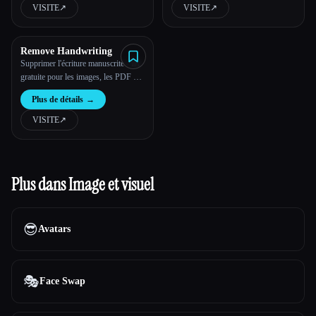
VISITE
↗︎
VISITE
↗︎
Remove Handwriting
Supprimer l'écriture manuscrite - IA
gratuite pour les images, les PDF et
les documents numérisés
Plus de détails
→
VISITE
↗︎
Plus dans Image et visuel
😎
Avatars
🎭
Face Swap