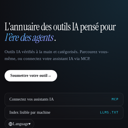
L'annuaire des outils IA pensé pour
That AI Collection
l'ère des agents
.
Outils IA vérifiés à la main et catégorisés. Parcourez vous-
même, ou connectez votre assistant IA via MCP.
Soumettre votre outil
→
Connectez vos assistants IA
MCP
Index lisible par machine
LLMS.TXT
Language
▾