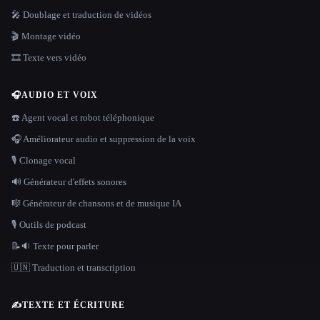
🎤 Doublage et traduction de vidéos
🎬 Montage vidéo
🎞️ Texte vers vidéo
🎧
AUDIO ET VOIX
☎️ Agent vocal et robot téléphonique
🎧 Améliorateur audio et suppression de la voix
🎙️ Clonage vocal
🔊 Générateur d'effets sonores
🎼 Générateur de chansons et de musique IA
🎙️ Outils de podcast
📝🔉 Texte pour parler
🇺🇳 Traduction et transcription
✍️
TEXTE ET ÉCRITURE