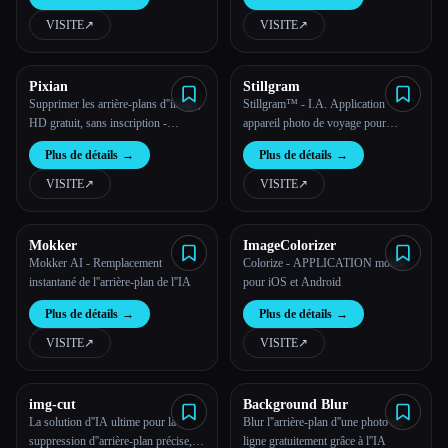
VISITE
↗︎
VISITE
↗︎
Toutes les catégories
À propos
Pixian
Stillgram
Supprimer les arrière-plans d''image,
Stillgram™ - I.A. Application
HD gratuit, sans inscription -
appareil photo de voyage pour
Pixian.AI
iPhone®
Plus de détails
→
Plus de détails
→
VISITE
↗︎
VISITE
↗︎
Mokker
ImageColorizer
Mokker AI - Remplacement
Colorize - APPLICATION mobile
instantané de l''arrière-plan de l''IA
pour iOS et Android
Plus de détails
→
Plus de détails
→
VISITE
↗︎
VISITE
↗︎
img-cut
Background Blur
La solution d''IA ultime pour la
Blur l''arrière-plan d''une photo en
suppression d''arrière-plan précise,
ligne gratuitement grâce à l''IA