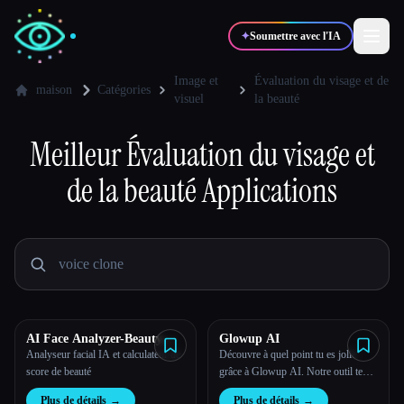
✦
Soumettre avec l'IA
Image et
Évaluation du visage et de
maison
Catégories
visuel
la beauté
✍️
🎨
Auteurs
Designers
Meilleur
Évaluation du visage et
de la beauté
Applications
💻
📈
Développeurs
Marketeurs
🎓
🎬
Étudiants
Créateurs
AI Face Analyzer-Beauty
Glowup AI
Blog
Score Calculator
Analyseur facial IA et calculateur de
Découvre à quel point tu es jolie
score de beauté
grâce à Glowup AI. Notre outil te
sert de guide de beauté personnalisé
Comparer les outils
Plus de détails
→
Plus de détails
→