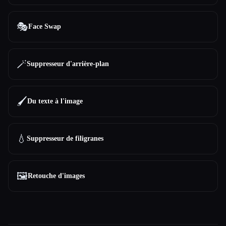
🎭
Face Swap
🪄
Suppresseur d'arrière-plan
🖌️
Du texte à l'image
💧
Suppresseur de filigranes
🖼️
Retouche d'images