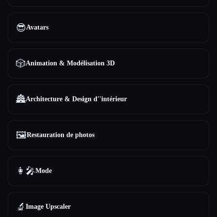
😎
Avatars
🎲
Animation & Modélisation 3D
🏯
Architecture & Design d''intérieur
🖼️
Restauration de photos
👩‍🎤
Mode
🔬
Image Upscaler