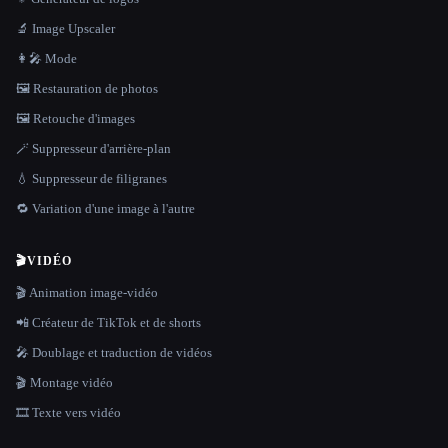
🔬 Image Upscaler
👩‍🎤 Mode
🖼️ Restauration de photos
🖼️ Retouche d'images
🪄 Suppresseur d'arrière-plan
💧 Suppresseur de filigranes
🔁 Variation d'une image à l'autre
🎬
VIDÉO
🎬 Animation image-vidéo
📲 Créateur de TikTok et de shorts
🎤 Doublage et traduction de vidéos
🎬 Montage vidéo
🎞️ Texte vers vidéo