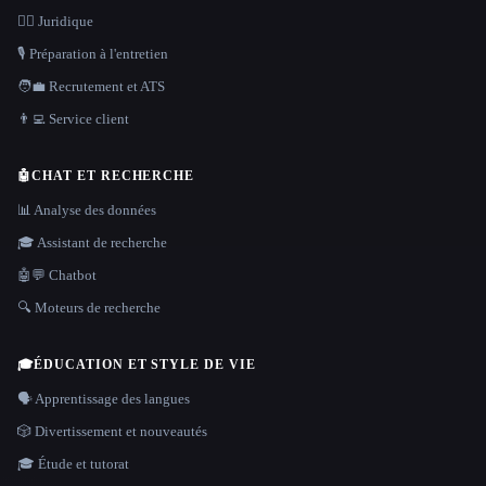
👩‍⚖️ Juridique
🎙️ Préparation à l'entretien
🧑‍💼 Recrutement et ATS
👨‍💻 Service client
🤖
CHAT ET RECHERCHE
📊 Analyse des données
🎓 Assistant de recherche
🤖💬 Chatbot
🔍 Moteurs de recherche
🎓
ÉDUCATION ET STYLE DE VIE
🗣️ Apprentissage des langues
🎲 Divertissement et nouveautés
🎓 Étude et tutorat