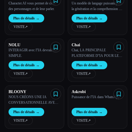
Character.AI vous permet de créer
Un modèle de langage puissant pour
des personnages et de leur parler.
la génération et la compréhension de
texte
Plus de détails
→
Plus de détails
→
VISITE
↗︎
VISITE
↗︎
NOLU
Chai
INTERAGIR avec l''IA devrait être
Chai, LA PRINCIPALE
SIMPLE.
PLATEFORME D''IA POUR LE
CHAT.
Plus de détails
→
Plus de détails
→
VISITE
↗︎
VISITE
↗︎
BLOONY
Askrobi
NOUS CRÉONS UNE IA
Puissance de l''IA dans WhatsApp
CONVERSATIONNELLE AVEC
LAQUELLE LES GENS
Plus de détails
→
Plus de détails
→
INTERAGISSENT
ÉMOTIONNELLEMENT
VISITE
↗︎
VISITE
↗︎