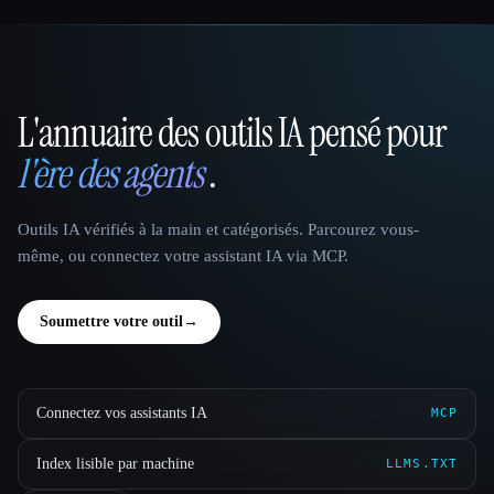
L'annuaire des outils IA pensé pour
That AI Collection
l'ère des agents
.
Outils IA vérifiés à la main et catégorisés. Parcourez vous-
même, ou connectez votre assistant IA via MCP.
Soumettre votre outil
→
Connectez vos assistants IA
MCP
Index lisible par machine
LLMS.TXT