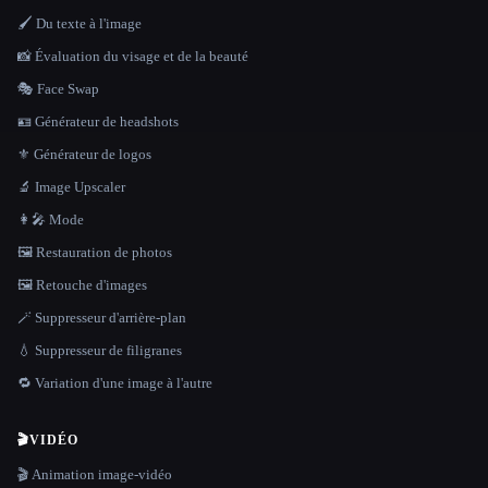
🖌️ Du texte à l'image
📸 Évaluation du visage et de la beauté
🎭 Face Swap
🪪 Générateur de headshots
⚜️ Générateur de logos
🔬 Image Upscaler
👩‍🎤 Mode
🖼️ Restauration de photos
🖼️ Retouche d'images
🪄 Suppresseur d'arrière-plan
💧 Suppresseur de filigranes
🔁 Variation d'une image à l'autre
🎬
VIDÉO
🎬 Animation image-vidéo