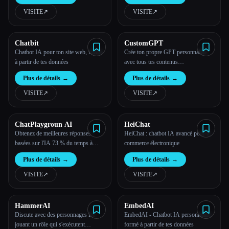
VISITE
↗︎
VISITE
↗︎
Chatbit
CustomGPT
Chatbot IA pour ton site web, formé
Crée ton propre GPT personnalisé
à partir de tes données
avec tous tes contenus
professionnels
Plus de détails
→
Plus de détails
→
VISITE
↗︎
VISITE
↗︎
ChatPlaygroun AI
HeiChat
Obtenez de meilleures réponses
HeiChat : chatbot IA avancé pour le
basées sur l'IA 73 % du temps à
commerce électronique
l'aide de plusieurs chatbots
Plus de détails
→
Plus de détails
→
VISITE
↗︎
VISITE
↗︎
HammerAI
EmbedAI
Discute avec des personnages IA
EmbedAI - Chatbot IA personnalisé
jouant un rôle qui s'exécutent
formé à partir de tes données