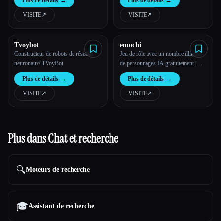
Plus de détails
→
Plus de détails
→
VISITE
↗︎
VISITE
↗︎
Tvoybot
emochi
Constructeur de robots de réseaux
Jeu de rôle avec un nombre illimité
neuronaux/ TVoyBot
de personnages IA gratuitement |
Emochi
Plus de détails
→
Plus de détails
→
VISITE
↗︎
VISITE
↗︎
Plus dans Chat et recherche
🔍
Moteurs de recherche
🎓
Assistant de recherche