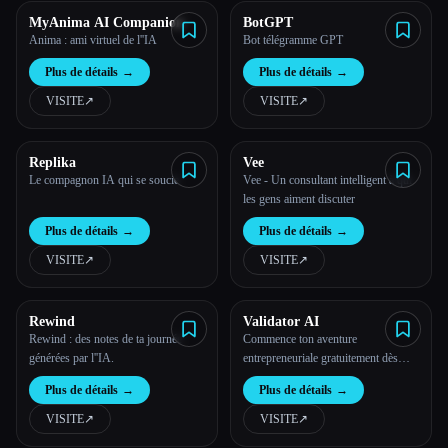
MyAnima AI Companion
BotGPT
Anima : ami virtuel de l''IA
Bot télégramme GPT
Plus de détails
→
Plus de détails
→
VISITE
↗︎
VISITE
↗︎
Replika
Vee
Le compagnon IA qui se soucie
Vee - Un consultant intelligent à qui
les gens aiment discuter
Plus de détails
→
Plus de détails
→
VISITE
↗︎
VISITE
↗︎
Rewind
Validator AI
Rewind : des notes de ta journée
Commence ton aventure
générées par l''IA.
entrepreneuriale gratuitement dès
aujourd''hui
Plus de détails
→
Plus de détails
→
VISITE
↗︎
VISITE
↗︎