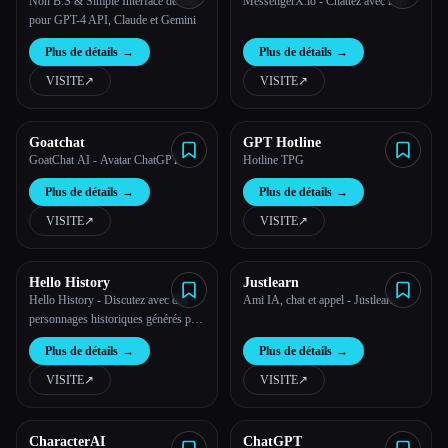
Non B.S & Simple Interface de chat
MessengerX.io - Chattez avec l''IA
pour GPT-4 API, Claude et Gemini
Plus de détails
→
Plus de détails
→
VISITE
↗︎
VISITE
↗︎
Goatchat
GPT Hotline
GoatChat AI - Avatar ChatGPT
Hotline TPG
Plus de détails
→
Plus de détails
→
VISITE
↗︎
VISITE
↗︎
Hello History
Justlearn
Hello History - Discutez avec des
Ami IA, chat et appel - Justlearn
personnages historiques générés par
l''IA
Plus de détails
→
Plus de détails
→
VISITE
↗︎
VISITE
↗︎
CharacterAI
ChatGPT