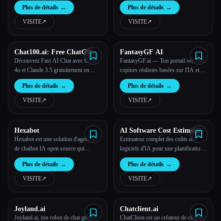
Plus de détails
→
Plus de détails
→
VISITE
↗︎
VISITE
↗︎
Chat100.ai: Free ChatGPT
FantasyGF AI
4o and Claude 3.5 Sonnet
Découvrez Fast AI Chat avec GPT-
FantasyGF.ai — Ton portail vers des
4o et Claude 3.5 gratuitement en
copines réalistes basées sur l'IA et
ligne.
des expériences immersives
Plus de détails
→
Plus de détails
→
VISITE
↗︎
VISITE
↗︎
Hexabot
AI Software Cost Estimator
Hexabot est une solution d'agent et
Estimateur complet des coûts des
de chatbot IA open source qui
logiciels d'IA pour une planification
permet aux utilisateurs de créer et de
précise des projets
Plus de détails
→
Plus de détails
→
gérer facilement des chatbots
multicanaux et multilingues alimentés
VISITE
↗︎
VISITE
↗︎
par l'IA.
Joyland.ai
Chatclient.ai
Joyland.ai, ton robot de chat gratuit
ChatClient est un créateur de chatbot