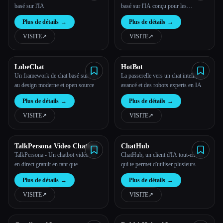
basé sur l'IA
basé sur l'IA conçu pour les
entreprises qui exigent plus qu'une
Plus de détails
→
Plus de détails
→
simple automatisation de base.
VISITE
↗︎
VISITE
↗︎
LobeChat
HotBot
Un framework de chat basé sur l'IA
La passerelle vers un chat intelligent
au design moderne et open source
avancé et des robots experts en IA
Plus de détails
→
Plus de détails
→
VISITE
↗︎
VISITE
↗︎
TalkPersona Video Chatbot
ChatHub
TalkPersona - Un chatbot vidéo IA
ChatHub, un client d'IA tout-en-un
en direct gratuit en tant que
qui te permet d'utiliser plusieurs
compagnon d'IA
chatbots intelligents côte à côte
Plus de détails
→
Plus de détails
→
VISITE
↗︎
VISITE
↗︎