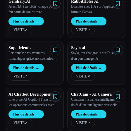
Gendiary.AI
RabbitHoles AI
Avec l'IA à tes côtés, chaque partage
Discutez avec l'IA sur l'application
fait partie de ton histoire.
Infinite Canvas
Plus de détails
→
Plus de détails
→
VISITE
↗︎
VISITE
↗︎
Supa friends
Saylo ai
Personnalise tes aventures
Saylo, ton chat gratuit sur l'histoire
romantiques grâce aux scénarios
d'un personnage IA
interactifs de Supafriends.
Plus de détails
→
Plus de détails
→
VISITE
↗︎
VISITE
↗︎
AI Chatbot Development
ChatCam - AI Camera
Services
Enterprise AI Copilot | Transformez
ChatCam : ta caméra intelligente
les opérations commerciales avec
dotée d'une intelligence artificielle
Intellectyx
pour une assistance instantanée
Plus de détails
→
Plus de détails
→
VISITE
↗︎
VISITE
↗︎