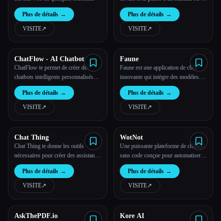
un robot intelligent.
Plus de détails
→
Plus de détails
→
VISITE
↗︎
VISITE
↗︎
ChatFlow - AI Chatbot
Faune
ChatFlow te permet de créer des
Faune est une application de chat
chatbots intelligents personnalisés
innovante qui intègre des modèles
pour tes sites Web, en répondant
d'IA avancés tels que Mistral et
Plus de détails
→
Plus de détails
→
automatiquement aux questions des
GPT-4, mettant l'accent sur la
visiteurs à l''aide d''une base de
confidentialité des utilisateurs et la
VISITE
↗︎
VISITE
↗︎
connaissances créée à partir du
simplicité de conception.
contenu de ton site Web.
Chat Thing
WotNot
Chat Thing te donne les outils
Une puissante plateforme de chatbot
nécessaires pour créer des assistants
sans code conçue pour automatiser et
intelligents et des robots formés à ton
optimiser les interactions avec les
Plus de détails
→
Plus de détails
→
contenu.
clients pour les entreprises de toutes
tailles.
VISITE
↗︎
VISITE
↗︎
AskThePDF.io
Kore AI