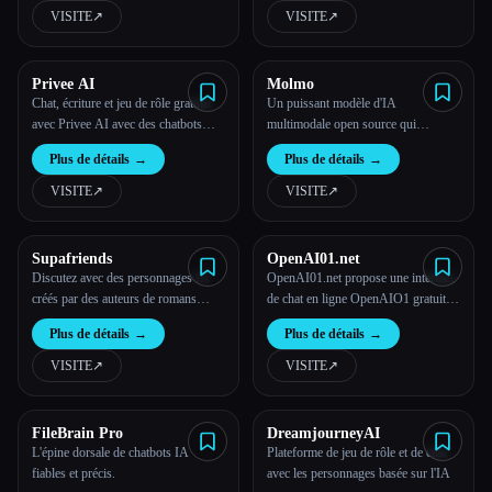
VISITE
↗︎
VISITE
↗︎
Privee AI
Molmo
Chat, écriture et jeu de rôle gratuits
Un puissant modèle d'IA
avec Privee AI avec des chatbots
multimodale open source qui
dotés de personnages IA
révolutionne la compréhension
Plus de détails
→
Plus de détails
→
visuelle
VISITE
↗︎
VISITE
↗︎
Supafriends
OpenAI01.net
Discutez avec des personnages IA
OpenAI01.net propose une interface
créés par des auteurs de romans
de chat en ligne OpenAIO1 gratuite
d'amour pour établir des relations
et conviviale pour les conversations
Plus de détails
→
Plus de détails
→
virtuelles profondes.
basées sur l'IA.
VISITE
↗︎
VISITE
↗︎
FileBrain Pro
DreamjourneyAI
L'épine dorsale de chatbots IA
Plateforme de jeu de rôle et de chat
fiables et précis.
avec les personnages basée sur l'IA