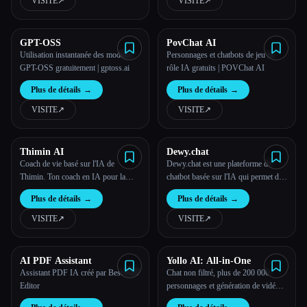
VISITE
↗︎
VISITE
↗︎
requis.
GPT-OSS
PovChat AI
Utilisation instantanée des modèles
Personnages et chatbots de jeu de
GPT-OSS gratuitement | gptoss.ai
rôle IA gratuits | POVChat AI
Plus de détails
→
Plus de détails
→
VISITE
↗︎
VISITE
↗︎
Thimin AI
Dewy.chat
Coach de vie basé sur l'IA de
Dewy.chat est une plateforme de
Thimin. Ton coach en IA pour la
chatbot basée sur l'IA qui permet de
croissance et la motivation.
raconter des histoires interactives, de
Plus de détails
→
Plus de détails
→
discuter avec des personnages et
d'explorer des mondes fictifs par le
VISITE
↗︎
VISITE
↗︎
biais du dialogue.
AI PDF Assistant
Yollo AI: All-in-One
Assistant PDF IA créé par Best PDF
Chat non filtré, plus de 200 000
Editor
personnages et génération de vidéos
par IA