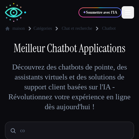
✦
Soumettre avec l'IA
maison
Catégories
Chat et recherche
Chatbot
✍️
Meilleur
Chatbot
🎨
Applications
Auteurs
Designers
💻
📈
Découvrez des chatbots de pointe, des
Développeurs
Marketeurs
assistants virtuels et des solutions de
support client basées sur l'IA -
🎓
🎬
Étudiants
Créateurs
Révolutionnez votre expérience en ligne
dès aujourd'hui !
Blog
Comparer les outils