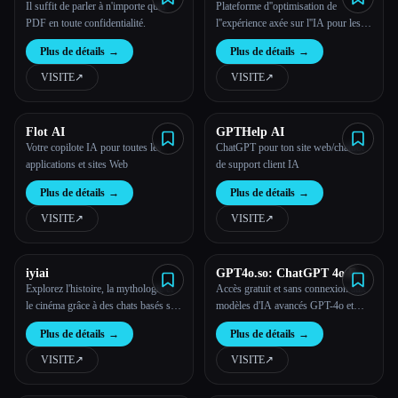
Il suffit de parler à n'importe quel
Plateforme d''optimisation de
PDF en toute confidentialité.
l''expérience axée sur l''IA pour les
entreprises
Plus de détails
→
Plus de détails
→
VISITE
↗︎
VISITE
↗︎
Flot AI
GPTHelp AI
Votre copilote IA pour toutes les
ChatGPT pour ton site web/chatbot
applications et sites Web
de support client IA
Plus de détails
→
Plus de détails
→
VISITE
↗︎
VISITE
↗︎
iyiai
GPT4o.so: ChatGPT 4o Free
Online
Explorez l'histoire, la mythologie et
Accès gratuit et sans connexion aux
le cinéma grâce à des chats basés sur
modèles d'IA avancés GPT-4o et
l'IA.
ChatGPT.
Plus de détails
→
Plus de détails
→
VISITE
↗︎
VISITE
↗︎