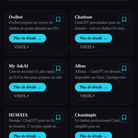
Toutes les catégories
Owlbot
Chatbase
Owlbot propose un service de
ChatGPT personnalisé pour tes
À propos
chatbot de pointe alimenté par l'IA
données : crée un chatbot IA formé à
qui s'intègre parfaitement à tes
partir de tes données
Plus de détails
→
Plus de détails
→
données pour fournir des réponses
instantanées à toi, à tes clients ou à
VISITE
↗︎
VISITE
↗︎
ton équipe.
My AskAI
Albus
Crée un assistant IA plus rapidement
Albums - ChatGPT est désormais
qu''il n''en faut pour préparer un café
disponible sur Slack | Springworks
Plus de détails
→
Plus de détails
→
VISITE
↗︎
VISITE
↗︎
HUMATA
Chatsimple
Humata - ChatGPT pour tes fichiers
Le chatbot professionnel ChatGPT
de données. C''est plus rapide de
simplifié pour toi
demander que d''écrémer.
Plus de détails
→
Plus de détails
→