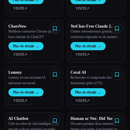
Plus de détails
→
Plus de détails
→
MyZone AI.
VISITE
↗︎
VISITE
↗︎
ChatsNow
YesChat-Free Claude 2
Globally
Meilleure extension Chrome pour la
Chattes internationaux gratuits, sans
barre latérale de ChatGPT
restriction régionale ou de numéro de
téléphone, grâce à la puissance de
Plus de détails
→
Plus de détails
→
l''IA de Claude 2.
VISITE
↗︎
VISITE
↗︎
Lemmy
Coral AI
Lemmy est ton assistant IA
Rechercher et comprendre des
autonome au travail.
documents grâce à l''IA.
Plus de détails
→
Plus de détails
→
VISITE
↗︎
VISITE
↗︎
AI Chatbot
Human or Not: Did You
Talk to AI or Human
Crée un robot de chat intelligent pour
Discutez pendant deux minutes et
ton site web en quelques secondes
devine si tu parles à un humain ou à