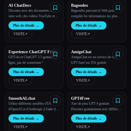
AI ChatDocs
Bagoodex
Discutez avec des documents, des
Bagoodex parcourt le Web pour
sites web, des vidéos YouTube et
compiler les informations les plus
des plans de site. Accédez à des
pertinentes, en proposant un texte
Plus de détails
→
Plus de détails
→
informations alimentées par le GPS !
concis accompagné de liens directs
Accédez à l'historique des
vers les sources originales.
VISITE
↗︎
VISITE
↗︎
discussions, gérez facilement les
sources de données, suivez les
demandes restantes, sécurité
Experience ChatGPT Free
AmigoChat
Online with OpenAI
GPT-4o et ChatGPT 3.5 gratuits en
AmigoChat est un service de chat
ChatGPT 4o
ligne, pas de connexion !
GPT basé sur l'IA gratuit.
Plus de détails
→
Plus de détails
→
VISITE
↗︎
VISITE
↗︎
SmoothAI.chat
GPT4Free
Utilise différents modèles d'IA
Aire de jeux GPT 4 gratuite.
d'OpenAI et d'Anthropic à l'aide de
Discutez gratuitement avec différents
leurs clés API
modèles d'IA
Plus de détails
→
Plus de détails
→
VISITE
↗︎
VISITE
↗︎