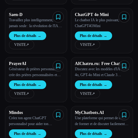
Saen-D
ChatGPT 4o Mini
Travaillez plus intelligemment,
Le chatbot IA le plus puissant,
jamais seule : la révolution de l'IA
ChatGPT4OMini
Saen-D
Plus de détails
→
Plus de détails
→
VISITE
↗︎
VISITE
↗︎
PrayerAI
AIChatru.ru: Free Chat
with GPT and Claude AI
Générateur de prières personnalisé :
Discutez avec les modèles d'IA GPT-
crée des prières personnalisées et
4o, GPT-4o Mini et Claude 3
sincères, adaptées à tes besoins.
gratuitement, aucune connexion
Plus de détails
→
Plus de détails
→
requise.
VISITE
↗︎
VISITE
↗︎
Mindos
MyChatbots.AI
Créez ton agent ChatGPT
Une plateforme qui permet de créer,
personnalisé pour aider ton
de former et de discuter facilement
entreprise à se développer
avec des chatbots intelligents en
Plus de détails
→
Plus de détails
→
utilisant tes propres données.