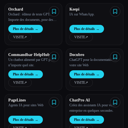
Orchard
Keepi
Orchard : éditeur de texte GPT.
IA sur WhatsApp.
Importe des documents, pose des
questions, améliore ton écriture.
Plus de détails
→
Plus de détails
→
VISITE
↗︎
VISITE
↗︎
Commandbar HelpHub
Docubro
Un chatbot alimenté par GPT pour
ChatGPT pour la documentation de
n''importe quel site.
votre site Web
Plus de détails
→
Plus de détails
→
VISITE
↗︎
VISITE
↗︎
PageLines
ChatPro AI
Agents IA pour sites Web
Créez des assistants IA pour votre
entreprise en quelques secondes.
Plus de détails
→
Plus de détails
→