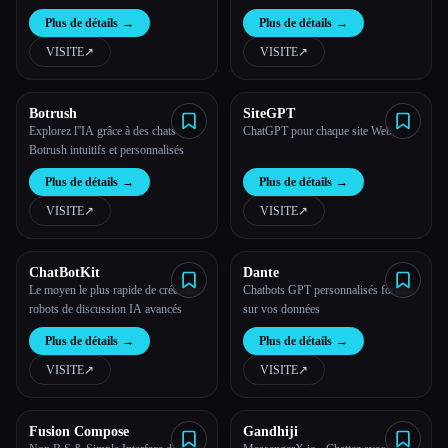
localement sur ton navigateur ou sur
Plus de détails
→
Plus de détails
→
une application de bureau. C'est
100 % gratuit et totalement privé.
VISITE
↗︎
VISITE
↗︎
Botrush
SiteGPT
Explorez l''IA grâce à des chats
ChatGPT pour chaque site Web
Botrush intuitifs et personnalisés
Esc
Plus de détails
→
Plus de détails
→
VISITE
↗︎
VISITE
↗︎
ChatBotKit
Dante
Le moyen le plus rapide de créer des
Chatbots GPT personnalisés formés
robots de discussion IA avancés
sur vos données
Plus de détails
→
Plus de détails
→
VISITE
↗︎
VISITE
↗︎
Fusion Compose
Gandhiji