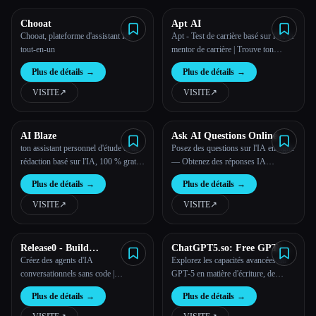
Chooat
Apt AI
Chooat, plateforme d'assistant IA
Apt - Test de carrière basé sur l'IA et
tout-en-un
mentor de carrière | Trouve ton
parcours professionnel idéal
Plus de détails
→
Plus de détails
→
VISITE
↗︎
VISITE
↗︎
AI Blaze
Ask AI Questions Online
ton assistant personnel d'étude et de
Posez des questions sur l'IA en ligne
rédaction basé sur l'IA, 100 % gratuit
— Obtenez des réponses IA
pour les étudiants
gratuites en quelques secondes
Plus de détails
→
Plus de détails
→
VISITE
↗︎
VISITE
↗︎
Release0 - Build
ChatGPT5.so: Free GPT‑5
Conversational Chatbot
Online With No Login
Créez des agents d'IA
Explorez les capacités avancées du
Agents
conversationnels sans code |
GPT‑5 en matière d'écriture, de
Release0
codage et de raisonnement.
Plus de détails
→
Plus de détails
→
Accessible instantanément en ligne et
gratuitement, aucun compte n'est