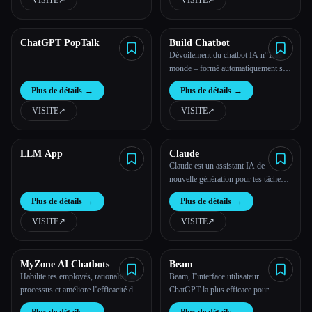
VISITE
↗︎
VISITE
↗︎
ChatGPT PopTalk
Build Chatbot
Dévoilement du chatbot IA n°1 au
monde – formé automatiquement sur
vos données privées, prenant en
Plus de détails
→
Plus de détails
→
charge tous les formats de fichiers
VISITE
↗︎
VISITE
↗︎
LLM App
Claude
Claude est un assistant IA de
nouvelle génération pour tes tâches,
quelle que soit leur ampleur.
Plus de détails
→
Plus de détails
→
VISITE
↗︎
VISITE
↗︎
MyZone AI Chatbots
Beam
Habilite tes employés, rationalise tes
Beam, l''interface utilisateur
processus et améliore l''efficacité de
ChatGPT la plus efficace pour
ton entreprise grâce aux chatbots
macOS.