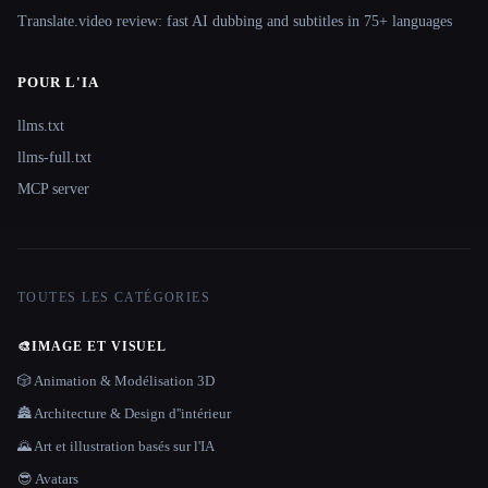
Translate.video review: fast AI dubbing and subtitles in 75+ languages
POUR L'IA
llms.txt
llms-full.txt
MCP server
TOUTES LES CATÉGORIES
🎨
IMAGE ET VISUEL
🎲 Animation & Modélisation 3D
🏯 Architecture & Design d''intérieur
🌄 Art et illustration basés sur l'IA
😎 Avatars