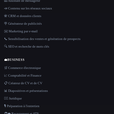
📧 Assistant de messagerie
📣 Contenu sur les réseaux sociaux
📇 CRM et données clients
🪧 Générateur de publicités
✉️ Marketing par e-mail
📞 Sensibilisation des ventes et génération de prospects
🔍 SEO et recherche de mots clés
💼
BUSINESS
🛒 Commerce électronique
📈 Comptabilité et Finance
📋 Créateur de CV et de CV
📊 Diapositives et présentations
👩‍⚖️ Juridique
🎙️ Préparation à l'entretien
🧑‍💼 Recrutement et ATS