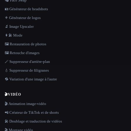
🎭 Face Swap
🪪 Générateur de headshots
⚜️ Générateur de logos
🔬 Image Upscaler
👩‍🎤 Mode
🖼️ Restauration de photos
🖼️ Retouche d'images
🪄 Suppresseur d'arrière-plan
💧 Suppresseur de filigranes
🔁 Variation d'une image à l'autre
🎬
VIDÉO
🎬 Animation image-vidéo
📲 Créateur de TikTok et de shorts
🎤 Doublage et traduction de vidéos
🎬 Montage vidéo