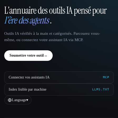
L'annuaire des outils IA pensé pour
That AI Collection
l'ère des agents
.
Outils IA vérifiés à la main et catégorisés. Parcourez vous-
même, ou connectez votre assistant IA via MCP.
Soumettre votre outil
→
Connectez vos assistants IA
MCP
Index lisible par machine
LLMS.TXT
Language
▾