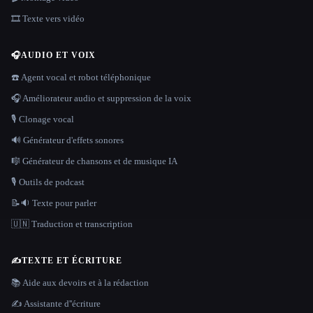
🎞️ Texte vers vidéo
🎧
AUDIO ET VOIX
☎️ Agent vocal et robot téléphonique
🎧 Améliorateur audio et suppression de la voix
🎙️ Clonage vocal
🔊 Générateur d'effets sonores
🎼 Générateur de chansons et de musique IA
🎙️ Outils de podcast
📝🔉 Texte pour parler
🇺🇳 Traduction et transcription
✍️
TEXTE ET ÉCRITURE
📚 Aide aux devoirs et à la rédaction
✍️ Assistante d''écriture