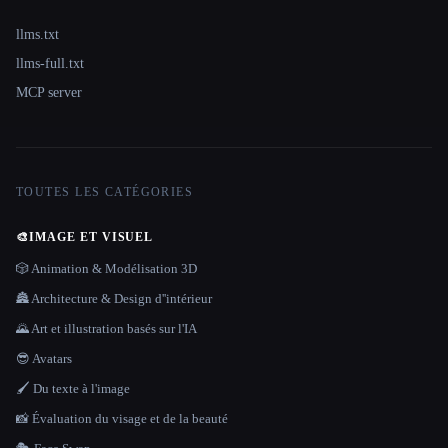
llms.txt
llms-full.txt
MCP server
TOUTES LES CATÉGORIES
🎨
IMAGE ET VISUEL
🎲 Animation & Modélisation 3D
🏯 Architecture & Design d''intérieur
🌄 Art et illustration basés sur l'IA
😎 Avatars
🖌️ Du texte à l'image
📸 Évaluation du visage et de la beauté