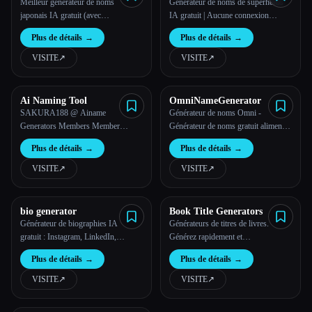
Generator
Meilleur générateur de noms
Générateur de noms de superhéros
japonais IA gratuit (avec
IA gratuit | Aucune connexion
signification et prononciation)
requise
Plus de détails
→
Plus de détails
→
VISITE
↗︎
VISITE
↗︎
Ai Naming Tool
OmniNameGenerator
SAKURA188 @ Ainame
Générateur de noms Omni -
Generators Members Member
Générateur de noms gratuit alimenté
Activitas Alternate Login Slot
par l'IA | Joue avec et crée ton propre
Plus de détails
→
Plus de détails
→
générateur de noms GRATUIT
alimenté par l'IA
VISITE
↗︎
VISITE
↗︎
bio generator
Book Title Generators
Générateur de biographies IA
Générateurs de titres de livres.
gratuit : Instagram, LinkedIn,
Générez rapidement et
créateur de biographies pour
intelligemment des titres de livres
Plus de détails
→
Plus de détails
→
applications de rencontres | BioAI
créatifs.
VISITE
↗︎
VISITE
↗︎