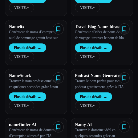
VISITE
↗︎
VISITE
↗︎
Toutes les catégories
À propos
Namelix
Travel Blog Name Ideas
Generator
Générateur de noms d''entreprise -
Générateur d''idées de noms de blog
outil de nommage gratuit basé sur
de voyage : trouvez le nom de blog
l''IA - Namelix
de voyage parfait !
Plus de détails
→
Plus de détails
→
VISITE
↗︎
VISITE
↗︎
NameSnack
Podcast Name Generator by
Podcast Rocket
Trouvez le nom professionnel idéal
Trouve le nom parfait pour ton
en quelques secondes grâce à notre
podcast gratuitement, grâce à l''IA.
puissant générateur de noms basé sur
Plus de détails
→
Plus de détails
→
l''IA.
VISITE
↗︎
VISITE
↗︎
Esc
namefinder AI
Namy AI
Générateur de noms de domaine et
Trouvez le domaine idéal en
d''entreprise alimenté par l''IA
quelques secondes grâce au