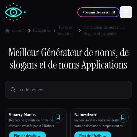
✦
Soumettre avec l'IA
Texte et
Générateur de noms, de
maison
Catégories
écriture
slogans et de noms
✍️
🎨
Auteurs
Designers
Meilleur
Générateur de noms, de
slogans et de noms
Applications
💻
📈
Développeurs
Marketeurs
🎓
🎬
Étudiants
Créateurs
Smarty Names
Namewizard
Blog
Recherche gratuite de noms de
namewizard.ai - votre générateur de
domaine créatifs par AI Robots
nom de domaine superpuissant avec
l''IA
Comparer les outils
Plus de détails
→
Plus de détails
→