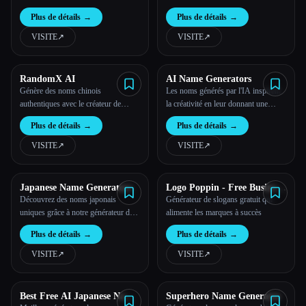
générateur de domaines basé sur l''IA
Plus de détails
→
Plus de détails
→
de Namy.ai, qui gère plus de 10
millions de noms de domaine !
VISITE
↗︎
VISITE
↗︎
RandomX AI
AI Name Generators
Génère des noms chinois
Les noms générés par l'IA inspirent
authentiques avec le créateur de
la créativité en leur donnant une
noms intelligent basé sur l'IA
signification unique, améliorant ainsi
Plus de détails
→
Plus de détails
→
la création de personnages.
VISITE
↗︎
VISITE
↗︎
Japanese Name Generators
Logo Poppin - Free Business
Slogans Generator
Découvrez des noms japonais
Générateur de slogans gratuit qui
uniques grâce à notre générateur de
alimente les marques à succès
noms japonais, qui propose des
Plus de détails
→
Plus de détails
→
suggestions générées par l'IA qui
respectent les conventions de
VISITE
↗︎
VISITE
↗︎
dénomination traditionnelles et la
diversité culturelle.
Best Free AI Japanese Name
Superhero Name Generator