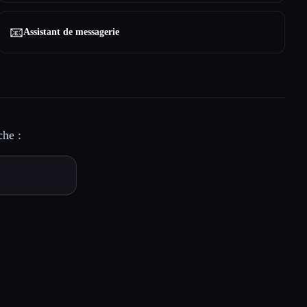
📧
Assistant de messagerie
che :