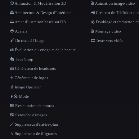
🎲 Animation & Modélisation 3D
🎬 Animation image-vidéo
🏯 Architecture & Design d''intérieur
📲 Créateur de TikTok et de 
🌄 Art et illustration basés sur l'IA
🎤 Doublage et traduction d
😎 Avatars
🎬 Montage vidéo
🖌️ Du texte à l'image
🎞️ Texte vers vidéo
📸 Évaluation du visage et de la beauté
🎭 Face Swap
🪪 Générateur de headshots
⚜️ Générateur de logos
🔬 Image Upscaler
👩‍🎤 Mode
🖼️ Restauration de photos
🖼️ Retouche d'images
🪄 Suppresseur d'arrière-plan
💧 Suppresseur de filigranes