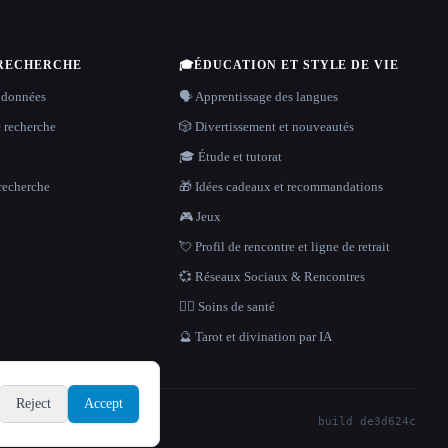
 RECHERCHE
🎓
ÉDUCATION ET STYLE DE VIE
 données
🗣️ Apprentissage des langues
e recherche
🎲 Divertissement et nouveautés
🎓 Étude et tutorat
recherche
🎁 Idées cadeaux et recommandations
🎮 Jeux
💘 Profil de rencontre et ligne de retrait
💞 Réseaux Sociaux & Rencontres
👩‍⚕️ Soins de santé
🔮 Tarot et divination par IA
Reject
Accept
build de3d624c