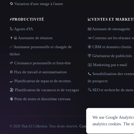
🔁 Variation d'une image à l'autre
⚡
PRODUCTIVITÉ
📈
VENTES ET MARKET
🦾 Agents d'IA
📧 Assistant de messagerie
👨‍💻 Assistante de réunion
📣 Contenu sur les réseaux 
✅ Assistante personnelle et chargée de
📇 CRM et données clients
tâches
🪧 Générateur de publicités
🌱 Croissance personnelle et bien-être
✉️ Marketing par e-mail
⚙️ Flux de travail et automatisation
📞 Sensibilisation des ventes
🍳 Planificateur de repas et de recettes
de prospects
🏖 Planificateur de vacances et de voyages
🔍 SEO et recherche de mots 
🧠 Prise de notes et deuxième cerveau
We use Google Analytics 
analytics cookies. The s
© 2026 That AI Collection. Tous droits réservés.
·
Conditions de service
·
politique de conf
Site information