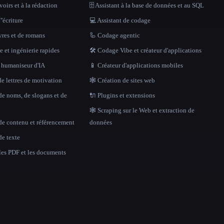
oirs et à la rédaction
🗄️ Assistant à la base de données et au SQL
''écriture
💻 Assistant de codage
vres et de romans
🦾 Codage agentic
 et ingénierie rapides
🛠️ Codage Vibe et créateur d'applications
t humaniseur d'IA
📱 Créateur d'applications mobiles
e lettres de motivation
🕸 Création de sites web
de noms, de slogans et de
🔌 Plugins et extensions
🕸️ Scraping sur le Web et extraction de
de contenu et référencement
données
de texte
 les PDF et les documents