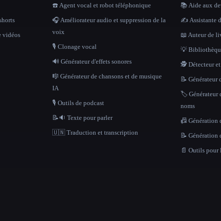
☎️ Agent vocal et robot téléphonique
📚 Aide aux dev
shorts
🎧 Améliorateur audio et suppression de la
✍️ Assistante d
voix
e vidéos
📖 Auteur de li
🎙️ Clonage vocal
💡 Bibliothèque
🔊 Générateur d'effets sonores
🕵️ Détecteur e
🎼 Générateur de chansons et de musique
📝 Générateur d
IA
🏷️ Générateur 
🎙️ Outils de podcast
noms
📝🔉 Texte pour parler
📠 Génération 
🇺🇳 Traduction et transcription
📝 Génération 
📄 Outils pour