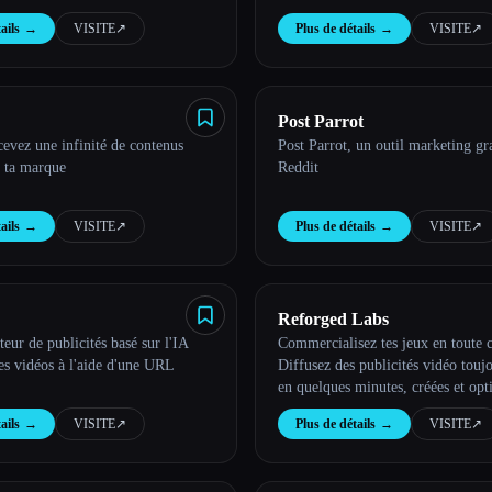
ails
→
VISITE
↗︎
Plus de détails
→
VISITE
↗︎
Post Parrot
evez une infinité de contenus
Post Parrot, un outil marketing gr
r ta marque
Reddit
ails
→
VISITE
↗︎
Plus de détails
→
VISITE
↗︎
Reforged Labs
teur de publicités basé sur l'IA
Commercialisez tes jeux en toute 
es vidéos à l'aide d'une URL
Diffusez des publicités vidéo toujo
en quelques minutes, créées et opt
l'IA
ails
→
VISITE
↗︎
Plus de détails
→
VISITE
↗︎