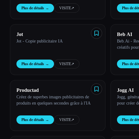
Esc
Plus de détails
→
VISITE
↗︎
Plus de dét
Jot
Beb AI
Jot - Copie publicitaire IA
Beb.Ai - Rec
créatifs pou
Plus de détails
→
VISITE
↗︎
Plus de dét
Productad
Jogg AI
Créez de superbes images publicitaires de
Jogg, généra
produits en quelques secondes grâce à l'IA
pour créer d
Plus de détails
→
VISITE
↗︎
Plus de dét