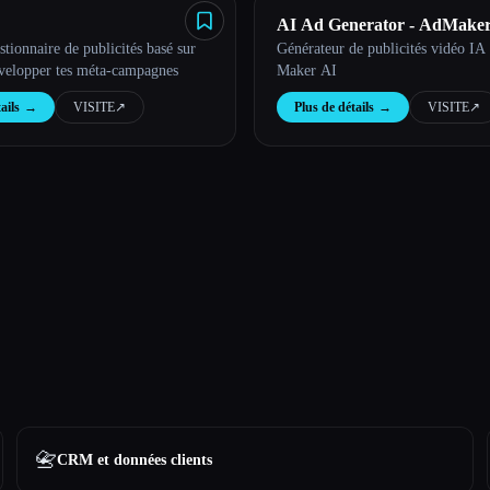
AI Ad Generator - AdMaker
stionnaire de publicités basé sur
Générateur de publicités vidéo IA 
évelopper tes méta-campagnes
Maker AI
ails
→
VISITE
↗︎
Plus de détails
→
VISITE
↗︎
📇
CRM et données clients