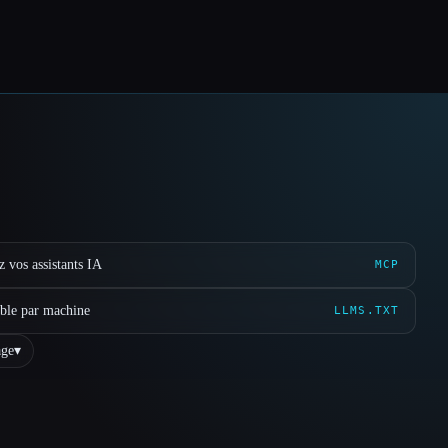
 vos assistants IA
MCP
ible par machine
LLMS.TXT
ge
▾