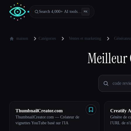
Search 4,000+ AI tools…
⌘
K
maison
Catégories
Ventes et marketing
Générateur
Meilleur
ThumbnailCreator.com
Creatify A
ThumbnailCreator.com — Créateur de
Génère de co
vignettes YouTube basé sur l'IA
l'URL de n'i