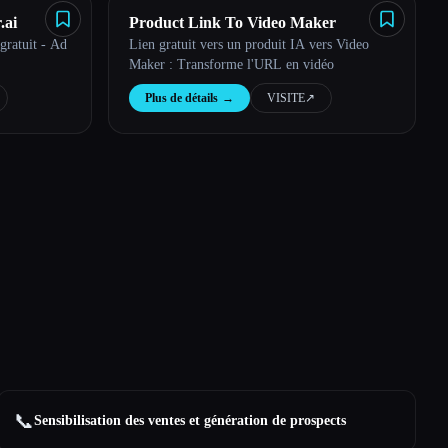
.ai
Product Link To Video Maker
gratuit - Ad
Lien gratuit vers un produit IA vers Video
Maker : Transforme l'URL en vidéo
Plus de détails
→
VISITE
↗︎
📞
Sensibilisation des ventes et génération de prospects