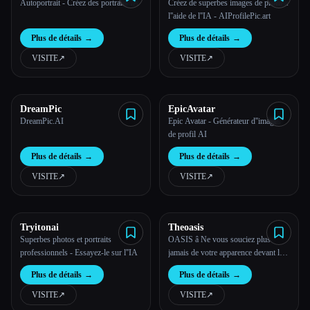
Autoportrait - Créez des portraits IA
Créez de superbes images de profil à
l''aide de l''IA - AIProfilePic.art
Plus de détails
→
Plus de détails
→
VISITE
↗︎
VISITE
↗︎
DreamPic
EpicAvatar
DreamPic.AI
Epic Avatar - Générateur d''images
de profil AI
Plus de détails
→
Plus de détails
→
VISITE
↗︎
VISITE
↗︎
Tryitonai
Theoasis
Superbes photos et portraits
OASIS â Ne vous souciez plus
professionnels - Essayez-le sur l''IA
jamais de votre apparence devant la
caméra
Plus de détails
→
Plus de détails
→
VISITE
↗︎
VISITE
↗︎