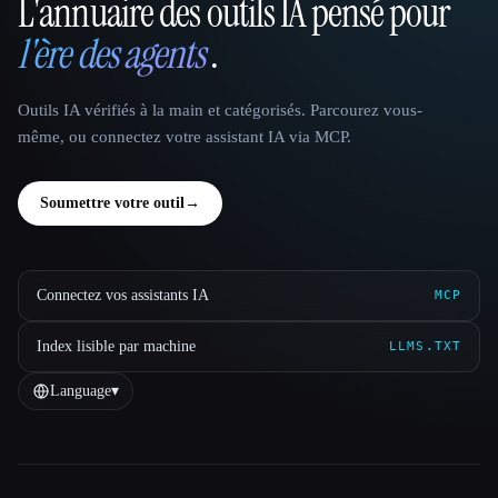
L'annuaire des outils IA pensé pour
That AI Collection
l'ère des agents
.
Outils IA vérifiés à la main et catégorisés. Parcourez vous-
même, ou connectez votre assistant IA via MCP.
Soumettre votre outil
→
Connectez vos assistants IA
MCP
Index lisible par machine
LLMS.TXT
Language
▾