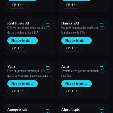
gratuites en quelques minutes.
VISITE
↗︎
VISITE
↗︎
Essaye-le → aiselfi.es
Toutes les catégories
À propos
Real Photo AI
HairstyleAI
Génère des photos réalistes de toi et
Essayez de nouvelles coiffures avec
de tes proches grâce à l'IA
la puissance de l''IA
Plus de détails
→
Plus de détails
→
VISITE
↗︎
VISITE
↗︎
Esc
Vana
Avtrs
Crée un jumeau numérique, découvre
Avatars créés par des utilisateurs
qui tu es vraiment, passe aux apps et
satisfaits
découvre le futur de la technologie.
Plus de détails
→
Plus de détails
→
VISITE
↗︎
VISITE
↗︎
Autoportrait
AIprofilepic