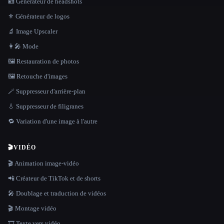
🪪 Générateur de headshots
⚜️ Générateur de logos
🔬 Image Upscaler
👩‍🎤 Mode
🖼️ Restauration de photos
🖼️ Retouche d'images
🪄 Suppresseur d'arrière-plan
💧 Suppresseur de filigranes
🔁 Variation d'une image à l'autre
🎬
VIDÉO
🎬 Animation image-vidéo
📲 Créateur de TikTok et de shorts
🎤 Doublage et traduction de vidéos
🎬 Montage vidéo
🎞️ Texte vers vidéo