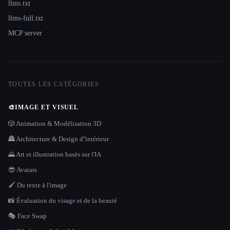
llms.txt
llms-full.txt
MCP server
TOUTES LES CATÉGORIES
🎨
IMAGE ET VISUEL
🎲 Animation & Modélisation 3D
🏯 Architecture & Design d''intérieur
🌄 Art et illustration basés sur l'IA
😎 Avatars
🖌️ Du texte à l'image
📸 Évaluation du visage et de la beauté
🎭 Face Swap