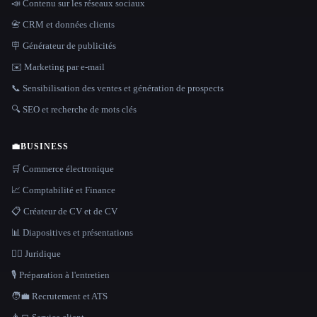
📣 Contenu sur les réseaux sociaux
📇 CRM et données clients
🪧 Générateur de publicités
✉️ Marketing par e-mail
📞 Sensibilisation des ventes et génération de prospects
🔍 SEO et recherche de mots clés
💼
BUSINESS
🛒 Commerce électronique
📈 Comptabilité et Finance
📋 Créateur de CV et de CV
📊 Diapositives et présentations
👩‍⚖️ Juridique
🎙️ Préparation à l'entretien
🧑‍💼 Recrutement et ATS