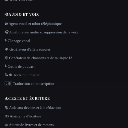
🎧
AUDIO ET VOIX
☎️ Agent vocal et robot téléphonique
🎧 Améliorateur audio et suppression de la voix
🎙️ Clonage vocal
🔊 Générateur d'effets sonores
🎼 Générateur de chansons et de musique IA
🎙️ Outils de podcast
📝🔉 Texte pour parler
🇺🇳 Traduction et transcription
✍️
TEXTE ET ÉCRITURE
📚 Aide aux devoirs et à la rédaction
✍️ Assistante d''écriture
📖 Auteur de livres et de romans