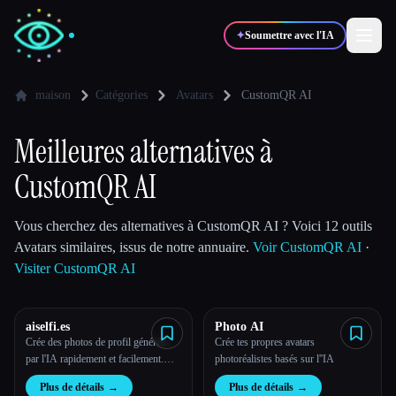
✦
Soumettre avec l'IA
maison
Catégories
Avatars
CustomQR AI
✍️
🎨
Auteurs
Designers
Meilleures alternatives à
CustomQR AI
💻
📈
Développeurs
Marketeurs
Vous cherchez des alternatives à CustomQR AI ? Voici 12 outils
Avatars similaires, issus de notre annuaire.
Voir CustomQR AI
·
🎓
🎬
Étudiants
Créateurs
Visiter CustomQR AI
aiselfi.es
Photo AI
Crée des photos de profil générées
Crée tes propres avatars
Blog
par l'IA rapidement et facilement.
photoréalistes basés sur l''IA
Utilise notre outil pour créer des
Comparer les outils
Plus de détails
→
Plus de détails
→
photos de profil IA personnalisées et