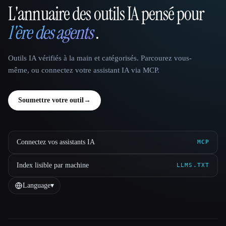
L'annuaire des outils IA pensé pour
That AI Collection
l'ère des agents
.
Outils IA vérifiés à la main et catégorisés. Parcourez vous-
même, ou connectez votre assistant IA via MCP.
Soumettre votre outil
→
Connectez vos assistants IA
MCP
Index lisible par machine
LLMS.TXT
Language
▾