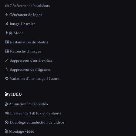
🪪 Générateur de headshots
⚜️ Générateur de logos
🔬 Image Upscaler
👩‍🎤 Mode
🖼️ Restauration de photos
🖼️ Retouche d'images
🪄 Suppresseur d'arrière-plan
💧 Suppresseur de filigranes
🔁 Variation d'une image à l'autre
🎬
VIDÉO
🎬 Animation image-vidéo
📲 Créateur de TikTok et de shorts
🎤 Doublage et traduction de vidéos
🎬 Montage vidéo