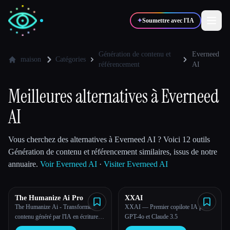
✦
Soumettre avec l'IA
Génération de contenu et
Everneed
maison
Catégories
référencement
AI
✍️
🎨
Auteurs
Designers
Meilleures alternatives à Everneed
💻
📈
AI
Développeurs
Marketeurs
Vous cherchez des alternatives à Everneed AI ? Voici 12 outils
🎓
🎬
Étudiants
Créateurs
Génération de contenu et référencement similaires, issus de notre
annuaire.
Voir Everneed AI
·
Visiter Everneed AI
The Humanize Ai Pro
XXAI
Blog
The Humanize Ai - Transforme le
XXAI — Premier copilote IA pour
contenu généré par l'IA en écriture
GPT-4o et Claude 3.5
Comparer les outils
humaine