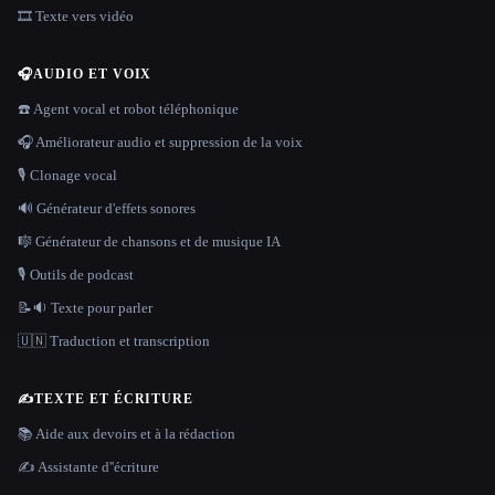
🎞️ Texte vers vidéo
🎧
AUDIO ET VOIX
☎️ Agent vocal et robot téléphonique
🎧 Améliorateur audio et suppression de la voix
🎙️ Clonage vocal
🔊 Générateur d'effets sonores
🎼 Générateur de chansons et de musique IA
🎙️ Outils de podcast
📝🔉 Texte pour parler
🇺🇳 Traduction et transcription
✍️
TEXTE ET ÉCRITURE
📚 Aide aux devoirs et à la rédaction
✍️ Assistante d''écriture