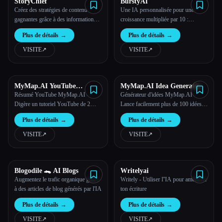
StoryChief
BurstyAI
Créez des stratégies de contenu
Une IA personnalisée pour une
gagnantes grâce à des informations
croissance multipliée par 10 :
basées sur les données et à l'IA.
automatise la rédaction, le
Plus de détails
→
Plus de détails
→
référencement et la sensibilisation
VISITE
↗︎
VISITE
↗︎
MyMap.AI YouTube
MyMap.AI Idea Generator
Summarizer
Résumé YouTube MyMap.AI -
Générateur d'idées MyMap.AI -
Digère un tutoriel YouTube de 2
Lance facilement plus de 100 idées
heures en 2 minutes de présentation,
géniales en 3 secondes, idéal pour le
Plus de détails
→
Plus de détails
→
60 fois plus vite avec l'apprentissage
brainstorming et la création de
en ligne.
contenu
VISITE
↗︎
VISITE
↗︎
Blogodile 🐊 AI Blogs
Writelyai
Augmentez le trafic organique grâce
Writely - Utiliser l''IA pour améliorer
à des articles de blog générés par l'IA
ton écriture
Plus de détails
→
Plus de détails
→
VISITE
↗︎
VISITE
↗︎