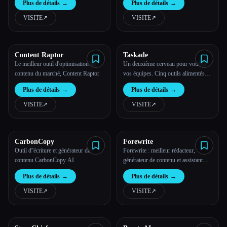
Plus de détails
→
Plus de détails
→
VISITE
↗︎
VISITE
↗︎
Toutes les catégories
À propos
Content Raptor
Taskade
Le meilleur outil d'optimisation de
Un deuxième cerveau pour vous et
contenu du marché, Content Raptor
vos équipes. Cinq outils alimentés
par l''IA en un pour booster la
Plus de détails
→
Plus de détails
→
productivité de votre équipe. Avec
Taskade, tout votre travail est
VISITE
↗︎
VISITE
↗︎
synchronisé dans un espace de
travail unifié.
Esc
CarbonCopy
Forewrite
Outil d''écriture et générateur de
Forewrite : meilleur rédacteur,
contenu CarbonCopy AI
générateur de contenu et assistant
basé sur l'IA
Plus de détails
→
Plus de détails
→
VISITE
↗︎
VISITE
↗︎