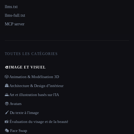
llms.txt
llms-full.txt
MCP server
TOUTES LES CATÉGORIES
🎨
IMAGE ET VISUEL
🎲 Animation & Modélisation 3D
🏯 Architecture & Design d''intérieur
🌄 Art et illustration basés sur l'IA
😎 Avatars
🖌️ Du texte à l'image
📸 Évaluation du visage et de la beauté
🎭 Face Swap