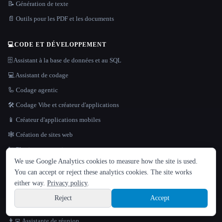
📝 Génération de texte
📄 Outils pour les PDF et les documents
💻
CODE ET DÉVELOPPEMENT
🗄️ Assistant à la base de données et au SQL
💻 Assistant de codage
🦾 Codage agentic
🛠️ Codage Vibe et créateur d'applications
📱 Créateur d'applications mobiles
🕸 Création de sites web
LANGUE
🔌 Plugins et extensions
We use Google Analytics cookies to measure how the site is used.
English
español
Français
Русский
简体中文
🕸️ Scraping sur le Web et extraction de données
You can accept or reject these analytics cookies. The site works
Hindi
either way.
Privacy policy
.
⚡
PRODUCTIVITÉ
Reject
Accept
Sign up
🦾 Agents d'IA
👨‍💻 Assistante de réunion