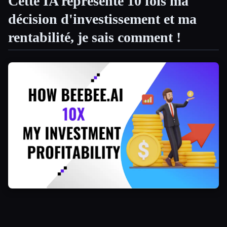
Cette IA représente 10 fois ma
décision d'investissement et ma
Toutes les catégories
rentabilité, je sais comment !
À propos