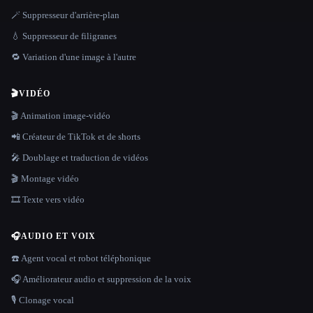
🪄 Suppresseur d'arrière-plan
💧 Suppresseur de filigranes
🔁 Variation d'une image à l'autre
🎬
VIDÉO
🎬 Animation image-vidéo
📲 Créateur de TikTok et de shorts
🎤 Doublage et traduction de vidéos
🎬 Montage vidéo
🎞️ Texte vers vidéo
🎧
AUDIO ET VOIX
☎️ Agent vocal et robot téléphonique
🎧 Améliorateur audio et suppression de la voix
🎙️ Clonage vocal