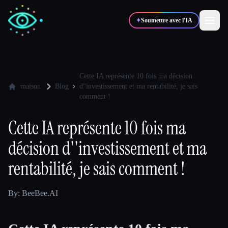
✦
Soumettre avec l'IA
✍️
🎨
Auteurs
Designers
Cette IA représente 10 fois ma décision
maison
Blog
d''investissement et ma rentabilité, je sais
comment !
💻
📈
Développeurs
Marketeurs
Cette IA représente 10 fois ma
décision d''investissement et ma
🎓
🎬
Étudiants
Créateurs
rentabilité, je sais comment !
By: BeeBee.AI
Blog
Comparer les outils