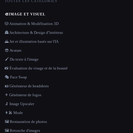
TOUTES LES CATÉGORIES
🎨
IMAGE ET VISUEL
🎲 Animation & Modélisation 3D
🏯 Architecture & Design d''intérieur
🌄 Art et illustration basés sur l'IA
😎 Avatars
🖌️ Du texte à l'image
📸 Évaluation du visage et de la beauté
🎭 Face Swap
🪪 Générateur de headshots
⚜️ Générateur de logos
🔬 Image Upscaler
👩‍🎤 Mode
🖼️ Restauration de photos
🖼️ Retouche d'images