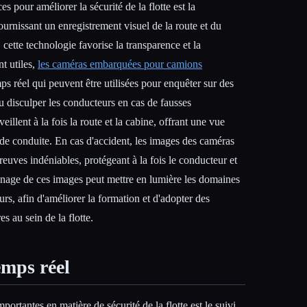
ces pour améliorer la sécurité de la flotte est la
urnissant un enregistrement visuel de la route et du
ette technologie favorise la transparence et la
nt utiles,
les caméras embarquées pour camions
s réel qui peuvent être utilisées pour enquêter sur des
ou disculper les conducteurs en cas de fausses
illent à la fois la route et la cabine, offrant une vue
de conduite. En cas d'accident, les images des caméras
euves indéniables, protégeant à la fois le conducteur et
ionnage de ces images peut mettre en lumière les domaines
rs, afin d'améliorer la formation et d'adopter des
s au sein de la flotte.
emps réel
portantes en matière de sécurité de la flotte est le suivi