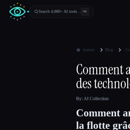
Search 4,000+ AI tools…
⌘
K
maison
Blog
Co
Comment amé
des technol
By: AI Collection
Comment amé
la flotte gr