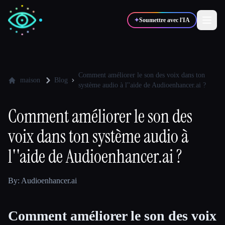
✦
Soumettre avec l'IA
✍️
🎨
Auteurs
Designers
Comment améliorer le son des voix dans ton
maison
Blog
système audio à l''aide de Audioenhancer.ai ?
💻
📈
Développeurs
Marketeurs
Comment améliorer le son des
voix dans ton système audio à
🎓
🎬
Étudiants
Créateurs
l''aide de Audioenhancer.ai ?
By: Audioenhancer.ai
Blog
Comment améliorer le son des voix
Comparer les outils