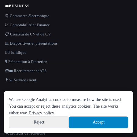
💼
BUSINESS
🛒 Commerce électronique
📈 Comptabilité et Finance
📋 Créateur de CV et de CV
📊 Diapositives et présentations
👩‍⚖️ Juridique
🎙️ Préparation à l'entretien
🧑‍💼 Recrutement et ATS
👨‍💻 Service client
LANGUE
🤖
CHAT ET RECHERCHE
We use Google Analytics cookies to measure how the site is used.
English
español
Français
Русский
简体中文
📊 Analyse des données
You can accept or reject these analytics cookies. The site works
Hindi
either way.
Privacy policy
.
🎓 Assistant de recherche
Reject
Accept
🤖💬 Chatbot
Sign up
🔍 Moteurs de recherche