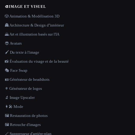
🎨
IMAGE ET VISUEL
🎲 Animation & Modélisation 3D
🏯 Architecture & Design d''intérieur
🌄 Art et illustration basés sur l'IA
😎 Avatars
🖌️ Du texte à l'image
📸 Évaluation du visage et de la beauté
🎭 Face Swap
🪪 Générateur de headshots
⚜️ Générateur de logos
🔬 Image Upscaler
👩‍🎤 Mode
🖼️ Restauration de photos
🖼️ Retouche d'images
🪄 Suppresseur d'arrière-plan