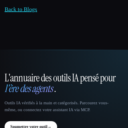
Back to Blogs
L'annuaire des outils IA pensé pour
That AI Collection
l'ère des agents
.
Outils IA vérifiés à la main et catégorisés. Parcourez vous-
même, ou connectez votre assistant IA via MCP.
Soumettre votre outil
→