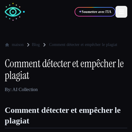
✦
Soumettre avec l'IA
✍️
🎨
Auteurs
Designers
maison
Blog
Comment détecter et empêcher le plagiat
Comment détecter et empêcher le
💻
📈
Développeurs
Marketeurs
plagiat
🎓
🎬
Étudiants
Créateurs
By: AI Collection
Comment détecter et empêcher le
Blog
plagiat
Comparer les outils