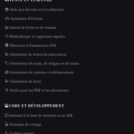
✍️
TEXTE ET ÉCRITURE
📚 Aide aux devoirs et à la rédaction
✍️ Assistante d''écriture
📖 Auteur de livres et de romans
💡 Bibliothèque et ingénierie rapides
🕵️ Détecteur et humaniseur d'IA
📝 Générateur de lettres de motivation
🏷️ Générateur de noms, de slogans et de noms
📠 Génération de contenu et référencement
📝 Génération de texte
📄 Outils pour les PDF et les documents
💻
CODE ET DÉVELOPPEMENT
🗄️ Assistant à la base de données et au SQL
💻 Assistant de codage
🦾 Codage agentic