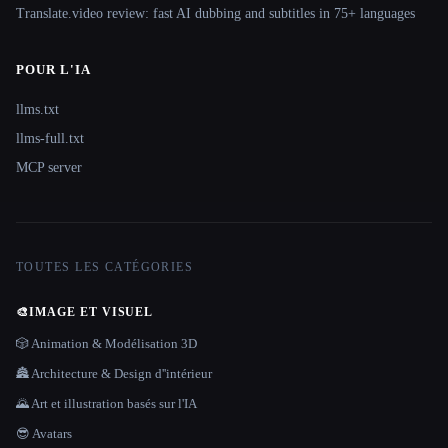
Translate.video review: fast AI dubbing and subtitles in 75+ languages
POUR L'IA
llms.txt
llms-full.txt
MCP server
TOUTES LES CATÉGORIES
🎨
IMAGE ET VISUEL
🎲 Animation & Modélisation 3D
🏯 Architecture & Design d''intérieur
🌄 Art et illustration basés sur l'IA
😎 Avatars