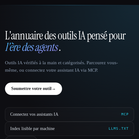
L'annuaire des outils IA pensé pour
That AI Collection
l'ère des agents
.
Outils IA vérifiés à la main et catégorisés. Parcourez vous-
même, ou connectez votre assistant IA via MCP.
Soumettre votre outil
→
Connectez vos assistants IA
MCP
Index lisible par machine
LLMS.TXT