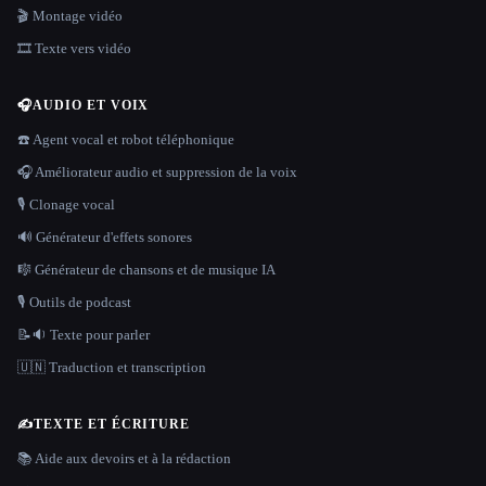
🎬 Montage vidéo
🎞️ Texte vers vidéo
🎧
AUDIO ET VOIX
☎️ Agent vocal et robot téléphonique
🎧 Améliorateur audio et suppression de la voix
🎙️ Clonage vocal
🔊 Générateur d'effets sonores
🎼 Générateur de chansons et de musique IA
🎙️ Outils de podcast
📝🔉 Texte pour parler
🇺🇳 Traduction et transcription
✍️
TEXTE ET ÉCRITURE
📚 Aide aux devoirs et à la rédaction