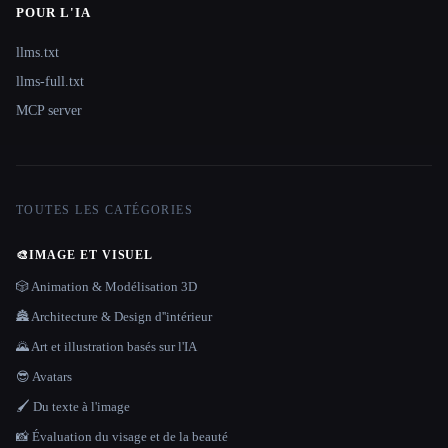
POUR L'IA
llms.txt
llms-full.txt
MCP server
TOUTES LES CATÉGORIES
🎨
IMAGE ET VISUEL
🎲 Animation & Modélisation 3D
🏯 Architecture & Design d''intérieur
🌄 Art et illustration basés sur l'IA
😎 Avatars
🖌️ Du texte à l'image
📸 Évaluation du visage et de la beauté