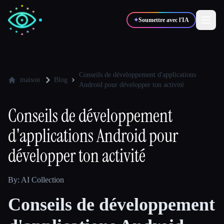
✦
Soumettre avec l'IA
✍️
🎨
Auteurs
Designers
Conseils de développement d'applications
maison
Blog
Android pour développer ton activité
💻
📈
Développeurs
Marketeurs
Conseils de développement
d'applications Android pour
🎓
🎬
Étudiants
Créateurs
développer ton activité
By: AI Collection
Blog
Conseils de développement
Comparer les outils