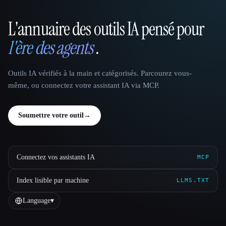
L'annuaire des outils IA pensé pour
That AI Collection
l'ère des agents
.
Outils IA vérifiés à la main et catégorisés. Parcourez vous-
même, ou connectez votre assistant IA via MCP.
Soumettre votre outil
→
Connectez vos assistants IA
MCP
Index lisible par machine
LLMS.TXT
Language
▾