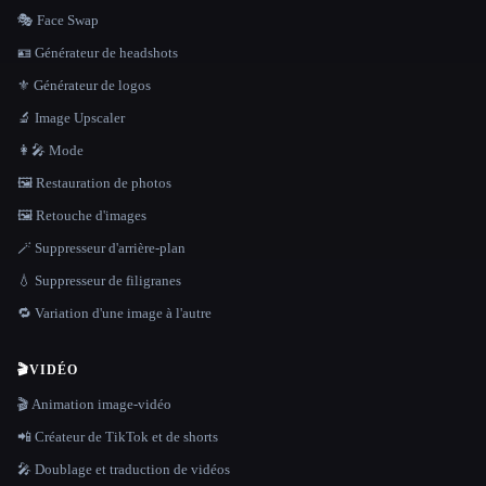
🎭 Face Swap
🪪 Générateur de headshots
⚜️ Générateur de logos
🔬 Image Upscaler
👩‍🎤 Mode
🖼️ Restauration de photos
🖼️ Retouche d'images
🪄 Suppresseur d'arrière-plan
💧 Suppresseur de filigranes
🔁 Variation d'une image à l'autre
🎬
VIDÉO
🎬 Animation image-vidéo
📲 Créateur de TikTok et de shorts
🎤 Doublage et traduction de vidéos