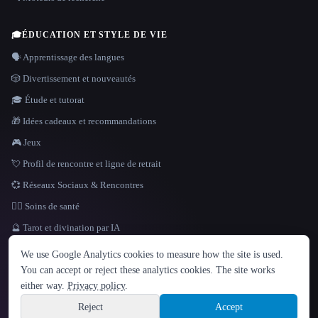
🎓
ÉDUCATION ET STYLE DE VIE
🗣️ Apprentissage des langues
🎲 Divertissement et nouveautés
🎓 Étude et tutorat
🎁 Idées cadeaux et recommandations
🎮 Jeux
💘 Profil de rencontre et ligne de retrait
💞 Réseaux Sociaux & Rencontres
👩‍⚕️ Soins de santé
🔮 Tarot et divination par IA
LANGUE
We use Google Analytics cookies to measure how the site is used.
English
español
Français
Русский
简体中文
You can accept or reject these analytics cookies. The site works
Hindi
either way.
Privacy policy
.
© 2026 That AI Collection. Tous droits réservés.
·
Conditions de service
·
Site information
politique de confidentialité
·
·
Built with Metatron ★
Reject
Accept
build de3d624c
Sign up