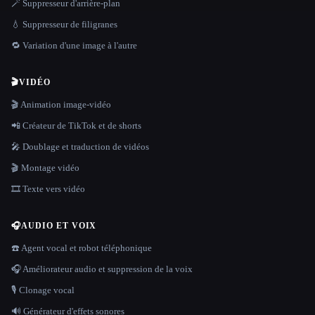
🪄 Suppresseur d'arrière-plan
💧 Suppresseur de filigranes
🔁 Variation d'une image à l'autre
🎬
VIDÉO
🎬 Animation image-vidéo
📲 Créateur de TikTok et de shorts
🎤 Doublage et traduction de vidéos
🎬 Montage vidéo
🎞️ Texte vers vidéo
🎧
AUDIO ET VOIX
☎️ Agent vocal et robot téléphonique
🎧 Améliorateur audio et suppression de la voix
🎙️ Clonage vocal
🔊 Générateur d'effets sonores