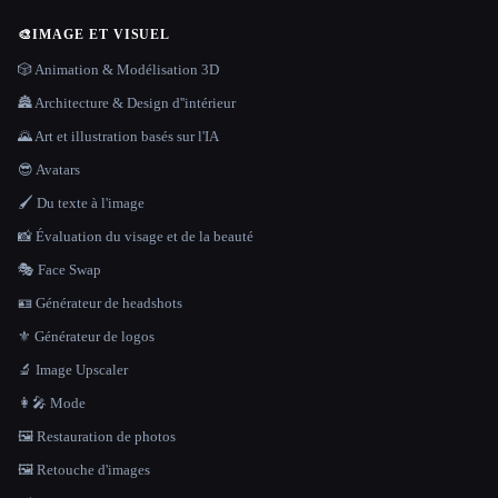
🎨
IMAGE ET VISUEL
🎲 Animation & Modélisation 3D
🏯 Architecture & Design d''intérieur
🌄 Art et illustration basés sur l'IA
😎 Avatars
🖌️ Du texte à l'image
📸 Évaluation du visage et de la beauté
🎭 Face Swap
🪪 Générateur de headshots
⚜️ Générateur de logos
🔬 Image Upscaler
👩‍🎤 Mode
🖼️ Restauration de photos
🖼️ Retouche d'images