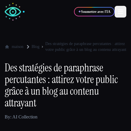
✦
Soumettre avec l'IA
✍️
🎨
Auteurs
Designers
Des stratégies de paraphrase percutantes : attirez
maison
Blog
votre public grâce à un blog au contenu attrayant
💻
📈
Développeurs
Marketeurs
Des stratégies de paraphrase
percutantes : attirez votre public
🎓
🎬
Étudiants
Créateurs
grâce à un blog au contenu
attrayant
Blog
By: AI Collection
Comparer les outils