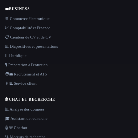
💼
BUSINESS
🛒 Commerce électronique
📈 Comptabilité et Finance
📋 Créateur de CV et de CV
📊 Diapositives et présentations
👩‍⚖️ Juridique
🎙️ Préparation à l'entretien
🧑‍💼 Recrutement et ATS
👨‍💻 Service client
🤖
CHAT ET RECHERCHE
📊 Analyse des données
🎓 Assistant de recherche
🤖💬 Chatbot
🔍 Moteurs de recherche