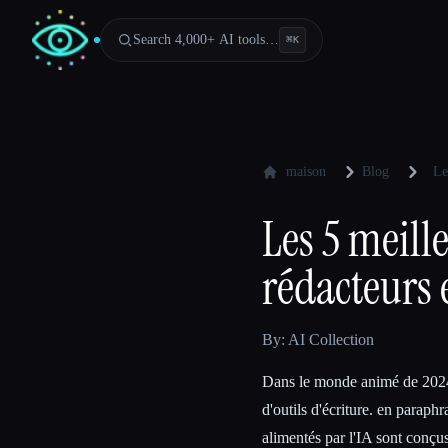
Search 4,000+ AI tools…
⌘
K
maison
Blog
Le
Les 5 meill
rédacteurs
By: AI Collection
Dans le monde animé de 2024,
d'outils d'écriture. en parap
alimentés par l'IA sont conçus