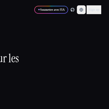
Sign up
✦
Soumettre avec l'IA
r les