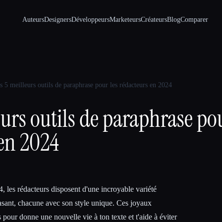
Auteurs
Designers
Développeurs
Marketeurs
Créateurs
Blog
Comparer
s 5 meilleurs outils de paraphrase pour les rédacteurs en 2024
eurs outils de paraphrase pou
 en 2024
 les rédacteurs disposent d'une incroyable variété
hrasant, chacune avec son style unique. Ces joyaux
 pour donne une nouvelle vie à ton texte et t'aide à éviter