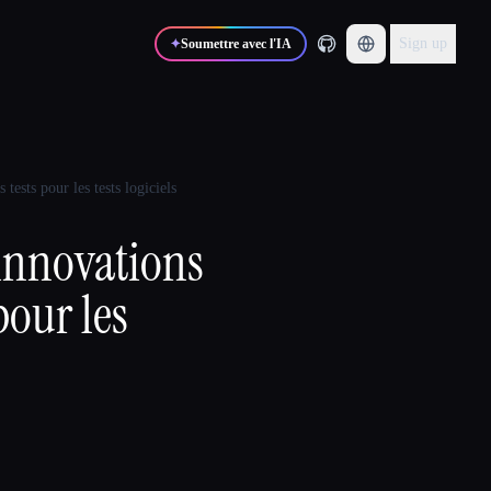
Sign up
✦
Soumettre avec l'IA
tests pour les tests logiciels
 innovations
pour les