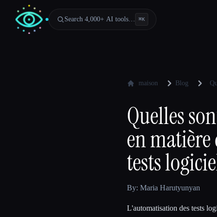
Search 4,000+ AI tools…
⌘
K
maison
Blog
Qu
Quelles son
en matière 
tests logicie
By: Maria Harutyunyan
L'automatisation des tests log