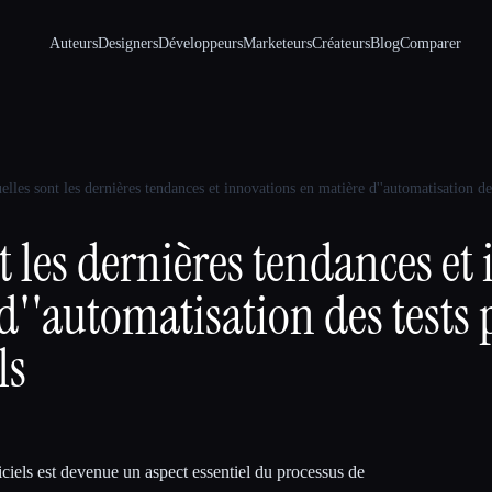
Auteurs
Designers
Développeurs
Marketeurs
Créateurs
Blog
Comparer
elles sont les dernières tendances et innovations en matière d''automatisation des 
t les dernières tendances et
d''automatisation des tests 
ls
iciels est devenue un aspect essentiel du processus de