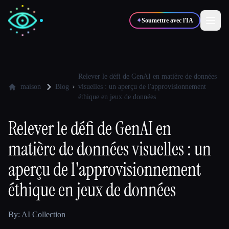
✦
Soumettre avec l'IA
✍️
🎨
Auteurs
Designers
Relever le défi de GenAI en matière de données
maison
Blog
visuelles : un aperçu de l'approvisionnement
éthique en jeux de données
💻
📈
Développeurs
Marketeurs
Relever le défi de GenAI en
matière de données visuelles : un
🎓
🎬
Étudiants
Créateurs
aperçu de l'approvisionnement
éthique en jeux de données
Blog
By: AI Collection
Comparer les outils