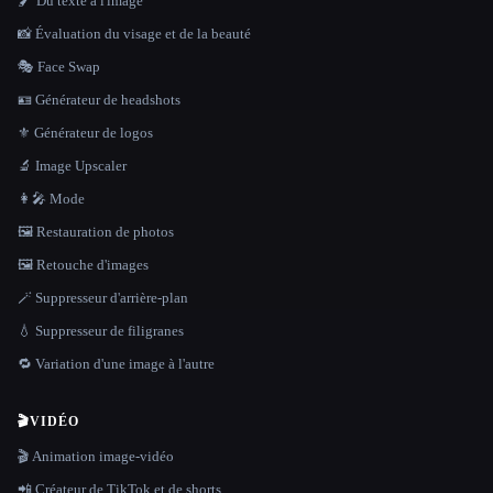
🖌️ Du texte à l'image
📸 Évaluation du visage et de la beauté
🎭 Face Swap
🪪 Générateur de headshots
⚜️ Générateur de logos
🔬 Image Upscaler
👩‍🎤 Mode
🖼️ Restauration de photos
🖼️ Retouche d'images
🪄 Suppresseur d'arrière-plan
💧 Suppresseur de filigranes
🔁 Variation d'une image à l'autre
🎬
VIDÉO
🎬 Animation image-vidéo
📲 Créateur de TikTok et de shorts