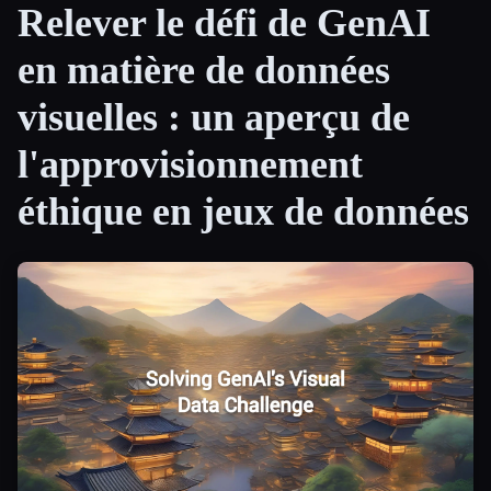
Relever le défi de GenAI
Toutes les catégories
en matière de données
À propos
visuelles : un aperçu de
l'approvisionnement
éthique en jeux de données