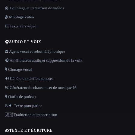
🎤 Doublage et traduction de vidéos
🎬 Montage vidéo
🎞️ Texte vers vidéo
🎧
AUDIO ET VOIX
☎️ Agent vocal et robot téléphonique
🎧 Améliorateur audio et suppression de la voix
🎙️ Clonage vocal
🔊 Générateur d'effets sonores
🎼 Générateur de chansons et de musique IA
🎙️ Outils de podcast
📝🔉 Texte pour parler
🇺🇳 Traduction et transcription
✍️
TEXTE ET ÉCRITURE