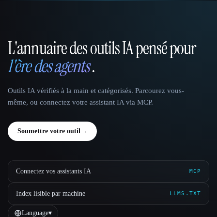
L'annuaire des outils IA pensé pour
That AI Collection
l'ère des agents
.
Outils IA vérifiés à la main et catégorisés. Parcourez vous-
même, ou connectez votre assistant IA via MCP.
Soumettre votre outil
→
Connectez vos assistants IA
MCP
Index lisible par machine
LLMS.TXT
Language
▾