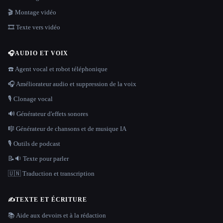
🎬 Montage vidéo
🎞️ Texte vers vidéo
🎧
AUDIO ET VOIX
☎️ Agent vocal et robot téléphonique
🎧 Améliorateur audio et suppression de la voix
🎙️ Clonage vocal
🔊 Générateur d'effets sonores
🎼 Générateur de chansons et de musique IA
🎙️ Outils de podcast
📝🔉 Texte pour parler
🇺🇳 Traduction et transcription
✍️
TEXTE ET ÉCRITURE
📚 Aide aux devoirs et à la rédaction