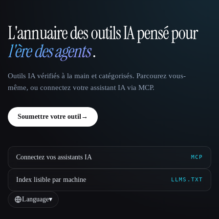
L'annuaire des outils IA pensé pour
That AI Collection
l'ère des agents
.
Outils IA vérifiés à la main et catégorisés. Parcourez vous-
même, ou connectez votre assistant IA via MCP.
Soumettre votre outil
→
Connectez vos assistants IA
MCP
Index lisible par machine
LLMS.TXT
Language
▾