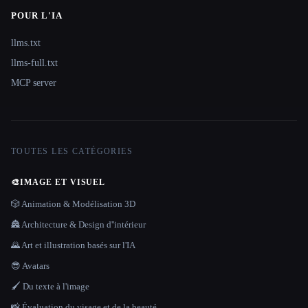
POUR L'IA
llms.txt
llms-full.txt
MCP server
TOUTES LES CATÉGORIES
🎨
IMAGE ET VISUEL
🎲 Animation & Modélisation 3D
🏯 Architecture & Design d''intérieur
🌄 Art et illustration basés sur l'IA
😎 Avatars
🖌️ Du texte à l'image
📸 Évaluation du visage et de la beauté