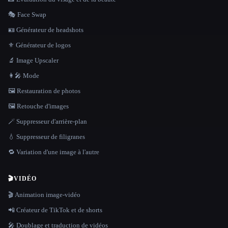
🎭 Face Swap
🪪 Générateur de headshots
⚜️ Générateur de logos
🔬 Image Upscaler
👩‍🎤 Mode
🖼️ Restauration de photos
🖼️ Retouche d'images
🪄 Suppresseur d'arrière-plan
💧 Suppresseur de filigranes
🔁 Variation d'une image à l'autre
🎬
VIDÉO
🎬 Animation image-vidéo
📲 Créateur de TikTok et de shorts
🎤 Doublage et traduction de vidéos