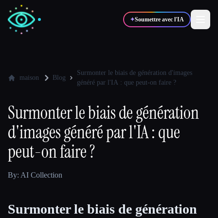
✦
Soumettre avec l'IA
✍️
🎨
Auteurs
Designers
Surmonter le biais de génération d'images
maison
Blog
généré par l'IA : que peut-on faire ?
💻
📈
Développeurs
Marketeurs
Surmonter le biais de génération
d'images généré par l'IA : que
🎓
🎬
Étudiants
Créateurs
peut-on faire ?
By: AI Collection
Blog
Surmonter le biais de génération
Comparer les outils