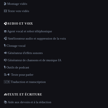
🎬 Montage vidéo
🎞️ Texte vers vidéo
🎧
AUDIO ET VOIX
☎️ Agent vocal et robot téléphonique
🎧 Améliorateur audio et suppression de la voix
🎙️ Clonage vocal
🔊 Générateur d'effets sonores
🎼 Générateur de chansons et de musique IA
🎙️ Outils de podcast
📝🔉 Texte pour parler
🇺🇳 Traduction et transcription
✍️
TEXTE ET ÉCRITURE
📚 Aide aux devoirs et à la rédaction