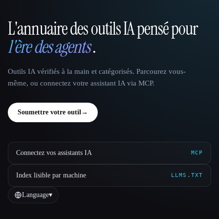
L'annuaire des outils IA pensé pour
That AI Collection
l'ère des agents
.
Outils IA vérifiés à la main et catégorisés. Parcourez vous-
même, ou connectez votre assistant IA via MCP.
Soumettre votre outil
→
Connectez vos assistants IA
MCP
Index lisible par machine
LLMS.TXT
Language
▾