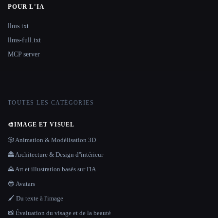
POUR L'IA
llms.txt
llms-full.txt
MCP server
TOUTES LES CATÉGORIES
🎨
IMAGE ET VISUEL
🎲 Animation & Modélisation 3D
🏯 Architecture & Design d''intérieur
🌄 Art et illustration basés sur l'IA
😎 Avatars
🖌️ Du texte à l'image
📸 Évaluation du visage et de la beauté