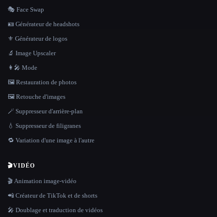
🎭 Face Swap
🪪 Générateur de headshots
⚜️ Générateur de logos
🔬 Image Upscaler
👩‍🎤 Mode
🖼️ Restauration de photos
🖼️ Retouche d'images
🪄 Suppresseur d'arrière-plan
💧 Suppresseur de filigranes
🔁 Variation d'une image à l'autre
🎬
VIDÉO
🎬 Animation image-vidéo
📲 Créateur de TikTok et de shorts
🎤 Doublage et traduction de vidéos