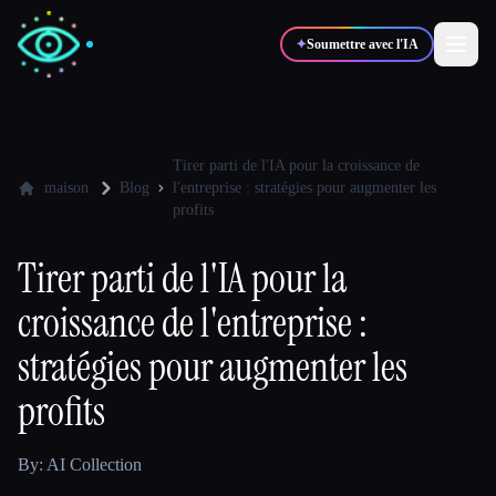
✦
Soumettre avec l'IA
✍️
🎨
Auteurs
Designers
Tirer parti de l'IA pour la croissance de
maison
Blog
l'entreprise : stratégies pour augmenter les
profits
💻
📈
Développeurs
Marketeurs
Tirer parti de l'IA pour la
croissance de l'entreprise :
🎓
🎬
Étudiants
Créateurs
stratégies pour augmenter les
profits
Blog
By: AI Collection
Comparer les outils