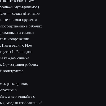
тывайте в Flux.1 Dev,
ерсонажи мультфильмов)
bibles — создавайте папки
льные снимки кружек и
епосредственно в рабочих
тированные на ссылки —
нные изображения,
 Интеграция с Flow
и узлы LoRa в один
 на каждом снимке
т. Оркестрация рабочих
ый конструктор
мы, раскадровки,
ографики и
те, а не начинайте с
ных, модели изображений/