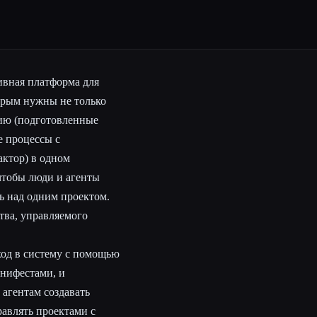
тивная платформа для
торым нужны не только
ию (подготовленные
е процессы с
актор) в одном
чтобы люди и агенты
ь над одним проектом.
тва, управляемого
вход в систему с помощью
анифестами, и
агентам создавать
равлять проектами с