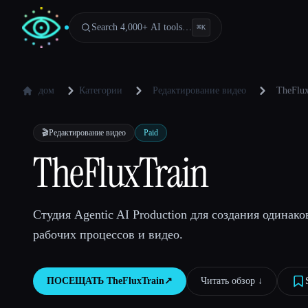
Search 4,000+ AI tools…
⌘
K
дом
Категории
Редактирование видео
TheFlu
🎬
Редактирование видео
Paid
TheFluxTrain
Студия Agentic AI Production для создания одинак
рабочих процессов и видео.
ПОСЕЩАТЬ
TheFluxTrain
↗︎
Читать обзор ↓︎