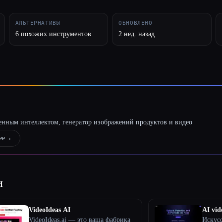
АЛЬТЕРНАТИВЫ
ОБНОВЛЕНО
6 похожих инструментов
2 нед. назад
твенным интеллектом, генератор изображений продуктов и видео
ее
→
и
VideoIdeas AI
AI vid
VideoIdeas.ai — это ваша фабрика
Искус