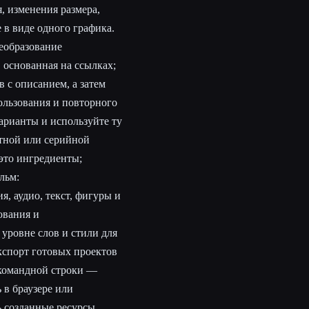
, изменения размера,
 в виде одного графика.
еобразование
 основанная на ссылках;
 с описанием, а затем
ользования и повторного
арианты и используйте ту
тной или серийной
это ингредиенты;
льм:
я, аудио, текст, фигуры и
ования и
уровне слов и стили для
кспорт готовых проектов
 командной строки —
 в браузере или
ь созданные ресурсы,