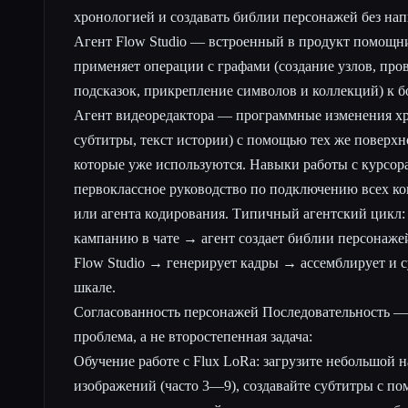
хронологией и создавать библии персонажей без на
Агент Flow Studio — встроенный в продукт помощни
применяет операции с графами (создание узлов, про
подсказок, прикрепление символов и коллекций) к бо
Агент видеоредактора — программные изменения хр
субтитры, текст истории) с помощью тех же поверхн
которые уже используются. Навыки работы с курсо
первоклассное руководство по подключению всех к
или агента кодирования. Типичный агентский цикл
кампанию в чате → агент создает библии персонаже
Flow Studio → генерирует кадры → ассемблирует и 
шкале.
Согласованность персонажей Последовательность —
проблема, а не второстепенная задача:
Обучение работе с Flux LoRa: загрузите небольшой 
изображений (часто 3—9), создавайте субтитры с п