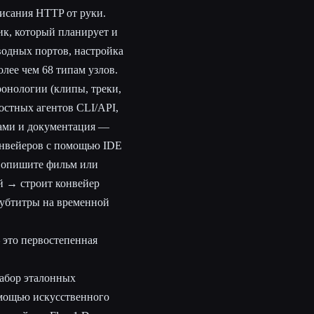
писания HTTP от руки.
к, который планирует и
водных портов, настройка
лее чем 68 типам узлов.
онологии (клипы, треки,
остных агентов CLI/API,
рами и документация —
онвейеров с помощью IDE
: опишите фильм или
й → строит конвейер
субтитры на временной
 это первостепенная
набор эталонных
омощью искусственного