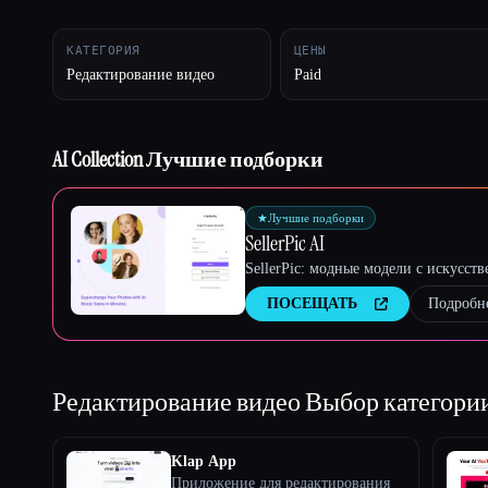
КАТЕГОРИЯ
ЦЕНЫ
Редактирование видео
Paid
Esc
AI Collection Лучшие подборки
★
Лучшие подборки
SellerPic AI
SellerPic: модные модели с искусс
ПОСЕЩАТЬ
Подробн
Редактирование видео
Выбор категори
Klap App
Приложение для редактирования