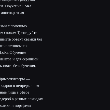
ки. Обучение LoRa
я многократная
исями с помощью
ым словом Тренируйте
нимать объект съемки без
нии: автономная
io LoRa Обучение
иентов и для серийной
зовать без обучения,
ибри-режиссеры —
 кадров в непрерывном
ные лица в сфере
рдероб в разных эпизодах
ролики и портфели