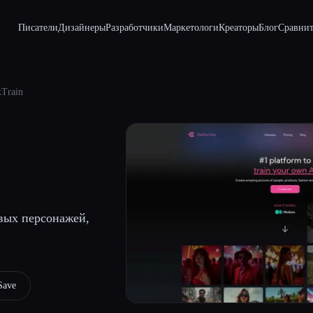
Писатели
Дизайнеры
Разработчики
Маркетологи
Креаторы
Блог
Сравнит
xTrain
овых персонажей,
Save