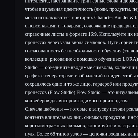
интеллекта, настраивайте триггерные слова и дораба
чтобы визуальная идентичность (люди, продукты, п
могла использоваться повторно. Character Builder & 
с персонажами и товарами, содержащие предварите
справочные листы в формате 16:9. Используйте их н
процессах через узлы ввода символов. Пути, ориен
согласованность без необходимости обучения (этало
коллекции, рисование с помощью обученных LORA).
Studio — объедините вводимые символы, коллекции 
график с генераторами изображений и видео, чтобы
сохранялось одно и то же лицо, гардероб или продук
процессов (Flow Studio) Flow Studio — это визуальн
конвейеров для воспроизводимого производства:
Сначала шаблоны — готовые к запуску потоки рекла
контента влиятельных лиц, снимков продуктов, инф
короткометражных фильмов; клонируйте и настраивай
нуля. Более 68 типов узлов — цепочки входных дан