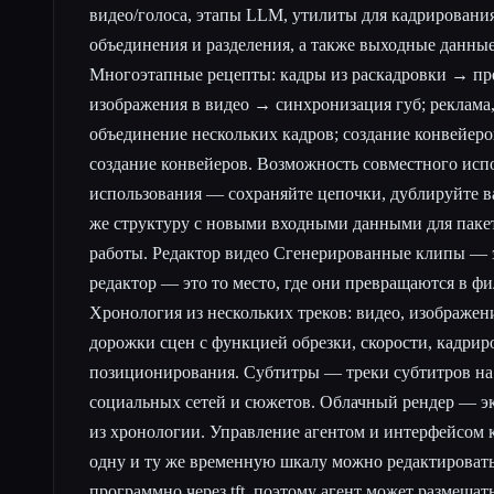
видео/голоса, этапы LLM, утилиты для кадрирования
объединения и разделения, а также выходные данные
Многоэтапные рецепты: кадры из раскадровки → пр
изображения в видео → синхронизация губ; реклама,
объединение нескольких кадров; создание конвейеров
создание конвейеров. Возможность совместного исп
использования — сохраняйте цепочки, дублируйте в
же структуру с новыми входными данными для паке
работы. Редактор видео Сгенерированные клипы — 
редактор — это то место, где они превращаются в фи
Хронология из нескольких треков: видео, изображени
дорожки сцен с функцией обрезки, скорости, кадрир
позиционирования. Субтитры — треки субтитров на 
социальных сетей и сюжетов. Облачный рендер — э
из хронологии. Управление агентом и интерфейсом
одну и ту же временную шкалу можно редактировать
программно через tft, поэтому агент может размещат