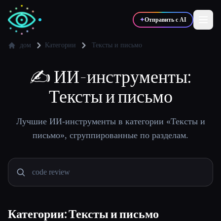
✦
Отправить с AI
дом
Категории
Тексты и письмо
✍️
✍️
ИИ-инструменты:
🎨
Писатели
Дизайнеры
Тексты и письмо
💻
📈
Разработчики
Маркетологи
Лучшие ИИ-инструменты в категории «Тексты и
письмо», сгруппированные по разделам.
🎓
🎬
Студенты
Креаторы
Блог
Категории: Тексты и письмо
Сравнить инструменты