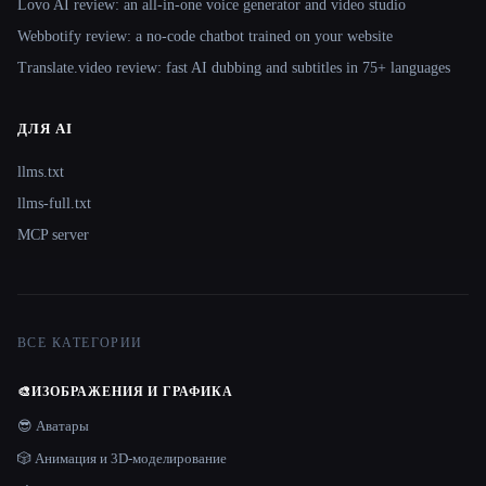
Lovo AI review: an all-in-one voice generator and video studio
Webbotify review: a no-code chatbot trained on your website
Translate.video review: fast AI dubbing and subtitles in 75+ languages
ДЛЯ AI
llms.txt
llms-full.txt
MCP server
ВСЕ КАТЕГОРИИ
🎨
ИЗОБРАЖЕНИЯ И ГРАФИКА
😎 Аватары
🎲 Анимация и 3D-моделирование