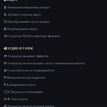
🎬 Анимация изображения в видео
🎤 Дубляж и перевод видео
🎞️ Преобразование текста в видео
🎬 Редактирование видео
📲 Создатель TikTok и коротких фильмов
🎧
АУДИО И ГОЛОС
🔊 Генератор звуковых эффектов
🎼 Генератор песен и музыки с искусственным интеллектом
☎️ Голосовой агент и телефонный бот
🎙️ Инструменты для подкастов
🎙️ Клонирование голоса
🇺🇳 Перевод и стенограмма
📝🔉 Текст в речь
🎧 Усилитель звука и удаление вокала