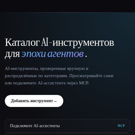
Каталог AI-инструментов
That AI Collection
для
эпохи агентов
.
AI-инструменты, проверенные вручную и
распределённые по категориям. Просматривайте сами
или подключите AI-ассистента через MCP.
Добавить инструмент
→
Подключите AI-ассистенты
MCP