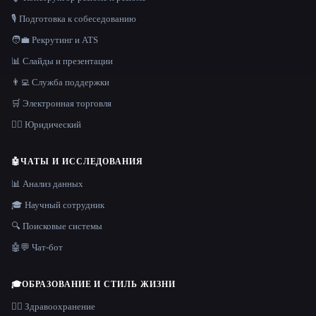
🎙️ Подготовка к собеседованию
🧑‍💼 Рекрутинг и ATS
📊 Слайды и презентации
👨‍💻 Служба поддержки
🛒 Электронная торговля
👩‍⚖️ Юридический
🤖
ЧАТЫ И ИССЛЕДОВАНИЯ
📊 Анализ данных
🎓 Научный сотрудник
🔍 Поисковые системы
🤖💬 Чат-бот
🎓
ОБРАЗОВАНИЕ И СТИЛЬ ЖИЗНИ
👩‍⚕️ Здравоохранение