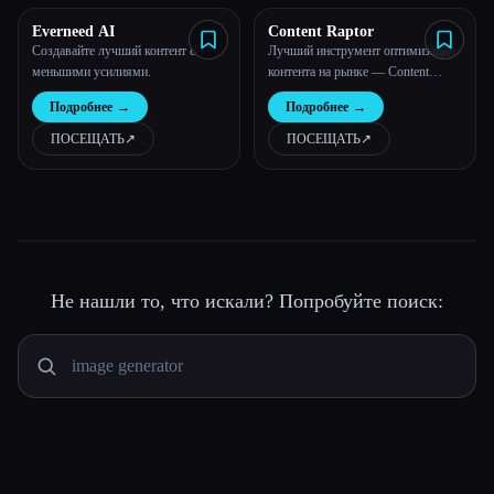
экономика, что упрощает и
повышает эффективность
Everneed AI
Content Raptor
обучения.
Создавайте лучший контент с
Лучший инструмент оптимизации
меньшими усилиями.
контента на рынке — Content
Raptor
Подробнее
→
Подробнее
→
ПОСЕЩАТЬ
↗︎
ПОСЕЩАТЬ
↗︎
Не нашли то, что искали? Попробуйте поиск: